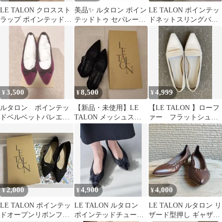
LE TALON クロススト
美品✨ ルタロン ポイン
LE TALON ポインテッ
ラップ ポインテッドト
テッドトゥ セパレート
ドネットスリングバッ
ゥ フラットシューズ ブ
フラット パンプス ペイ
ク メッシュパンプス
ラック
ズリー柄
23.5
3,500
8,500
4,999
¥
¥
¥
ルタロン ポインテッ
【新品・未使用】LE
【LE TALON 】ローフ
ドベルベットバレエ
TALON メッシュスト
ァー フラットシュー
高輪店舗限定 ラズベ
ラップパンプス 22.5 ブ
ズ 23.5
リー 23cm
ラック
2,000
4,900
4,000
¥
¥
¥
LE TALON ポインテッ
LE TALON ルタロン
LE TALON ルタロン リ
ドオープンリボンフラ
ポインテッドチュール
ザード型押し ギャザー