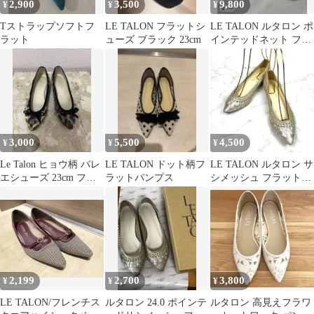
2,900
3,500
9,800
¥
¥
¥
Tストラップソフトフ
LE TALON フラットシ
LE TALON ルタロン ポ
ラット
ューズ ブラック 23cm
インテッドネット フラ
ットカーキ
3,000
5,500
4,500
¥
¥
¥
Le Talon ヒョウ柄 バレ
LE TALON ドット柄フ
LE TALON ルタロン サ
エシューズ 23cm フラ
ラットパンプス
シメッシュ フラットパ
ット
ンプス ポインテッド 23
2,199
2,700
3,800
¥
¥
¥
LE TALON/フレンチス
ルタロン 24.0 ポインテ
ルタロン 高見えフラワ