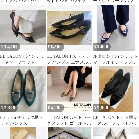
クエアハイショクベル
ッドサシメッシュフラ
ーカットワーク パンプ
トフラット
ット バレエシューズ ゴ
ス 23.0cm フラットシュ
ールド
ーズ
12,000
6,500
3,000
¥
¥
¥
LE TALON ポインテッ
LE TALON Tストラッ
ルタロン ポインテッド
ドネットフラット
プ パンプス エナメルブ
マーブルモチーフフラ
ラック24cm
ット
2,300
4,900
2,800
¥
¥
¥
Le Talon チェック柄 ビ
LE TALON カットワー
LE TALON ドット柄シ
ット パンプス
クフラット ゴールド
ースルー フラットパン
24.5㎝ 上品 高見え
プス