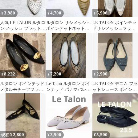
3,980
4,700
6,900
¥
¥
¥
人気 LE TALON ルタロ
ルタロン サシメッシュ
LE TALON ポインテッ
ン メッシュ フラットシ
ポインテッドネットパ
ドサシメッシュフラッ
ューズ パンプス 白 23
ンプス フラット ゴール
ト 23cm ナチュラル
ド 22.5
8,222
7,200
2,900
¥
¥
¥
ルタロン ポインテッド
Le Talon ルタロン ポイ
LE TALON デニム フラ
メタルモチーフフラッ
ンテッド パナマバレエ
ットシューズ ポインテ
ト
シューズ24.5cmドット
ッドトゥ
2,800
3,500
5,500
現在 ¥
¥
¥