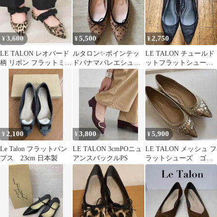
3,600
5,500
2,750
¥
¥
¥
LE TALON レオパード
ルタロン✨ポインテッ
LE TALON チュールド
柄 リボン フラットミュ
ドパナマバレエシュー
ットフラットシュー
ール
ズ 24cm
ズ 23.5cm ブラック
2,100
3,800
5,900
¥
¥
¥
Le Talon フラットパン
LE TALON 3cmPOニュ
LE TALON メッシュ フ
プス 23cm 日本製
アンスバックルPS
ラットシューズ ゴー
ルド 25cm