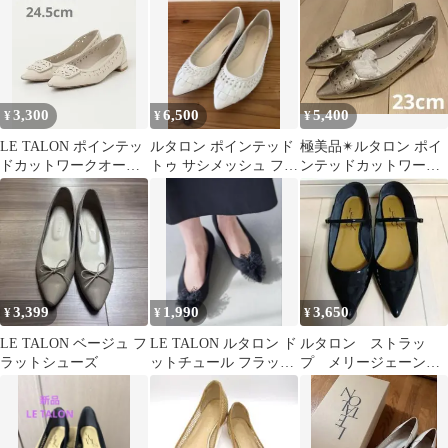
3,300
6,500
5,400
¥
¥
¥
LE TALON ポインテッ
ルタロン ポインテッド
極美品✴︎ルタロン ポイ
ドカットワークオーナ
トゥ サシメッシュ フラ
ンテッドカットワーク
メントフラット 24.5cm
ットシューズ 22.5cm
オーナメントフラッ
ト 23cm
3,399
1,990
3,650
¥
¥
¥
LE TALON ベージュ フ
LE TALON ルタロン ド
ルタロン ストラッ
ラットシューズ
ットチュール フラット
プ メリージェーン
パンプス ブラック
24.5センチ