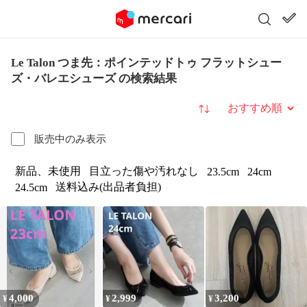
Le Talon つま先：ポインテッドトゥ フラットシュー
ズ・バレエシューズ の検索結果
並び替え
販売中のみ表示
新品、未使用
目立った傷や汚れなし
23.5cm
24cm
送料込み(出品者負担)
24.5cm
4,000
2,999
3,200
¥
¥
¥