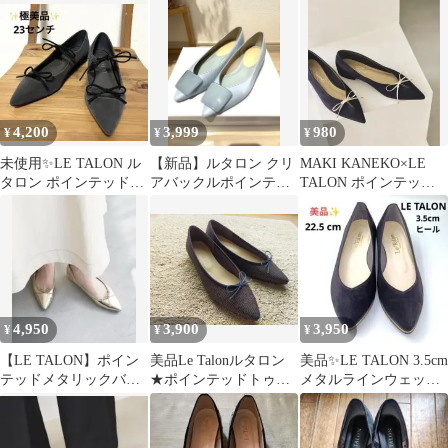
ット 24cm
フリルフラット 23cm
パンプス ヒール 23.5
4,200
3,999
980
¥
¥
¥
未使用✨LE TALON ル
【新品】ルタロン クリ
MAKI KANEKO×LE
タロン ポインテッドダ
アバックルポインテッ
TALON ポインテッド
ブルリボンフラット パ
ド レインモールドフラ
2WAYリボンフラット
ンプス
ットシューズ
4,950
3,900
3,950
¥
¥
¥
【LE TALON】ポイン
美品Le Talonルタロン
美品✨️LE TALON 3.5cm
テッドメタリックバレ
★ポインテッドトゥバ
メタルラインウェッジ
エ
レエシューズ柄入り２
パンプス黒 22.5
４センチ