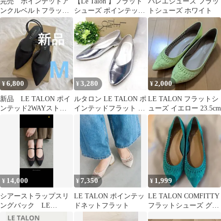
完売 ポインテッドア
【Le Talon 】フラット
バレエシューズ フラッ
ンクルベルトフラッ
シューズ ポインテッド
トシューズ ホワイト
ト naoko tsujiコラボ
トゥ グレー スエード
ルタロン
6,800
3,280
2,000
¥
¥
¥
新品 LE TALON ポイ
ルタロン LE TALON ポ
LE TALON フラットシ
ンテッド2WAYストラ
インテッドフラット 24
ューズ イエロー 23.5cm
ップチュールミュー
銀 日本製 シルバー
ル Mサイズ
14,000
7,350
1,999
¥
¥
¥
シアーストラップスリ
LE TALON ポインテッ
LE TALON COMFITTY
ングバック LE
ドネットフラット
フラットシューズ グリ
TALON
ーン