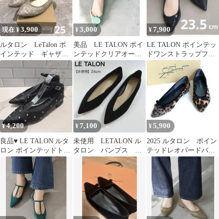
3,900
3,000
7,900
現在 ¥
¥
¥
ルタロン LeTalon ポ
美品 LE TALON ポイ
LE TALON ポインテッ
インテッド ギャザー
ンテッドクリアオーナ
ドワンストラップフラ
ネット バレエ 25 シル
メントフラット 23cm
ット
バー
4,200
7,100
5,900
¥
¥
¥
良品♥ LE TALON ルタ
未使用 LETALON ル
2025 ルタロン ポイン
ロン ポインテッドトゥ
タロン パンプス ポ
テッドレオパードバレ
フラットパンプス 23cm
インテッド フラッ
エ リボン 日本製
ト 黒 24cm