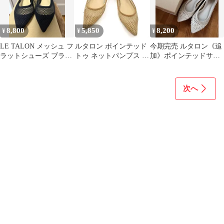
8,800
5,850
8,200
¥
¥
¥
LE TALON メッシュ フ
ルタロン ポインテッド
今期完売 ルタロン《追
ラットシューズ ブラッ
トゥ ネットパンプス フ
加》ポインテッドサシ
ク
ラットパンプス 23.5
メッシュフラット 24.5
㎝
次へ