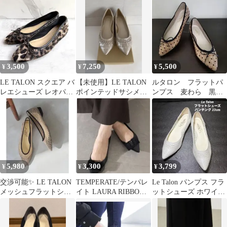
ット 23 メッシュパンプ
ス
3,500
7,250
5,500
¥
¥
¥
LE TALON スクエア バ
【未使用】LE TALON
ルタロン フラットパ
レエシューズ レオパー
ポインテッドサシメッ
ンプス 麦わら 黒ド
ド 23.5cm ヒョウ柄
シュフラット シルバー
ット フラットシュー
23.5
ズ リボン
5,980
3,300
3,799
¥
¥
¥
交渉可能✨ LE TALON
TEMPERATE/テンパレ
Le Talon パンプス フラ
メッシュフラットシュ
イト LAURA RIBBON
ットシューズ ホワイト
ーズ ポインテッドトゥ
ブラック 23cm
パンチング 23cm