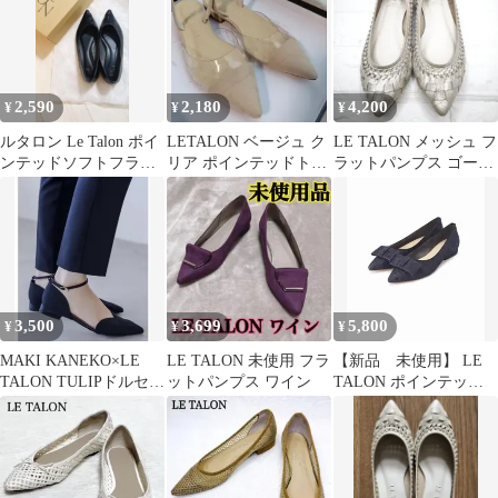
2,590
2,180
4,200
¥
¥
¥
ルタロン Le Talon ポイ
LETALON ベージュ ク
LE TALON メッシュ フ
ンテッドソフトフラッ
リア ポインテッドトゥ
ラットパンプス ゴール
トシューズ 24cm 黒
フラットシューズ
ド/金 22.5cm
3,500
3,699
5,800
¥
¥
¥
MAKI KANEKO×LE
LE TALON 未使用 フラ
【新品 未使用】 LE
TALON TULIPドルセー
ットパンプス ワイン
TALON ポインテッド
フラットバレエ
プレートリボンフラッ
ト 23