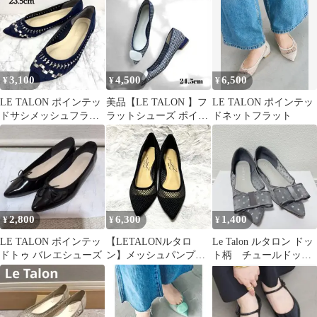
3,100
4,500
6,500
¥
¥
¥
LE TALON ポインテッ
美品【LE TALON 】フ
LE TALON ポインテッ
ドサシメッシュフラッ
ラットシューズ ポイン
ドネットフラット
ト ネイビー 23.5 ルタ
テッド レディース 24.5
ロン
2,800
6,300
1,400
¥
¥
¥
LE TALON ポインテッ
【LETALONルタロ
Le Talon ルタロン ドッ
ドトゥ バレエシューズ
ン】メッシュパンプス
ト柄 チュールドット
ポインテッドトゥ フラ
リボンフラットパンプ
ット黒23.5
ス 23