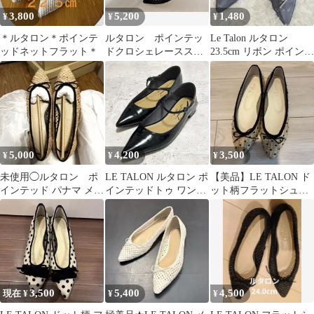
3,800
5,200
1,480
¥
¥
¥
＊ルタロン＊ポインテ
ルタロン ポインテッ
Le Talon ルタロン
ッドネットフラット＊
ドクロシェレーススリ
23.5cm リボン ポインテ
ングバック
ッドトゥ パンプス
5,000
4,200
3,500
¥
¥
¥
未使用◯ルタロン ポ
LE TALON ルタロン ポ
【美品】LE TALON ド
インテッド パナマ メッ
インテッドトゥ ワンス
ット柄フラットシュー
シュ バレエ シューズ
トラップ メリージェー
ズ 夏素材
22cm
ン
3,500
5,400
4,500
現在 ¥
¥
¥