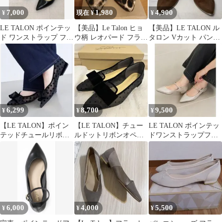
7,000
1,980
4,900
¥
現在 ¥
¥
LE TALON ポインテッ
【美品】Le Talon ヒョ
【美品】LE TALON ル
ド ワンストラップ フラ
ウ柄 レオパード フラッ
タロン Vカット パンプ
ットパンプス ブラック
ト21.5
ス スウェード ブラウン
6,299
8,700
9,500
¥
¥
¥
【LE TALON】ポイン
【LE TALON】チュー
LE TALON ポインテッ
テッドチュールリボン
ルドットリボンオペラ
ドワンストラップフラ
フラット ブラック
フラット ブラック
ット
6,000
4,000
5,500
¥
¥
¥