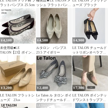
LE TALON ドット柄 フ
極美品★LE TALON メ
LE TALON フラットシ
ラットパンプス 25.5cm
ッシュ フラットパンプ
ューズ ブラック
ス 23cm 白 ポインテッ
ド
4,100
4,500
4,900
¥
¥
¥
未使用級■LE
ルタロン パンプス
LE TALON チュールド
TALON【23】ポインテ
23.5 アイボリー
ットリボンオペラフラ
ッド モノグラム メッシ
ット 23.5
ュ パンプス
3,200
2,400
7,300
¥
¥
¥
LE TALON フラットシ
Le Talon ル タロン ポイ
LE TALON ポインテッ
ューズ 23㎝
ンテッドチュールドッ
ドワンストラップフラ
トリボンフラット 22cm
ット ベージュ 24cm