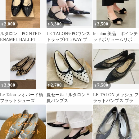
2,000
3,300
3,500
¥
¥
¥
ルタロン POINTED
LE TALON✨POワンス
le talon 美品 ポインテ
ENAMEL BALLET ブ
トラップFT 2WAY ブラ
ッドボリュームリボン
ラック 24.5cm
ック 22.5㎝
フラット
3,900
2,700
7,500
¥
¥
¥
Le Talon レオパード柄
夏セール！ルタロン＊
LE TALON メッシュ フ
フラットシューズ
夏パンプス
ラットパンプス ブラッ
ク24.5