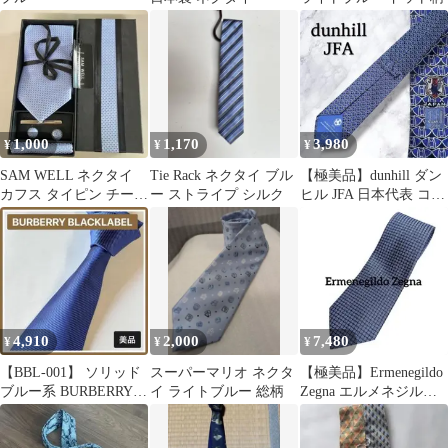
1,000
1,170
3,980
¥
¥
¥
SAM WELL ネクタイ
Tie Rack ネクタイ ブル
【極美品】dunhill ダン
カフス タイピン チーフ
ー ストライプ シルク
ヒル JFA 日本代表 コラ
4点セット
ボ シルク ネクタイ
4,910
2,000
7,480
¥
¥
¥
【BBL-001】 ソリッド
スーパーマリオ ネクタ
【極美品】Ermenegildo
ブルー系 BURBERRY
イ ライトブルー 総柄
Zegna エルメネジルド
BLACK LABEL
ゼニア ネクタイ