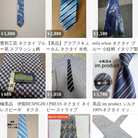
ルネクタイ 伊製
1,080
2,880
1,500
¥
¥
¥
豊和工芸 ネクタイ ブル
【美品】アクアスキュ
mila schon ネクタイ ブ
ー系 スプラッシュ柄
ータム ネクタイ 水色
ルー 小紋柄 イタリア製
茶 レジメンタル ストラ
イプ シルク
680
1,850
3,780
¥
¥
¥
極美品 伊製RESPIGHI
J.PRESS ネクタイ ネイ
美品 im product シルク
レスピーギ ネクタ
ビー ストライプ
100%ネクタイ イッセ
イ ネイビー系 大剣
イミヤケ レジメンタル
先幅9.4