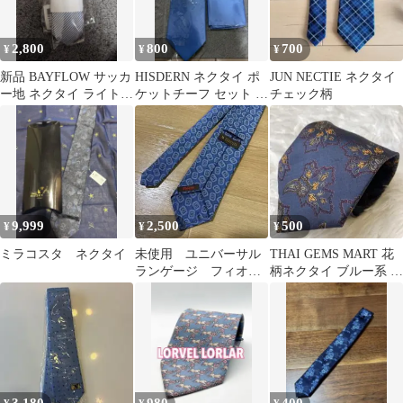
2,800
800
700
¥
¥
¥
新品 BAYFLOW サッカ
HISDERN ネクタイ ポ
JUN NECTIE ネクタイ
ー地 ネクタイ ライトブ
ケットチーフ セット ラ
チェック柄
ルー
イトブルー
9,999
2,500
500
¥
¥
¥
ミラコスタ ネクタイ
未使用 ユニバーサル
THAI GEMS MART 花
ランゲージ フィオリ
柄ネクタイ ブルー系 シ
オ イタリア製 ネク
ルク100% タイ製
タイ