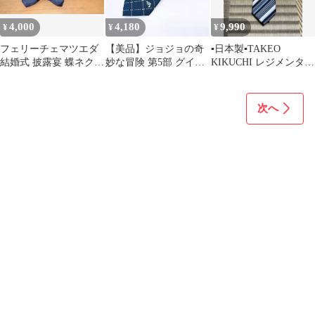
4,000
4,180
9,990
¥
¥
¥
フェリーチェマツエダ
【美品】ジョジョの奇
▪️日本製▪️TAKEO
結婚式 披露宴 蝶ネクタ
妙な冒険 第5部 グイー
KIKUCHI レジメンタル
イ ネイビー
ド・ミスタ ネクタイ ブ
ネクタイ
ルー 公式
次へ