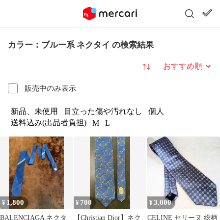
カラー：ブルー系 ネクタイ の検索結果
並び替え
販売中のみ表示
新品、未使用
目立った傷や汚れなし
個人
送料込み(出品者負担)
M
L
1,800
700
3,000
¥
¥
¥
BALENCIAGA ネクタ
【Christian Dior】ネク
CELINE セリーヌ 総柄