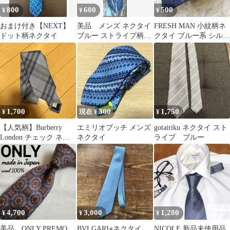
800
600
500
¥
¥
¥
おまけ付き【NEXT】
美品 メンズ ネクタイ
FRESH MAN 小紋柄ネ
ドット柄ネクタイ
ブルー ストライプ柄
クタイ ブルー系 シルク
8月末まで‼︎
100%
1,700
300
1,750
¥
現在 ¥
¥
【人気柄】Burberry
エミリオプッチ メンズ
gotairiku ネクタイ スト
London チェック ネク
ネクタイ
ライプ ブルー
タイ ブルー バーバリー
4,700
3,000
1,280
¥
¥
¥
美品 ONLY PREMO
BVLGARI⭐︎ネクタイ
NICOLE 新品未使用品