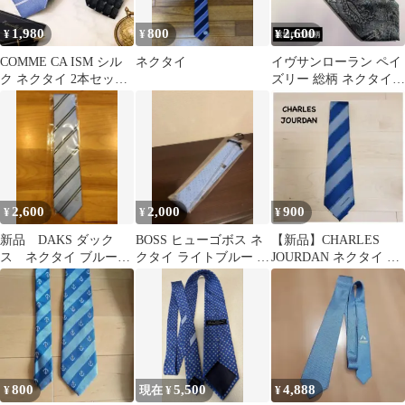
1,980
800
2,600
¥
¥
¥
COMME CA ISM シル
ネクタイ
イヴサンローラン ペイ
ク ネクタイ 2本セット
ズリー 総柄 ネクタイ
コムサイズム
ブルー系
2,600
2,000
900
¥
¥
¥
新品 DAKS ダック
BOSS ヒューゴボス ネ
【新品】CHARLES
ス ネクタイ ブルー
クタイ ライトブルー 小
JOURDAN ネクタイ ブ
ストライプ 未使用
紋柄
ルー系
800
5,500
4,888
¥
現在 ¥
¥