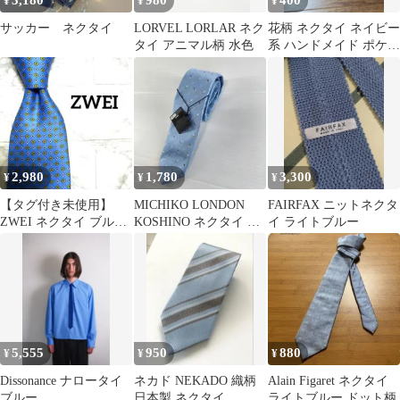
3,180
980
400
¥
¥
¥
サッカー ネクタイ
LORVEL LORLAR ネク
花柄 ネクタイ ネイビー
タイ アニマル柄 水色
系 ハンドメイド ポケッ
トチーフセット
2,980
1,780
3,300
¥
¥
¥
【タグ付き未使用】
MICHIKO LONDON
FAIRFAX ニットネクタ
ZWEI ネクタイ ブルー
KOSHINO ネクタイ 新
イ ライトブルー
系 小紋柄 シルク
品未使用
5,555
950
880
¥
¥
¥
Dissonance ナロータイ
ネカド NEKADO 織柄
Alain Figaret ネクタイ
ブルー
日本製 ネクタイ
ライトブルー ドット柄