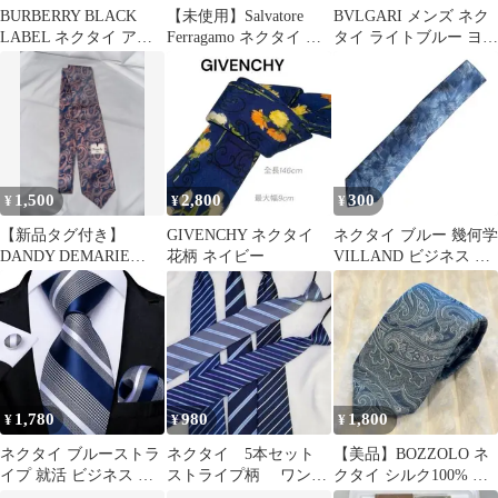
BURBERRY BLACK
【未使用】Salvatore
BVLGARI メンズ ネク
LABEL ネクタイ アン
Ferragamo ネクタイ ブ
タイ ライトブルー ヨッ
カー柄
ルー ドットボタン
ト柄
1,500
2,800
300
¥
¥
¥
【新品タグ付き】
GIVENCHY ネクタイ
ネクタイ ブルー 幾何学
DANDY DEMARIE
花柄 ネイビー
VILLAND ビジネス 就
ITALY ペイズリー柄 ネ
活 総柄
クタイ
1,780
980
1,800
¥
¥
¥
ネクタイ ブルーストラ
ネクタイ 5本セット
【美品】BOZZOLO ネ
イプ 就活 ビジネス パ
ストライプ柄 ワンタ
クタイ シルク100% ペ
ーティ 二次会 プレゼン
ッチ ブルー系
イズリー ブルーグリー