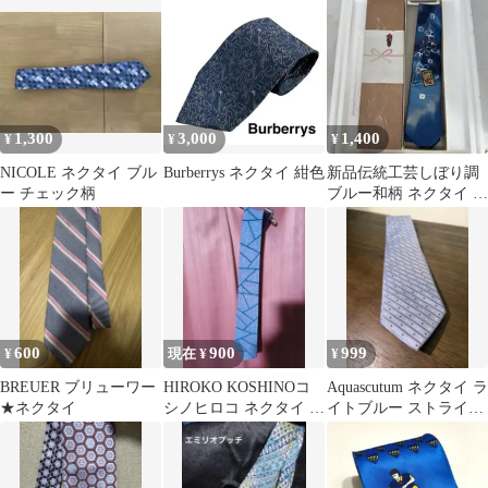
面接
ン
1,300
3,000
1,400
¥
¥
¥
NICOLE ネクタイ ブル
Burberrys ネクタイ 紺色
新品伝統工芸しぼり調
ー チェック柄
ブルー和柄 ネクタイ 花
波 海 ブルー
600
900
999
¥
現在 ¥
¥
BREUER ブリューワー
HIROKO KOSHINOコ
Aquascutum ネクタイ ラ
★ネクタイ
シノヒロコ ネクタイ ブ
イトブルー ストライプ
ルー 幾何学模様
ドット