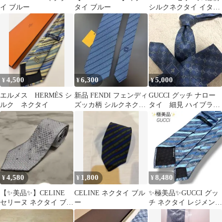
イ ブルー
タイ ブルー
シルクネクタイ イタリ
ア製
4,500
6,300
5,000
¥
¥
¥
エルメス HERMÈS シ
新品 FENDI フェンディ
GUCCI グッチ ナロー
ルク ネクタイ
ズッカ柄 シルクネクタ
タイ 細見 ハイブラン
イ ブルー
ド GG柄 インターロッ
キング
4,580
1,800
8,480
¥
¥
¥
【✨美品✨】CELINE
CELINE ネクタイ ブル
✨極美品✨GUCCI グッ
セリーヌ ネクタイ ブル
ー
チ ネクタイ レジメンタ
ー
ル GG柄 モノグラム ブ
ルー