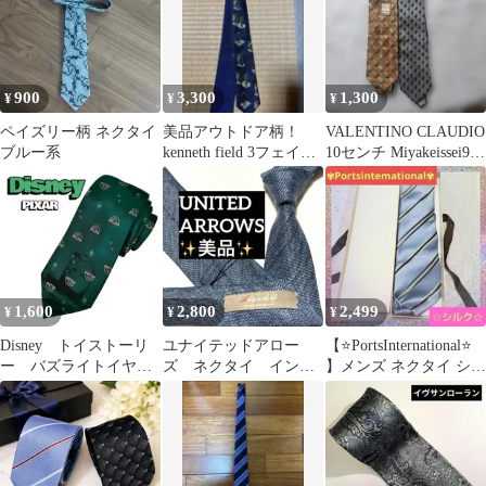
900
3,300
1,300
¥
¥
¥
ペイズリー柄 ネクタイ
美品アウトドア柄！
VALENTINO CLAUDIO
ブルー系
kenneth field 3フェイ
10センチ Miyakeissei9セ
ス タイ ネクタイ
ンチ
1,600
2,800
2,499
¥
¥
¥
Disney トイストーリ
ユナイテッドアロー
【⭐️PortsInternational⭐️
ー バズライトイヤ
ズ ネクタイ インデ
】メンズ ネクタイ シル
ー ネクタイ
ィゴブルー 無地 ソ
ク ブルー
リッド 美品