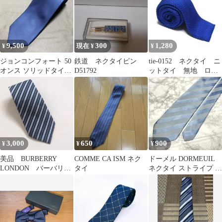
9,500
300
1,280
¥
現在 ¥
¥
ジョンコンフォート 50
鉄道 ネクタイピン
tie-0152 ネクタイ ニ
オンス ソリッドタイ
D51792
ットタイ 無地 ロイ
（サックスブルー無
ヤルブルー 青 ナロ
地）
ータイ
3,000
650
900
¥
¥
¥
美品 BURBERRY
COMME CA ISM ネク
ドーメル DORMEUIL
LONDON バーバリ
タイ
ネクタイ ストライプ ラ
ー レジメンタルネク
イトブルー シルク ビジ
タイ絹100％
ネス