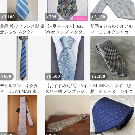
3,100
799
2,130
¥
¥
¥
美品 希少フランス製 鎌
【⭐️夏セール⭐️】John
新同★ジョルジオアル
倉シャツ ネクタイ
Weitz メンズ ネクタイ
マーニシルクジャカー
シルク
ド織ソリッドネクタイ
★微光沢ライトブルー
600
8,500
2,300
¥
¥
¥
デビルマン ネクタ
【おすすめ商品】ペイ
CELINEネクタイ 総
イ DEVILMAN 永井
ズリー柄 メンズカジュ
柄 セリーヌ シルク
豪
アルネクタイ ダステ
ィブルー