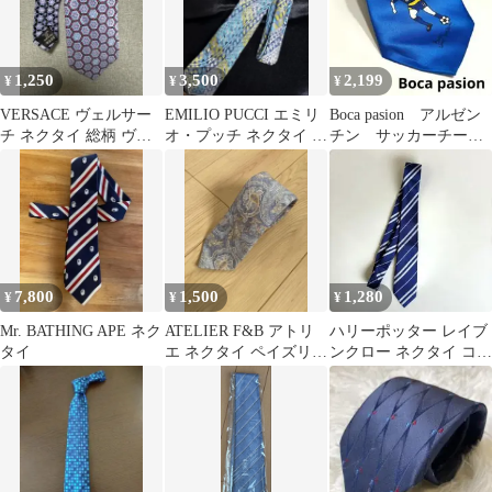
1,250
3,500
2,199
¥
¥
¥
VERSACE ヴェルサー
EMILIO PUCCI エミリ
Boca pasion アルゼン
チ ネクタイ 総柄 ヴェ
オ・プッチ ネクタイ ブ
チン サッカーチー
ルサーチェ
ルー
ム リケルメ ブルー
系 シルク
7,800
1,500
1,280
¥
¥
¥
Mr. BATHING APE ネク
ATELIER F&B アトリ
ハリーポッター レイブ
タイ
エ ネクタイ ペイズリー
ンクロー ネクタイ コス
柄 フランス製
プレ 新品 ユニバ ハロ
ウィン