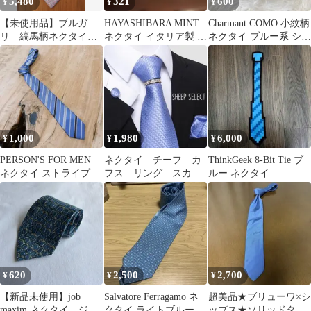
5,480
321
600
¥
¥
¥
【未使用品】ブルガ
HAYASHIBARA MINT
Charmant COMO 小紋柄
リ 縞馬柄ネクタイ
ネクタイ イタリア製 新
ネクタイ ブルー系 シル
シルク セッテピエゲ
品
ク100%イタリア製
仕様
1,000
1,980
6,000
¥
¥
¥
PERSON'S FOR MEN
ネクタイ チーフ カ
ThinkGeek 8-Bit Tie ブ
ネクタイ ストライプ柄
フス リング スカイ
ルー ネクタイ
絹100%
ブルー 青 お洒落
爽やか Dre
620
2,500
2,700
¥
¥
¥
【新品未使用】job
Salvatore Ferragamo ネ
超美品★ブリューワ×シ
maxim ネクタイ ジオ
クタイ ライトブルー
ップス★ソリッドタイ