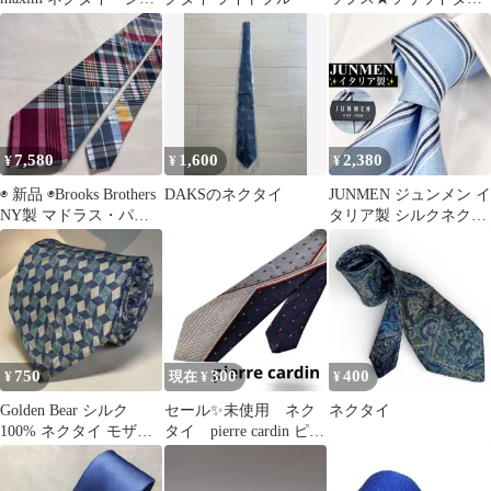
メトリック柄 シルク
★ブルー★イタリー製
100%
★格安
7,580
1,600
2,380
¥
¥
¥
◉ 新品 ◉Brooks Brothers
DAKSのネクタイ
JUNMEN ジュンメン イ
NY製 マドラス・パッ
タリア製 シルクネクタ
チワーク・タイ
イ サックスブルー スト
ライプ
750
300
400
¥
現在 ¥
¥
Golden Bear シルク
セール✨️未使用 ネク
ネクタイ
100% ネクタイ モザイ
タイ pierre cardin ピエ
ク柄 日本製
ール・カルダン