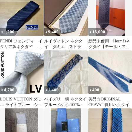
1,200
9,400
18,000
¥
¥
¥
FENDI フェンディ イ
ルイヴィトン ネクタ
新品未使用・Hermèsネ
タリア製ネクタイ シ
イ ダミエ ストライ
クタイ【モール・アル
ルク
プ シルク ビジネス ス
テール】箱付き
ーツ
4,700
1,400
400
¥
¥
¥
LOUIS VUITTON ダミ
ペイズリー柄 ネクタイ
美品☆ORIGINAL
エ ライトブルー シル
ブルー シルク100%
CRAVAT 夏用ネクタイ
クネクタイ
SUIT SELECT