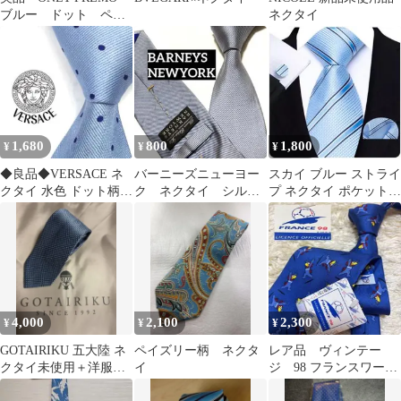
ブルー ドット ペイ
ネクタイ
ズリー ネクタイ 日本
製 ウール
1,680
800
1,800
¥
¥
¥
◆良品◆VERSACE ネ
バーニーズニューヨー
スカイ ブルー ストライ
クタイ 水色 ドット柄
ク ネクタイ シルバ
プ ネクタイ ポケットチ
カジュアル
ーブルー 無地 ソリ
ーフ 空色 3点セット
ッド 光沢
新品
4,000
2,100
2,300
¥
¥
¥
GOTAIRIKU 五大陸 ネ
ペイズリー柄 ネクタ
レア品 ヴィンテー
クタイ未使用＋洋服カ
イ
ジ 98 フランスワール
バー ツーリストセット
ドカップ オフィシャ