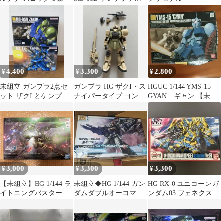
ガンプラ
4,400
3,300
2,800
¥
¥
¥
未組立 ガンプラ2点セ
ガンプラ HG ザクI・ス
HGUC 1/144 YMS-15
ット ザクI とケンプフ
ナイパータイプ ヨン
GYAN ギャン 【未組
ァー まとめ売り機動戦
ム・カークス機
み立て】
士ガンダム
3,000
3,300
3,300
¥
¥
¥
【未組立】HG 1/144 ラ
未組立◆HG 1/144 ガン
HG RX-0 ユニコーンガ
イトニングバスターガ
ダムダブルオーコマン
ンダム03 フェネクス
ンダム
ドクアンタ