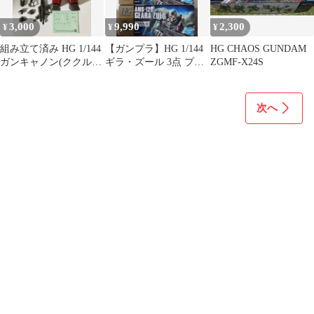
3,000
9,990
2,300
¥
¥
¥
組み立て済み HG 1/144
【ガンプラ】HG 1/144
HG CHAOS GUNDAM
ガンキャノン(ククルス
ギラ・ズール 3点 プレ
ZGMF-X24S
ドアンの島版)
バン新品・未組立・送
料込み
次へ