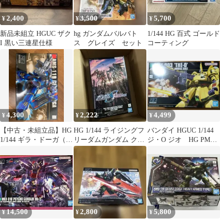
2,400
3,500
5,700
¥
¥
¥
新品未組立 HGUC ザク
hg ガンダムバルバト
1/144 HG 百式 ゴールド
I 黒い三連星仕様
ス グレイズ セット
コーティング
4,300
2,222
4,499
¥
¥
¥
【中古・未組立品】HG
HG 1/144 ライジングフ
バンダイ HGUC 1/144
1/144 ギラ・ドーガ（レ
リーダムガンダム クリ
ジ・O ジオ HG PMX-
ズン機）
アカラー
003 THE-O
14,500
2,800
5,800
¥
¥
¥