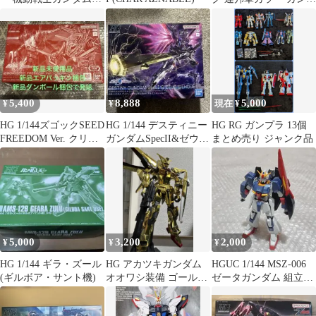
THE ORIGIN MSD
ラ 新品 ガンプラ 未組
立
5,400
8,888
5,000
¥
¥
現在 ¥
HG 1/144ズゴックSEED
HG 1/144 デスティニー
HG RG ガンプラ 13個
FREEDOM Ver. クリア
ガンダムSpecII&ゼウス
まとめ売り ジャンク品
カラー 限定品
シルエット
5,000
3,200
2,000
¥
¥
¥
HG 1/144 ギラ・ズール
HG アカツキガンダム
HGUC 1/144 MSZ-006
(ギルボア・サント機)
オオワシ装備 ゴールド
ゼータガンダム 組立済
コーティング
本体