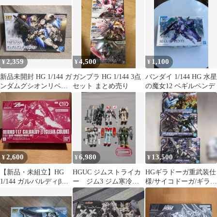
2,359
4,500
1,100
¥
¥
¥
新品未開封 HG 1/144 ガ
ガンプラ HG 1/144 3点
バンダイ 1/144 HG 水星
ンダムグシオンリベイ
セット まとめ売り
の魔女12 ベギルペンデ
ク
2,600
6,980
13,500
¥
¥
¥
【新品・未組立】HG
HGUC ジムストライカ
HGギラドーガ重武装仕
1/144 ガルバルディβ
ー ジム3 ジム寒冷地
様/サイコドーガ/ギラド
[クリアカラー]
型 ジムスナイパ
ーガアクシズショック
ー？ 6体セット
カラー セット