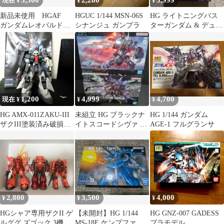
3,300
2,280
5,999
現在 ¥
¥
¥
新品未使用 HGAF
HGUC 1/144 MSN-06S
HG ライトニングバス
ガンダムレオパルド
シナンジュ ガンプラ
ターガンダム & デュエ
1/144
ルブリッツガンダム
1,200
4,999
4,700
現在 ¥
¥
¥
HG AMX-011ZAKU-III
未組立 HG ブラックナ
HG 1/144 ガンダム
ザクIII塗装済み破損あ
イトスコードシヴァ レ
AGE-1 フルグランサ
りジャンクガンプラ
ジェンドガンダム
SEED セット
2,800
3,500
4,000
¥
¥
¥
HGシャア専用ザクII ゲ
【未開封】HG 1/144
HG GNZ-007 GADESS
ルググ ズゴック 3機
MS-18E ケンプファー
プラモデル