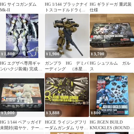
HG サイコガンダム
HG 1/144 ブラックナイ
HG ギラドーガ 重武装
Mk-II
トスコードルドラ (グ
仕様
リフィン・アルバレス
ト専用機
1,800
1,900
3,700
¥
¥
¥
HG エグザベ専用ギャ
ガンプラ HG デミバ
HG シュツルム ガル
ン(ハクジ装備) 完成
ーディング （水星の
ス
品 ジャンク
魔女） 完成品
3,000
3,888
800
¥
¥
¥
HG 1/144 ベアッガイF
HGCE ライジングフリ
HG JIGEN BUILD
未開封(箱ヤケ、テープ
ーダムガンダム リサー
KNUCKLES (ROUND)
経年劣化あり)
キュレーションカラー
1/144未開封