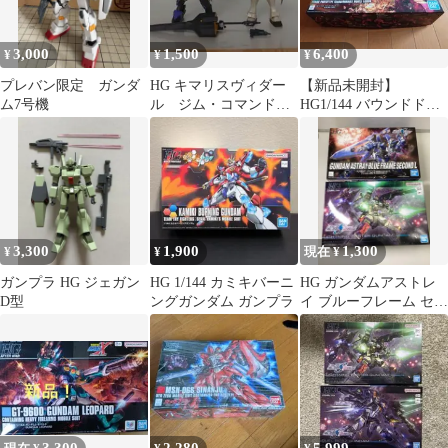
3,000
1,500
6,400
¥
¥
¥
プレバン限定 ガンダ
HG キマリスヴィダー
【新品未開封】
ム7号機
ル ジム・コマンド
HG1/144 バウンドドッ
ジャンク
ク
3,300
1,900
1,300
¥
¥
現在 ¥
ガンプラ HG ジェガン
HG 1/144 カミキバーニ
HG ガンダムアストレ
D型
ングガンダム ガンプラ
イ ブルーフレーム セカ
ンドL