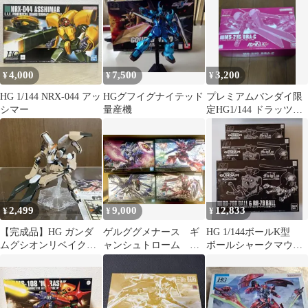
4,000
7,500
3,200
¥
¥
¥
HG 1/144 NRX-044 アッ
HGグフイグナイテッド
プレミアムバンダイ限
シマー
量産機
定HG1/144 ドラッツェ
(ユニコーンver.)
2,499
9,000
12,833
¥
¥
¥
【完成品】HG ガンダ
ゲルググメナース ギ
HG 1/144ボールK型
ムグシオンリベイクフ
ャンシュトローム
ボールシャークマウス
ルシティ
他 4点セット売り 外
仕様(3個セット)
箱凹み擦り傷あり