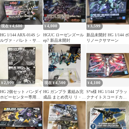
4,600
4,000
3,599
現在 ¥
¥
¥
HG 1/144 ARX-014S シ
HGUC ローゼンズール
新品未開封 HG 1/144 ボ
ルヴァ・バレト・サプ
ep7 新品未開封
リノークサマーン
レッサー
2,900
4,500
4,100
¥
現在 ¥
¥
HG 2個セット バンダイ
HG ガンプラ 素組み完
S*n様 HG 1/144 ブラッ
ホビーセンター専用エ
成品 まとめ売り リ・ガ
クナイトスコードカル
コプラ
ズィ ディジェ ヤクト・
ラ ガンプラ
ドーガ