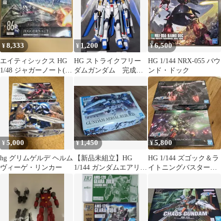
8,333
1,200
6,500
¥
¥
¥
エイティシックス HG
HG ストライクフリー
HG 1/144 NRX-055 バウ
1/48 ジャガーノート(遠
ダムガンダム 完成
ンド・ドック
距離砲撃仕様) 外箱痛
品 ジャンク
みあり
5,000
1,450
5,800
¥
¥
¥
hg グリムゲルデ ヘルム
【新品未組立】HG
HG 1/144 ズゴック＆ラ
ヴィーゲ・リンカー
1/144 ガンダムエアリア
イトニングバスターガ
ル（改修型）
ンダム 2種セット