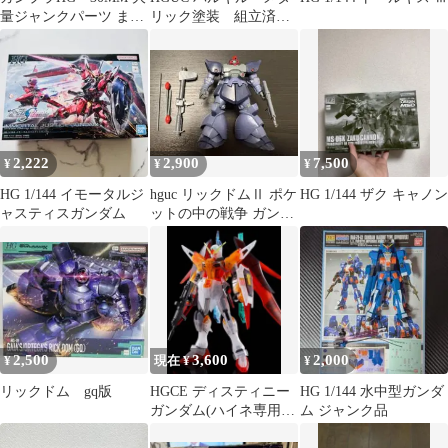
量ジャンクパーツ まと
リック塗装 組立済み
め売り
完成品 ガンプラ
2,222
2,900
7,500
¥
¥
¥
HG 1/144 イモータルジ
hguc リックドムⅡ ポケ
HG 1/144 ザク キャノン
ャスティスガンダム
ットの中の戦争 ガンプ
ラ
2,500
3,600
2,000
¥
現在 ¥
¥
リックドム gq版
HGCE ディスティニー
HG 1/144 水中型ガンダ
ガンダム(ハイネ専用
ム ジャンク品
機)クリアカラー