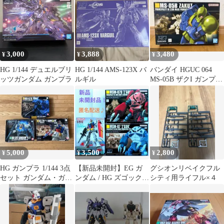
3,000
3,888
3,480
¥
¥
¥
HG 1/144 デュエルブリ
HG 1/144 AMS-123X バ
バンダイ HGUC 064
ッツガンダム ガンプラ
ルギル
MS-05B ザクI ガンプラ
新品未組立 美品
5,000
3,500
2,800
¥
¥
¥
HG ガンプラ 1/144 3点
【新品未開封】EG ガ
グシオンリベイクフル
セット ガンダム・ガン
ンダム / HG ズゴック /
シティ用ライフル×４
ダムMk-II・グフ
HG シャア専用ズゴッ
ク