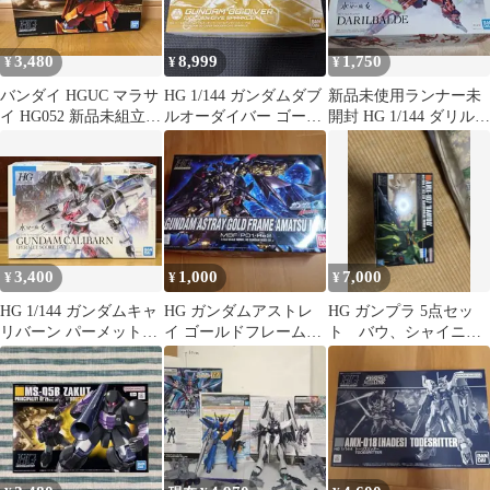
3,480
8,999
1,750
¥
¥
¥
バンダイ HGUC マラサ
HG 1/144 ガンダムダブ
新品未使用ランナー未
イ HG052 新品未組立
ルオーダイバー ゴール
開封 HG 1/144 ダリルバ
ガンプラ Zガンダム美
デンダイブスパークル
ルデ 水星の魔女 プラモ
品
新品
デル
3,400
1,000
7,000
¥
¥
¥
HG 1/144 ガンダムキャ
HG ガンダムアストレ
HG ガンプラ 5点セッ
リバーン パーメットス
イ ゴールドフレーム天
ト バウ、シャイニン
コア・ファイブ
ミナ 半組立
グ、グレイズ、gセル
フ、ガンダム