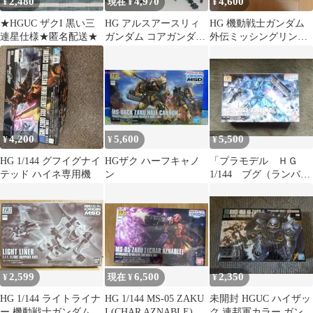
2,480
4,970
4,600
¥
現在 ¥
¥
★HGUC ザクI 黒い三
HG アルスアースリィ
HG 機動戦士ガンダム
連星仕様★匿名配送★
ガンダム コアガンダム
外伝ミッシングリンク
ティターンズ フェイク
トーリスリッター
νガンダム
4,200
5,600
5,500
¥
¥
¥
HG 1/144 グフイグナイ
HGザク ハーフキャノ
「プラモデル ＨＧ
テッド ハイネ専用機
ン
1/144 ブグ（ランバ・
ラル機）
2,599
6,500
2,350
¥
現在 ¥
¥
HG 1/144 ライトライナ
HG 1/144 MS-05 ZAKU
未開封 HGUC ハイザッ
ー 機動戦士ガンダム
I (CHAR AZNABLE)
ク 連邦軍カラー ガンプ