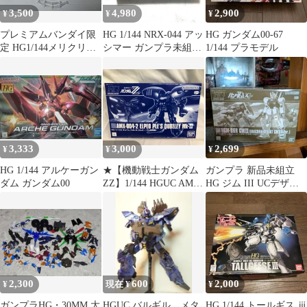
3,500
4,980
2,900
¥
¥
¥
プレミアムバンダイ限
HG 1/144 NRX-044 アッ
HG ガンダム00-67
定 HG1/144メリクリウ
シマー ガンプラ未組み
1/144 プラモデル
ス&ヴァイエイト
立て未開封
3,333
3,000
2,699
¥
¥
¥
HG 1/144 アルケーガン
★【機動戦士ガンダム
ガンプラ 新品未組立
ダム ガンダム00
ZZ】1/144 HGUC AMX-
HG ジム III UCデザー
004-2 キュベレイMk-
トカラーVer. ガンダム
II(エルピー・プル専用
機)
2,300
600
2,000
¥
現在 ¥
¥
ガンプラHG・30MM 大
HGUC バルギル メタ
HG 1/144 トールギス ⅲ