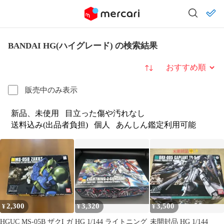
BANDAI HG(ハイグレード) の検索結果
並び替え
販売中のみ表示
新品、未使用
目立った傷や汚れなし
送料込み(出品者負担)
個人
あんしん鑑定利用可能
2,300
3,320
3,500
¥
¥
¥
HGUC MS-05B ザクI ガ
HG 1/144 ライトニング
未開封品 HG 1/144