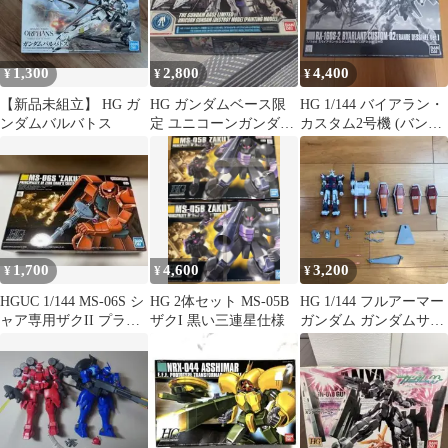
1,300
2,800
4,400
¥
¥
¥
【新品未組立】 HG ガ
HG ガンダムベース限
HG 1/144 バイアラン・
ンダムバルバトス
定 ユニコーンガンダム
カスタム2号機 (バンデ
ペインティングモデル
シネ版)
1,700
4,600
3,200
¥
¥
¥
HGUC 1/144 MS-06S シ
HG 2体セット MS-05B
HG 1/144 フルアーマー
ャア専用ザクII プラモ
ザクI 黒い三連星仕様
ガンダム ガンダムサン
デル
ダーボルト 組み立て
済み