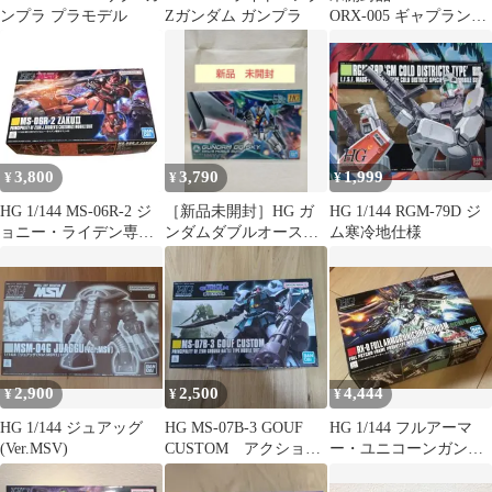
ンプラ プラモデル
Zガンダム ガンプラ
ORX-005 ギャプラン
TR-5 フライルー
3,800
3,790
1,999
¥
¥
¥
HG 1/144 MS-06R-2 ジ
［新品未開封］HG ガ
HG 1/144 RGM-79D ジ
ョニー・ライデン専用
ンダムダブルオースカ
ム寒冷地仕様
ザクII
イ
2,900
2,500
4,444
¥
¥
¥
HG 1/144 ジュアッグ
HG MS-07B-3 GOUF
HG 1/144 フルアーマ
(Ver.MSV)
CUSTOM アクション
ー・ユニコーンガンダ
ベースのおまけ付
ム