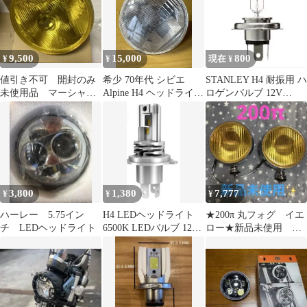
9,500
15,000
800
¥
¥
現在 ¥
値引き不可 開封のみ
希少 70年代 シビエ
STANLEY H4 耐振用 ハ
未使用品 マーシャル
Alpine H4 ヘッドライト
ロゲンバルブ 12V
888 イエローレンズ
旧車 ビンテージ パーツ
60/55W
160mm
3,800
1,380
7,777
¥
¥
¥
ハーレー 5.75イン
H4 LEDヘッドライト
★200π 丸フォグ イエ
チ LEDヘッドライト
6500K LEDバルブ 12V
ロー★新品未使用 ト
24V兼用
ラック