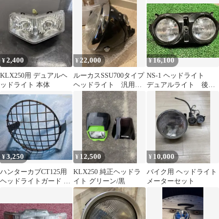
2,400
22,000
16,100
¥
¥
¥
KLX250用 デュアルヘ
ルーカスSSU700タイプ
NS-1 ヘッドライト
ッドライト 本体
ヘッドライト 汎用
デュアルライト 後期
SR エンフィ W 英
型 純正 ns1
車 BSA
3,250
12,500
10,000
¥
¥
¥
ハンターカブCT125用
KLX250 純正ヘッドラ
バイク用 ヘッドライト
ヘッドライトガード グ
イト グリーン/黒
メーターセット
リルガード キジマ？