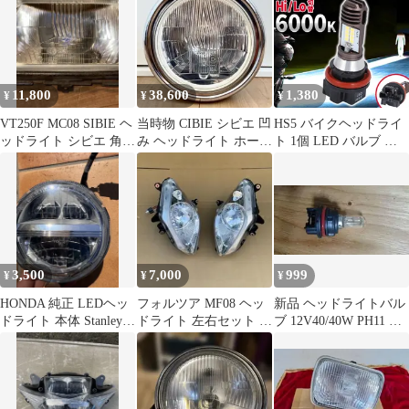
11,800
38,600
1,380
¥
¥
¥
VT250F MC08 SIBIE ヘ
当時物 CIBIE シビエ 凹
HS5 バイクヘッドライ
ッドライト シビエ 角目
み ヘッドライト ホーク
ト 1個 LED バルブ ホ
当時物
CB400F マーシャル
ワイト 白 原付 12V
6000K Hi/Lo 切替 ホン
ダ リード PCX スズキ
アドレス レッツ4 003
3,500
7,000
999
¥
¥
¥
HONDA 純正 LEDヘッ
フォルツア MF08 ヘッ
新品 ヘッドライトバル
ドライト 本体 Stanley
ドライト 左右セット 社
ブ 12V40/40W PH11 原
W4291
外品 電球
付 スクーター