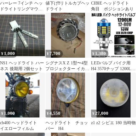
ハーレー 7インチ ヘッ
値下げ❗️リトルカブヘッ
CIBIE ヘッドライト
ドライトリングマウン
ドライト
角目 ポジションあり
トブラケット 485
1,000
7,700
1,380
¥
¥
¥
NS1 ヘッドライト ハー
シグナスX Z 1型〜4型
LEDバルブ バイク用
ネス 後期用 2個セット
プロジェクター イカリ
H4 3570チップ 1200LM
ングヘッドライト
ファンレスタイプ 直流
(DC) 12-80v専用 LED
ヘッドライト バルブ 超
高輝度 車検対応 無極性
直流・DC専用 LED ハ
イビーム ロービーム ア
ルミニウム素材 IP68 防
1,000
4,550
27,000
¥
¥
¥
水防塵
cb400 ヘッドライト
ヘッドライト チョッ
z1 z2 シビエ 180 当時物
イエローフィルム
パー H4