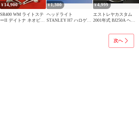
14,900
1,300
4,999
¥
¥
¥
SR400 WM ライトステ
ヘッドライト
エストレヤカスタム
ーII デイトナ ネオビン
STANLEY H7 ハロゲン
2001年式 BJ250A ヘッ
テージヘッドライト セ
12V 55W ※2個
ドライト Kawasaki カワ
ット
サキ パーツ KA-AN-
031
次へ