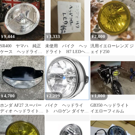
9,444
3,333
2,000
¥
¥
¥
SR400 ヤマハ 純正
未使用 バイク ヘッ
汎用イエローレンズ ジ
ケース ヘッドライ
ドライト H7 LEDヘッ
ェイド250
ト ルーカス カフ
ドライト
ェ ペイトン 純正
4,700
2,299
1,000
¥
¥
¥
ホンダ AF27 スーパー
バイク ヘッドライ
GB350 ヘッドライト
ディオ ヘッドライトカ
ト ハロゲン ダイヤモ
イエローフィルム
ウル ヘッドライト
ンドカット レンズ 傷
あり クリアレンズ