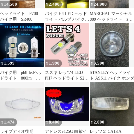
14,500
2,400
24,900
¥
¥
¥
ヘッドライト P700
バイク H4 LED ヘッド
MARCHAL マーシャル
バイク用 SR400
ライト バルブ バイク用
889 ヘッドライト z1
ハイロー イエロー 黄色
z2 kzfx
1,599
1,990
3,500
¥
¥
¥
バイク用 ph8-ledヘッ
スズキ レッツ4 LED
STANLEY ヘッドライ
ドライト 800lm
PH7 ヘッドライト S25
ト ASS11 バイク ホン
DC9-26V 6500k
テールランプ
1,474
8,400
2,000
¥
¥
¥
ライブディオ後期
アドレスv125G 白紫イ
レッツ２ CA1KA