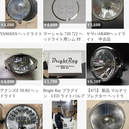
4,000
4,600
3,600
¥
¥
¥
YAMAHA ヘッドライト
マーシャル 720 722 ヘ
ヤマハSR400ヘッドラ
ッドライト用シム PFP
イト 中古品
リム ゼファー CBX専用
4,000
1,780
6,380
¥
¥
¥
アクシズZ SEJ6J ヘッ
Bright Ray プラグイ
【475】 新品 マルチリ
ドライト
ン LED ライトバルブ
フレクター ヘッドライ
ト メッキケース ガラス
レンズ