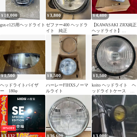
18,000
3,800
4,400
¥
¥
¥
gsx-r125用ヘッドライト
ゼファー400 ヘッドラ
【KAWASAKI ZRX純正
イト 純正
ヘッドライト】
STANLEY 角型
1,500
8,500
1,500
¥
¥
¥
ヘッドライトバイザ
ハーレーFIHXSノーマ
koito ヘッドライト ヘ
ー 180φ
ルライト
ッドライトケース 管
理番号197
10%OFF
3,132
36,600
3,000
¥
¥
¥