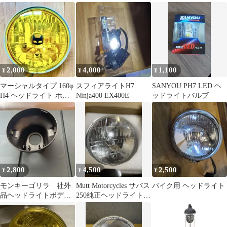
ホワイト 6500K
ケース ￼新品未使用
ット
2,000
4,000
1,100
¥
¥
¥
マーシャルタイプ 160φ
スフィアライトH7
SANYOU PH7 LED ヘ
H4 ヘッドライト ホー
Ninja400 EX400E
ッドライトバルブ
ク GS400 旧車 シビエ
2,800
4,500
2,500
¥
¥
¥
モンキーゴリラ 社外
Mutt Motorcycles サバス
バイク用 ヘッドライト
品ヘッドライトボディ
250純正ヘッドライト
ー
未使用