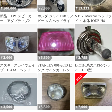
100,000
2,000
13,333
¥
¥
¥
新品 J.W. スピーカ
ホンダ ジャイロキャノ
S.E.V. Marchal ヘッドラ
ー アダプティブ2
ピー 左右ヘッドライト
イト 本体 IODE H4
LEDヘッドライト ハ
オマケ付き
ーレー
2,000
6,800
2,799
¥
¥
¥
スズキ スカイウェイ
STANLEY 001-2613 ピ
DIO110系のハロゲンラ
ブ CJ43A ヘッドラ
ンク ウインカーレンズ
イトHS1型
イト 本体
スパタククレージュ
3,500
3,500
7,000
¥
¥
¥