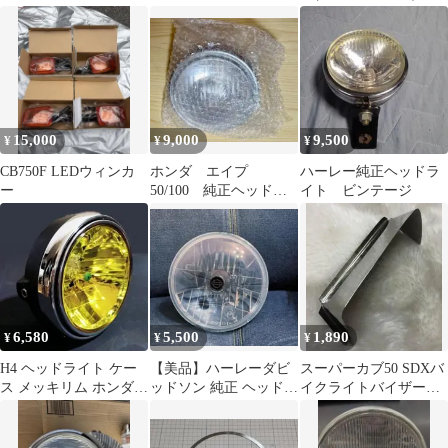
プ ヘッドライトレンズ
SET（クリア）
15,000
9,000
9,500
¥
¥
¥
CB750F LEDウィンカ
ホンダ エイプ
ハーレー純正ヘッドラ
ー
50/100 純正ヘッドラ
イト ビンテージ
イト 新品未使用品
6,580
5,500
1,890
¥
¥
¥
H4 ヘッドライト ケー
【美品】ハーレーダビ
スーパーカブ50 SDXバ
ス メッキリム ホンダ車
ッドソン 純正 ヘッドラ
イクライトバイザー長
汎用
イトユニット
さ6㎝横幅123㎜1890円
送料込