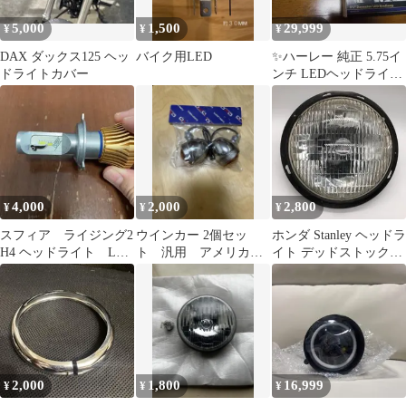
5,000
1,500
29,999
¥
¥
¥
DAX ダックス125 ヘッ
バイク用LED
✨ハーレー 純正 5.75イ
ドライトカバー
ンチ LEDヘッドライト
日本仕様 ✨
4,000
2,000
2,800
¥
¥
¥
スフィア ライジング2
ウインカー 2個セッ
ホンダ Stanley ヘッドラ
H4 ヘッドライト LED
ト 汎用 アメリカ
イト デッドストック
中古 動作確認済
ン 国産 スティー
33100-SAO-962
ド ドラッグスター
2,000
1,800
16,999
¥
¥
¥