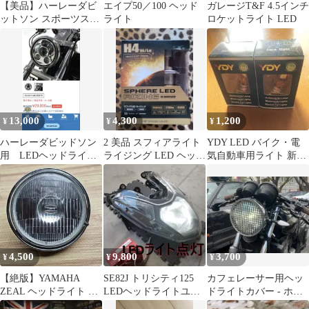
【美品】ハーレーダビ
エイプ50／100 ヘッド
ガレージT&F 4.5インチ
ットソン スポーツスタ
ライト
ロケットライト LED
ー XL1200CX ヘッドラ
イトリム
13,000
4,300
1,200
¥
¥
¥
ハーレーダビッドソン
2 美品 スフィアライト
YDY LED バイク・電
用 LEDヘッドライト
ライジング LED ヘッド
気自動車用ライト 新品
MS-0057S
ライト H4 4500K
2個セット
4,500
9,800
3,700
¥
¥
¥
【絶版】YAMAHA
SE82J トリシティ125
カフェレーサー用ヘッ
ZEAL ヘッドライト 本
LEDヘッドライトユニ
ドライトカバー - ホン
体 当時物
ット本体 LEDライト付
ダ CB500（1998年式）