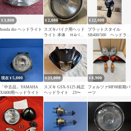
3,800
2,000
22,000
¥
¥
¥
honda dio ヘッドライト
スズキバイク用ヘッド
ブラットスタイル
ライト 本体 Ｈ4バル
SR400/500 ヘッドライ
ブ
ト
5,000
21,000
8,900
現在 ¥
¥
¥
「中古品」YAMAHA
スズキ GSX-S125 純正
フォルツァMF08前期パ
XJ400用へッドライト
ヘッドライト 23〜
ーツ