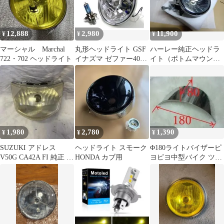
12,888
2,980
11,900
¥
¥
¥
マーシャル Marchal
丸形ヘッドライト GSF
ハーレー純正ヘッドラ
722・702 ヘッドライト
イナズマ ゼファー400
イト（ボトムマウン
SR バリオス インパル
ト）
ス
1,980
2,780
1,390
¥
¥
¥
SUZUKI アドレス
ヘッドライト スモーク
Φ180ライトバイザーピ
V50G CA42A FI 純正 ヘ
HONDA カブ用
ヨピヨ中型バイク ツバ
ッドライト
長約8㎝ 横18㎝1390円
送料込