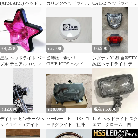
(AF34/AF35) ヘッドラ
カリングヘッドライト
CA1KB ヘッドライトレ
イトレンズ
V125 CF46A CF4EA
ンズカバー
4,250
5,100
6,500
¥
¥
¥
星型 ヘッドライト パー
当時物 希少！
シグナスX1型 台湾5TY
プル デュアル ロケット
CIBIE IODE ヘッドラ
純正ヘッドライト テー
カウル スターランプ 1
イトカバー
ルランプ セット 実働外
個
し美品
12,000
28,000
5,000
¥
¥
現在 ¥
デイトナ ビンテージヘ
ハーレー FLTRXS ロ
12Ｖ ヘッドライト スク
ッドライト（デイトナ
ードグライド 社外ヘ
エア クローム 四
SUSパイプライトステ
ッドライト
角 H3バル ハーレー
ー付き）