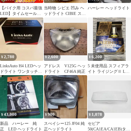
【バイク用 コスパ最強
当時物 シビエ 凹み ヘ
ハーレー ヘッドライト
LED】タイムセール
ッドライト CIBIE スー
10%OFF！即日発送！
パーオスカー マーシャ
【HID屋 公式ショッ
ル
プ】ヘッドライト H4
H7 バルブ 1灯 SE スペ
シャルエディション ス
テルス仕様 コンパクト
ハイパワー 18300cd ホ
2,780
2,600
6,200
¥
¥
¥
ワイト ハロゲン色 送料
無料/車検対応
LinksAuto H4 LEDヘッ
アドレス V125G ヘッ
5 未使用品 スフィアラ
ドライト ワンタッチ取
ドライト CF46A 純正
イト ライジングⅡ LED
り付け
ヘッドライト H9 H11
43,000
900
1,078
¥
¥
¥
新品 ハーレー 純
スぺイシー125 JF04 純
セピア
正 LED ヘッドライト
正ヘッドライト
50(CA1EA/CA1EB)タイ