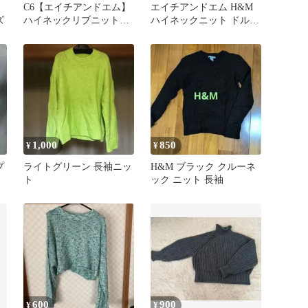
C6【エイチアンドエム】
エイチアンドエム H&M
ズ
ハイネックリブニット
ハイネックニット ドルマ
薄手 黒 M やわらか
ンスリーブ ショート丈
無地
1,000
850
¥
¥
プ
ライトグリーン 長袖ニッ
H&M ブラック クルーネ
ト
ック ニット 長袖
600
900
¥
¥