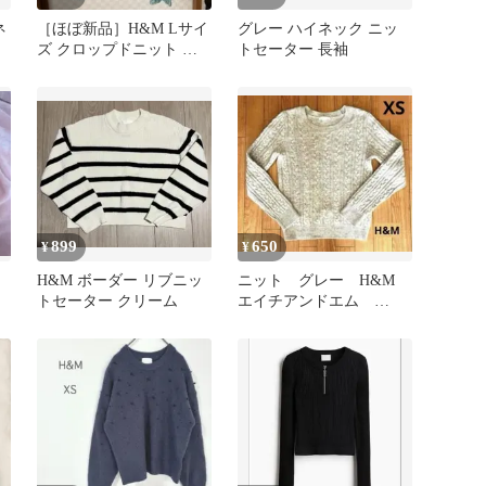
ネ
［ほぼ新品］H&M Lサイ
グレー ハイネック ニッ
ズ クロップドニット 緑
トセーター 長袖
系 韓国風
899
650
¥
¥
H&M ボーダー リブニッ
ニット グレー H&M
トセーター クリーム
エイチアンドエム
BASIC ベーシック XS
匿名配送