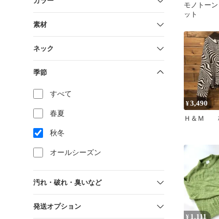
カラー
モノトーン 
ット
素材
ネック
季節
すべて
3,490
¥
春夏
Ｈ＆Ｍ 
秋冬
オールシーズン
汚れ・破れ・臭いなど
発送オプション
1,111
¥