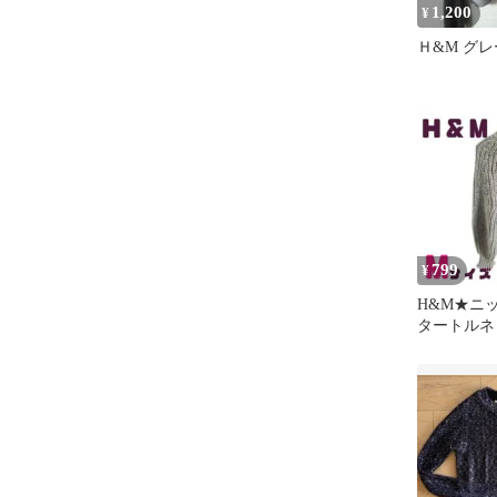
1,200
¥
Ｈ&M グレ
799
¥
H&M★ニ
タートルネ
ラウン★M
ドエム