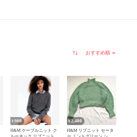
並び替え
980
2,480
¥
¥
H&M ケーブルニット ク
H&M リブニット セータ
ルーネック リブニット
ー ミントグリーン ショ