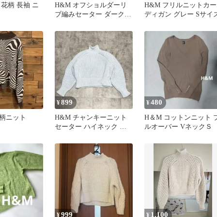
花柄 長袖 ニ
H&M オフショルダーリ
H&M フリルニットカー
ブ編みセーター ダークブ
ディガン グレー Sサイ
ラウン
899
480
¥
¥
柄ニット
H&M チャンキーニット
H＆М コットンニット 
セーター ハイネック ブ
ルオーバー VネックＳ
ルー M 短丈 淡色 Y2K
999
1,100
¥
¥