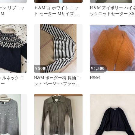
ーン リブニッ
Ｈ&M 白 ホワイト ニッ
H＆M アイボリー ハイ
 M
ト セーター Mサイズ シ
ックニットセーター XS
ョート丈
500
1,500
¥
¥
トルネック ニ
H&M ボーダー柄 長袖ニ
H&M
ター
ット ベージュ×ブラック
Sサイズ