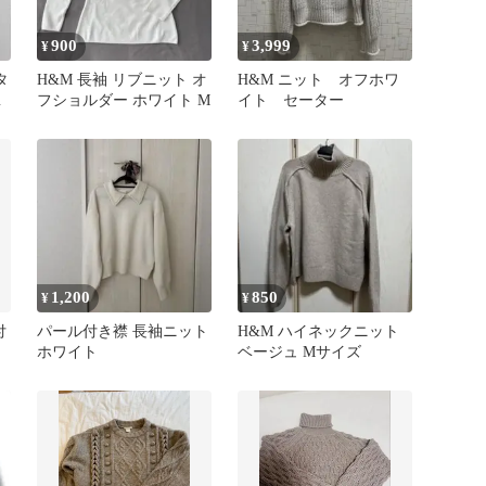
900
3,999
¥
¥
タ
H&M 長袖 リブニット オ
H&M ニット オフホワ
リ
フショルダー ホワイト M
イト セーター
1,200
850
¥
¥
付
パール付き襟 長袖ニット
H&M ハイネックニット
ホワイト
ベージュ Mサイズ