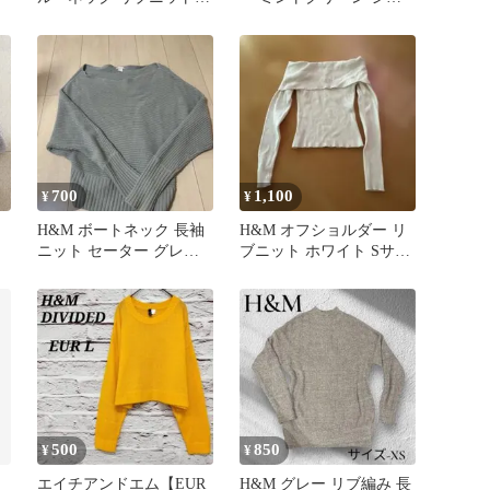
細リブ ニット チャコー
ート丈 ハイネック 長袖
ル
700
1,100
¥
¥
H&M ボートネック 長袖
H&M オフショルダー リ
ニット セーター グレー
ブニット ホワイト Sサイ
M
ズ
500
850
¥
¥
エイチアンドエム【EUR
H&M グレー リブ編み 長