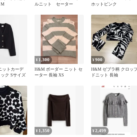
 M
ルニット セーター
ホットピンク
1,300
900
¥
¥
ブニットカーデ
H&M ボーダー ニット セ
H&M ゼブラ柄 クロッ
ック Sサイズ
ーター 長袖 XS
ドニット 長袖
1,350
2,499
¥
¥