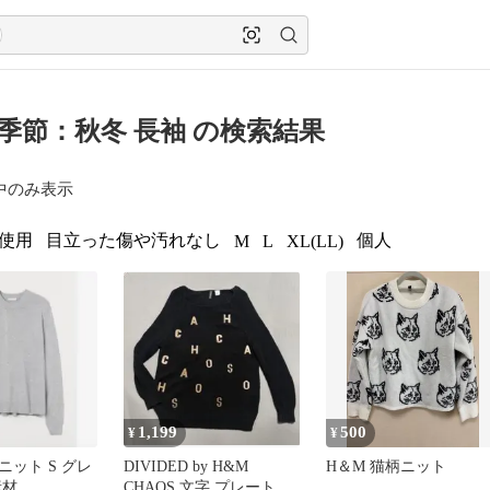
 季節：秋冬 長袖 の検索結果
中のみ表示
使用
目立った傷や汚れなし
個人
M
L
XL(LL)
1,199
500
¥
¥
ット S グレ
DIVIDED by H&M
H＆M 猫柄ニット
素材
CHAOS 文字 プレート ニ