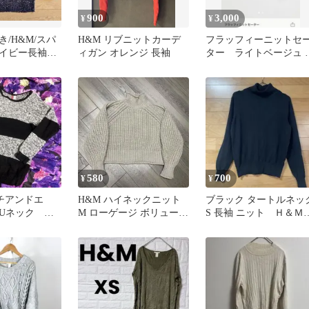
900
3,000
¥
¥
/H&M/スパ
H&M リブニットカーデ
フラッフィーニットセ
イビー長袖ニ
ィガン オレンジ 長袖
ター ライトベージュ 
ー
グ付きです Mサイズ
580
700
¥
¥
イチアンドエ
H&M ハイネックニット
ブラック タートルネッ
Uネック ニ
M ローゲージ ボリューム
S 長袖 ニット Ｈ＆
ck ボーダー
袖 ショート丈 セーター
レディース