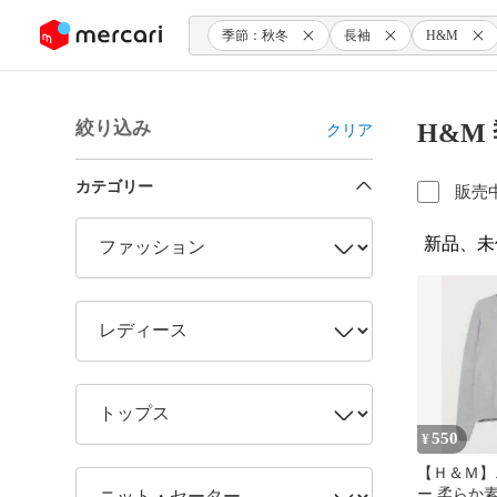
ンツにスキップ
季節：秋冬
長袖
H&M
絞り込み
H&M
クリア
カテゴリー
販売
新品、未
550
¥
【Ｈ＆Ｍ】ニ
ー 柔らか