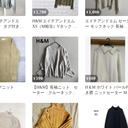
1,700
1,000
¥
¥
エイチアンドエ
H&M エイチアンドエム
エイチアンドエム セー
ト タグ付き
XS（M相当）Vネック ニ
ー モックネック 長袖 
りサイズ 長
ット チュニック カーキ
ブ アイボリー カジュア
ル
590
600
¥
¥
ングニット
【H&M】長袖ニット セ
H＆M ホワイト パール
ーター クルーネック
き襟 ニットセーター M
ウール混 グレー系 シ
ンプル（M）