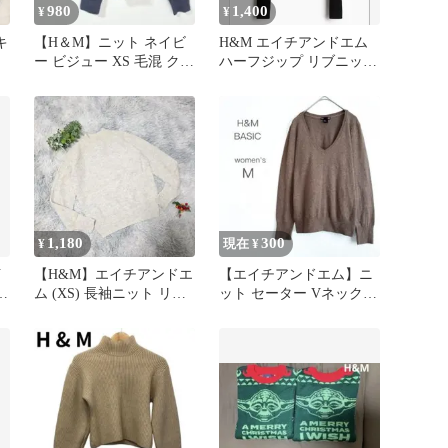
980
1,400
¥
¥
キ
【H＆M】ニット ネイビ
H&M エイチアンドエム
ー ビジュー XS 毛混 クル
ハーフジップ リブニット
ッ
ーネック カジュアル 秋
トップス 長袖 黒
冬
1,180
300
¥
現在 ¥
イ
【H&M】エイチアンドエ
【エイチアンドエム】ニ
ー
ム (XS) 長袖ニット リブ
ット セーター Vネック
編み スタンドネック 灰
ベーシック 長袖 無地 茶
系
色 M