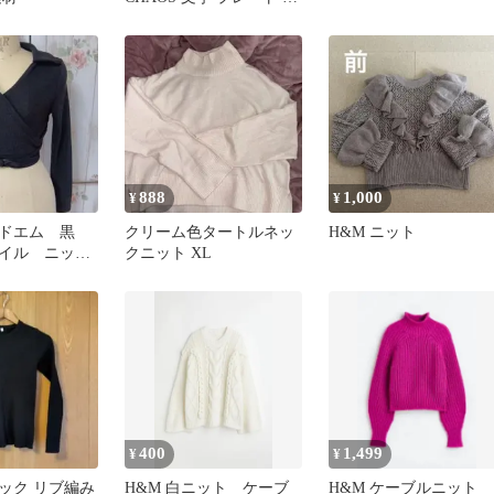
ット 黒 XS
888
1,000
¥
¥
ンドエム 黒
クリーム色タートルネッ
H&M ニット
イル ニッ
クニット XL
ック 長袖
 М
400
1,499
¥
¥
ック リブ編み
H&M 白ニット ケーブ
H&M ケーブルニット