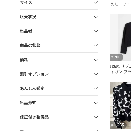
サイズ
長袖ニット
販売状況
出品者
商品の状態
700
¥
価格
H&M リ
ィガン ブラ
割引オプション
あんしん鑑定
出品形式
保証付き整備品
1,555
¥