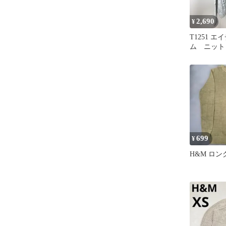
2,690
¥
T1251 
ム ニッ
M ゆった
袖 セール
699
¥
H&M ロ