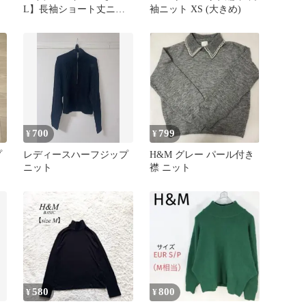
L】長袖ショート丈ニッ
袖ニット XS (大きめ)
ト セーター Uネック イ
エロー
700
799
¥
¥
プ
レディースハーフジップ
H&M グレー パール付き
ニット
襟 ニット
580
800
¥
¥