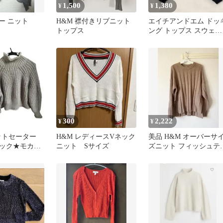
1,500
1,380
¥
¥
ー ニット
H&M 襟付きリブニット
エイチアンドエム ドッ
トップス
ング トップス スウェッ
ト 長袖 花柄 刺繍 ブラ
ク
300
2,222
¥
¥
ットセーター
H&M レディースVネック
美品 H&M オーバーサ
ック★モカブ
ニット Sサイズ
ズニット フィッシュテ
★エイチアン
ル 前後差 サイドスリッ
ト