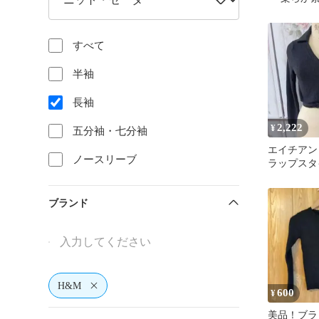
すべて
半袖
長袖
2,222
¥
五分袖・七分袖
エイチア
ノースリーブ
ラップスタ
ト ｖネ
紐、襟つき
ブランド
H&M
600
¥
美品！ブラ