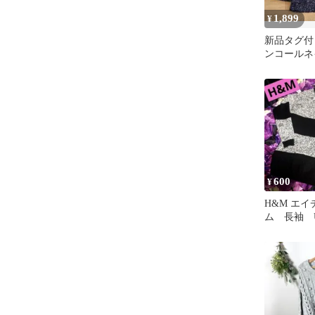
1,899
¥
新品タグ付き
ンコールネ
ットセータ
600
¥
H&M エ
ム 長袖 
ット Bla
y2k