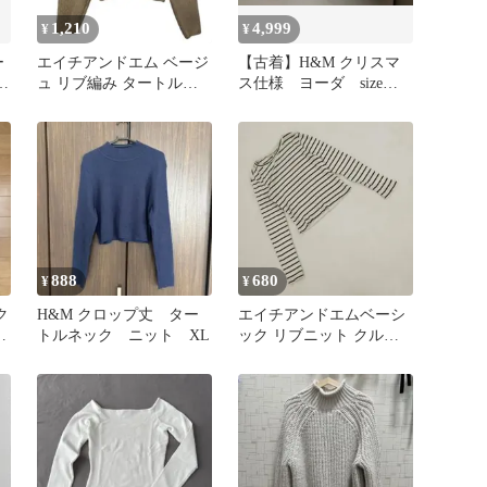
1,210
4,999
¥
¥
ー
エイチアンドエム ベージ
【古着】H&M クリスマ
タ
ュ リブ編み タートルネ
ス仕様 ヨーダ size
ック セーター クロップ
S&M 【2着】
ド丈 M
888
680
¥
¥
ク
H&M クロップ丈 ター
エイチアンドエムベーシ
Ｍ
トルネック ニット XL
ック リブニット クルー
ネック 長袖 ボーダー柄
マリン