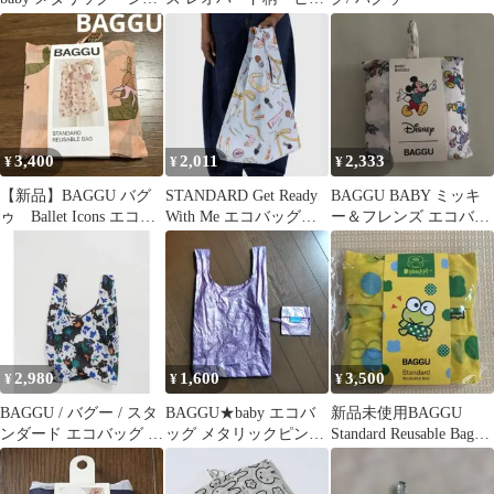
バー エコバッグ
ウ柄 ポーチ エコバ
ッグ
3,400
2,011
2,333
¥
¥
¥
【新品】BAGGU バグ
STANDARD Get Ready
BAGGU BABY ミッキ
ゥ Ballet Icons エコバ
With Me エコバッグ
ー＆フレンズ エコバッ
ッグ スタンダード
(BAGGU)
グ
2,980
1,600
3,500
¥
¥
¥
BAGGU / バグー / スタ
BAGGU★baby エコバ
新品未使用BAGGU
ンダード エコバッグ リ
ッグ メタリックピンク
Standard Reusable Bag
トグラフフラワー
ベイビーバグゥ
Keroppi