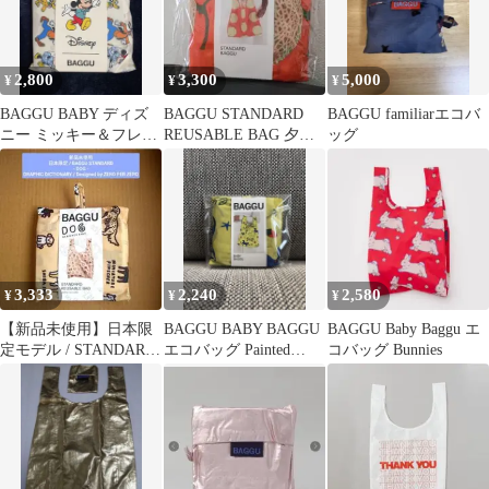
2,800
3,300
5,000
¥
¥
¥
BAGGU BABY ディズ
BAGGU STANDARD
BAGGU familiarエコバ
ニー ミッキー＆フレン
REUSABLE BAG 夕張
ッグ
ズ エコバッグ
メロン柄
3,333
2,240
2,580
¥
¥
¥
【新品未使用】日本限
BAGGU BABY BAGGU
BAGGU Baby Baggu エ
定モデル / STANDARD
エコバッグ Painted
コバッグ Bunnies
BAGGU : DOG
Prairie