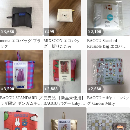
3,666
499
2,100
¥
¥
¥
moma エコバッグ ブラ
MIXSOON エコバッ
BAGGU Standard
ック
グ 折りたたみ
Reusable Bag エコバッ
グ
3,500
2,888
2,680
¥
¥
¥
BAGGU STANDARD プ
完売品 【新品未使用】
BAGGU miffy エコバッ
ラザ限定 ギンガムチェ
BAGGU バグー baby ト
グ Garden Miffy
ック ピンク
マト ハート