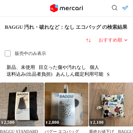
BAGGU 汚れ・破れなど：なし エコバッグ の検索結果
並び替え
販売中のみ表示
新品、未使用
目立った傷や汚れなし
個人
送料込み(出品者負担)
あんしん鑑定利用可能
S
2,580
2,800
2,100
¥
¥
¥
BAGGU STANDARD
バグー エコバッグ
最終お値下げ BAGGU