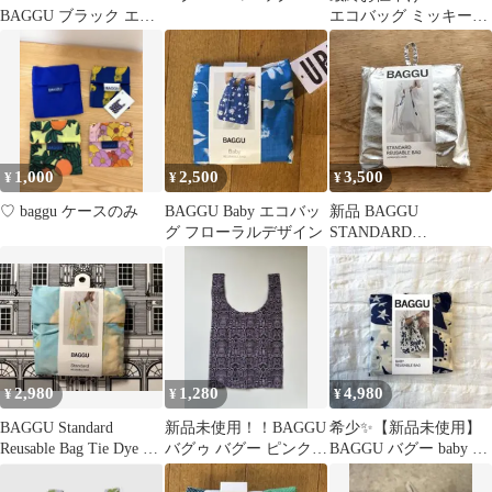
BAGGU ブラック エコ
エコバッグ ミッキーミ
バッグ
ニー
1,000
2,500
3,500
¥
¥
¥
♡ baggu ケースのみ
BAGGU Baby エコバッ
新品 BAGGU
グ フローラルデザイン
STANDARD
REUSABLE BAG メタ
リックシルバー
2,980
1,280
4,980
¥
¥
¥
BAGGU Standard
新品未使用！！BAGGU
希少✨【新品未使用】
Reusable Bag Tie Dye タ
バグゥ バグー ピンクス
BAGGU バグー baby リ
イダイ
ネーク エコバッグ
ボン エンジェル