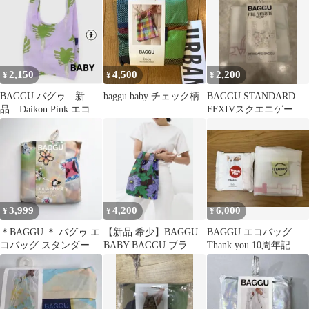
2,150
4,500
2,200
¥
¥
¥
BAGGU バグゥ 新
baggu baby チェック柄
BAGGU STANDARD
品 Daikon Pink エコバ
FFXIVスクエニゲーム
ッグ ベビー
コラボ品
3,999
4,200
6,000
¥
¥
¥
＊BAGGU ＊ バグゥ エ
【新品 希少】BAGGU
BAGGU エコバッグ
コバッグ スタンダード
BABY BAGGU ブラウ
Thank you 10周年記念
ライサ Raisa
ンポピー PLAZA購入
モデル 2個セット