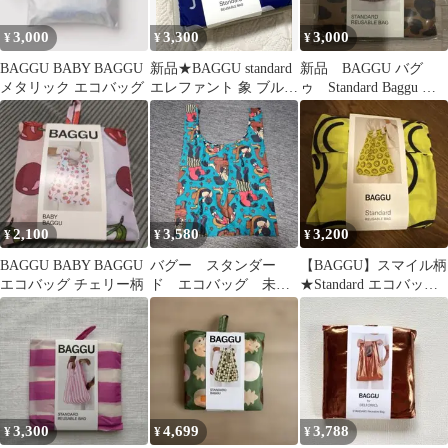
3,000
3,300
3,000
¥
¥
¥
BAGGU BABY BAGGU
新品★BAGGU standard
新品 BAGGU バグ
メタリック エコバッグ
エレファント 象 ブルー
ゥ Standard Baggu レ
エコバック
オパード
2,100
3,580
3,200
¥
¥
¥
BAGGU BABY BAGGU
バグー スタンダー
【BAGGU】スマイル柄
エコバッグ チェリー柄
ド エコバッグ 未使
★Standard エコバッグ
用品 レゲエ
★
3,300
4,699
3,788
¥
¥
¥