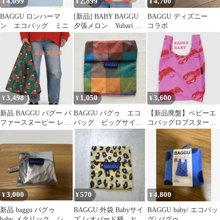
4,099
2,899
4,700
¥
¥
¥
BAGGU ロンハーマ
[新品] BABY BAGGU
BAGGU ディズニー
ン エコバッグ ミニ
夕張メロン Yubari メ
コラボ
ロン エコバッグ
3,498
1,050
3,600
¥
¥
¥
新品 BAGGU バグー パ
BAGGU バグゥ エコ
【新品廃盤】ベビーエ
ファースヌーピー レッ
バッグ ビッグサイ
コバッグロブスターピ
ド エコバッグ
ズ ポーチ マドラス
ンクbshop/ロンハーマ
PEANUTS
チェック 美品
ン/オーシバル
3,000
570
4,800
¥
¥
¥
新品 baggu バグゥ
BAGGU 外袋 Babyサイ
BAGGU baby/ エコバッ
baby メタリック シル
ズ レオパード柄 ヒョ
グ/ バグゥ