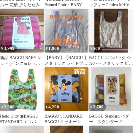
ルー 花柄 折りたたみ
Painted Prairie BABY エ
ッフィーGarden Miffy
コバッグ
スタンダード
3,999
1,900
500
¥
¥
¥
新品 BAGGU BABY レ
【BABY】【BAGGU 】
BAGGU エコバッグ シ
ッド (ピンク＆レッド
メタリック ライトブル
ルバー メタリック 折り
ペイントストライプ)
ー【袋なし】
たたみ
2,980
4,200
2,700
¥
¥
¥
Hello Kitty ✖️BAGGU
BAGGU STANDARD
BAGGU Standard バグ
STANDARD エコバッ
BAGGU ミッキーマウ
ー スタンダード チ
グ &フレンズ
ス エコバッグ
ェック マルチカラー