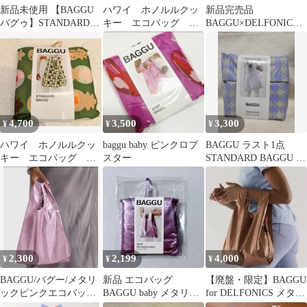
新品未使用 【BAGGU
ハワイ ホノルルクッ
新品完売品
バグゥ】STANDARD
キー エコバッグ
BAGGU×DELFONICS
スタンダード ピンクス
BAGGU コラボ
スタンダード メタリッ
トライプ
クアンバー
4,700
3,500
3,300
¥
¥
¥
ハワイ ホノルルクッ
baggu baby ピンクロブ
BAGGU ラスト1点
キー エコバッグ
スター
STANDARD BAGGU エ
BAGGU コラボ
コバッグ パープルチェ
ック
2,300
2,199
4,000
¥
¥
¥
BAGGU/バグー/メタリ
新品 エコバッグ
【廃盤・限定】BAGGU
ックピンクエコバッグ/
BAGGU baby メタリッ
for DELFONICS メタリ
ショッピングバッグ
クパープル にほんげん
ック ブロンズ