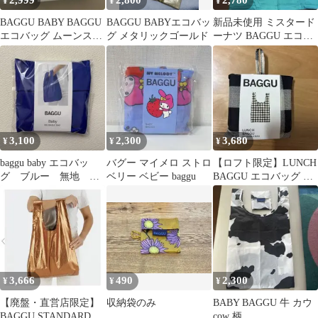
2,999
2,800
2,780
¥
¥
¥
BAGGU BABY BAGGU
BAGGU BABYエコバッ
新品未使用 ミスタード
エコバッグ ムーンスト
グ メタリックゴールド
ーナツ BAGGU エコバ
ーンシルバー
ッグ ブルー 2ヶセット
3,100
2,300
3,680
¥
¥
¥
baggu baby エコバッ
バグー マイメロ ストロ
【ロフト限定】LUNCH
グ ブルー 無地 廃
ベリー ベビー baggu
BAGGU エコバッグ ギ
盤品
ンガムチェック
3,666
490
2,300
¥
¥
¥
【廃盤・直営店限定】
収納袋のみ
BABY BAGGU 牛 カウ
BAGGU STANDARD ブ
cow 柄