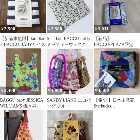
2,500
2,500
3,011
¥
¥
¥
【新品未使用】familiar
Standard BAGGU miffy
【新品】
× BAGGU BABYサイズ
ミッフィーウェスタ
BAGGU/PLAZA限定メ
ン スタンダード
タリックネライトブル
ー/baby size
2,400
4,900
4,500
¥
¥
¥
BAGGU baby JESSICA
SANDY LIANG エコバ
【希少 】日本未発売
WILLIAMS 蝶々柄
ッグ ブルー
Starbucks
Reserve×BAGGU 新品