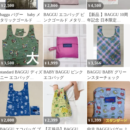
2,500
2,800
4,500
¥
¥
¥
baggu バグー baby メ
BAGGU エコバッグ ピ
【新品 】BAGGU 10周
タリックゴールド 美
ンクゴールド メタリッ
年記念 日本限定
品 エコバッグ
ク BABYサイズ
THANK YOU BAG
3,500
1,999
3,566
¥
¥
¥
standard BAGGU ディズ
BABY BAGGU ピンク
BAGGU BABY グリー
ニー エコバッグ
エコバッグ
ンスターチェック
Storybookミッキー
2,000
2,399
1,399
¥
¥
¥
BAGGU エコバッグ ブ
【正規品】BAGGU
中古 BAGGUバグー ミ