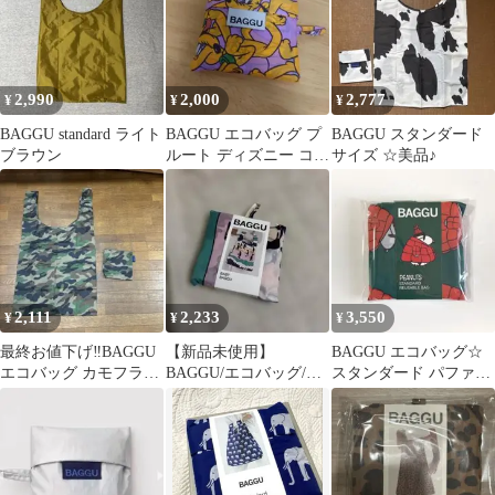
2,990
2,000
2,777
¥
¥
¥
BAGGU standard ライト
BAGGU エコバッグ プ
BAGGU スタンダード
ブラウン
ルート ディズニー コラ
サイズ ☆美品♪
ボ
2,111
2,233
3,550
¥
¥
¥
最終お値下げ‼️BAGGU
【新品未使用】
BAGGU エコバッグ☆
エコバッグ カモフラー
BAGGU/エコバッグ/ペ
スタンダード パファー
ジュ柄 収納ポーチ付
ンギン/baby size
スヌーピー レッド
Bigサイズ