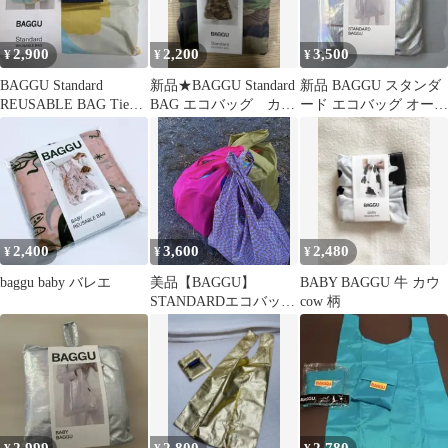
2,900
2,200
3,500
¥
¥
¥
BAGGU Standard
新品★BAGGU Standard
新品 BAGGU スタンダ
REUSABLE BAG Tie
BAG エコバッグ カモ
ード エコバッグ オーロ
Dye Aqua
フラージュ
ラ シルバー ホログラム
2,400
3,600
2,480
¥
¥
¥
baggu baby バレエ
美品【BAGGU】
BABY BAGGU 牛 カウ
STANDARDエコバッ
cow 柄
グ ラベンダートリッ
ピーチェック柄