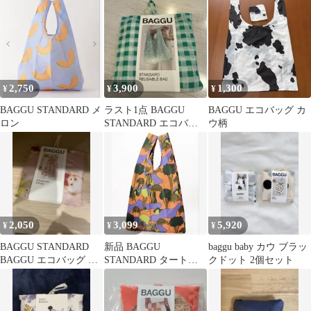
てT
2,750
3,900
1,300
¥
¥
¥
BAGGU STANDARD メ
ラスト1点 BAGGU
BAGGU エコバッグ カ
ロン
STANDARD エコバッ
ウ柄
グ ギンガムチェック グ
リーン
2,050
3,099
5,920
¥
¥
¥
BAGGU STANDARD
新品 BAGGU
baggu baby カウ ブラッ
BAGGU エコバッグ テ
STANDARD タートル
クドット 2個セット
ディベア柄
エコバッグ