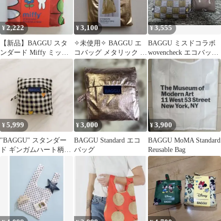
2,222
3,100
3,555
¥
¥
¥
【新品】BAGGU スタ
✧未使用✧ BAGGU エ
BAGGU ミスドコラボ
ンダード Miffy ミッフ
コバッグ メタリック ゴ
wovencheck エコバッグ
ィー エコバッグ
ールド〈日本限定色〉
2点セット バラ売り可
5,999
3,000
3,900
¥
¥
¥
"BAGGU" スタンダー
BAGGU Standard エコ
BAGGU MoMA Standard
ド ギンガムハート柄
バッグ
Reusable Bag
ギンガムチェック ハ
ート