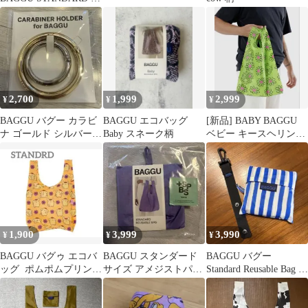
ラウン メタリックアン
バー
2,700
1,999
2,999
¥
¥
¥
BAGGU バグー カラビ
BAGGU エコバッグ
[新品] BABY BAGGU
ナ ゴールド シルバー
Baby スネーク柄
ベビー キースヘリング
BABY standard
FLOWER フラワー
1,900
3,999
3,990
¥
¥
¥
BAGGU バグゥ エコバ
BAGGU スタンダード
BAGGU バグー
ッグ ポムポムプリン
サイズ アメジストパー
Standard Reusable Bag ス
サンリオ スタンダー
プル 新品未使用
トライプ
ド