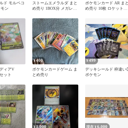
ルド モルペコ
ストームエメラルダ まと
ポケモンカード AR ま
ケモン
め売り 1BOX分 メガレッ
め売り 10枚 ロケット団
クウザ 汎用サポート等
のミミッキュ
400
499
¥
¥
ディアV
ポケモンカードゲーム ま
デッキシールド 枠違い
枚セット
とめ売り
ポケモン
1,000
6,000
¥
現在 ¥