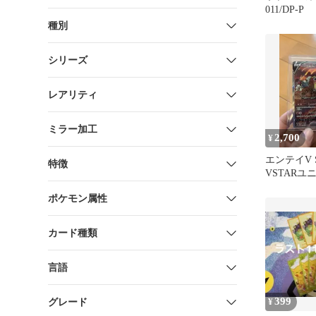
011/DP-P
種別
シリーズ
レアリティ
ミラー加工
2,700
¥
エンテイV S
特徴
VSTARユ
213/172
ポケモン属性
カード種類
言語
399
グレード
¥