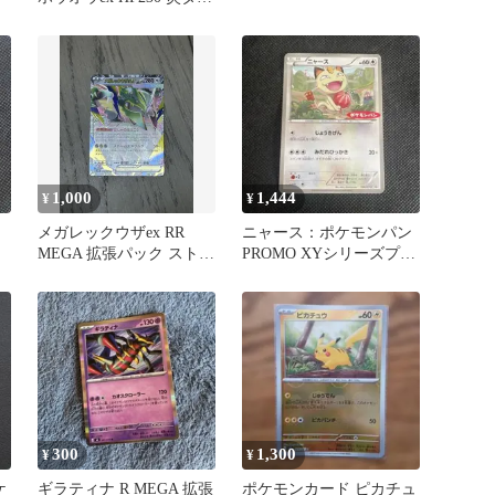
プ シャイニングフェザー
1,000
1,444
¥
¥
メガレックウザex RR
ニャース：ポケモンパン
MEGA 拡張パック ストー
PROMO XYシリーズプロ
ョ
ムエメラルダ キラ 05…
モーションカード
PROM…
300
1,300
¥
¥
ケ
ギラティナ R MEGA 拡張
ポケモンカード ピカチュ