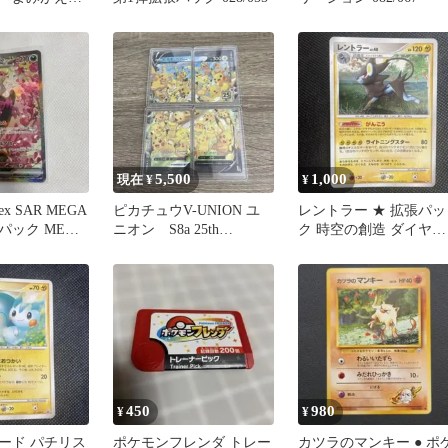
 004/0…
5,500
1,000
現在 ¥
¥
 SAR MEGA
ピカチュウV-UNION ユ
レントラー ★ 拡張パッ
パック MEGA
ニオン S8a 25th
ク 時空の創造 ダイヤモ
 キラ…
ANNIVERSARY
ンド＆パールコレクシ
ン DP…
450
980
¥
¥
ード パチリス
ポケモンフレンダ トレー
カツラのマンキー ● ポ