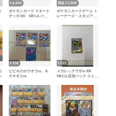
4,444
5,000
¥
現在 ¥
枚
ポケモンカード スタート
ポケモンカードゲーム ト
デッキ100 MEGA バト
レーナーズ・スタジアム
ルコレクション
等 まとめ売り SR
350
555
¥
¥
お
ビビキのホウオウex、キ
メガレックウザex RR
ン
チキギスex
MEGA 拡張パック ストー
ムエメラルダ キラ 05…