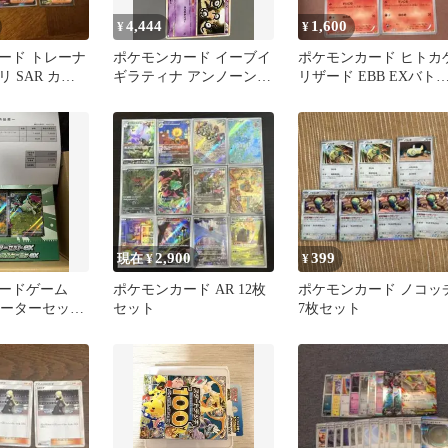
4,444
1,600
¥
¥
ード トレーナ
ポケモンカード イーブイ
ポケモンカード ヒトカ
 SAR カス
ギラティナ アンノーン 3
リザード EBB EXバト
ヒガナの信頼
枚セット
ブースト
2,900
399
現在 ¥
¥
ードゲーム
ポケモンカード AR 12枚
ポケモンカード ノコッ
ターターセット
セット
7枚セット
オハ＆マスカーニ