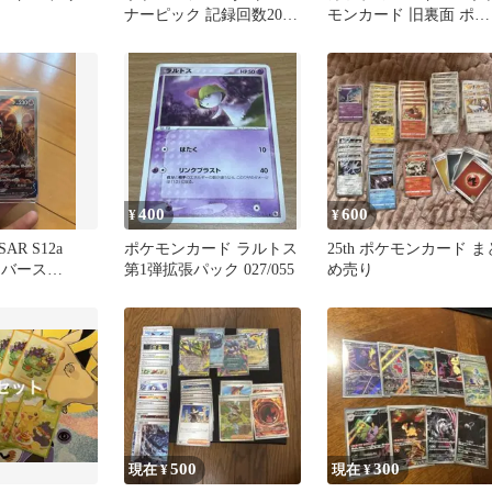
ナーピック 記録回数200
モンカード 旧裏面 ポケ
回
カ 旧裏
400
600
¥
¥
AR S12a
ポケモンカード ラルトス
25th ポケモンカード ま
ニバース
第1弾拡張パック 027/055
め売り
500
300
現在 ¥
現在 ¥