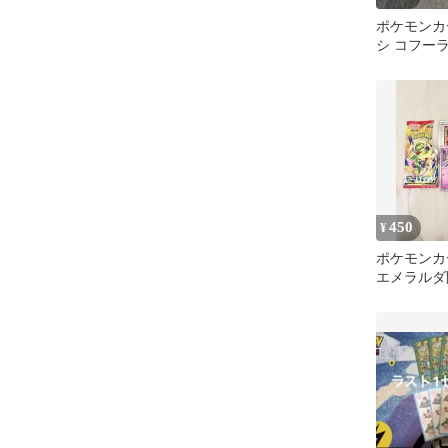
ポケモンカ
シ コフー
まとめ売り
450
¥
ポケモンカ
エメラルダ
ク