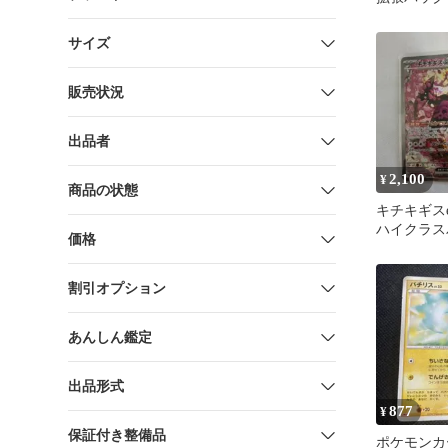
伝説」 ミラー
サイズ
販売状況
出品者
2,100
¥
商品の状態
キチキギスex
ハイクラス
価格
ドリームex
割引オプション
あんしん鑑定
出品形式
877
¥
保証付き整備品
ポケモンカ