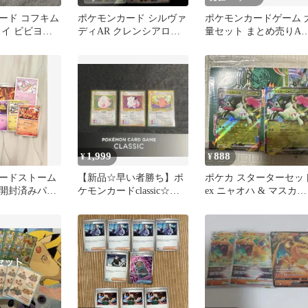
ード コフキム
ポケモンカード シルヴァ
ポケモンカードゲーム 
ライ ビビヨン
ディAR クレンシアロマ
量セット まとめ売りAR
AR エネルギーR 3枚セッ
RR
ト
1,999
888
¥
¥
ードストーム
【新品☆早い者勝ち】ポ
ポケカ スターターセッ
開封済みパッ
ケモンカードclassic☆ラ
ex ニャオハ & マスカー
ッキー・ピッピ・ピクシ
ニャex ニャオハAR な
ー