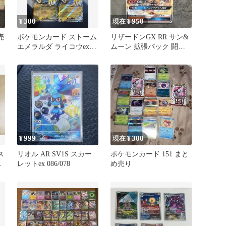
300
950
¥
現在 ¥
売
ポケモンカード ストーム
リザードンGX RR サン&
エメラルダ ライコウex 4
ムーン 拡張パック 闘う
枚
虹を見たか キラ 011/…
999
300
¥
現在 ¥
ス
リオル AR SV1S スカー
ポケモンカード 151 まと
イ
レットex 086/078
め売り
ー