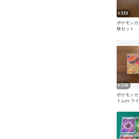
333
¥
ポケモンカー
枚セット
550
¥
ポケモンカ
トムex ライ
ット