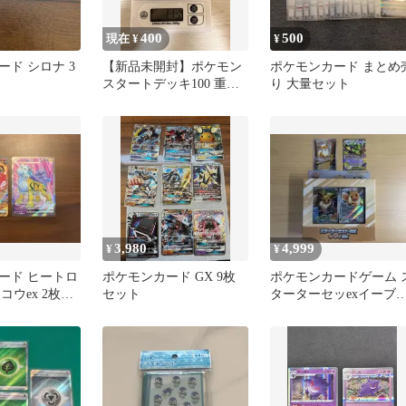
400
500
現在 ¥
¥
ド シロナ 3
【新品未開封】ポケモン
ポケモンカード まとめ
スタートデッキ100 重量
り 大量セット
113g 即日発送
3,980
4,999
¥
¥
ード ヒートロ
ポケモンカード GX 9枚
ポケモンカードゲーム 
コウex 2枚セ
セット
ターターセッexイーブ
ex メカレックーザ ガ
ディ