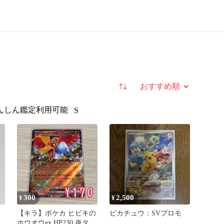
並び替え
んしん鑑定利用可能
S
300
2,500
¥
¥
【キラ】ポケカ ヒビキの
ピカチュウ：SVプロモ
ホウオウex HP230 炎タイ