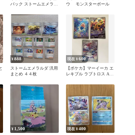
パック ストームエメラル
ウ モンスターボール
ダ キラ 031/076
888
600
¥
現在 ¥
と
ストームエメラルダ 汎用
【ポケカ】マーイーカ エ
まとめ ４４枚
レキブル ラブトロス AR
3枚セット
1,500
400
¥
現在 ¥