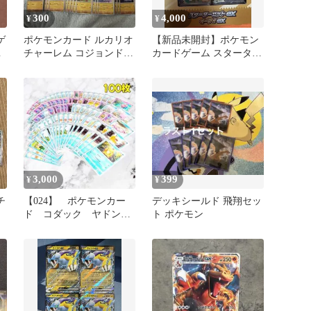
300
4,000
¥
¥
ゲ
ポケモンカード ルカリオ
【新品未開封】ポケモン
ル
チャーレム コジョンド
カードゲーム スターター
エビワラー まとめ売り
セットex イーブイex
3,000
399
¥
¥
チ
【024】 ポケモンカー
デッキシールド 飛翔セッ
ド コダック ヤドン
ト ポケモン
100枚セット 匿名配送