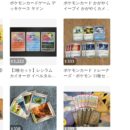
と
ポケモンカードゲーム デ
ポケモンカード かがやく
ッキケース ヤドン
イーブイ かがやくカメッ
クス 2枚セット
1,222
333
¥
¥
③
【3枚セット】レシラム
ポケモンカード トレーナ
カイオーガ イベルタル
ーズ・ポケモン 11枚セッ
アメイジングレア
ト
550
399
¥
¥