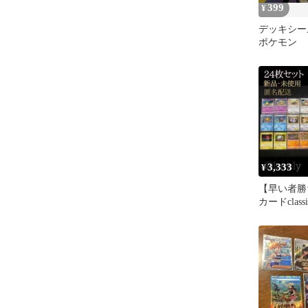
399
¥
デッキシー
ポケモン
3,333
¥
【早い者勝
カードclas
とめ24枚
用】