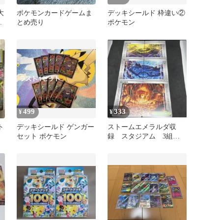
大
ポケモンカードゲームま
デッキシールド 枠違い②
とめ売り
ポケモン
499
333
¥
¥
ト
デッキシールド ゲンガー
ストームエメラルダ収
セット ポケモン
録 スタジアム 3組セ
し
ット