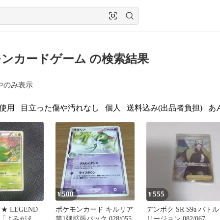
ンカードゲーム の検索結果
中のみ表示
使用
目立った傷や汚れなし
個人
送料込み(出品者負担)
あ
500
555
¥
¥
★ LEGEND
ポケモンカード キルリア
デンボク SR S9a バトル
「よみがえる
第1弾拡張パック 028/055
リージョン 082/067