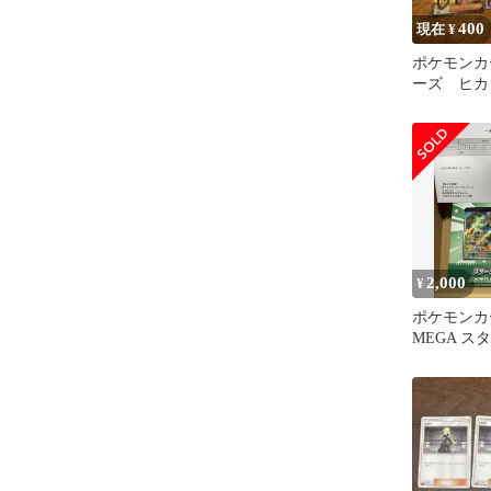
400
現在 ¥
ポケモンカ
ーズ ヒカリ
ミの元気 
2,000
¥
ポケモンカ
MEGA ス
ex ニャ
ャex