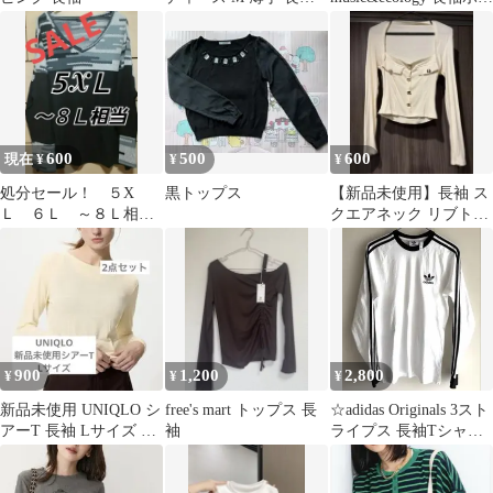
Tシャツ 無地 カットソ
ダートップス
ー
600
500
600
現在 ¥
¥
¥
処分セール！ ５X
黒トップス
【新品未使用】長袖 ス
Ｌ ６Ｌ ～８Ｌ相
クエアネック リブトッ
当 長袖カットソープ
プス ホワイト❤︎
ルオーバー モザイク
柄
900
1,200
2,800
¥
¥
¥
新品未使用 UNIQLO シ
free's mart トップス 長
☆adidas Originals 3スト
アーT 長袖 Lサイズ 2
袖
ライプス 長袖Tシャツ
点セット
（ロンT）