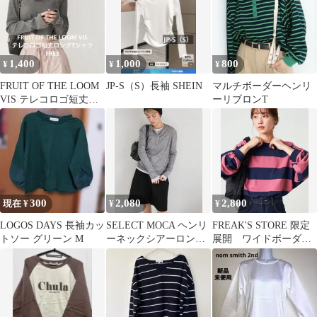
1,400
1,000
800
¥
¥
¥
FRUIT OF THE LOOM
JP-S（S）長袖 SHEIN
マルチボーダーヘンリ
VIS テレコロゴ短丈ロ
ーリブロンT
ングTシャツFREE
300
2,080
2,800
現在 ¥
¥
¥
LOGOS DAYS 長袖カッ
SELECT MOCA ヘンリ
FREAK'S STORE 限定
トソー グリーン M
ーネックシアーロンT
展開 ワイドボーダー
セレクトモカ 長袖 グレ
ロングスリーブ Tシャ
ー
ツ