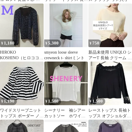
100%
ブラック FREEサイズ
1,180
5,300
750
¥
¥
¥
HIROKO
smyeon loose sleeve
新品未使用 UNIQLO シ
KOSHINO（ヒロココシ
crewneck t- shirtミント
アーT 長袖 クリーム L
ノ）シアーカットソー
サイズ
M
1,190
1,500
1,500
¥
¥
¥
ワイドスリーブニット
シーナリー 袖シアー
レーストップス 長袖ト
トップス ボーダー ノー
カットソー ホワイ
ップス オフショルダー
ムコア フレンチカジュ
ト 長袖 Tシャツ
肩出し ブラック 黒 地
アル F
ロンT とろみ素材 白
雷