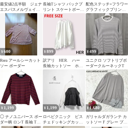
最安値2点半額 ジェナ
長袖Tシャツ バックプ
配色ステッチ×フラワー
エスパスメルヴェイ
リント スケートボード
グラフィックプリント
ユ タンクレイヤード
ゴースト
ラグラン 長袖Tシャツ
ロングT 白 完売品
600
899
499
¥
¥
¥
Rsea アールシーカット
訳アリ HER. ハー
ユニクロ ソフトリブボ
ソー ボーダー
長袖カットソー ホワ
ーダークルーネックT
イト 日本製 フリー
サイズ
1,199
1,199
1,680
¥
¥
¥
◯ ナノユニバース ボー
ロペピクニック ビス
ガリャルダガランテ カ
ダー柄 ロンT 長袖 Tシ
チェドッキングカット
ットソー F グレー プル
ャツ 赤 綿 F
プルオーバー レイヤ
オーバー プリーツデザ