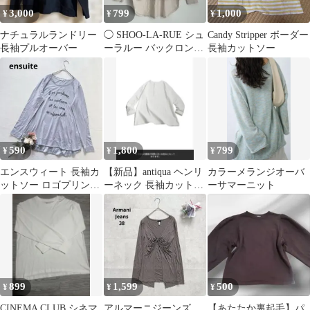
3,000
799
1,000
¥
¥
¥
ナチュラルランドリー
◯ SHOO-LA-RUE シュ
Candy Stripper ボーダー
長袖プルオーバー
ーラルー バックロング
長袖カットソー
カットソー ベージュ L
590
1,800
799
¥
¥
¥
エンスウィート 長袖カ
【新品】antiqua ヘンリ
カラーメランジオーバ
ットソー ロゴプリント
ーネック 長袖カットソ
ーサマーニット
Uネック ゆったり 体型
ー ホワイト
カバー L
899
1,599
500
¥
¥
¥
CINEMA CLUB シネマ
アルマーニジーンズ
【あたたか裏起毛】パ