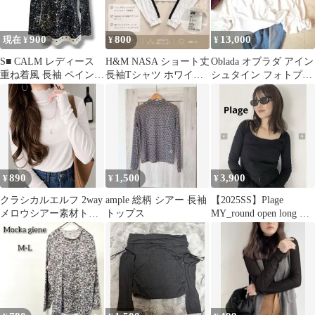
900
800
13,000
現在 ¥
¥
¥
S■ CALM レディース
H&M NASA ショート丈
Oblada オブラダ アイン
重ね着風 長袖 ペイント
長袖Tシャツ ホワイト
シュタイン フォトプリ
カットソー スタッズ
L
ント ロゴ刺繡 F ホワイ
ト
890
1,500
3,900
¥
¥
¥
クラシカルエルフ 2way
ample 総柄 シアー 長袖
【2025SS】Plage
メロウシアー素材トッ
トップス
MY_round open long T
プス ホワイト M
シャツ