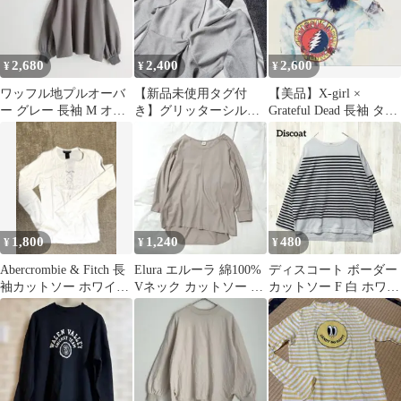
2,680
2,400
2,600
¥
¥
¥
ワッフル地プルオーバ
【新品未使用タグ付
【美品】X-girl ×
ー グレー 長袖 M オー
き】グリッターシルバ
Grateful Dead 長袖 タイ
バーサイズ ぽわん袖
ーシアートップス ミ
ダイ柄
ームセレクト
1,800
1,240
480
¥
¥
¥
Abercrombie & Fitch 長
Elura エルーラ 綿100%
ディスコート ボーダー
袖カットソー ホワイト
Vネック カットソー ピ
カットソー F 白 ホワイ
M
ンク L ゆったり
ト黒 オーバーサイズ ゆ
ったり