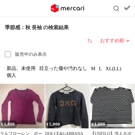
季節感：秋 長袖 の検索結果
並び替え
販売中のみ表示
新品、未使用
目立った傷や汚れなし
M
L
XL(LL)
個人
1,800
5,000
1,000
¥
¥
¥
ラルフローレン ボー
DOLCE&GABBANA
【UNFILO】洗えるボ