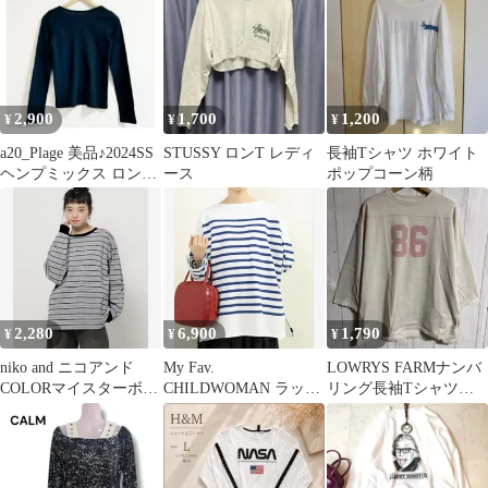
ジュ 2XL
2,900
1,700
1,200
¥
¥
¥
a20_Plage 美品♪2024SS
STUSSY ロンT レディ
長袖Tシャツ ホワイト
ヘンプミックス ロング
ース
ポップコーン柄
Tシャツ
2,280
6,900
1,790
¥
¥
¥
niko and ニコアンド
My Fav.
LOWRYS FARMナンバ
COLORマイスターボー
CHILDWOMAN ラッセ
リング長袖Tシャツフ
ダーロンT グレー M
ルパネルボーダー BIG
ットボールカットソー
プルオーバー
ロンTビッグ