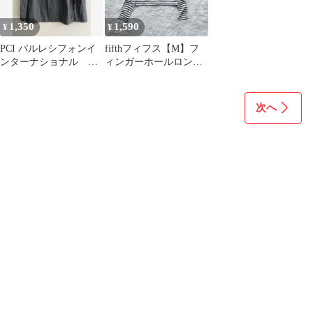
1,350
1,590
¥
¥
PCI パルレシフォンイ
fifthフィフス【M】フ
ンターナショナル 長
ィンガーホールロンT
袖カットソー リボン付
ボーダー柄カットソー
き グレー
レイヤード
次へ