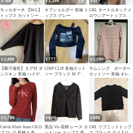
780
1,500
499
¥
¥
¥
モッカギーネ 【M-L】
オフショルダー 長袖 ト
GRL タートルネックメ
トップス カットソー エ
ップス グレー
ロウシアートップス
レガント 花柄 総柄 キ
[dk867] ブラック
レイめ
2,880
777
1,500
¥
¥
¥
【吸汗速乾】タグ付 ダ
CHIP CLIP 長袖カット
サムシング ボーダー
ンスキン 長袖 ハイゲー
ソー ブラック M アベ
カットソー 長袖 オレン
ジ ロングスリーブ Tシ
イル
ジ×ホワイト
ャツ M 黒 抗菌防臭 ス
トレッチ フィットネス
1,780
600
888
¥
¥
¥
Calvin Klein Jeans CKロ
美品 Vis 花柄 レース カ
GRL リブニットトップ
ゴ ロンT 長袖 S 赤 綿
ットソー トップス 長袖
ス ブラック ラメ入り