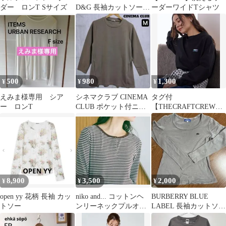
ダー ロンT Sサイズ
D&G 長袖カットソー
ーダーワイドTシャツ
ブラック
500
980
1,300
¥
¥
¥
えみま様専用 シア
シネマクラブ CINEMA
タグ付
ー ロンT
CLUB ポケット付ニッ
【THECRAFTCREWPR
トチュニック ベージュ
ODUCTS】オーバーサ
M
イズロングスリーブ黒
8,900
3,500
2,000
¥
¥
¥
open yy 花柄 長袖 カッ
niko and... コットンヘ
BURBERRY BLUE
トソー
ンリーネックプルオー
LABEL 長袖カットソー
バー
グレー サイズ38