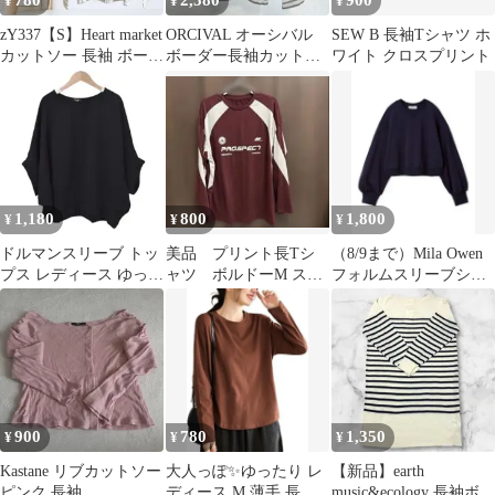
780
2,580
900
¥
¥
¥
zY337【S】Heart market
ORCIVAL オーシバル
SEW B 長袖Tシャツ ホ
カットソー 長袖 ボーダ
ボーダー長袖カットソ
ワイト クロスプリント
ー柄 Uネック
ー
1,180
800
1,800
¥
¥
¥
ドルマンスリーブ トッ
美品 プリント長Tシ
（8/9まで）Mila Owen
プス レディース ゆった
ャツ ボルドーM スポ
フォルムスリーブショ
り 体型カバー 半袖 カ
ーティ カジュアル
ートトレーナー
ットソー
薄手
900
780
1,350
¥
¥
¥
Kastane リブカットソー
大人っぽ✨ゆったり レ
【新品】earth
ピンク 長袖
ディース M 薄手 長袖
music&ecology 長袖ボー