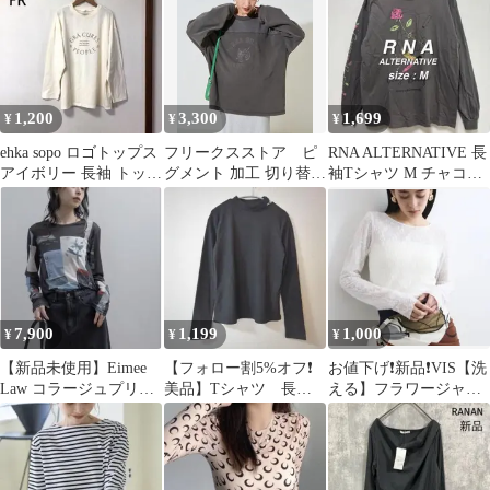
1,200
3,300
1,699
¥
¥
¥
ehka sopo ロゴトップス
フリークスストア ピ
RNA ALTERNATIVE 長
アイボリー 長袖 トップ
グメント 加工 切り替え
袖Tシャツ M チャコー
ス Fサイズ L相当
プリント プルオーバー
ルグレー プリント
7,900
1,199
1,000
¥
¥
¥
【新品未使用】Eimee
【フォロー割5%オフ❗️
お値下げ❗️新品❗️VIS【洗
Law コラージュプリン
美品】Tシャツ 長
える】フラワージャガ
ト シアートップス
袖 リブ アシメ プ
ードロングTシャツ
BLACK
チハイネック 黒