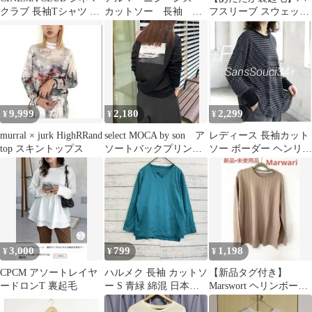
クラブ 長袖Tシャツ ロ
カットソー 長袖 薄
フスリーブ スウェット
ンT 白 M 無地
手 ロゴラインストー
ダークブラウン こげ茶
ン モカ色 【38】
M
9,999
2,180
2,299
¥
¥
¥
murral × jurk HighRRand
select MOCA by son ア
レディース 長袖カット
top スキントップス
ソートバックプリント
ソー ボーダー ヘンリー
ロングTシャツ 黒
ネック フリーサイ
ズ ブラック
3,000
799
1,198
¥
¥
¥
CPCM アソートレイヤ
ハルメク 長袖 カットソ
【新品タグ付き】
ードロンT 裏起毛
ー S 青緑 綿混 日本製
Marswort ヘリンボーン
春秋 レディース 長袖
柄 リブカットソーベー