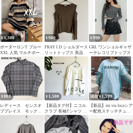
ード風 ペプラム M
イン 長袖
1,380
900
999
¥
¥
¥
ボーダーロンT ブルー
FRAY I.D ショルダース
GRL ワンショルギャザ
XXL 人気 マルチボーダ
リットトップス 美品
ーテレコリブトップス
ー くすみカラー 大きめ
サイズ
800
1,500
1,599
¥
¥
現在 ¥
レディース センスオ
【新品タグ付】ニコル
【新品】mi via locaシア
ブプレイス モックネ
クラブ 長袖Tシャツ M
ー配色ステッチチュー
ック 長袖 カットソ
白 綿100% 日本製 ロン
ルトップス ブルーグリ
ー プルオーバー
T3
ーン