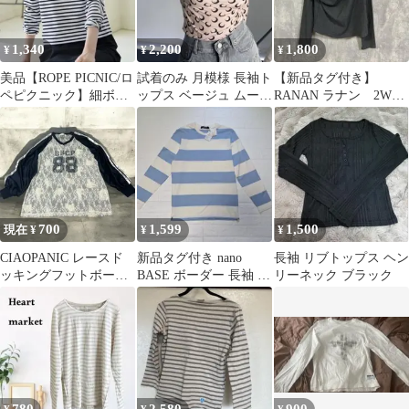
1,340
2,200
1,800
¥
¥
¥
美品【ROPE PICNIC/ロ
試着のみ 月模様 長袖ト
【新品タグ付き】
ペピクニック】細ボー
ップス ベージュ ムーン
RANAN ラナン 2WAY
ダー天竺トップス
プリント ムーンプリン
ドレープオフショル
トトップス
リブロンT LL
700
1,599
1,500
現在 ¥
¥
¥
CIAOPANIC レースド
新品タグ付き nano
長袖 リブトップス ヘン
ッキングフットボール
BASE ボーダー 長袖 M
リーネック ブラック
Tee ネイビー
ブルー ホワイト