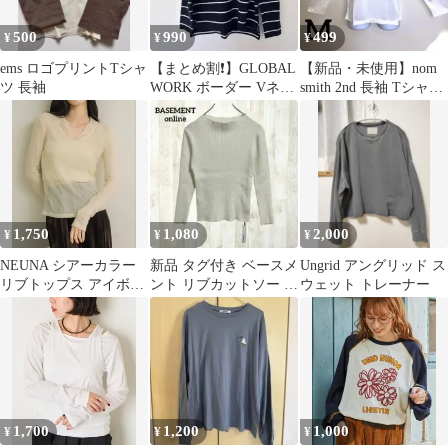
500
990
499
¥
¥
¥
ems ロゴプリントTシャ
【まとめ割❗️】GLOBAL
【新品・未使用】nom
ツ 長袖
WORK ボーダー Vネッ
smith 2nd 長袖 Tシャツ
ク
ホワイト 光沢 綿混
1,750
1,080
2,000
¥
¥
¥
NEUNA シアーカラー
新品 タグ付き ベースメ
Ungrid アングリッド ス
リブトップス アイボリ
ント リブカットソー F
ウェット トレーナー
ー
ホワイト 白 モックネッ
ク
1,700
1,200
1,000
¥
¥
¥