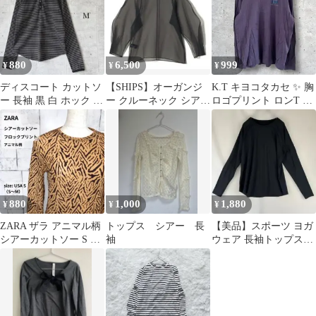
880
6,500
999
¥
¥
¥
ディスコート カットソ
【SHIPS】オーガンジ
K.T キヨコタカセ ✨ 胸
ー 長袖 黒 白 ホック ボ
ー クルーネック シアー
ロゴプリント ロンT カ
ーダー M
ブラウス 新品未使用
ットソー パープル コッ
トン
880
1,000
1,880
¥
¥
¥
ZARA ザラ アニマル柄
トップス シアー 長
【美品】スポーツ ヨガ
シアーカットソー S ブ
袖
ウェア 長袖トップス
ラウン フロックプリン
XXL 黒 ストレッチ ラ
ト
ンニング