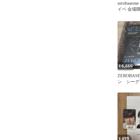
zerobase
イベ 会場
ヌク
6,666
¥
ZEROBAS
ン シーグリ
未開封 特
499
¥