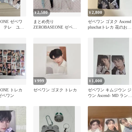
2,580
2,800
¥
¥
EONE ゼベワ
まとめ売り
ゼベワン ゴヌク Ascend
 テレ ユジ
ZEROBASEONE ゼベワ
pluschatトレカ 花のお坊
トレカまとめ
ン ZB1 アクスタ
ちゃん 特典
999
1,000
¥
¥
EONE トレカ
ゼベワン ゴヌク トレカ
ゼベワン キムジウン ジ
 ゼベワン
ウン Ascend- MD ラント
レ