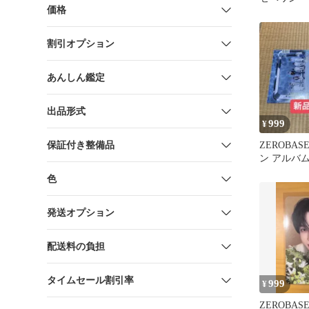
価格
典 ジウン
割引オプション
あんしん鑑定
出品形式
999
¥
保証付き整備品
ZEROBAS
ン アルバム
色
発送オプション
配送料の負担
タイムセール割引率
999
¥
ZEROBAS