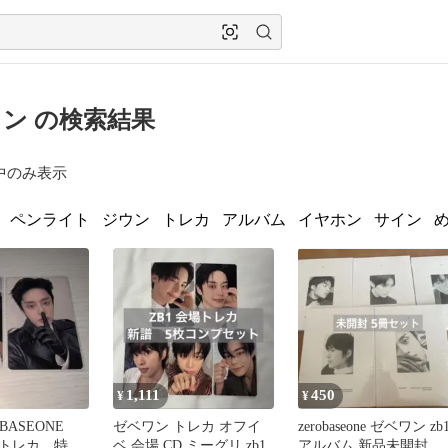
ン の検索結果
中のみ表示
ペンライト
ジウン
トレカ
アルバム
イヤホン
サイン
1,111
450
¥
¥
OBASEONE
ゼベワン トレカ オフイ
zerobaseone ゼベワン zb
トレカ 特
ベ 会場 CD ミーグリ zb1
アルバム 新品未開封