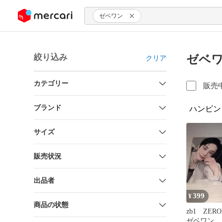
ンツにスキップ
ゼベワン
絞り込み
ゼベワ
クリア
カテゴリー
販売
ブランド
ハンビン
サイズ
販売状況
出品者
399
¥
商品の状態
zb1 ZER
ゼベワン 