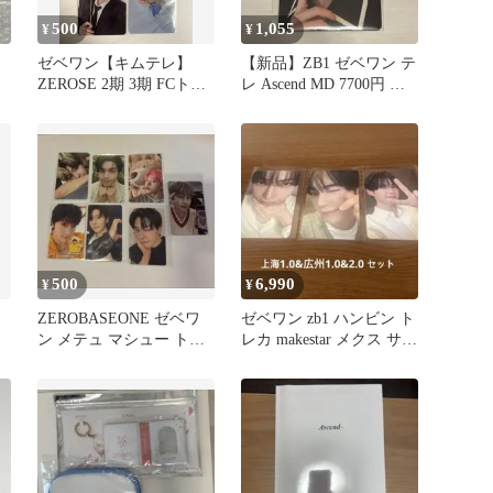
500
1,055
¥
¥
ゼベワン【キムテレ】
【新品】ZB1 ゼベワン テ
ZEROSE 2期 3期 FCトレ
レ Ascend MD 7700円 ト
カ コンプ
レカ
500
6,990
¥
¥
ZEROBASEONE ゼベワ
ゼベワン zb1 ハンビン ト
ン メテュ マシュー トレ
レカ makestar メクス サイ
カ まとめ売り セット
ン会 上海広州