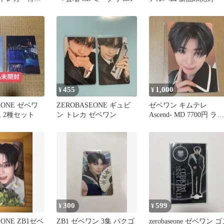
455
1,000
¥
¥
EONE ゼベワ
ZEROBASEONE ギュビ
ゼベワン キムテレ
 2種セット
ン トレカ ゼベワン
Ascend- MD 7700円 ラン
ダム トレカ ZB1
300
599
¥
¥
EONE ZB1ゼベ
ZB1 ゼベワン 3集 パクゴ
zerobaseone ゼベワン 