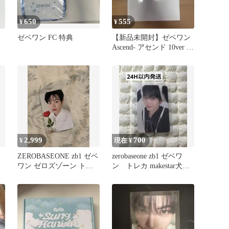
650
555
¥
¥
ゼベワン FC 特典
【新品未開封】ゼベワン
Ascend- アセンド 10ver ア
ルバム
2,999
700
¥
現在 ¥
ZEROBASEONE zb1 ゼベ
zerobaseone zb1 ゼベワ
ワン ゼロズゾーン トレ
ン トレカ makestar犬
カ 3日目ジャンハオ
耳 ハンビン