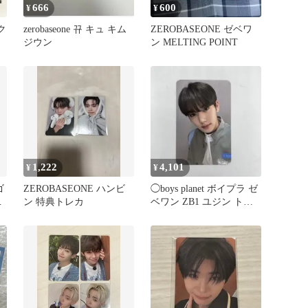
666
600
¥
¥
ク
zerobaseone 뀨 キュ キム
ZEROBASEONE ゼベワ
ジウン
ン MELTING POINT
1,222
4,101
¥
¥
ゴ
ZEROBASEONE ハンビ
◯boys planet ボイプラ ゼ
ロ
ン 特典トレカ
ベワン ZB1 ユジン トレ
カ