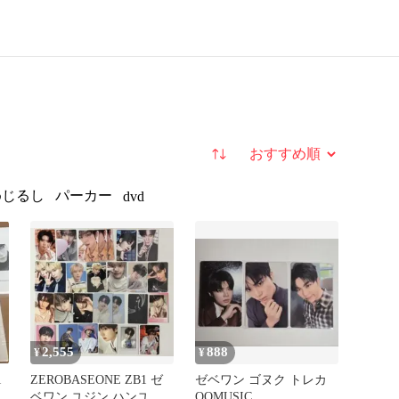
並び替え
めじるし
パーカー
dvd
2,555
888
¥
¥
1
ZEROBASEONE ZB1 ゼ
ゼベワン ゴヌク トレカ
ベワン ユジン ハンユジ
QQMUSIC