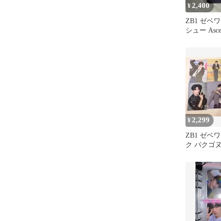
2,400
¥
ZB1 ゼベ
シュー Asc
特典 トレ
2,299
¥
ZB1 ゼベワ
ク パクゴヌ
レカ ポス