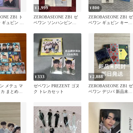
1,999
800
¥
¥
ONE ZB1 ト
ZEROBASEONE ZB1 ゼ
ZEROBASEONE ZB1 ゼ
 ギュビン ゼ
ベワン ソンハンビン
ベワン ギュビン キーリ
SWAROVSKI
ング ポストカード
333
2,888
¥
¥
ワン メテュ マ
ゼベワン PREZENT ゴヌ
ZEROBASEONE ZB1 ゼ
レカ まとめ売
ク トレカセット
ベワン デジパ 新品未開
り可
封 3セット