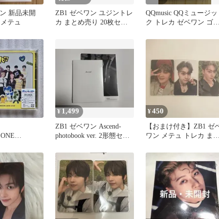
ワン 新品未開
ZB1 ゼベワン ユジントレ
QQmusic QQミュージッ
d メテュ
カ まとめ売り 20枚セッ
ク トレカ ゼベワン ゴ
ト AND2BLE
ク 星3
1,499
450
¥
¥
ZB1 ゼベワン Ascend-
【おまけ付き】ZB1 ゼ
EONE
photobook ver. 2形態セッ
ワン メテュ トレカ ま
 CD アニメ盤
ト
め売り