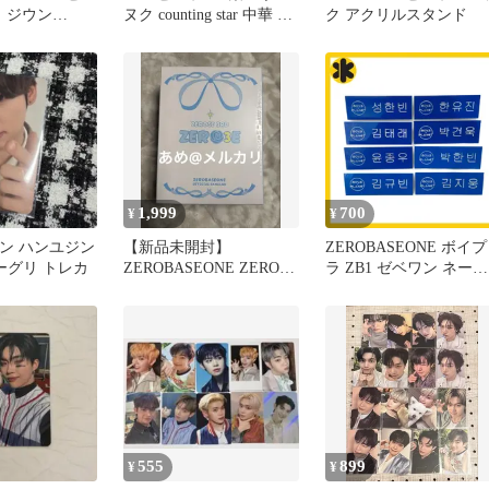
 ジウン
ヌク counting star 中華 ト
ク アクリルスタンド
レカ
1,999
700
¥
¥
ワン ハンユジン
【新品未開封】
ZEROBASEONE ボイプ
r シーグリ トレカ
ZEROBASEONE ZEROSE
ラ ZB1 ゼベワン ネーム
3期 特典 本国FC
プレート 名札
555
899
¥
¥