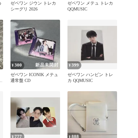
め
ゼベワン ジウン トレカ
ゼベワン メテュ トレカ
シーグリ 2026
QQMUSIC
300
399
¥
¥
ゼベワン ICONIK メテュ
ゼベワン ハンビン トレ
ス
通常盤 CD
カ QQMUSIC
777
888
¥
¥