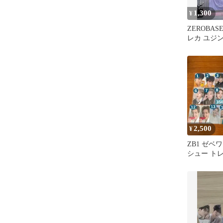
1,300
¥
ZEROBASE
レカ ユジン
ベワン
2,500
¥
ZB1 ゼベ
シュー ト
り バラ売