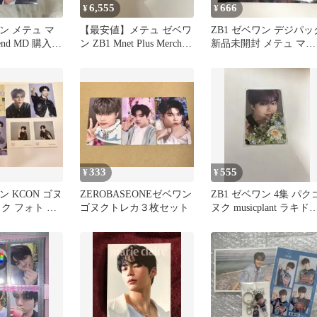
6,555
666
¥
¥
ワン メテュ マ
【最安値】メテュ ゼベワ
ZB1 ゼベワン デジパッ
end MD 購入
ン ZB1 Mnet Plus Merch
新品未開封 メテュ マシ
カ
Ascend
ュー
333
555
¥
¥
ン KCON ゴヌ
ZEROBASEONEゼベワン
ZB1 ゼベワン 4集 パク
ク フォト ト
ゴヌクトレカ３枚セット
ヌク musicplant ラキド
トカード
トレカ