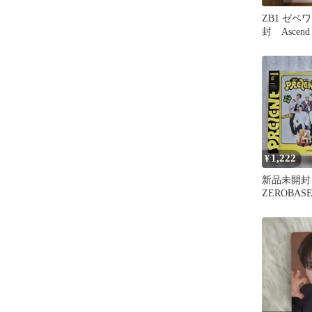
ZB1 ゼベ
封 Ascen
1,222
¥
新品未開封
ZEROBAS
PREZENT
ゼベワン