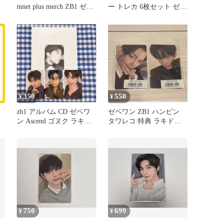
mnet plus merch ZB1 ゼベ
ー トレカ 6枚セット ゼベ
ワン
ワン
350
550
¥
¥
zb1 アルバム CD ゼベワ
ゼベワン ZB1 ハンビン
ン Ascend ゴヌク ラキド
タワレコ 特典 ラキドロ
ロ ③
トレカ
750
699
¥
¥