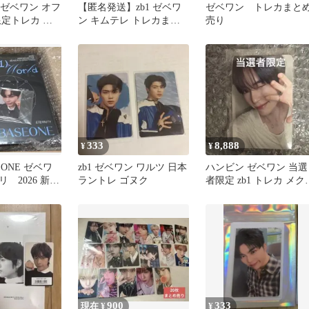
one ゼベワン オフ
【匿名発送】zb1 ゼベワ
ゼベワン トレカまと
限定トレカ ゴ
ン キムテレ トレカまと
売り
め売りzerobaseone
333
8,888
¥
¥
EONE ゼベワ
zb1 ゼベワン ワルツ 日本
ハンビン ゼベワン 当選
 2026 新品
ラントレ ゴヌク
者限定 zb1 トレカ メク
典トレカ付
上海 サイン会
900
333
現在 ¥
¥