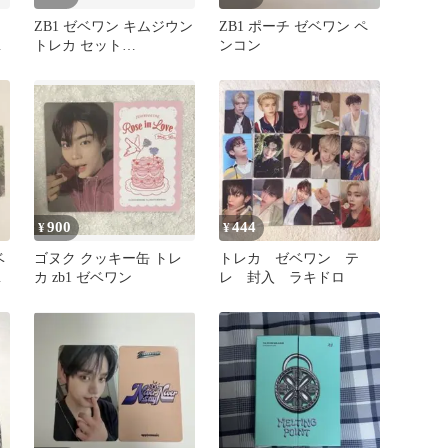
ZB1 ゼベワン キムジウン
ZB1 ポーチ ゼベワン ペ
ヌ
トレカ セット
ンコン
MEDIPEEL popup 香水
900
444
¥
¥
ベ
ゴヌク クッキー缶 トレ
トレカ ゼベワン テ
と
カ zb1 ゼベワン
レ 封入 ラキドロ