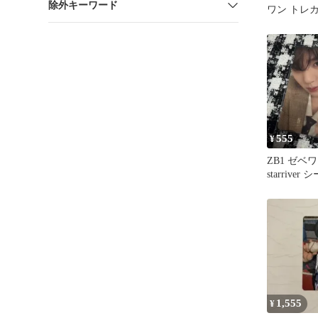
除外キーワード
ワン トレカ
reflow 封入
555
¥
ZB1 ゼベ
starrive
1,555
¥