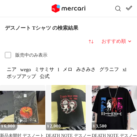
デスノート Tシャツ の検索結果
並び替え
販売中のみ表示
ニア
ミサミサ
メロ
みさみさ
グラニフ
wego
l
xl
ポップアップ
公式
6,000
2,000
3,500
¥
¥
¥
新品未開封 デスノート
DEATH NOTE デスノー
DEATH NOTE デスノー