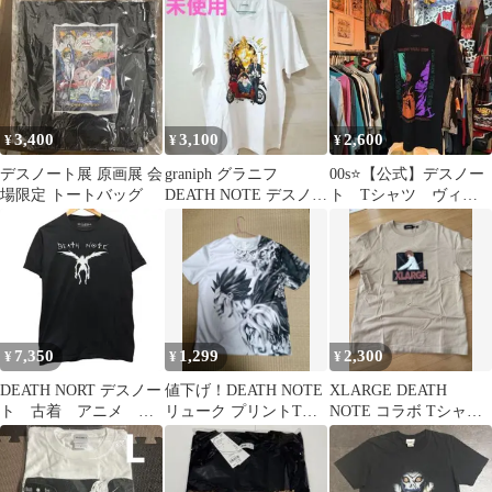
3,400
3,100
2,600
¥
¥
¥
デスノート展 原画展 会
graniph グラニフ
00s⭐️【公式】デスノー
場限定 トートバッグ
DEATH NOTE デスノー
ト Tシャツ ヴィン
ト Tシャツ Lサイズ
テージ アメカジ ア
ニメ
7,350
1,299
2,300
¥
¥
¥
DEATH NORT デスノー
値下げ！DEATH NOTE
XLARGE DEATH
ト 古着 アニメ 漫
リューク プリントTシ
NOTE コラボ Tシャツ
画 tシャツ
ャツ Lサイズ
Mサイズ