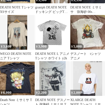
2,500
3,500
9,590
¥
¥
¥
DEATH NOTE Tシャツ
graniph DEATH NOTE
DEATH NOTE ミサミ
XSサイズ
ドッキング ビッグTシ
サ 弥海砂 00s
ャツ M
VINTAGE Tee
3,600
3,900
5,000
¥
¥
¥
WEGO DEATH NOTE
DEATH NOTE L アニメ
デスノート tシャツ
ニア Tシャツ
Tシャツ ホワイト y2k
アニメ
6,000
2,200
2,000
¥
¥
¥
Death Note ミサミサ T
DEATH NOTE デスノー
XLARGE DEATH
シャツ
ト 弥海砂 ミサミサ Tシ
NOTE Tシャツ Lサイ