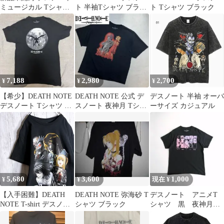
ミュージカル Tシャツ
ト 半袖Tシャツ ブラッ
ト Tシャツ ブラック
Lサイズ
ク S
7,188
2,980
2,700
¥
¥
¥
【希少】DEATH NOTE
DEATH NOTE 公式 デ
デスノート 半袖 オーバ
デスノート Tシャツ リ
スノート 夜神月 Tシャ
ーサイズ カジュアル
ューク 月 夜神月 M 黒
ツ 黒 メンズ アニメ
5,680
3,600
1,000
¥
¥
現在 ¥
【入手困難】DEATH
DEATH NOTE 弥海砂 T
デスノート アニメT
NOTE T-shirt デスノー
シャツ ブラック
シャツ 黒 夜神月 
ト リューク 弥海砂 夜
レム リューク 弥海
神月 L キャラクター ア
砂.