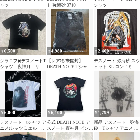
ャツ
ト 弥海砂 3710
シャツ
6,500
4,980
2,400
¥
¥
¥
グラニフ✖️デスノートT
【レア物/未開封】
デスノート 弥海砂 スウ
シャツ 夜神月 リュ
DEATH NOTE Tシャツ
ェット XL ロンT ミサ
ーク
ジャンプショップ 日本
ミサ アニメTシャツ
製
6,000
6,100
1,799
¥
¥
¥
デスノート tシャツ ア
公式 DEATH NOTE デ
新品 デスノート 弥海
ニメtシャツ L エル
スノート 夜神月 ビンテ
砂 Tシャツ アニメ 少
00s archive
ージ Tシャツ 映画T ア
女 グランジ ゴシック