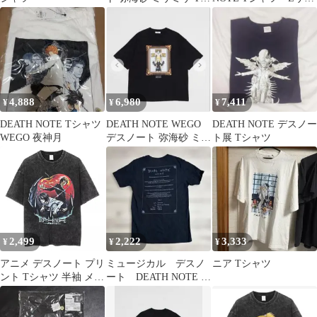
ャツ アニメ 漫画
ズ
4,888
6,980
7,411
¥
¥
¥
DEATH NOTE Tシャツ
DEATH NOTE WEGO
DEATH NOTE デスノー
WEGO 夜神月
デスノート 弥海砂 ミサ
ト展 Tシャツ
ミサ レム Tシャツ
2,499
2,222
3,333
¥
¥
¥
アニメ デスノート プリ
ミュージカル デスノ
ニア Tシャツ
ント Tシャツ 半袖 メン
ート DEATH NOTE ル
ズ ウォッシュ加工 スト
ール Tシャツ Mサイ
リート カジュアル オシ
ズ