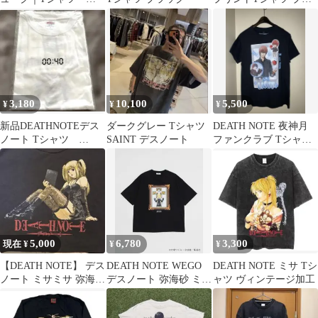
XXL グラニフ
ック
3,180
10,100
5,500
¥
¥
¥
新品DEATHNOTEデス
ダークグレー Tシャツ
DEATH NOTE 夜神月
ノート Tシャツ
SAINT デスノート
ファンクラブ Tシャツ
United Athle
L 黒 アニメ LIGHT
5,000
6,780
3,300
現在 ¥
¥
¥
【DEATH NOTE】 デス
DEATH NOTE WEGO
DEATH NOTE ミサ Tシ
ノート ミサミサ 弥海砂
デスノート 弥海砂 ミサ
ャツ ヴィンテージ加工
アニメT レディース
ミサ レム Tシャツ