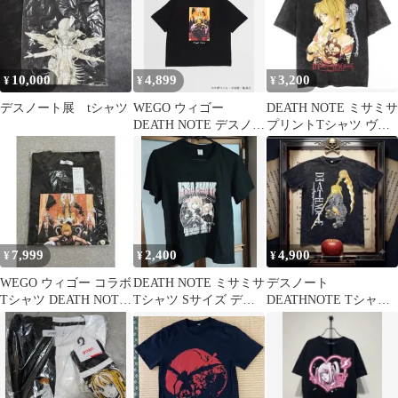
ャレ ブラック4
10,000
4,899
3,200
¥
¥
¥
デスノート展 tシャツ
WEGO ウィゴー
DEATH NOTE ミサミサ
DEATH NOTE デスノー
プリントTシャツ ヴィ
ト コラボTシャツ メロ
ンテージ加工
7,999
2,400
4,900
¥
¥
¥
WEGO ウィゴー コラボ
DEATH NOTE ミサミサ
デスノート
Tシャツ DEATH NOTE
Tシャツ Sサイズ デス
DEATHNOTE Tシャツ
デスノート メロ
ノート
tee 大場つぐみ 弥海砂
ミサミサ