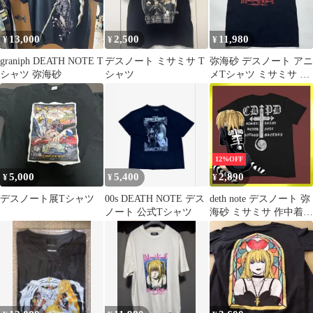
13,000
2,500
11,980
¥
¥
¥
graniph DEATH NOTE T
デスノート ミサミサ T
弥海砂 デスノート アニ
シャツ 弥海砂
シャツ
メTシャツ ミサミサ M
黒 ブラック ○8701
12%OFF
5,000
5,400
2,890
¥
¥
¥
デスノート展Tシャツ
00s DEATH NOTE デス
deth note デスノート 弥
ノート 公式Tシャツ
海砂 ミサミサ 作中着用
デザイン コスプレ 半袖
デザインプリントTシ
ャツ 黒 ブラック 着用
モデル Sサイズ オーバ
ーサイズ 新品未使用品