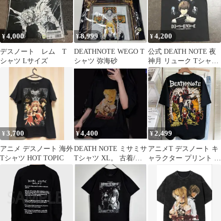
4,000
8,999
4,200
¥
¥
¥
デスノート レム T
DEATHNOTE WEGO T
公式 DEATH NOTE 夜
シャツ Lサイズ
シャツ 弥海砂
神月 リューク Tシャツ
アニメ デスノート 黒
3,700
4,400
2,499
¥
¥
¥
アニメ デスノート 海外
DEATH NOTE ミサミサ
アニメT デスノート キ
Tシャツ HOT TOPIC
Tシャツ XL。 古着/ヴ
ャラクター プリント T
ィンテージ
シャツ メンズ 半袖 ス
トリート カジュアル お
しゃれ ブラック