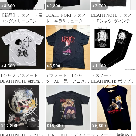
8,500
2,800
2,700
¥
¥
¥
【新品】デスノート展
DEATH NORT デスノー
DEATH NOTE デスノー
ロングスリーブTシャ
ト キラ&リューク
ト Tシャツ ヴィンテー
ツ ロンT
プリント アニメTシ
ジ加工
ャツ
4,500
5,500
1,100
¥
¥
¥
Tシャツ デスノート
デスノート Tシャ
デスノート
DEATH NOTE opium
ツ XL 黒 アニメ
DEATHNOTE ポップア
archive 1点物❢
T death note 海外公
ップショップ 靴下 弥海
式 *
砂
17,890
15,800
6,800
¥
¥
¥
DEATH NOTE レアTシ
DEATH NOTE デスノー
デスノート 弥海砂 T