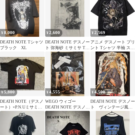
ニメ 漫画 半袖Tシャツ
古着 #A0001
8,000
2,600
2,569
¥
¥
¥
DEATH NOTE Tシャツ
DEATH NOTE デスノー
アニメ デスノート プリ
ブラック XL
ト 弥海砂 ミサミサ Tシ
ント Tシャツ 半袖 スト
ャツ アニメ 漫画
リート メンズ カジュア
ル 夏 おしゃれ プレゼ
ント ブラック
5,800
4,555
4,500
¥
¥
¥
DEATH NOTE（デスノ
WEGO ウィゴー
DEATH NOTE デスノー
ート）×P.N.Uミサミサ
DEATH NOTE デスノー
ト ヴィンテージ風T
Tee ブラック 極美品
ト メロ Tシャツ
シャツ XL弥 海砂
黒