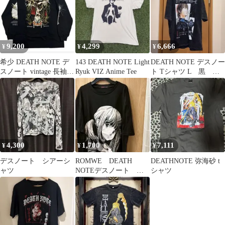
9,200
4,299
6,666
¥
¥
¥
希少 DEATH NOTE デ
143 DEATH NOTE Light
DEATH NOTE デスノー
スノート vintage 長袖カ
Ryuk VIZ Anime Tee
ト Tシャツ L 黒 ア
ットソー アニメ
ニメT 海外公式
4,300
1,700
7,111
¥
¥
¥
デスノート シアーシ
ROMWE DEATH
DEATHNOTE 弥海砂 t
ャツ
NOTEデスノート 弥
シャツ
海砂ミサミサ Tシャ
ツ 古着屋購入