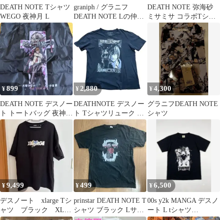
DEATH NOTE Tシャツ
graniph / グラニフ
DEATH NOTE 弥海砂
WEGO 夜神月 L
DEATH NOTE Lの仲間
ミサミサ コラボTシャ
Tシャツ
ツ M アニメT
899
2,880
4,300
¥
¥
¥
DEATH NOTE デスノー
DEATHNOTE デスノー
グラニフDEATH NOTE
ト トートバッグ 夜神月
ト Tシャツリューク ア
シャツ
シープラ限定
ニメT 漫画T 少年ジャ
ンプ
9,499
499
6,500
¥
¥
¥
デスノート xlarge Tシ
prinstar DEATH NOTE T
00s y2k MANGA デスノ
ャツ ブラック XL
シャツ ブラック Lサイ
ート L tシャツ
DEATH NOTE
ズ
DEATHNOTE