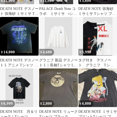
12,000
11,980
3,600
¥
¥
¥
DEATH NOTE デスノー
PALACE Death Note コ
DEATH NOTE 弥海砂
ト 弥海砂 ミサミサ Tシ
ラボ ミサミサ tシャ
ミサミサ Tシャツ ブラ
ャツ A柄 小畑健 限定
ツ パレス Mサイズ
ック S
14,000
4,680
3,999
¥
¥
¥
DEATH NOTE デスノー
グラニフ 新品 デスノー
タグ付き デスノー
ト L アニメ Tシャツ レ
ト L｜長袖Tシャツ Lサ
ト グラニフ Tシャ
アモデル
イズ ユニセックス
ツ XL
6,999
2,800
4,000
¥
¥
¥
DEATH NOTE 月＆リ
DEATH NOTE リューク
DEATH NOTE ミサミサ
ューク｜Tシャツ
Tシャツ ブラック
プリントTシャツ ブラ