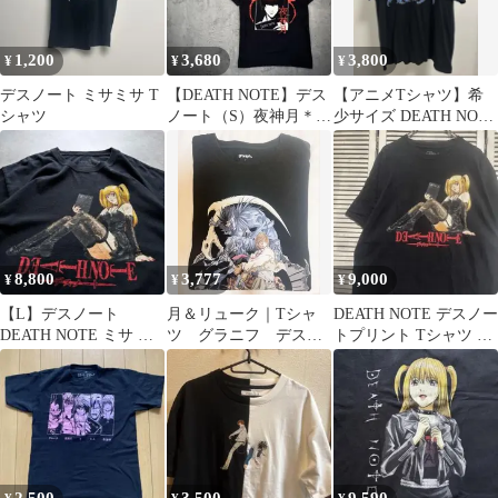
1,200
3,680
3,800
¥
¥
¥
デスノート ミサミサ T
【DEATH NOTE】デス
【アニメTシャツ】希
シャツ
ノート（S）夜神月＊ア
少サイズ DEATH NOTE
ニメTシャツ＊キャラT
デスノート LエルTシャ
ツ
8,800
3,777
9,000
¥
¥
¥
【L】デスノート
月＆リューク｜Tシャ
DEATH NOTE デスノー
DEATH NOTE ミサ ア
ツ グラニフ デスノ
トプリント Tシャツ ク
ニメ Tシャツ 00s 海外
ート L サイズ
ルーネック
公式