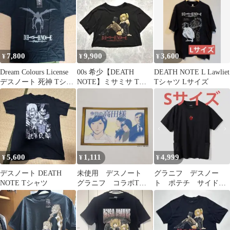
ニメ 半袖 古着 y2k 黒
ピチT
りんご XL m-u-2505-
032
7,800
9,900
3,600
¥
¥
¥
Dream Colours License
00s 希少【DEATH
DEATH NOTE L Lawliet
デスノート 死神 Tシャ
NOTE】ミサミサ Tシ
Tシャツ Lサイズ
ツ
ャツ 短丈 ブラック S
5,600
1,111
4,999
¥
¥
¥
デスノート DEATH
未使用 デスノート
グラニフ デスノー
NOTE Tシャツ
グラニフ コラボTシ
ト ポテチ サイドポ
ャツ 今日の高田様
ケット ビッグシルエ
ット Tシャツ S