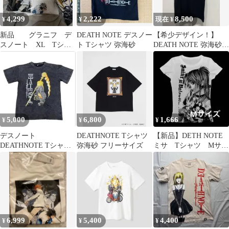
4,299
2,222
8,500
¥
¥
現在 ¥
新品 グラニフ デ
DEATH NOTE デスノー
【希少デザイン！】
スノート XL Tシャ
ト Tシャツ 弥海砂
DEATH NOTE 弥海砂 T
ツ DEATH NOTE
シャツ
5,000
6,800
1,666
¥
¥
¥
デスノート
DEATHNOTE Tシャツ
【新品】DETH NOTE
DEATHNOTE Tシャツ
弥海砂 フリーサイズ
ミサ Tシャツ Mサイ
tee 大場つぐみ 弥海砂
ズ
ミサミサ
6,999
5,400
4,400
¥
¥
¥