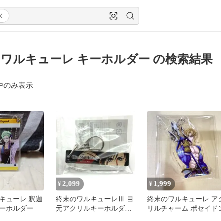
ワルキューレ キーホルダー の検索結果
中のみ表示
2,099
1,999
¥
¥
キューレ 釈迦
終末のワルキューレⅢ 目
終末のワルキューレ ア
ーホルダー
元アクリルキーホルダー
リルチャーム ポセイド
始皇帝