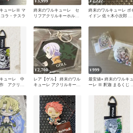
3,999
2,222
¥
¥
キューレⅢ マ
終末のワルキューレ セ
終末のワルキューレ ポ
ニコラ・テスラ
リフアクリルキーホルダ
イドン 佐々木小次郎 ア
ー 佐々木小次郎
クリルキーホルダー ア
キー
2,700
999
¥
¥
キューレ 中
レア【ゲル】 終末のワル
最安値⭐︎ 終末のワルキ
作 アクリル
キューレ アクリルキーホ
ーレ Ⅲ 釈迦 まるくじ 
グ ジャッ
ルダー
吉03 小吉03 缶バッジ
ッパー