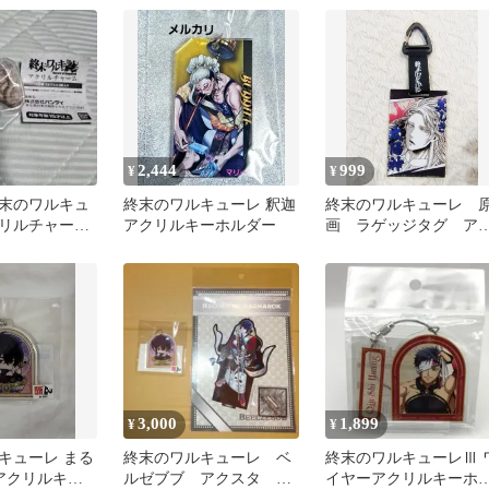
2,444
999
¥
¥
末のワルキュ
終末のワルキューレ 釈迦
終末のワルキューレ 
リルチャー
アクリルキーホルダー
画 ラゲッジタグ ア
 キーホルダ
リルキーホルダー アポ
ン
3,000
1,899
¥
¥
キューレ まる
終末のワルキューレ ベ
終末のワルキューレⅢ 
 アクリルキー
ルゼブブ アクスタ ア
イヤーアクリルキーホ