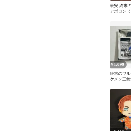
最安 終末
アポロン 
ミニキャラ
ンド
1,099
¥
終末のワル
ケメン三銃
わアクリル
デス