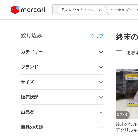
ンツにスキップ
終末のワルキューレ
キーホルダー
絞り込み
終末の
クリア
カテゴリー
販売
ブランド
サイズ
販売状況
出品者
733
¥
終末のワル
商品の状態
アクリルキ