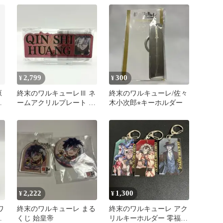
銃士
2,799
300
¥
¥
原
終末のワルキューレⅢ ネ
終末のワルキューレ/佐々
ク
ームアクリルプレート 始
木小次郎⭐︎キーホルダー
ロ
皇帝
2,222
1,300
¥
¥
ワ
終末のワルキューレ まる
終末のワルキューレ アク
ル
くじ 始皇帝
リルキーホルダー 零福