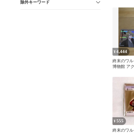
除外キーワード
ホルダー 
ゼブブ
4,444
¥
終末のワル
博物館 ア
ダー ポセ
555
¥
終末のワル