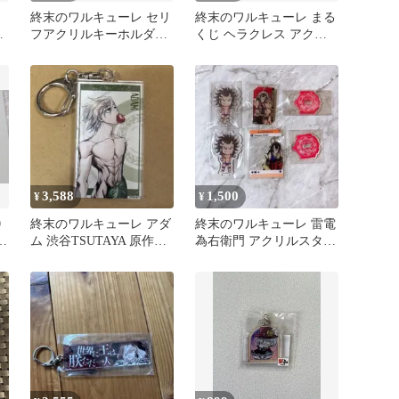
連
終末のワルキューレ セリ
終末のワルキューレ まる
ダ
フアクリルキーホルダー
くじ ヘラクレス アクリ
vol.3 【 始皇帝 】
ルキーホルダー 缶バッジ
3,588
1,500
¥
¥
0
終末のワルキューレ アダ
終末のワルキューレ 雷電
レ
ム 渋谷TSUTAYA 原作版
為右衛門 アクリルスタン
郎
アクリルキーホルダー
ド