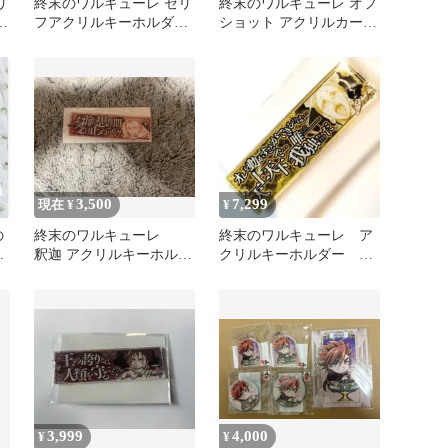
リ
終末のワルキューレ セリ
終末のワルキューレ オフ
ー
フアクリルキーホルダー
ショット アクリルカード
呂布奉先
キーホルダー 零福
3,500
7,299
現在 ¥
¥
の
終末のワルキューレ
終末のワルキューレ ア
ル
釈迦 アクリルキーホルダ
クリルキーホルダー 釈
ー
迦
3,999
4,000
¥
¥