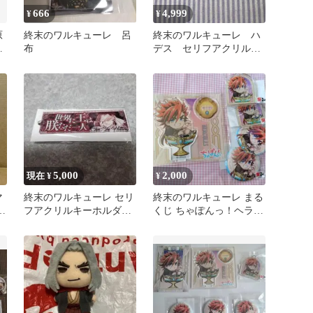
666
4,999
¥
¥
原
終末のワルキューレ 呂
終末のワルキューレ ハ
ア
布
デス セリフアクリルキ
ポ
ーホルダー セリフアク
キー
5,000
2,000
現在 ¥
¥
マ
終末のワルキューレ セリ
終末のワルキューレ まる
新
フアクリルキーホルダー
くじ ちゃぽんっ！ヘラク
Vol.2 始皇帝
レス