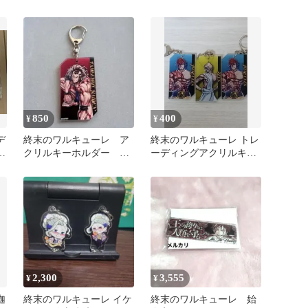
雷電 ジャック
850
400
¥
¥
デ
終末のワルキューレ ア
終末のワルキューレ トレ
ー
クリルキーホルダー 雷
ーディングアクリルキー
電為右衛門
ホルダー ヘラクレス ゼ
ウス
2,300
3,555
¥
¥
迦
終末のワルキューレ イケ
終末のワルキューレ 始