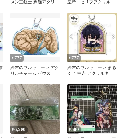
メン三銃士 釈迦アクリル
皇帝 セリフアクリルキ
チャームセット
ーホルダー
777
777
¥
¥
描
終末のワルキューレ アク
終末のワルキューレ まる
キ
リルチャーム ゼウス ア
くじ 中吉 アクリルキー
クリルキーホルダー アク
ホルダー アクキー ベル
キー
ゼブブ
6,500
580
¥
¥