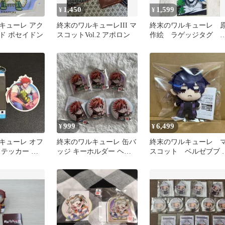
1,450
1,599
¥
¥
キューレ アク
終末のワルキューレIII マ
終末のワルキューレ 
ド ポセイドン
スコットVol.2 アポロン
作絵 ラゲッジタグ 
クリルキーホルダー 
セイドン
999
6,499
¥
¥
キューレ オフ
終末のワルキューレ 缶バ
終末のワルキューレ 
ステッカー ア
ッジ キーホルダー ヘラ
スコット ベルゼブブ 
ホルダー ヘラ
クレス まるくじ ちゃぽ
品未使用
ん