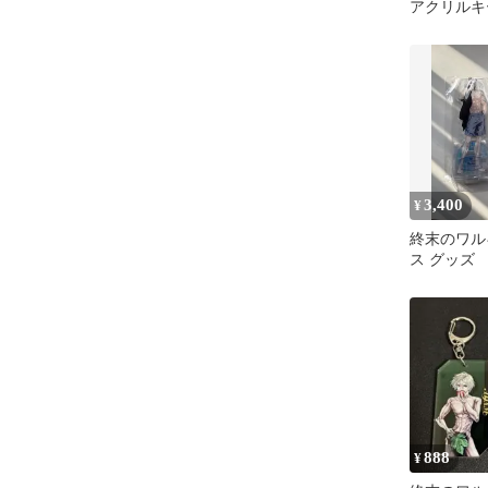
アクリルキ
フショット
3,400
¥
終末のワル
ス グッズ
888
¥