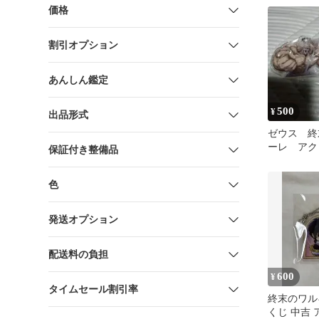
価格
割引オプション
あんしん鑑定
500
¥
出品形式
ゼウス 終
ーレ アク
保証付き整備品
ム ガチャ
ー
色
発送オプション
配送料の負担
600
¥
タイムセール割引率
終末のワル
くじ 中吉