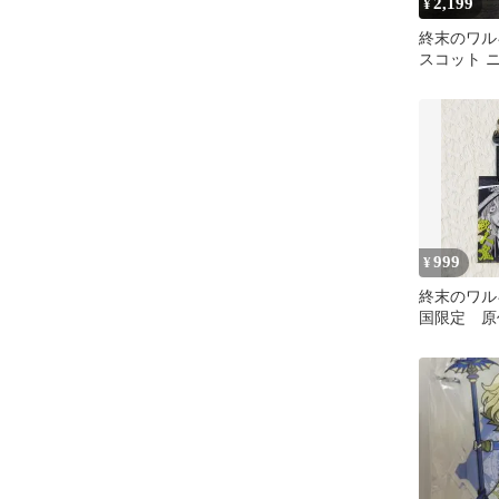
2,199
¥
終末のワル
スコット 
999
¥
終末のワル
国限定 原
ラゲッジタ
ク・ザ・リ