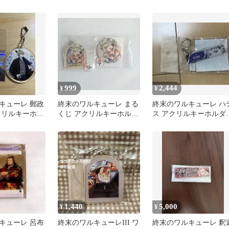
アクキー ベル
クリルキーホルダー
ダー 始皇帝
999
2,444
¥
¥
キューレ 郵政
終末のワルキューレ まる
終末のワルキューレ ハ
クリルキーホル
くじ アクリルキーホルダ
ス アクリルキーホルダ
イドン シール
ー他 釈迦
アクキー
1,440
5,000
¥
¥
キューレ 呂布
終末のワルキューレIII ワ
終末のワルキューレ 釈