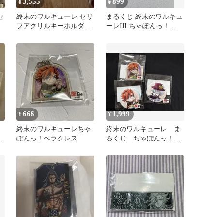
3,555
899
¥
¥
セ
終末のワルキューレ セリ
まるくじ 終末のワルキュ
フアクリルキーホルダー
ーレIII ちゃぽんっ！ ジ
ク
始皇帝
ャック・ザ・リッパー
666
1,999
¥
¥
ュ
終末のワルキューレちゃ
終末のワルキューレ ま
中
ぽんっ！ヘラクレス
るくじ ちゃぽんっ！4
回戦 アクキー バッジ