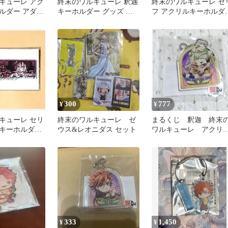
キューレ アク
終末のワルキューレ 釈迦
終末のワルキューレ セ
ルダー アダム
キーホルダー グッズ 貴
フ アクリルキーホルダ
重 レア タイ 限定 特典
始皇帝 ②
300
777
¥
¥
キューレ セリ
終末のワルキューレ ゼ
まるくじ 釈迦 終末
キーホルダー
ウス&レオニダス セット
ワルキューレ アクリ
3
キーホルダー
333
1,450
¥
¥