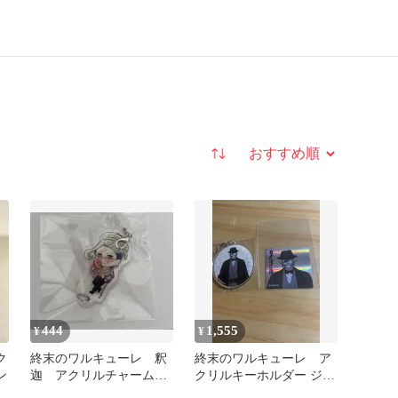
並び替え
444
1,555
¥
¥
ク
終末のワルキューレ 釈
終末のワルキューレ ア
ン
迦 アクリルチャーム
クリルキーホルダー ジャ
ストラップ イケメン三
ック シール