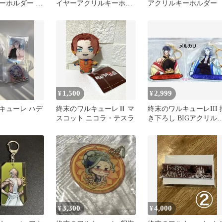
ーホルダー オ
イヤーアクリルキーホル
アクリルキーホルダー
コレクション
ダー レオニダス王
1,500
2,999
¥
¥
キューレ ハデ
終末のワルキューレⅢ マ
終末のワルキューレIII 
スコット ニコラ・テスラ
き下ろし BIGアクリル
ーホルダー 始皇帝 ハデ
ス
3,300
4,000
¥
¥