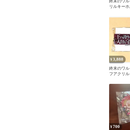
終末のワル
リルキーホ
ゼウス
3,888
¥
終末のワル
フアクリル
始皇帝 Vol.
700
¥