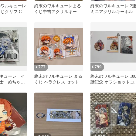
のワルキューレ
終末のワルキューレまる
終末のワルキューレ 2
くじクリフ C賞
くじ中吉アクリルキーホ
ミニアクリルキーホル
アクリルスタ
ルダーヘラクレス
ー ヘラクレス
777
799
¥
¥
キューレ イ
終末のワルキューレ まる
終末のワルキューレ 10
士 めちゃか
くじ ヘラクレス セット
話記念 オフショットコ
チャーム ハ
クション 佐々木小次