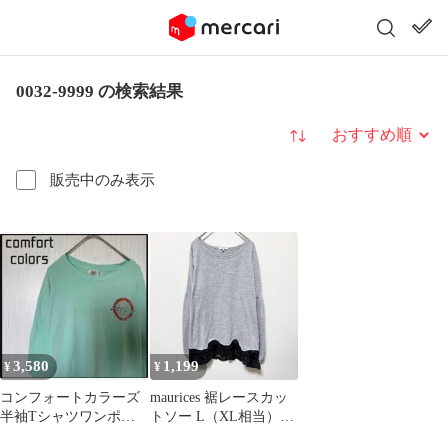
0032-9999 の検索結果
並び替え
販売中のみ表示
3,580
1,199
¥
¥
コンフォートカラーズ
maurices 裾レースカッ
半袖Tシャツワンポイ
トソー L（XL相当）ゆ
ントロゴバックプリン
ったり