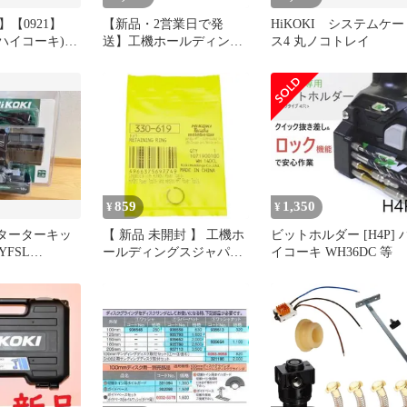
【0921】
【新品・2営業日で発
HiKOKI システムケー
(ハイコーキ)
送】工機ホールディング
ス4 丸ノコトレイ
ドレス かくはん
ス HiKOKI スイツチ(ブレ
ー径200mm
ーキヨウ) (337724 6444)
ル 対応 蓄電
別売り
NN)
ACKY
859
1,350
¥
¥
 スターターキッ
【 新品 未開封 】 工機ホ
ビットホルダー [H4P] 
8YFSL
ールディングスジャパン
イコーキ WH36DC 等
HiKOKI トメワ 330619 未
使用 送料無料