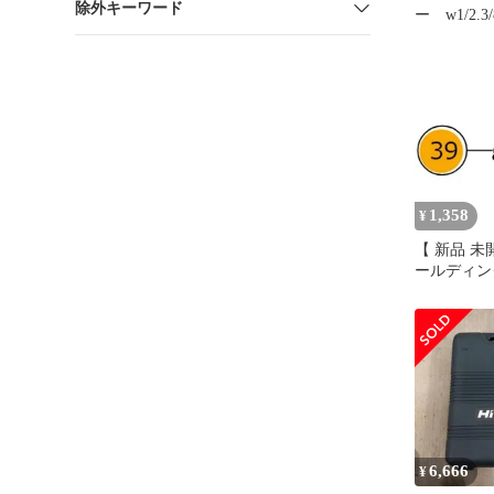
除外キーワード
ー w1/2.3/
1,358
¥
【 新品 未
ールディン
HiKOKI
キヨウ) 33
料無料
6,666
¥