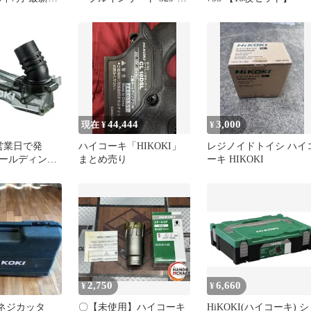
783
44,444
3,000
現在 ¥
¥
営業日で発
ハイコーキ「HIKOKI」
レジノイドトイシ ハイ
ールディング
まとめ売り
ーキ HIKOKI
I(ハイコーキ)
36V マルチボ
ドレス 集塵丸
5DYB、
C、C5YE用コレ
76988
2,750
6,660
¥
¥
 全ネジカッタ
〇【未使用】ハイコーキ
HiKOKI(ハイコーキ) シ