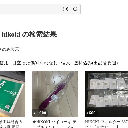
8 hikoki の検索結果
中のみ表示
使用
目立った傷や汚れなし
個人
送料込み(出品者負担)
1,000
600
¥
¥
 電動工具総合カ
★HiKOKI ハイコーキ テ
HIKOKI フィルター 337
26年7月 最新版
ーブルインサート 329-
793 【10枚セット】