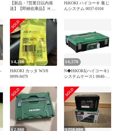
【新品・7営業日以内発
HiKOKI ハイコーキ 集じ
送】【即納在庫品】Ｈｉ
んシステム 0037-0104
ＫＯＫＩ 00402656 シス
テムケース１ 工機ホール
ディングス ハイコーキ
【沖縄離島販売不可】
4,200
6,570
¥
¥
-
HiKOKI カッタ W3/8
N◆HiKOKI(ハイコーキ)
0099-8479
システムケース1 0040-
2656 2e19b46a
2,980
250,000
¥
¥