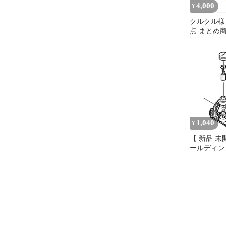
4,000
¥
クルクル様 
点 まとめ
1,040
¥
【 新品 未
ールディン
HiKOKI
328202 