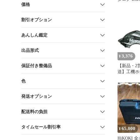
価格
新品未使用
割引オプション
あんしん鑑定
出品形式
3,376
¥
保証付き整備品
【新品・2
送】工機ホ
ス HiKOK
色
旧日立工機 
ルト コー
のこ C360
発送オプション
C3605DY
クトカバー 3
配送料の負担
タイムセール割引率
65,000
¥
HiKOKI