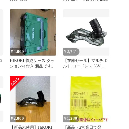
4,000
2,741
¥
¥
コ
HIKOKI 収納ケース クッ
【在庫セール】マルチボ
ション材付き 新品です。
ルト コードレス 36V 集
塵丸のこ C3605DYB、
C3605DYC、C5YE用コレ
クトカバー HiKOKI(ハイ
コーキ) 376988
2,000
1,289
¥
¥
【新品未使用】HiKOKI
【新品・2営業日で発