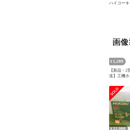
ハイコーキ 
1,289
¥
【新品・2
送】工機ホ
ス HiKO
クカクアナツ
(981942 644
22,900
¥