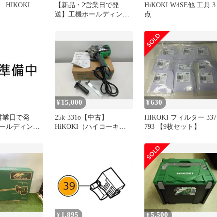
HIKOKI
【新品・2営業日で発
HiKOKI W4SE他 工具 3
送】工機ホールディング
点
ス HiKOKI アダプタ
(320994 6444)
15,000
630
¥
¥
営業日で発
25k-331o【中古】
HIKOKI フィルター 337
ールディング
HiKOKI（ハイコーキ）
793 【9枚セット】
KI シーロツクロ
S18V(N) パット無し 電子
キボM6X25
ディスクサンダ
4)
1,895
5,500
¥
¥