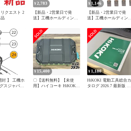
2,783
1,146
¥
¥
リクエスト 2
【新品・2営業日で発
【新品・2営業日で発
商品
送】工機ホールディング
送】工機ホールディン
ス HiKOKI ラバーパツト
ス HiKOKI テイトウロ
(935793 6444)
カクアナツキボ M4X6
(370899 6444)
15,400
1,180
¥
¥
開封 】 工機ホ
〇【送料無料】【未使
HiKOKI 電動工具総合
グスジャパン
用】ハイコーキ HiKOKI
タログ 2026.7 最新版 新
 ブラシブロツク
0037－9481 ツールボック
品未使用
未使用 送料無料
ス(M)【ハンズクラフト
佐賀】【中古】