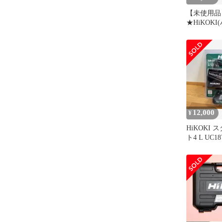
【未使用品】
★HiKOKI
36V コー
機 スクリュ
塗料 モルタ
池・充電器
UM36DA(
ITP6VHX6
12,000
¥
HiKOKI
ト4 L UC1
BSL1840M