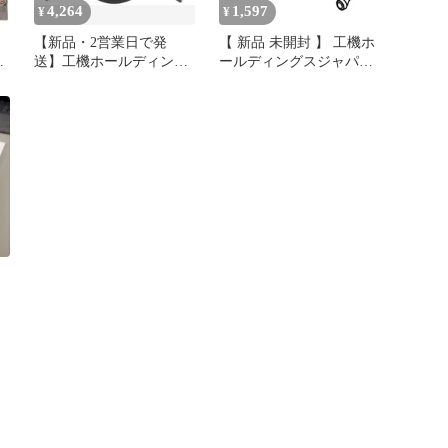
4,264
1,597
¥
¥
【新品・2営業日で発
【 新品 未開封 】 工機ホ
グ
送】工機ホールディング
ールディングスジャパン
ク
ス HiKOKI マルチツール
HiKOKI リンク 329787 未
ブレード MSW85S
使用 送料無料
STARLOCKタイプ
カ