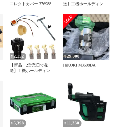
コレクトカバー 376988
送】工機ホールディング
集塵丸のこ用
ス HiKOKI トメワ
(330619 6444)
2,152
29,000
¥
¥
こ
【新品・2営業日で発
HiKOKI M3608DA
送】工機ホールディング
ス HiKOKI リンク
(329787 6444)
5,398
11,330
¥
¥