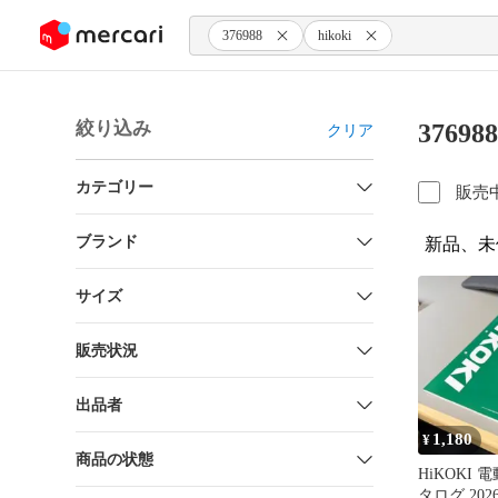
ンツにスキップ
376988
hikoki
絞り込み
37698
クリア
カテゴリー
販売
ブランド
新品、未
サイズ
販売状況
出品者
1,180
¥
商品の状態
HiKOKI
タログ 20