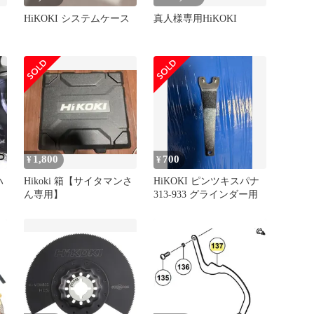
HiKOKI システムケース
真人様専用HiKOKI
1,800
700
¥
¥
ハ
Hikoki 箱【サイタマンさ
HiKOKI ピンツキスパナ
ん専用】
313-933 グラインダー用