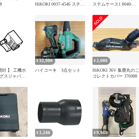
8
HiKOKI 0037-4546 スチー
ステムケース1 0040-
ルコア 錐径40.0mm 最大
2656ym fee0801f
板厚50mm【中古】
32,980
2,080
¥
¥
開封 】 工機ホ
ハイコーキ 3点セット
HiKOKI 36V 集塵丸の
グスジャパン
コレクトカバー 376988
 スイツチ(ブレー
7724 未使用 送
1,246
9,980
¥
¥