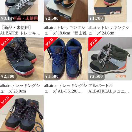
3,147
2,500
1,700
¥
¥
¥
【新品・未使用】
albatre トレッキングシ
albatre トレッキングシ
ALBATRE トレッキン
ューズ 18.0cm 登山靴
ューズ 24.0cm
グシューズ カーキ
24.0cm
2,300
1,580
2,500
¥
¥
¥
albatreトレッキングシ
albatros トレッキングシ
アルバートル
ューズ 23.0cm
ューズ AL-TS120J
ALBATREALジュニア
23.0cm
トレッキングシューズ
登山 ハイキング