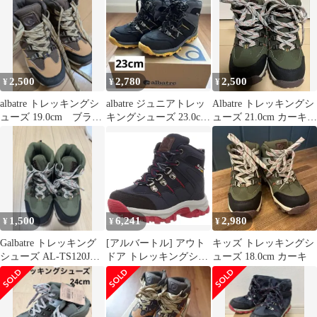
2,500
2,780
2,500
¥
¥
¥
albatre トレッキングシ
albatre ジュニアトレッ
Albatre トレッキングシ
ューズ 19.0cm ブラウ
キングシューズ 23.0cm
ューズ 21.0cm カーキ
ン
ブラック/マスタード
キッズ 登山靴 美品
1,500
6,241
2,980
¥
¥
¥
Galbatre トレッキング
[アルバートル] アウト
キッズ トレッキングシ
シューズ AL-TS120J
ドア トレッキングシュ
ューズ 18.0cm カーキ
22.0cm
ーズ 防水・透湿素材使
用 AL-TS120J キッズ