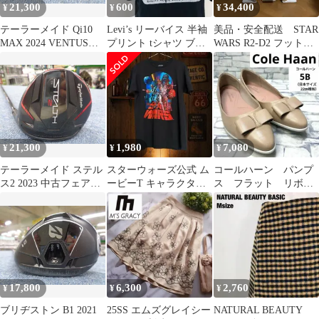
21,300
600
34,400
¥
¥
¥
テーラーメイド Qi10
Levi’s リーバイス 半袖
美品・安全配送 STAR
MAX 2024 VENTUS
プリント tシャツ ブラ
WARS R2-D2 フットペ
FW6シャフト 中古ユ
ック D2
ダル ダストボックス
ーティリティー 500032
21,300
1,980
7,080
¥
¥
¥
テーラーメイド ステル
スターウォーズ公式 ム
コールハーン パンプ
ス2 2023 中古フェアウ
ービーT キャラクター
ス フラット リボ
ェイウッド 500084
ブラック 古着
ン ポインテッドト
ゥ ベージュ レザー
17,800
6,300
2,760
¥
¥
¥
ブリヂストン B1 2021
25SS エムズグレイシー
NATURAL BEAUTY