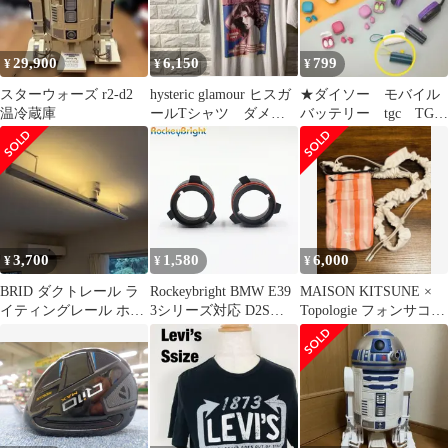
スタム パーツ
29,900
6,150
799
¥
¥
¥
スターウォーズ r2-d2
hysteric glamour ヒスガ
★ダイソー モバイル
温冷蔵庫
ールTシャツ ダメー
バッテリー tgc TGC
ジ加工
コラボ ブルーグレー
x イエロー
3,700
1,580
6,000
¥
¥
¥
BRID ダクトレール ラ
Rockeybright BMW E39
MAISON KITSUNE ×
イティングレール ホワ
3シリーズ対応 D2S
Topologie フォンサコッ
イト
D2R HIDキセノンバル
シュ
ブホルダーアダプター
12V