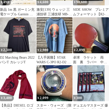
498
4,600
98,600
¥
¥
¥
新品 1m 黒 ガーミン充
激安[139] ウェッジ 三
SIDE SHOW プレミア
電ケーブル Garmin ス
浦技研 三浦技研 MB-
ムフォーマット【R2-
マートウォッチ 互換 充
5000WB/Dynamic
D2】全高30㎝ 限定
電器 データ送信 USB充
Gold/S200/54■和歌山
品 新品
電器 充電コード 265 本
体 アダプター s70 ハブ
instinct メモリー edge
965 0411-M ガーミン
2,300
2,980
2,899
¥
¥
¥
D2 Marching Bears 2022
【入手困難】STAR
卓球 ラケット 両
バンT カレッジT
WARS C-3PO R2-D2 和
面 裏 ラバー 中ペ
風デザイン M
ン 中国式 CS LOKI
D2 ピンポン
3,400
2,099
300
¥
¥
¥
【美品】DIESEL ロゴ
スター・ウォーズ ［限
デュエルマスターズ 爆