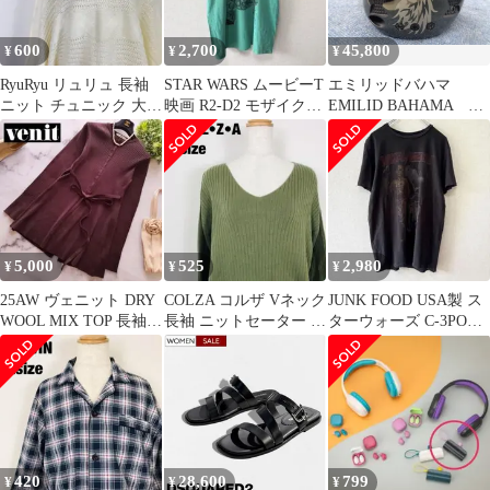
600
2,700
45,800
¥
¥
¥
RyuRyu リュリュ 長袖
STAR WARS ムービーT
エミリッドバハマ
ニット チュニック 大き
映画 R2-D2 モザイクア
EMILID BAHAMA
めサイズ ホワイト D2
ート L /294
Carlvinson カールヴィ
ンソン CV11 PRO 中古
ドライバー 500059
5,000
525
2,980
¥
¥
¥
25AW ヴェニット DRY
COLZA コルザ Vネック
JUNK FOOD USA製 ス
WOOL MIX TOP 長袖セ
長袖 ニットセーター グ
ターウォーズ C-3PO
ーター 38
リーン D2
R2-D2 /452
420
28,600
799
¥
¥
¥