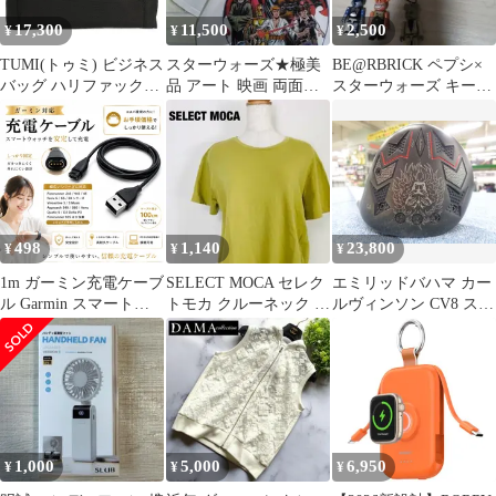
17,300
11,500
2,500
¥
¥
¥
TUMI(トゥミ) ビジネス
スターウォーズ★極美
BE@RBRICK ペプシ×
バッグ ハリファック
品 アート 映画 両面プ
スターウォーズ キーホ
ス・ポートフォリオ・
リント 半袖Tシャツ 白
ルダー まとめ売り18体
ブリーフケース
XL
255000D2 黒 イニシャ
ル刻印/本体ロックなし
レザー
498
1,140
23,800
¥
¥
¥
1m ガーミン充電ケーブ
SELECT MOCA セレク
エミリッドバハマ カー
ル Garmin スマートウ
トモカ クルーネック 半
ルヴィンソン CV8 スピ
ォッチ 互換 充電器 デ
袖Tシャツ D2
ーダーEVOLUTION Ⅶ
ータ送信 USB充電器 充
FW 60シャフト 中古
電コード 265 本体 アダ
フェアウェイウッド
プター s70 ハブ instinct
500080
メモリー edge 965 2024-
0401-Y301 ガーミン
1,000
5,000
6,950
¥
¥
¥