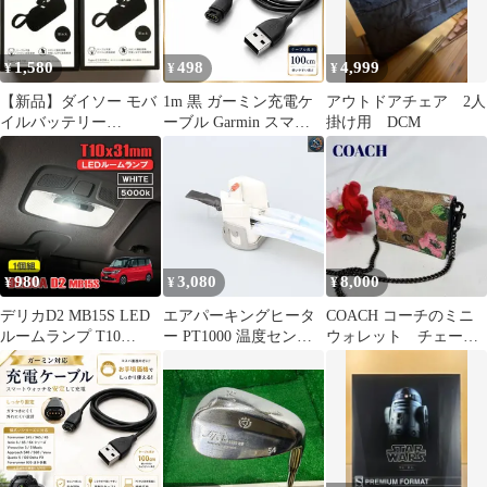
SAFFIANO サフィアー
2145000230304【207】
ノ レディース メンズ
ブラック 本革 レザー
1,580
498
4,999
¥
¥
¥
【新品】ダイソー モバ
1m 黒 ガーミン充電ケ
アウトドアチェア 2人
イルバッテリー
ーブル Garmin スマー
掛け用 DCM
5000mAh 黒 2個セッ
トウォッチ 互換 充電器
ト
データ送信 USB充電器
充電コード 265 本体 ア
ダプター s70 ハブ
instinct メモリー ガーミ
ン
980
3,080
8,000
¥
¥
¥
デリカD2 MB15S LED
エアパーキングヒータ
COACH コーチのミニ
ルームランプ T10
ー PT1000 温度センサ
ウォレット チェーン
31mm ルームライト 室
ー 3ライン ダブルヘッ
付き 花柄財布 - ブラウ
内灯 リア 高輝度 LED
ドセンサー
ン
バルブ ホワイト 5000K
EBERSPACHER
1個 内装 カスタム パー
WEBASTO D2 D4
ツ
2000W 5000W