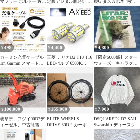
マフラー ボルドー 近年
定版デジタル腕時計 ラ
裂G ダスカポネ 4枚セ
モデル 定価約25000円
ナ］※腕時計ベルト汎
ット
用品（ジャンク品
498
4,400
4,800
¥
¥
¥
ガーミン充電ケーブル
三菱 デリカD2 T10 T16
【限定5000部】スター
1m Garmin スマートウ
LEDバルブ 6500K
ウォーズ キャラクタ
ォッチ 互換 充電器 デ
5000LM 2個セット バッ
ー＆クリーチャー 完
ータ送信 USB充電器 充
クランプ 爆光 高輝度
全保存版 希少
電コード 265 本体 アダ
サムスンチップ
プター s70 ハブ instinct
5050SMD ホワイト 無
メモリー edge ガーミン
極性 車検対応 カスタム
電装パーツ
100,000
165,000
7,000
¥
¥
¥
岐阜県、フジイ90D2デ
ELITE WHEELS
DSQUARED2 D2 SAIL
ィーゼル、中古除雪
DRIVE 50D 2 カーボン
Sweatshirt ディースクエ
機、機関好調です
ホイール 前後セット
アード スウェット トレ
ーナー クルーネック グ