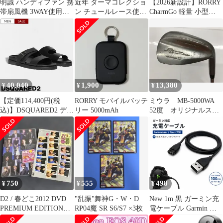
明誠 ハンディファン 携
近年 ダーマコレクショ
【2026新設計】RORRY
帯扇風機 3WAY使用
ン チュールレース使い
CharmGo 軽量 小型
Type-C 折り畳み式
フーディジレ パーカー
5000mAh 2本ケーブル
ホワイト S
内蔵 【iPhone用+Type-
Cケーブル】 アップル
ウォッチ急速対応 最大
4台同時充電 For
iWatch/iPhone/Android
全シリーズに対応 カラ
40,040
1,900
13,380
¥
¥
¥
ビナJu
【定価114,400円(税
RORRY モバイルバッテ
ミウラ MB-5000WA
込)】DSQUARED2 ディ
リー 5000mAh
52度 オリジナルスチ
ースクエアード 格上の
ール Sフレックス ウ
大人カジュアルを演
ェッジ 中古 ゴルフ
出！楽チンな履き心地
ドゥ！新居浜店【最短
の カウレザーサンダル
即日発送】
シャワーサンダル D2チ
ャーム付き シャワサン
フラットサンダル シュ
750
555
498
¥
¥
¥
ーズ
S82FS0063SJ01500001
D2 / 春どこ2012 DVD
"乱振"舞神G・W・D
New 1m 黒 ガーミン充
牛革
PREMIUM EDITION
RP04魔 SR S6/S7 ×3枚
電ケーブル Garmin ス
〈初回生産版〉
マートウォッチ 互換 充