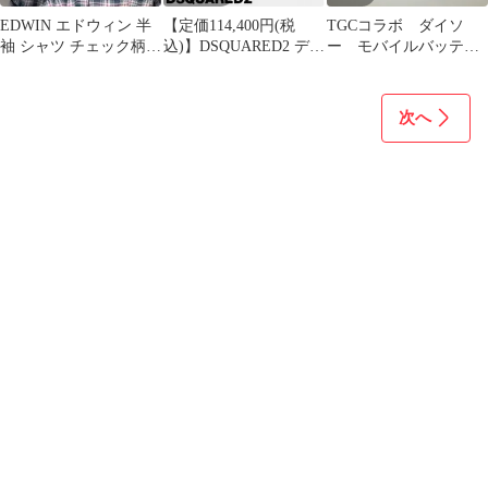
EDWIN エドウィン 半
【定価114,400円(税
TGCコラボ ダイソ
袖 シャツ チェック柄
込)】DSQUARED2 ディ
ー モバイルバッテリ
D2
ースクエアード 軽やか
ー グレーパープル
な足元を演出してくれ
tgc ダイソー
る！楽チンな履き心地
次へ
の カウレザー サンダル
フラットサンダル シャ
ワーサンダル シャワサ
ン D2バックル シュー
ズ
S83FS0065SJ01500001
ブラ