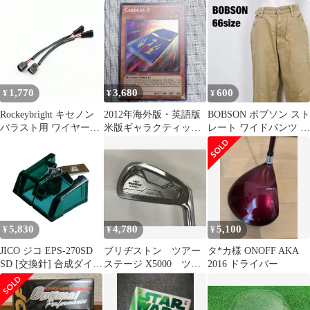
チング ネックピロー 低
デニム ジーンズ S
ゴ上品トップスグレー
反発 首・腰サポート 車
D2
用 クッション 通気性抜
群 四季通用 汎用タイプ
（セット割引・まとめ
買い対応）
CTZ427Q393
1,770
3,680
600
¥
¥
¥
Rockeybright キセノン
2012年海外版・英語版
BOBSON ボブソン スト
バラスト用 ワイヤーハ
米版ギャラクティック
レート ワイドパンツ ベ
ーネス配線アダプター
オーバーロードGAOV
ージュ D2
9005HB3 9006HB4〜D2
カードカーD②
汎用
5,830
4,780
5,100
¥
¥
¥
JICO ジコ EPS-270SD
ブリヂストン ツアー
タ*カ様 ONOFF AKA
SD [交換針] 合成ダイヤ
ステージ X5000 ツア
2016 ドライバー
丸針 National Technics
ーライフル アイア
[ナショナル / テクニク
ン 中古【最短即日発
ス]
送】