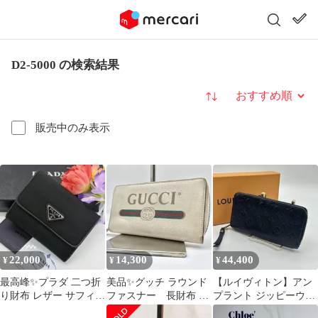
D2-5000 の検索結果
並び替え
販売中のみ表示
22,000
14,300
44,400
¥
¥
¥
最高峰✨️プラダ 二つ折
美品✨グッチ ラウンド
【ルイヴィトン】アン
り財布 レザー サフィア
ファスナー 長財布 ヴ
プラント ジッピーウォ
ーノ ナイロン 三角ロゴ
ィンテージロゴ シェリ
レット 長財布 ノワール