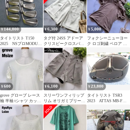
144,800
6,300
5,000
¥
¥
¥
タイトリスト T150
タグ付 24SS アドーア
フォクシーニューヨー
2025 NSプロMODUS3
クリスピークロスパン
ク ロゴ刺繍 ベロア 半
TOUR120 S(5-9.P) NS
ツ ワイド ハーフパンツ
袖パーカー ジップアッ
プロMODUS3
S
プ 38
SYSTEM3 TOUR125
S(48度)シャフト 中古
アイアンセット(5-
9.P.48度,7本) 500041
600
6,100
23,800
¥
¥
¥
grove グローブ レース
スリーワンフィリップ
タイトリスト TSR3
袖 半袖 tシャツ カット
リム オリガミプリーツ
2023 ATTAS MB-FW
ソー ホワイト D2
ショートパンツ 千鳥格
75シャフト 中古ユー
子柄 XS
ティリティー 500050