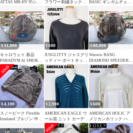
ATTAS MB-HY 95シャ
フラワー刺繍タックス
BASIC ギンガムチェッ
フト 中古ユーティリ
カート リネン ベージュ
ク スカート D2
ティー 500015
36
31,800
600
88,800
¥
¥
¥
キャロウェイ 新品
JUSGLITTY ジャスグリ
Waoww BANG
PARADYM Ai SMOKE
ッティー ボートネック
DIAMOND SPEEDER4
MAX 2024 新品フェア
ニット セーター D2
シャフト 中古ドライ
ウェイウッド 500049
バー 500094
4,100
2,900
600
¥
¥
¥
スノーピーク Flexible
AMERICAN EAGLE ウ
AMERICAN HOLIC ア
Insulated ブルゾン 中綿
ール混 ニット カーディ
メリカンホリック ハイ
カーキ 1
ガン ロング丈 D2
ネック カットソー D2