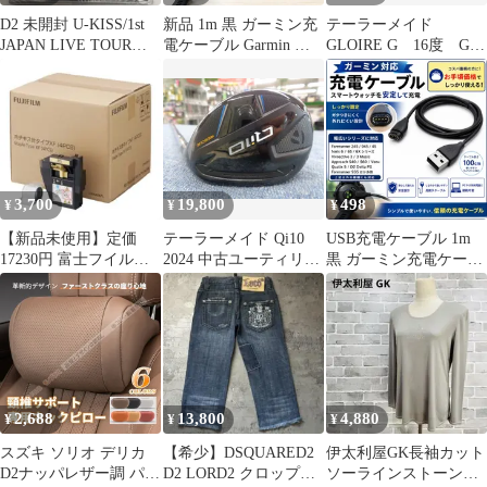
離島販売不可】
D2 未開封 U-KISS/1st
新品 1m 黒 ガーミン充
テーラーメイド
JAPAN LIVE TOUR
電ケーブル Garmin ス
GLOIRE G 16度 GL
2012
マートウォッチ 互換 充
5000 Rフレックス
電器 データ送信 USB充
フェアウェイウッド
電器 充電コード 265 本
中古 ゴルフドゥ！
体 アダプター s70 ハブ
NEXT川越店【最短即
instinct メモリー edge
日発送】
965 YY ガーミン
3,700
19,800
498
¥
¥
¥
【新品未使用】定価
テーラーメイド Qi10
USB充電ケーブル 1m
17230円 富士フイルム
2024 中古ユーティリテ
黒 ガーミン充電ケーブ
ホチキス針 タイプXF 4
ィー 500067
ル Garmin スマートウ
個セット
ォッチ 互換 充電器 デ
ータ送信 USB充電器 充
電コード 265 本体 アダ
プター s70 ハブ instinct
メモリー edge 965 ガー
ミン
2,688
13,800
4,880
¥
¥
¥
スズキ ソリオ デリカ
【希少】DSQUARED2
伊太利屋GK長袖カット
D2ナッパレザー調 パン
D2 LORD2 クロップド
ソーラインストーンロ