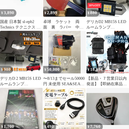
ーミン
10%OFF
3,890
2,899
880
¥
¥
¥
国産 日本製 sl-epb2
卓球 ラケット 両
デリカD2 MB15S LED
Technics テクニクス 互
面 裏 ラバー 中ペ
ルームランプ
換針 交換針
ン 中国式 CS LOKI
T10×31mm ルームライ
D2 ピンポン
ト ホワイト LEDバルブ
内装 カスタム パーツ
アクセサリー 1個 三菱
デリカ D2
980
50,000
18,854
¥
¥
¥
デリカD:2 MB15S LED
〜8/13までセール50000
【新品・７営業日以内
ルームランプ
円 未使用 SEA&SEA
発送】【即納在庫品】
T10×31mm ホワイト 1
YS-D2水中ストロボ
アイスマン XR PRO
個
ICMXR 山真製鋸 ワイ
ズゴッド JAPAN ブラッ
ク 水冷服 空調ウェア
ペルチェ 冷却ベスト フ
ァン バッテリー 最新モ
デル 熱中症対策 作業服
1,700
498
7,760
¥
¥
¥
作業着 冷感 屋外【沖縄