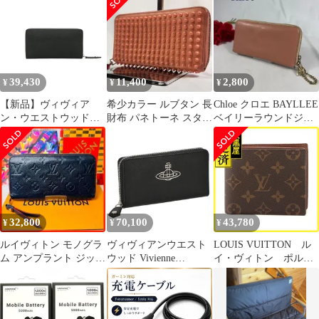
ブラック
ー ホワイト
黒
39,430
11,400
2,800
¥
¥
¥
【新品】ヴィヴィア
希少カラー ルブタン 長
Chloe クロエ BAYLLEE
ン・ウエストウッド
財布 パネトーネ スタッ
ベイリーラウンドジッ
VIVIENNE
ズ ロゴジップ レザー
プ長財布 バイカラー
WESTWOOD 財布 ユニ
オレンジ
セックス 51050003-
l001n-n402
32,800
70,100
43,780
¥
¥
¥
ルイヴィトン モノグラ
ヴィヴィアンウエスト
LOUIS VUITTON ル
ム アンプラント ジッピ
ウッド Vivienne
イ・ヴィトン ポルト
ーウォレット マリーヌ
Westwood 財布 長財布
フォイユ・マルコＮ
ルージュ
ラウンドファスナー長
Ｍ モノグラム
財布 小銭入れ付き
M62288 二つ折り財
51050003 N402
布