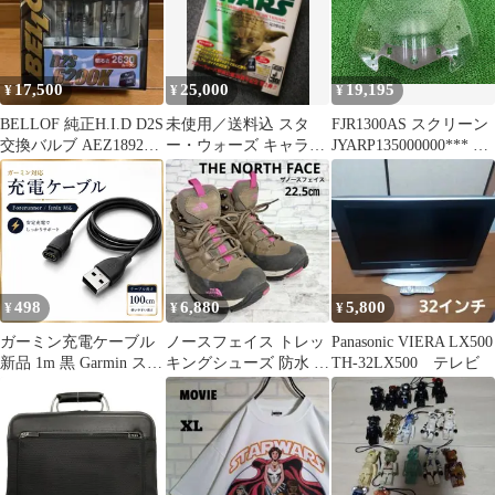
17,500
25,000
19,195
¥
¥
¥
BELLOF 純正H.I.D D2S
未使用／送料込 スタ
FJR1300AS スクリーン
交換バルブ AEZ1892
ー・ウォーズ キャラク
JYARP135000000*** ヤ
6200K
ター&クリーチャー完
マハ 純正 中古 バイク
全保存版
部品 RP13 06年～12年
2D2 1DA 割れ欠け無し
品薄 qG
498
6,880
5,800
¥
¥
¥
ガーミン充電ケーブル
ノースフェイス トレッ
Panasonic VIERA LX500
新品 1m 黒 Garmin スマ
キングシューズ 防水 ゴ
TH-32LX500 テレビ
ートウォッチ 互換 充電
アテックス 茶 ピンク
器 データ送信 USB充電
登山靴
器 充電コード 265 本体
アダプター s70 ハブ
instinct メモリー edge
96 ガーミン