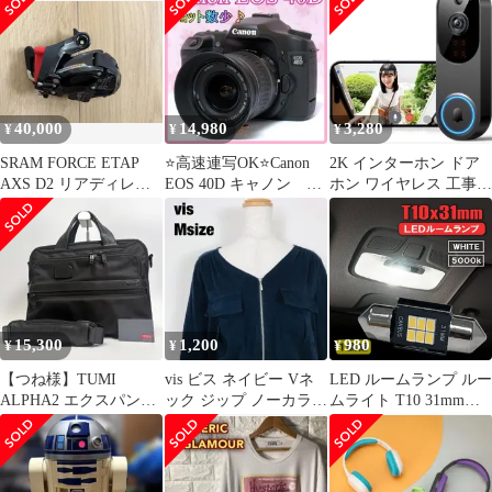
電器 データ送信 USB充
電器 充電コード 265 本
体 アダプター s70 メモ
リー edge 965 M526-M*
ガーミン
40,000
14,980
3,280
¥
¥
¥
SRAM FORCE ETAP
⭐️高速連写OK⭐️Canon
2K インターホン ドア
AXS D2 リアディレイ
EOS 40D キャノン デ
ホン ワイヤレス 工事不
ラー
ジタル一眼レフ
要 カメラ付き 無線接続
15,300
1,200
980
¥
¥
¥
【つね様】TUMI
vis ビス ネイビー Vネ
LED ルームランプ ルー
ALPHA2 エクスパンダ
ック ジップ ノーカラー
ムライト T10 31mm
ブル 2way ブリーフケ
ジャケット D2
12V 24V 汎用 高輝度
ース
LEDバルブ ホワイト
5000K 1個 室内灯 ラゲ
ッジ カーテシ 内装 カ