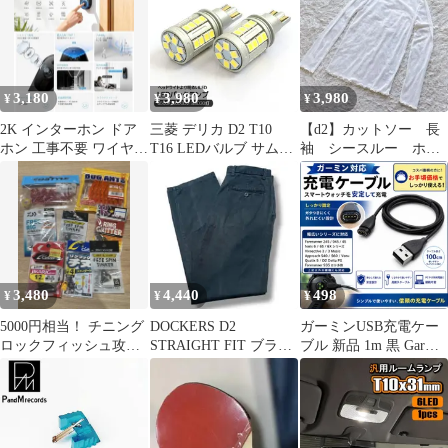
ラフィック プリント ホ
ワイト USED加工 XL
大きいサイズ
3,180
3,980
3,980
¥
¥
¥
2K インターホン ドア
三菱 デリカ D2 T10
【d2】カットソー 長
ホン 工事不要 ワイヤレ
T16 LEDバルブ サムス
袖 シースルー ホワ
ス カメラ付き 人感
ンチップ 6500K
イト
センサー
5000LM 2個セット バッ
クランプ 爆光 高輝度
5050SMD ホワイト 無
極性 車検対応 カスタム
外装パーツ
3,480
4,440
498
¥
¥
¥
5000円相当！ チニング
DOCKERS D2
ガーミンUSB充電ケー
ロックフィッシュ攻略
STRAIGHT FIT ブラッ
ブル 新品 1m 黒 Garmin
セット ワーム シンカー
ク チノスラックス 黒
スマートウォッチ 互換
フック
充電器 データ送信 USB
充電器 充電コード 265
本体 アダプター s70 ハ
ブ instinct メモリー ガ