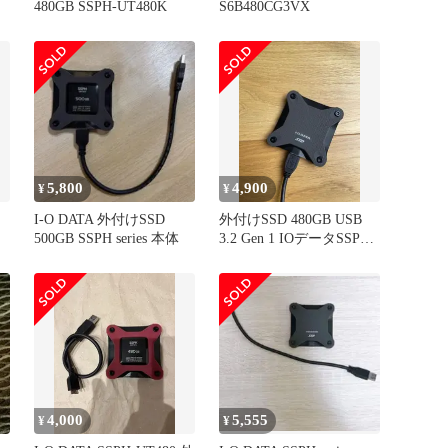
480GB SSPH-UT480K
S6B480CG3VX
5,800
4,900
¥
¥
I-O DATA 外付けSSD
外付けSSD 480GB USB
500GB SSPH series 本体
3.2 Gen 1 IOデータSSPH-
UT
4,000
5,555
¥
¥