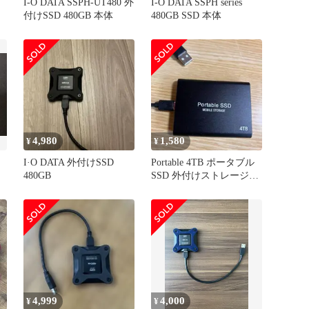
I-O DATA SSPH-UT480 外
I-O DATA SSPH series
付けSSD 480GB 本体
480GB SSD 本体
4,980
1,580
¥
¥
I·O DATA 外付けSSD
Portable 4TB ポータブル
480GB
SSD 外付けストレージケ
ーブル付き
4,999
4,000
¥
¥