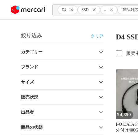
ンツにスキップ
D4
SSD
–
USB4対応
絞り込み
D4 S
クリア
カテゴリー
販売
ブランド
サイズ
販売状況
出品者
4,850
¥
I-O DATA 
商品の状態
外付け480G