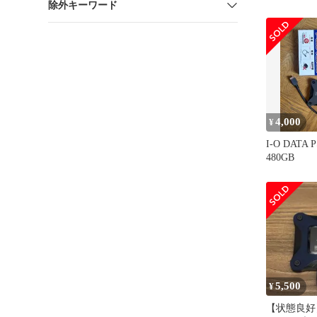
除外キーワード
ライブケー
4,000
¥
I-O DATA 
480GB
5,500
¥
【状態良好】 