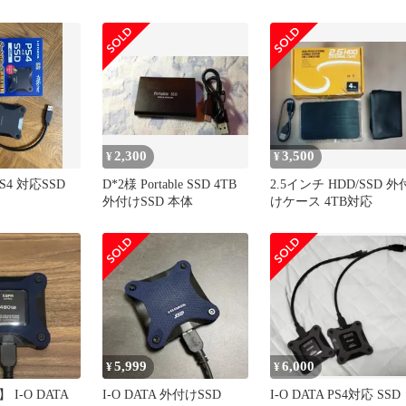
ス
USB3.1(Gen1)
2,300
3,500
¥
¥
PS4 対応SSD
D*2様 Portable SSD 4TB
2.5インチ HDD/SSD 外
外付けSSD 本体
けケース 4TB対応
5,999
6,000
¥
¥
I-O DATA
I-O DATA 外付けSSD
I-O DATA PS4対応 SSD