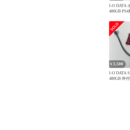
I-O DAT
480GB P
3,500
¥
I-O DATA
480GB 外