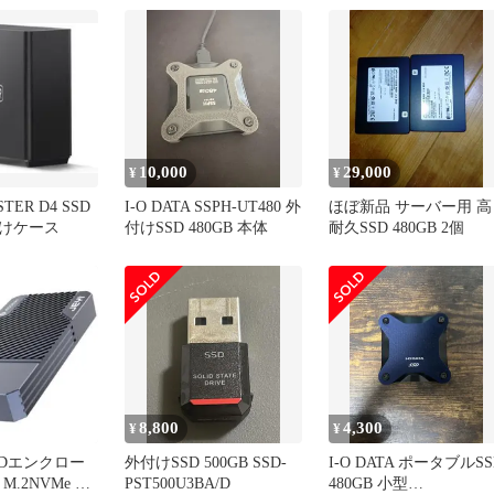
10,000
29,000
¥
¥
TER D4 SSD
I-O DATA SSPH-UT480 外
ほぼ新品 サーバー用 高
付けケース
付けSSD 480GB 本体
耐久SSD 480GB 2個
8,800
4,300
¥
¥
 SSDエンクロー
外付けSSD 500GB SSD-
I-O DATA ポータブルSS
 M.2NVMe ド
PST500U3BA/D
480GB 小型