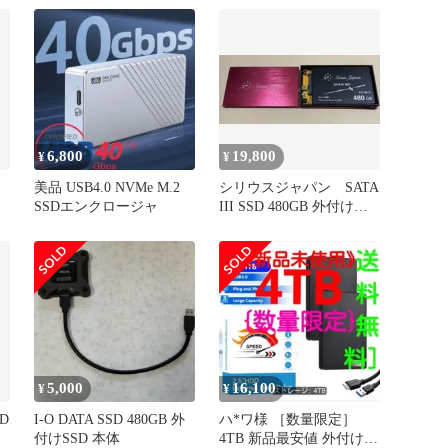
6,800
19,800
¥
¥
美品 USB4.0 NVMe M.2
シリウスジャパン SATA
SSDエンクロージャ
III SSD 480GB 外付け
SSD
5,000
16,100
¥
¥
D
I-O DATA SSD 480GB 外
ハ*ワ様 ［数量限定］
付けSSD 本体
4TB 新品最安値 外付けポ