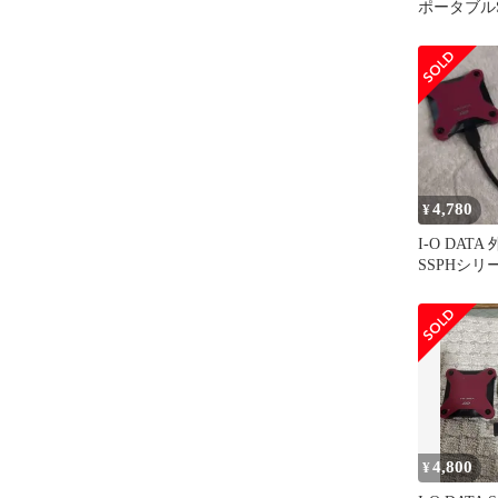
ポータブルSS
SSPH シ
4,780
¥
I-O DATA
SSPHシリー
体
4,800
¥