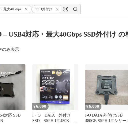
・最大40Gbps
SSD外付け
SD – USB4対応・最大40Gbps SSD外付け
中のみ表示
6,000
6,000
¥
¥
PS4対応 SSD
I・O DATA 外付け
I-O DATA 外付けSSD
B
SSD SSPH-UT480K
480GB SSPH-UTシリー
480GB
ズ USB付き