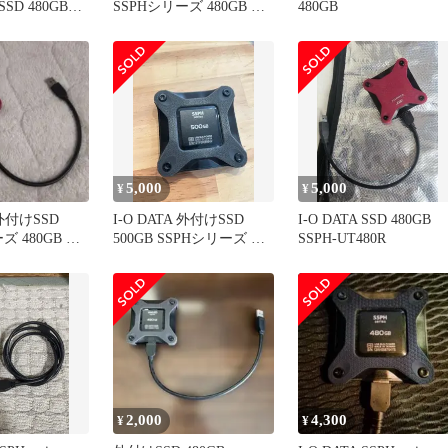
D 480GB
SSPHシリーズ 480GB 本
480GB
リーズ
体
5,000
5,000
¥
¥
 外付けSSD
I-O DATA 外付けSSD
I-O DATA SSD 480GB
ズ 480GB 本
500GB SSPHシリーズ 動
SSPH-UT480R
作確認済み
2,000
4,300
¥
¥