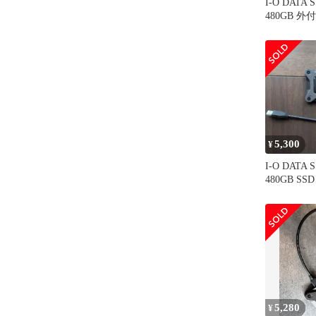
I-O DATA S
480GB 外
5,300
¥
I-O DATA S
480GB SS
5,280
¥