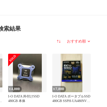
 の検索結果
並び替え
4,000
7,880
¥
¥
I-O DATA 外付けSSD
I-O DATA ポータブルSSD
480GB 本体
480GB SSPH-UA480NV
本体