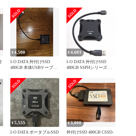
ータブルHDD USB3.0『
4,500
4,683
¥
¥
付
I-O DATA 外付けSSD
I-O DATA 外付けSSD
480GB 本体USBケーブル
480GB SSPHシリーズ 本
付き PS4対応
体
5,555
3,000
¥
¥
I-O DATA ポータブルSSD
外付けSSD 480GB CSSD-