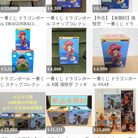
23,000
4,300
6,500
¥
¥
¥
一番くじ ドラゴンボー
一番くじ ドラゴンボー
【中古】【未開封】孫
ル DRAGONBALL
ル スナップコレクショ
悟空 「一番くじ ドラゴ
SNAP COLLECTION2
ン2 B賞 孫悟空 フィギ
ンボール
ュア
DRAGONBALL SNAP
COLLECTION2」 B賞
5,555
4,000
4,999
¥
¥
¥
ドラゴンボール 一番く
一番くじ ドラゴンボー
一番くじ ドラゴンボー
じ スナップコレクショ
ル B賞 孫悟空 フィギュ
ル SNAP
ン2 B賞&D賞セット
ア
COLLECTION2 B賞 孫
悟空
19,800
11,111
21,000
¥
¥
¥