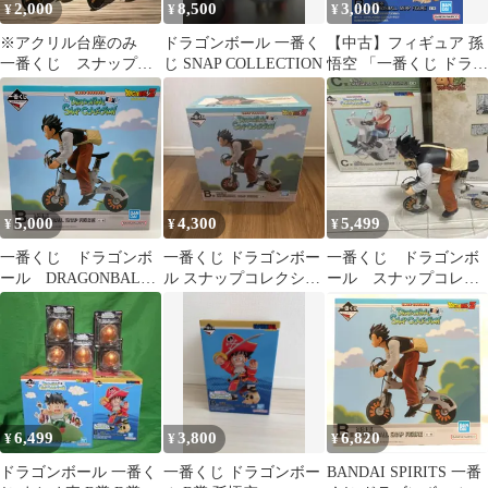
2,000
8,500
3,000
¥
¥
¥
※アクリル台座のみ
ドラゴンボール 一番く
【中古】フィギュア 孫
一番くじ スナップコ
じ SNAP COLLECTION
悟空 「一番くじ ドラゴ
レクション 孫悟空
ンボール
孫悟飯 台座セット
DRAGONBALL SNAP
COLLECTION2」 B賞
DRAGONBALL SNAP
FIGURE
5,000
4,300
5,499
¥
¥
¥
一番くじ ドラゴンボ
一番くじ ドラゴンボー
一番くじ ドラゴンボ
ール DRAGONBALL
ル スナップコレクショ
ール スナップコレク
SNAPCOLLECTION B
ンB賞 孫悟飯 フィギュ
ション Ｂ賞孫悟飯
賞 孫悟飯
ア
C賞亀仙人
DRAGONBALL SNAP
FIGURE フィギュ
ア バンダイ バンダ
イナムコ （ME28-
4299）
6,499
3,800
6,820
¥
¥
¥
ドラゴンボール 一番く
一番くじ ドラゴンボー
BANDAI SPIRITS 一番