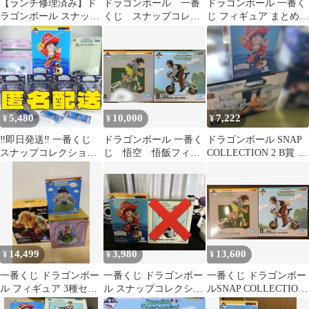
【ランチ修理済み】ド
ドラゴンボール 一番
ドラゴンボール 一番く
ラゴンボール スナップ
くじ スナップコレク
じ フィギュア まとめ売
コレクション A賞B賞D
ション
り
賞 セット
5,480
10,000
7,222
¥
¥
¥
‼️即日発送‼️ 一番くじ
ドラゴンボール 一番く
ドラゴンボール SNAP
スナップコレクション2
じ 悟空 悟飯フィギ
COLLECTION 2 B賞 孫
B賞 孫悟空 まとめ売り
ュア snap collection
悟空 クリリン
14,499
3,980
13,600
¥
¥
¥
一番くじ ドラゴンボー
一番くじ ドラゴンボー
一番くじ ドラゴンボー
ル フィギュア 3種セッ
ル スナップコレクショ
ルSNAP COLLECTION
ト オレンジピッコロ 孫
ン２ フィギュア B賞
A賞孫悟空B賞 孫悟飯