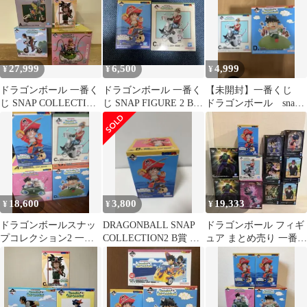
27,999
6,500
4,999
¥
¥
¥
ドラゴンボール 一番く
ドラゴンボール 一番く
【未開封】一番くじ
じ SNAP COLLECTION
じ SNAP FIGURE 2 B賞
ドラゴンボール snap
フィギュア 4個セット
C賞セット
collection
18,600
3,800
19,333
¥
¥
¥
ドラゴンボールスナッ
DRAGONBALL SNAP
ドラゴンボール フィギ
プコレクション2 一番
COLLECTION2 B賞 孫
ュア まとめ売り 一番く
くじ ABCD賞 未開
悟空
じ プライズ
封 新品