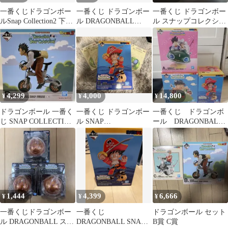
一番くじドラゴンボー
一番くじ ドラゴンボー
一番くじ ドラゴンボー
ルSnap Collection2 下位
ル DRAGONBALL
ル スナップコレクショ
賞
SNAP COLLECTION2
ン2 B・D賞 フィギュア
セット
4,299
4,000
14,800
¥
¥
¥
ドラゴンボール 一番く
一番くじ ドラゴンボー
一番くじ ドラゴンボ
じ SNAP COLLECTION
ル SNAP
ール DRAGONBALL
B賞 孫悟飯
COLLECTION2 B賞
SNAP COLLECTION2
孫悟空
1,444
4,399
6,666
¥
¥
¥
一番くじドラゴンボー
一番くじ
ドラゴンボール セット
ル DRAGONBALL スナ
DRAGONBALL SNAP
B賞 C賞