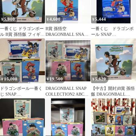
5,000
4,600
5,444
¥
¥
¥
一番くじ ドラゴンボー
B賞 孫悟空
一番くじ ドラゴンボ
ル B賞 孫悟飯 フィギュ
DRAGONBALL SNAP
ール SNAP
ア
FIGURE 一番くじ ドラ
COLLECTION 2 B
ゴンボール
賞 孫悟空
DRAGONBALL SNAP
COLLECTION2 フィギ
ュア プライズ バンダイ
スピリッツ
15,000
19,500
5,620
¥
¥
¥
ドラゴンボール一番く
DRAGONBALL SNAP
【中古】開封)B賞 孫悟
じ SNAP
COLLECTION2 ABC賞
飯 DRAGONBALL
COLLECTION2 フィギ
ラストワン
SNAP FIGURE ｢一番く
ュアまとめ売り
じ ドラゴンボール
DRAGONBALL SNAP
COLLECTION｣[22]