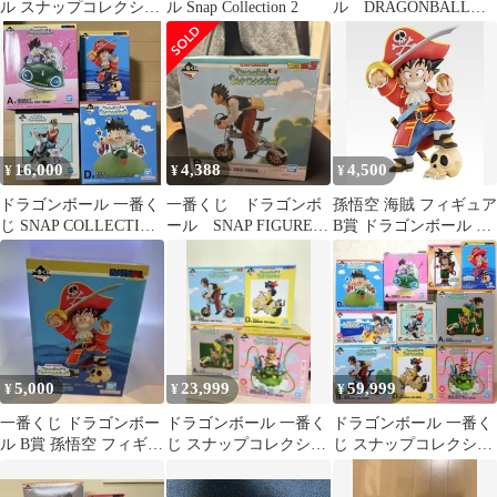
ル スナップコレクショ
ル Snap Collection 2
ル DRAGONBALL
ン フィギュアコンプ
SNAP COLLECTION⭐︎
リートセット
16,000
4,388
4,500
¥
¥
¥
ドラゴンボール 一番く
一番くじ ドラゴンボ
孫悟空 海賊 フィギュア
じ SNAP COLLECTION
ール SNAP FIGURE
B賞 ドラゴンボール ス
2 A B C D賞
Ｂ賞 孫悟飯
ナップコレクション 1
点未開封
5,000
23,999
59,999
¥
¥
¥
一番くじ ドラゴンボー
ドラゴンボール 一番く
ドラゴンボール 一番く
ル B賞 孫悟空 フィギュ
じ スナップコレクシ
じ スナップコレクショ
ア 未開封
ョ 悟空 悟飯 ラン
ン フィギュア 未開封
チ
10点セット