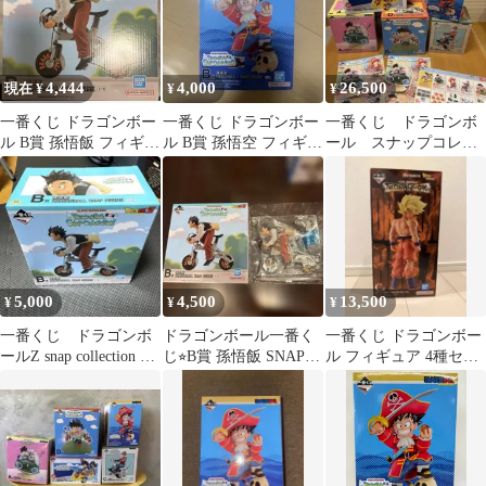
COLLECTION2 ドラゴ
ンボール
4,444
4,000
26,500
現在 ¥
¥
¥
一番くじ ドラゴンボー
一番くじ ドラゴンボー
一番くじ ドラゴンボ
ル B賞 孫悟飯 フィギュ
ル B賞 孫悟空 フィギュ
ール スナップコレク
ア
ア
ション2 フィギュア
コンプセット
5,000
4,500
13,500
¥
¥
¥
一番くじ ドラゴンボ
ドラゴンボール一番く
一番くじ ドラゴンボー
ールZ snap collection B
じ⭐︎B賞 孫悟飯 SNAP
ル フィギュア 4種セッ
賞 孫悟飯
COLLECTION
ト