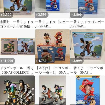
3,500
3,599
3,800
¥
¥
¥
未開封 一番くじ ドラ
一番くじ ドラゴンボー
一番くじ ドラゴンボー
ゴンボール B賞 孫悟飯
ル SNAP
ル SNAP
SNAP FIGURE
COLLECTION2 B賞 フ
COLLECTION2 B賞 孫
ィギュア
悟空 未開封
11,000
4,750
3,999
¥
¥
¥
ドラゴンボール 一番く
【値下げ】ドラゴンボ
一番くじ ドラゴンボ
じ SNAP COLLECTION
ール 一番くじ SNAP
ール SNAP
A賞 B賞
COLLECTION 2 B賞D
COLLECTION B賞 孫
賞
悟飯