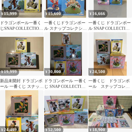
15,999
15,600
16,666
¥
¥
¥
ドラゴンボール一番く
一番くじドラゴンボー
一番くじ ドラゴンボー
じSNAP COLLECTION
ル スナップコレクショ
ル SNAP COLLECTION
フィギュア孫悟飯ラン
ン２ おまけ付き
2 フィギュア セット
チ悟空
19,999
30,000
24,500
¥
¥
¥
新品未開封 ドラゴンボ
ドラゴンボール 一番く
一番くじ ドラゴンボ
ール 一番くじ スナップ
じ SNAP COLLECTION
ール スナップコレク
コレクション フィギュ
フィギュア 5個セット
ション A・B・D・ラ
ア3体セット
ストワン賞
24,499
52,500
18,900
¥
¥
¥