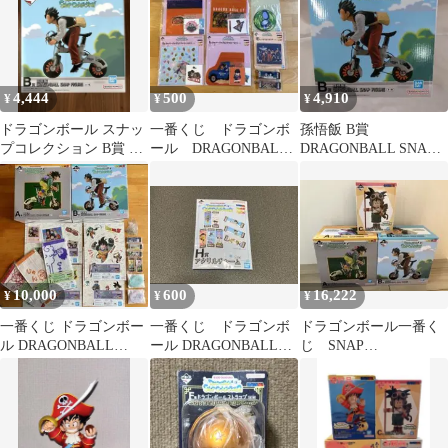
4,444
500
4,910
¥
¥
¥
ドラゴンボール スナッ
一番くじ ドラゴンボ
孫悟飯 B賞
プコレクション B賞 孫
ール DRAGONBALL
DRAGONBALL SNAP
悟飯 フィギュア
SNAP COLLECTION2
FIGURE 「一番くじ」
10,000
600
16,222
¥
¥
¥
一番くじ ドラゴンボー
一番くじ ドラゴンボ
ドラゴンボール一番く
ル DRAGONBALL
ール DRAGONBALL
じ SNAP
SNAPCOLLECTION
SNAP COLLECTION2
COLLECTION フィギ
ュアセット