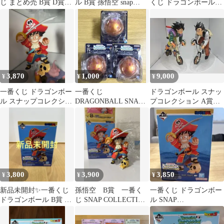
じ まとめ売 B賞 D賞
ル B賞 孫悟空 snap
くじ ドラゴンボール
snap collection2
Collection
DRAGONBALL SNAP
COLLECTION B賞 孫悟
飯 DRAGONBALL
SNAP FIGURE
3,870
1,000
9,000
¥
¥
¥
一番くじ ドラゴンボー
一番くじ
ドラゴンボール スナッ
ル スナップコレクショ
DRAGONBALL SNAP
プコレクション A賞 
ン2 B賞 孫悟空 フィギ
COLLECTION2 F賞セ
賞 セット
ュア
ット
3,800
3,900
3,850
¥
¥
¥
新品未開封✨一番くじ
孫悟空 B賞 一番く
一番くじ ドラゴンボー
ドラゴンボール B賞 孫
じ SNAP COLLECTION
ル SNAP
悟空
2 ドラゴンボール
COLLECTION2 B賞 孫
悟空