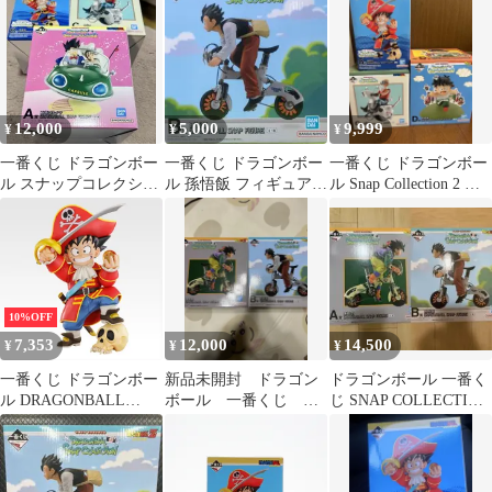
悟飯
12,000
5,000
9,999
¥
¥
¥
一番くじ ドラゴンボー
一番くじ ドラゴンボー
一番くじ ドラゴンボー
ル スナップコレクショ
ル 孫悟飯 フィギュア B
ル Snap Collection 2 ま
ンA賞 B賞 C賞
賞
とめセット
10%OFF
7,353
12,000
14,500
¥
¥
¥
一番くじ ドラゴンボー
新品未開封 ドラゴン
ドラゴンボール 一番く
ル DRAGONBALL
ボール 一番くじ ス
じ SNAP COLLECTION
SNAP COLLECTION 2
ナップコレクション
孫悟空 孫悟飯
B賞 孫悟空
DRAGONBALL SNAP
FIGURE