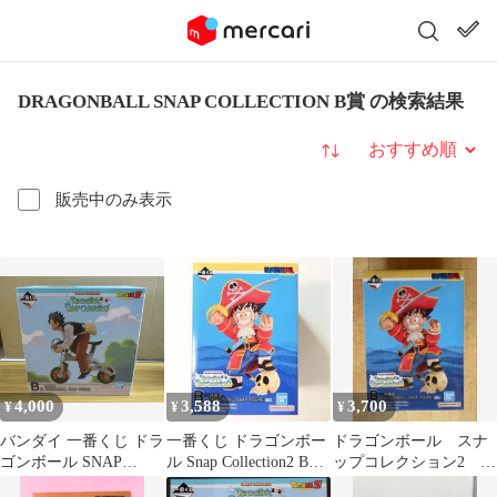
DRAGONBALL SNAP COLLECTION B賞 の検索結果
並び替え
販売中のみ表示
4,000
3,588
3,700
¥
¥
¥
バンダイ 一番くじ ドラ
一番くじ ドラゴンボー
ドラゴンボール スナ
ゴンボール SNAP
ル Snap Collection2 B賞
ップコレクション2 B
COLLECTION B賞 孫悟
孫悟空
賞 孫悟空 一番くじ