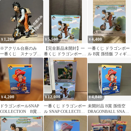
ップコレクション2
COLLECTION 2 B賞
孫悟空
1,200
5,500
4,400
¥
¥
¥
※アクリル台座のみ
【完全新品未開封】一
一番くじ ドラゴンボー
一番くじ スナップコ
番くじ ドラゴンボール
ル B賞 孫悟飯 フィギュ
レクション B賞 孫
孫悟飯 B賞 SNAP
ア
悟飯 台座
FIGURE
4,200
12,000
4,840
¥
¥
¥
ドラゴンボールSNAP
一番くじ ドラゴンボー
未開封品 B賞 孫悟空
COLLECTION B賞孫
ル SNAP COLLECTION
DRAGONBALL SNAP
悟空
A賞 B賞
FIGURE 一番くじ ドラ
ゴンボール
DRAGONBALL SNAP