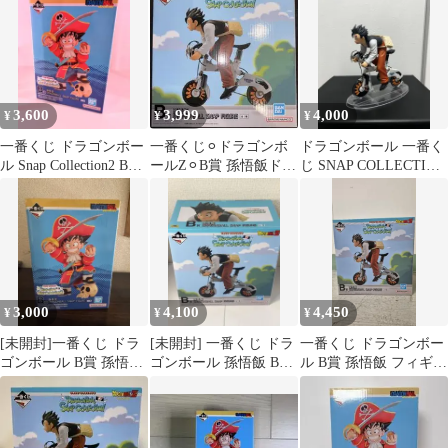
飯 未開封品
3,600
3,999
4,000
¥
¥
¥
一番くじ ドラゴンボー
一番くじ⚪︎ドラゴンボ
ドラゴンボール 一番く
ル Snap Collection2 B賞
ールZ⚪︎B賞 孫悟飯ドラ
じ SNAP COLLECTION
孫悟空
ゴンボール SNAP
B賞
FIGURE
3,000
4,100
4,450
¥
¥
¥
[未開封]一番くじ ドラ
[未開封] 一番くじ ドラ
一番くじ ドラゴンボー
ゴンボール B賞 孫悟空
ゴンボール 孫悟飯 B賞
ル B賞 孫悟飯 フィギュ
フィギュア
SNAP FIGURE
ア