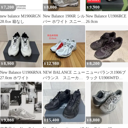
7,200
8,000
9,900
¥
¥
¥
new balance M1906RGN
New Balance 1906R シル
New Balance U1906RCE
28.0㎝ 箱なし
バー ホワイト スニーカ
26.0cm
ー
8,900
12,980
8,200
¥
¥
¥
New Balance U1906RNA
NEW BALANCE ニュー
ニューバランス1906ブ
27.0cm ホワイト
バランス スニーカ
ラック U1906WFD
ー M1906RP 23.0㎝
25.5cm
9,888
15,400
8,800
¥
¥
¥