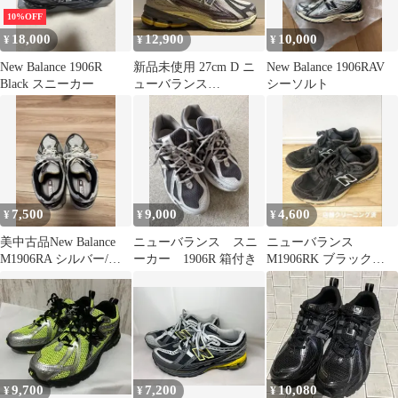
10%OFF
18,000
12,900
10,000
¥
¥
¥
New Balance 1906R
新品未使用 27cm D ニ
New Balance 1906RAV
Black スニーカー
ューバランス
シーソルト
M1906RRA グレー
7,500
9,000
4,600
¥
¥
¥
美中古品New Balance
ニューバランス スニ
ニューバランス
M1906RA シルバー/ブ
ーカー 1906R 箱付き
M1906RK ブラック
ラック28.5cm
26.5cm 1906R 黒
9,700
7,200
10,080
¥
¥
¥