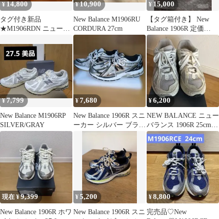
14,800
10,900
15,000
¥
¥
¥
タグ付き新品
New Balance M1906RU
【タグ箱付き】 New
★M1906RDN ニューバ
CORDURA 27cm
Balance 1906R 定価
ランス 27㎝
19,800円
7,799
7,680
6,200
¥
¥
¥
New Balance M1906RP
New Balance 1906R スニ
NEW BALANCE ニュー
SILVER/GRAY
ーカー シルバー ブラッ
バランス 1906R 25cm
ク
グレー
9,399
5,200
8,800
現在 ¥
¥
¥
New Balance 1906R ホワ
New Balance 1906R スニ
完売品♡New