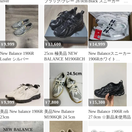
silver
ブラック/グレー 28.0cm
Black スニーカー
26cm
9,999
13,600
14,999
¥
¥
¥
New Balance 1906R
25cm 極美品 NEW
New Balanceスニーカー
Loafer シルバー
BALANCE M1906RCH
1906Rホワイト
U1906RCMニューバラ
ンス
9,999
7,800
15,300
¥
¥
¥
美品 New balance 1906R
美品New Balance
New Balance 1906R reh
23cm
M1906QR 24.5cm
27.0cm ☆新品未使用品