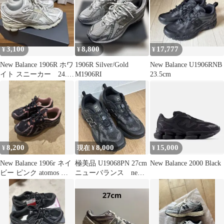
3,100
8,800
17,777
¥
¥
¥
New Balance 1906R ホワ
1906R Silver/Gold
New Balance U1906RNB
イト スニーカー 24.5
M1906RI
23.5cm
センチ
8,200
8,000
15,000
¥
現在 ¥
¥
New Balance 1906r ネイ
極美品 U19068PN 27cm
New Balance 2000 Black
ビー ピンク atomos 限
ニューバランス new
定
balanc