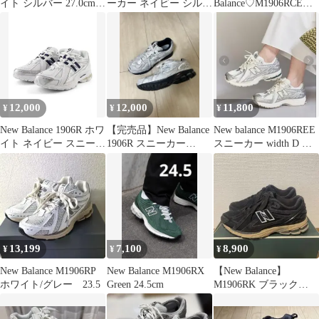
イト シルバー 27.0cm
ーカー ネイビー シルバ
Balance♡M1906RCE♡2
値下げ可
ー23.0センチ
4cm
12,000
12,000
11,800
¥
¥
¥
New Balance 1906R ホワ
【完売品】New Balance
New balance M1906REE
イト ネイビー スニーカ
1906R スニーカー
スニーカー width D シ
ー
M1906DB
ルバー
13,199
7,100
8,900
¥
¥
¥
New Balance M1906RP
New Balance M1906RX
【New Balance】
ホワイト/グレー 23.5
Green 24.5cm
M1906RK ブラック
26.0cm