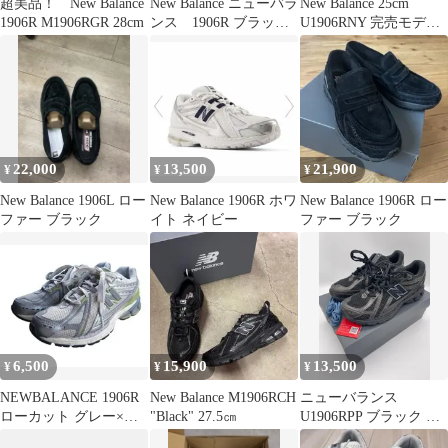
超美品！ New Balance
New Balance ニューバラ
New Balance 25cm
1906R M1906RGR 28cm
ンス 1906R ブラック
U1906RNY 完売モデ
スニーカー
ル M1906R
22,000
13,500
21,900
¥
¥
¥
New Balance 1906L ロー
New Balance 1906R ホワ
New Balance 1906R ロー
ファー ブラック
イト ネイビー
ファー ブラック
6,500
15,900
13,500
¥
¥
¥
NEWBALANCE 1906R
New Balance M1906RCH
ニューバランス
ローカット グレー×グ
"Black" 27.5㎝
U1906RPP ブラック サ
リーン 26.0cm
イズ27.0 スニーカ