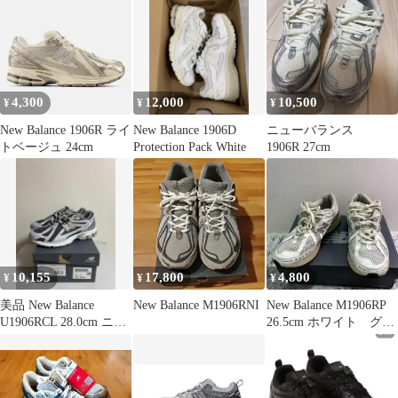
ー *043
4,300
12,000
10,500
¥
¥
¥
New Balance 1906R ライ
New Balance 1906D
ニューバランス
トベージュ 24cm
Protection Pack White
1906R 27cm
10,155
17,800
4,800
¥
¥
¥
美品 New Balance
New Balance M1906RNI
New Balance M1906RP
U1906RCL 28.0cm ニュ
26.5cm ホワイト グレ
ーバランス
ー