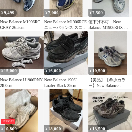
9,499
7,000
7,500
¥
¥
¥
New Balance M1906RC
New Balance M1906RCE
値下げ不可 New
GRAY 26.5cm
ニューバランス スニー
Balance M1906RHX グ
カー
レー 25.5cm
15,000
16,000
10,500
¥
¥
¥
New Balance U1906RNY
New Balance 1906L
【美品】【希少カラ
28.0cm
Loafer Black 25cm
ー】New Balance
M1906RB 28cm グレー
10%OFF
10,800
18,000
13,590
¥
¥
¥