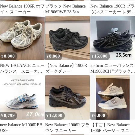
New Balance 1906R ホワ
ブラック New Balance
New Balance 1906R ブラ
イト スニーカー
M1906RWF 28.5㎝
ウン スニーカー レディ
ース メンズ
8,000
8,800
15,000
¥
¥
¥
NEW BALANCE ニュー
【New Balance】1906R
25.5cm ニューバランス
バランス スニーカ
ダークグレー
M1906RCH "ブラック"
ー M1906RP 23cm
黒
8,799
12,000
6,000
¥
¥
¥
new balance M1906REB
New Balance 1906R ブラ
【中古】New Balance
US9
ウン スニーカー
1906R ベージュ スニー