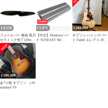
搭載エレアコ仕様]
5%OFF
4,550
2,071
280,000
¥
¥
¥
フォーエバー 夜桜 黒刃
【中古】Windowsハー
ギブソン ハミングバー
セラミック包丁120mm
ド SUNEAST M2.
ド Faded エレアコ 2023
YVTC-12 BK
NVMe SSD対応 外付け
年製
ケース[SENVTC30-
01BK]
200,300
¥
あ*り様 ギブソン j-45
standard VS