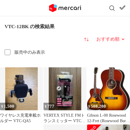
VTC-12BK の検索結果
並び替え
販売中のみ表示
1,500
777
508,200
¥
¥
¥
ワイヤレス充電車載ホ
VERTEX STYLE FMト
Gibson L-00 Rosewood
ルダー VTC-QA5
ランスミッター VTC-
12-Fret (Rosewood Burst)
TM12 BK
[LR Baggs プリアンプ