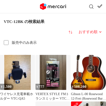
VTC-12BK の検索結果
並び替え
販売中のみ表示
1,500
777
508,200
¥
¥
¥
ワイヤレス充電車載ホ
VERTEX STYLE FMト
Gibson L-00 Rosewood
ルダー VTC-QA5
ランスミッター VTC-
12-Fret (Rosewood Burst)
TM12 BK
[LR Baggs プリアンプ