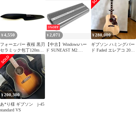
搭載エレアコ仕様]
5%OFF
4,550
2,071
280,000
¥
¥
¥
フォーエバー 夜桜 黒刃
【中古】Windowsハー
ギブソン ハミングバー
セラミック包丁120mm
ド SUNEAST M2.
ド Faded エレアコ 2023
YVTC-12 BK
NVMe SSD対応 外付け
年製
ケース[SENVTC30-
01BK]
200,300
¥
あ*り様 ギブソン j-45
standard VS