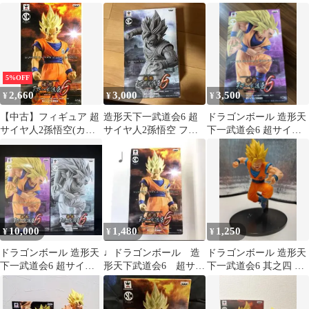
6 超サイヤ人3孫悟空 2
ーパーサイヤ人2 造形
人2孫悟空
種セット
天下一武道会
5%OFF
2,660
3,000
3,500
¥
¥
¥
【中古】フィギュア 超
造形天下一武道会6 超
ドラゴンボール 造形天
サイヤ人2孫悟空(カラ
サイヤ人2孫悟空 フィ
下一武道会6 超サイヤ
ー) 「ドラゴンボール
ギュア
人3 孫悟空 開封品
超」 SCultures BIG 造形
天下一武道会6 其之二
10,000
1,480
1,250
¥
¥
¥
ドラゴンボール 造形天
♩ドラゴンボール 造
ドラゴンボール 造形天
下一武道会6 超サイヤ
形天下武道会6 超サイ
下一武道会6 其之四 超
人3孫悟空 2種セット
ヤ人2 孫悟空 フィギ
サイヤ人2 孫悟空 フィ
ュア
ギュア