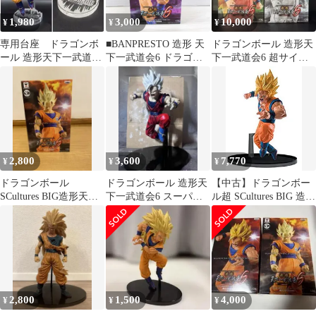
1,980
3,000
10,000
¥
¥
¥
専用台座 ドラゴンボ
■BANPRESTO 造形 天
ドラゴンボール 造形天
ール 造形天下一武道会
下一武道会6 ドラゴン
下一武道会6 超サイヤ
6 超サイヤ人3 孫悟空
ボール超 SCultures BIG
人3孫悟空 2種セット 魔
造形天下一武道会6 其
人ブウ編
之6 超サイヤ人3孫悟空
中古品■
2,800
3,600
7,770
¥
¥
¥
ドラゴンボール
ドラゴンボール 造形天
【中古】ドラゴンボー
SCultures BIG造形天下
下一武道会6 スーパー
ル超 SCultures BIG 造形
一武道会6 超サイヤ人2
サイヤ人2 孫悟空 リペ
天下一武道会6 其之四
孫悟空
イント
超サイヤ人2孫悟空(プ
ライズ) ggw725x
2,800
1,500
4,000
¥
¥
¥