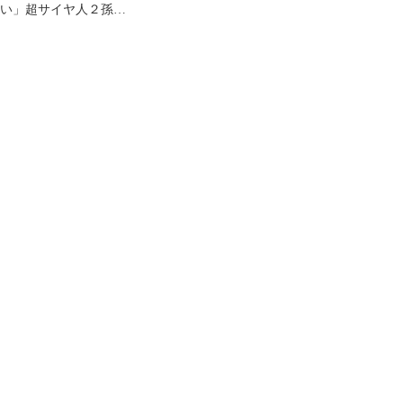
い」超サイヤ人２孫悟
空 フルカラーver. （ド
ラゴンボール超
SCultures BIG 造形天下
一武道会6 其之二 アニ
メ プライズ バンプレス
ト）