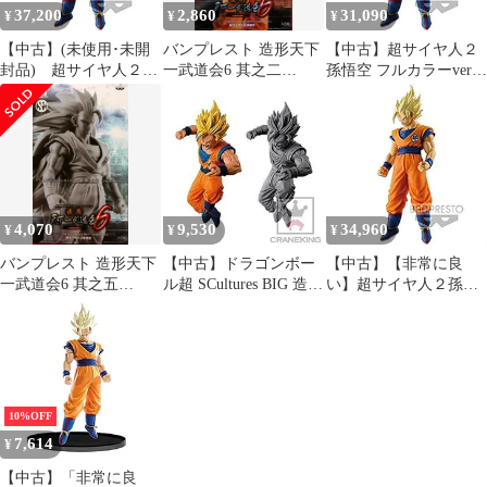
37,200
2,860
31,090
¥
¥
¥
【中古】(未使用･未開
バンプレスト 造形天下
【中古】超サイヤ人２
封品) 超サイヤ人２孫
一武道会6 其之二
孫悟空 フルカラーver.
悟空 フルカラーver.
SCultures BIG 超サイヤ
（ドラゴンボール超
（ドラゴンボール超
人2 孫悟空カラーVer
SCultures BIG 造形天下
SCultures BIG 造形天下
一武道会6 其之二 アニ
一武道会6 其之二 アニ
メ プライズ バンプレス
メ プライズ バンプレス
ト） ggw725x
ト） df5ndr3
4,070
9,530
34,960
¥
¥
¥
バンプレスト 造形天下
【中古】ドラゴンボー
【中古】【非常に良
一武道会6 其之五
ル超 SCultures BIG 造形
い】超サイヤ人２孫悟
SCultures BIG スーパー
天下一武道会6 其之四
空 フルカラーver. （ド
サイヤ人3悟空/スペシ
超サイヤ人2孫悟空 全2
ラゴンボール超
ャルカラー
種セット 通常カラー /
SCultures BIG 造形天下
特別カラー
一武道会6 其之二 アニ
メ プライズ バンプレス
ト） ggw725x
10%OFF
7,614
¥
【中古】「非常に良