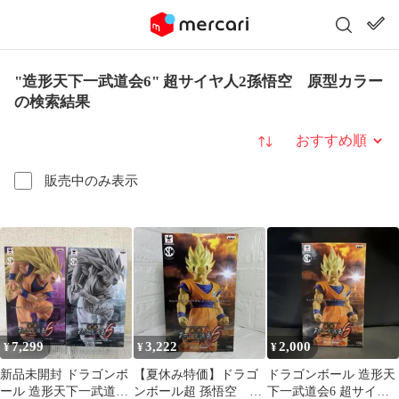
"造形天下一武道会6" 超サイヤ人2孫悟空 原型カラー
の検索結果
並び替え
販売中のみ表示
7,299
3,222
2,000
¥
¥
¥
新品未開封 ドラゴンボ
【夏休み特価】ドラゴ
ドラゴンボール 造形天
ール 造形天下一武道会
ンボール超 孫悟空 ス
下一武道会6 超サイヤ