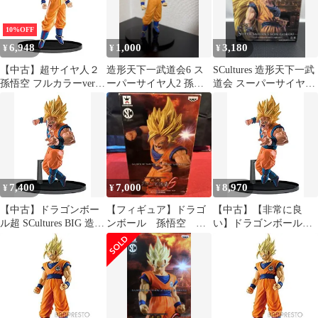
10%OFF
6,948
1,000
3,180
¥
¥
¥
【中古】超サイヤ人２
造形天下一武道会6 ス
SCultures 造形天下一武
孫悟空 フルカラーver.
ーパーサイヤ人2 孫悟
道会 スーパーサイヤ人
（ドラゴンボール超
空フィギュア
3 孫悟空 フィギュア
SCultures BIG 造形天下
一武道会6 其之二 アニ
メ プライズ バンプレス
ト）
7,400
7,000
8,970
¥
¥
¥
【中古】ドラゴンボー
【フィギュア】ドラゴ
【中古】【非常に良
ル超 SCultures BIG 造形
ンボール 孫悟空 ス
い】ドラゴンボール超
天下一武道会6 其之四
ーパーサイヤ人2 造形
SCultures BIG 造形天下
超サイヤ人2孫悟空(プ
天下一武道会
一武道会6 其之四 超サ
ライズ)
イヤ人2孫悟空(プライ
ズ) ggw725x