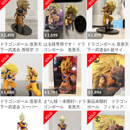
ヤ人2孫悟空 通常カラ
ー
2,499
1,699
1,899
¥
¥
¥
ドラゴンボール 造形天
はる様専用です！ ドラ
ドラゴンボール 造形天
下一武道会 孫悟空 スー
ゴンボール 造形天下
下一武道会6 超サイヤ
パーサイヤ人3 フィギ
一武道会6 超サイヤ人3
人3 孫悟空
ュア
孫悟空
1,600
1,700
3,894
¥
¥
¥
ドラゴンボール 造形天
ま*ん様 ✨未開封✨ドラ
新品未開封 ドラゴン
下一武道会 スーパーサ
ゴンボール 造形天下
ボール フィギュア
イヤ人3 超戦士列伝悟
一武道会 スーパーサイ
造形天下一武道会超サ
空2体セット
ヤ人2孫悟空
イヤ人3 孫悟空