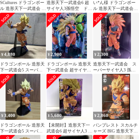
SCultures ドラゴンボー
造形天下一武道会6 超
い*ん様 ドラゴンボー
ル 造形天下一武道会 ス
サイヤ人3孫悟空 ドラ
ル 造形天下一武道会5
ーパーサイヤ人3 孫悟
ゴンボール フィギュ
超サイヤ人2 孫悟空 フ
空
ア
ィギュア
4,880
2,900
2,300
¥
¥
¥
ドラゴンボール 造形天
ドラゴンボール 造形天
造形天下一武道会 ス
下一武道会5 スーパー
下一武道会 超サイヤ人
ーパーサイヤ人3 孫悟
サイヤ人孫悟空
3 孫悟空 フィギュア
空
3,400
5,600
2,860
¥
¥
¥
ドラゴンボール 造形天
【未開封】造形天下一
バンプレスト スカルチ
下一武道会5 スーパー
武道会6 超サイヤ人3 孫
ャーズ BIG 造形天下一
サイヤ人孫悟空
悟空 ドラゴンボール超
武道会6-4 DB超 超サイ