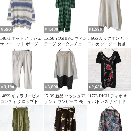
590
4,480
1,590
¥
¥
¥
14871 オッド メッシュ
15158 YOSHIKO ヴィン
14956 ルックオン ワッ
サマーニット ボーダー
テージ タータンチェッ
フルカットソー 長袖 白
リネン混 ブルー L
ク ワンピース 緑
F フリーサイズ 韓国製
3,190
3,890
2,680
¥
¥
¥
14899 ギャラリービス
15139 新品 ハッシュア
11773 DIOH ディオ キ
コンティ クロップドパ
ッシュ ワンピース 長袖
ャバドレス ナイトドレ
ンツ ベージュ M スト
チュニック M グレー
ス 黒 花柄 S 派手古着
レッチ有