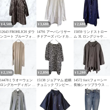
4,500
3,680
2,680
¥
¥
¥
12643 FROHLICH ダウ
14791 アーバンリサー
15059 リンドストロー
ンコート ブルーフォッ
チドアーズ バンドカラ
ム 3L ロングジャケッ
クスファー付 茶色 L
ーロングシャツ 白 綿
ト ネイビー 綿 アウタ
100%
ー 紺
2,190
2,890
1,280
¥
¥
¥
14478ミラオーウェン
15138 ジョアマム 総柄
14572 for/cフォーシー
ロングカーディガン S
チュニック ワンピース
長袖シャツブラウス モ
リブニット アイボリー
フリーサイズ ネイビー
カ茶ドルマンオーバー
ベージュ
韓国
サイズ