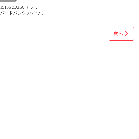
15136 ZARA ザラ テー
パードパンツ ハイウエ
スト オフホワイト 白 L
次へ