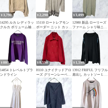
3,790
2,290
3,099
¥
¥
¥
14295 ルカ レディラッ
15110 ロートレアモン
12980 新品 ローリーズ
クルカ ボリューム袖 ス
ボーダー ニット カット
ファーム シャリ味ニッ
ウェット ベージュ 日本
ソー チュニック M グ
トスカート M グリーン
製
レー
緑
880
8,590
1,599
¥
¥
¥
14854 トレベルトブラ
H110 ユナイテッドアロ
13912 FRIFUL フリフル
ンドライン
ーズ グリーンレーベル
肩出し カットソー L 黒
Pコート M 中綿 赤 古着
青 配色 ロンT