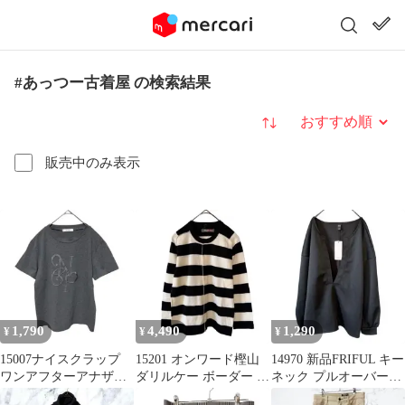
#あっつー古着屋 の検索結果
並び替え
販売中のみ表示
1,790
4,490
1,290
¥
¥
¥
15007ナイスクラップ
15201 オンワード樫山
14970 新品FRIFUL キー
ワンアフターアナザー
ダリルケー ボーダー ニ
ネック プルオーバー
ロゴ刺繍Tシャツ グレ
ットカーディガン M 黒
XL チャコールグレー