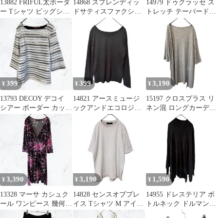
13882 FRIFUL太ボーダ
14868 スプレンディッ
14979 ドゥクラッセ ス
ー Tシャツ ビッグシル
ドサティスファクショ
トレッチ テーパードパ
エット Mユニセックス
ン ベスト ジレ L ブラ
ンツ 黒 9 M相当 ポケッ
ック黒
ト
399
399
3,190
¥
¥
¥
13793 DECOY デコイ
14821 アースミュージ
15197 クロスプラス リ
シアー ボーダー カット
ックアンドエコロジー
ネン混 ロングカーディ
ソーM 七分袖 ホワイト
長袖 Tシャツ S 黒 リブ
ガン M グレー 羽織り
3,390
3,190
1,590
¥
¥
¥
13328 マーサ カシュク
14828 センスオブプレ
14955 ドレステリア ボ
ール ワンピース 幾何学
イス Tシャツ M アイボ
トルネック ドルマンニ
総柄 ピンク Mジャージ
リー ベージュ カットソ
ット プルオーバー F 黒