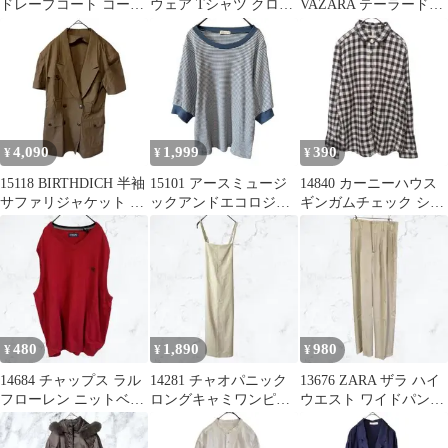
ドレープコート コーデ
ウェア Tシャツ クロス
VAZARA テーラードカ
ィガン カーキ 韓国
ストラップ L 水色スポ
ラー ロングジレ 黒Lベ
ーツ
スト
4,090
1,999
390
¥
¥
¥
15118 BIRTHDICH 半袖
15101 アースミュージ
14840 カーニーハウス
サファリジャケット 綿
ックアンドエコロジー
ギンガムチェック シャ
100%ブラウン
リブ ボーダーカットソ
ツ ネルシャツ風 白黒
ー フリー
M
480
1,890
980
¥
¥
¥
14684 チャップス ラル
14281 チャオパニック
13676 ZARA ザラ ハイ
フローレン ニットベス
ロングキャミワンピー
ウエスト ワイドパンツ
ト XXL 赤 刺繍ロゴ 古
ス ジャンパースカート
ベージュ XS古着
着
黄緑