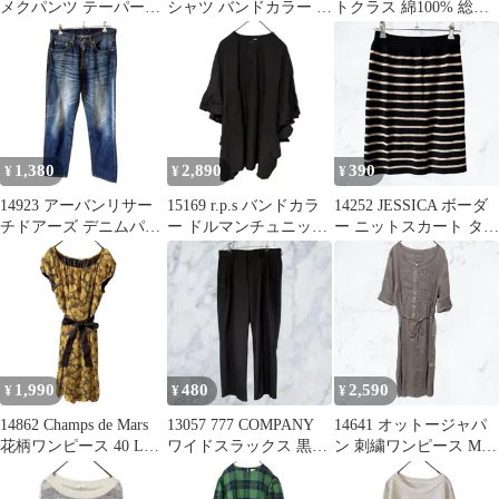
メクパンツ テーパード
シャツ バンドカラー 長
トクラス 綿100% 総レ
S ライトグレー 洗える
袖 グリーン ゆったり
ースブラウス フリー白
M
刺繍
1,380
2,890
390
¥
¥
¥
14923 アーバンリサー
15169 r.p.s バンドカラ
14252 JESSICA ボーダ
チドアーズ デニムパン
ー ドルマンチュニック
ー ニットスカート タイ
ツ ジーンズ ジーパン
チュニックシャツ F黒
ト 黒 ウエストゴム
36 S
1,990
480
2,590
¥
¥
¥
14862 Champs de Mars
13057 777 COMPANY
14641 オットージャパ
花柄ワンピース 40 L日
ワイドスラックス 黒
ン 刺繍ワンピース M
本製 リボン
LONG M 韓国
グレージュ インナーキ
ャミ付