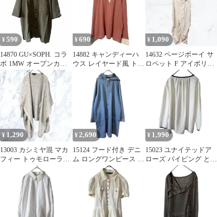
590
690
1,090
¥
¥
¥
14870 GU×SOPH. コラ
14882 キャンディーハ
14632 ページボーイ サ
ボ 1MW オープンカラ
ウス レイヤード風 トッ
ロペット F アイボリー
ーシャツ S カーキ
プス ピンク F2⁠
オーバーオール ベージ
ュ
1,290
2,690
1,990
¥
¥
¥
13003 カシミヤ混 マカ
15124 フード付き デニ
15023 ユナイテッドア
フィー トゥモローラン
ム ロングワンピース シ
ローズ パイピング とろ
ド ロングカーディガン
ャツコート 羽織り L 古
みブラウス 白 キーネッ
グレー
着
ク