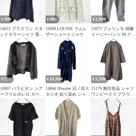
390
480
1,990
¥
¥
¥
14651 プラスワン スタ
11849 LOUNIE ラムレ
15073 フェリシモ 綿麻
ンドカラーシャツ 長袖
ザーショートジャケッ
イージーパンツ M グレ
ネイビー M ライトオン⁠
ト 薄緑 柔らか M 羽織
ー 千鳥格子 リネン混
590
10,900
3,390
¥
¥
¥
14907 パラビオン シア
14866 Hinome 日ノ目ス
15179 無印良品 シャツ
ーフリルボレロ カーデ
タジオ 絞り染め シャツ
ワンピース S ブラウン
ィガン チャコールグレ
ワンピース ネイビー
スタンドカラー 七分袖
ー 黒