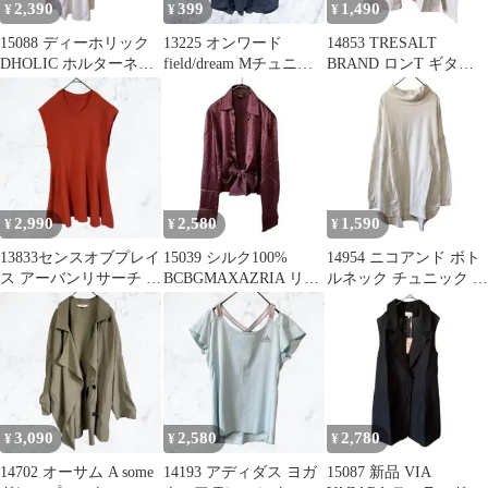
2,390
399
1,490
¥
¥
¥
15088 ディーホリック
13225 オンワード
14853 TRESALT
DHOLIC ホルターネッ
field/dream Mチュニッ
BRAND ロンT ギター
ク キャミワンピース 白
ク ブラウス 古着
虹 リンガーTシャツ S
2,990
2,580
1,590
¥
¥
¥
13833センスオブプレイ
15039 シルク100%
14954 ニコアンド ボト
ス アーバンリサーチ リ
BCBGMAXAZRIA リボ
ルネック チュニック L
ブニット チュニック オ
ンブラウス シャツM
白 オーバーサイズ 古着
レンジ
3,090
2,580
2,780
¥
¥
¥
14702 オーサム A some
14193 アディダス ヨガ
15087 新品 VIA