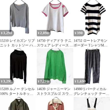
イン サイケデリック
ント マキシスカート 紺
パンツ メンズ S グレー
古着
古着
3,290
2,090
390
¥
¥
¥
15210 レイカズン リブ
14750 ディアドラ テニ
14752 ロートレアモン
ニット カットソー ハー
スウェア レディース L
ボーダー TシャツM黒
トネック くすみブルー
半袖 Tシャツ 白 ピンク
白 サイドジップ チュニ
F
ック
3,290
7,280
1,690
¥
¥
¥
15209 ルノー テンセル
14639 ジャーニーマン
14980リバーティカル
100% タートルネック
ストラスブルゴ スウェ
グレンチェック テーパ
カットソー 黒M袖ギャ
ット M グリーン トレ
ードパンツ ストレッチ
ザー
ーナー
グレーM