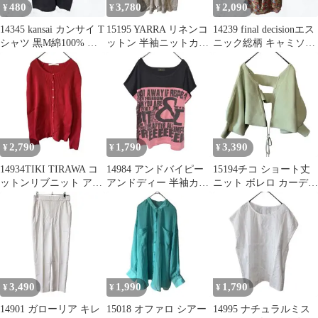
480
3,780
2,090
¥
¥
¥
14345 kansai カンサイ T
15195 YARRA リネンコ
14239 final decisionエス
シャツ 黒M綿100% ポ
ットン 半袖ニットカー
ニック総柄 キャミソー
ケット付き ロゴ
ディガン 麻混 レース風
ル チュニック
2,790
1,790
3,390
¥
¥
¥
14934TIKI TIRAWA コ
14984 アンドバイピー
15194チコ ショート丈
ットンリブニット アン
アンドディー 半袖カッ
ニット ボレロ カーディ
サンブル カーディガン
トソー Tシャツ ピンク
ガン グリーン ショート
黒 M
丈
3,490
1,990
1,790
¥
¥
¥
14901 ガローリア キレ
15018 オファロ シアー
14995 ナチュラルミス