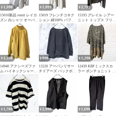
1,990
1,990
2,799
¥
¥
¥
15010新品 remit レイカ
15019 フレンチコネク
15193 グレイル シアー
ズン 白シャツ オーバー
ション 綿100% パフス
ニット トップス フリル
サイズ 長袖 F⁠
リーブ シャツワンピー
サイドリボン グレー古
ス M
着
1,390
990
1,290
¥
¥
¥
14940 アクシーズファ
13220 アーバンリサー
12439 KBFミックスカ
ム ハイネックシャーリ
チドアーズ バックボタ
ラー ポンチョニット V
ングスリーブブラウス
ン ブラウス ネイビー薄
ネック ドルマンスリー
チュニック
手 古着
ブ
1,780
2,990
1,690
¥
¥
¥