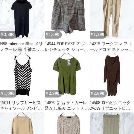
ー
白
3,880
1,090
1,390
¥
¥
¥
H98 roberto collina メリ
14944 FOREVER 21グ
14215 ワークマン フィ
ノウール 黒 半袖ニット
レンチェック ショート
ールドコア ストレッチ
ワンピース
パンツ M ウエストゴム
パンツ ベージュ Lチノ
パン
1,690
2,990
2,090
¥
¥
¥
15011 リップサービス
14879 新品 ラトカーレ
14508 ロペピクニック
キャミソールワンピー
透かし編み ニット カー
2WAYリブニットロン
ス ミニ丈 ボーダー柄
ディガン M 緑 羽織り
グワンピースM茶 カー
クレッジ
ディガン