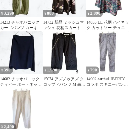
3,290
880
2,890
¥
¥
¥
14213 チャオパニック
14732 新品 ミッシュマ
14855 LL 花柄 ハイネッ
カーゴパンツ カーキ ワ
ッシュ 花柄スカート ひ
ク カットソー チュニッ
イド パラシュートパン
ざ丈 フレア ブラウン
ク ボタニカル 総柄 紺
ツ M
XS
390
1,990
790
¥
¥
¥
14682 チャオパニック
15074 アズノゥアズ ク
14902 earth×LIBERTY
ティピー ボートネック
ロップドパンツ M 黒
コラボ スキニーパンツ
リブカットソー 長袖 ネ
綿100% ジップデザイ
ブルー 小花柄S
イビー
ン
2,490
¥