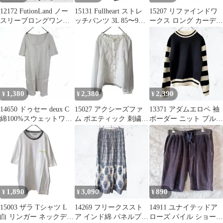
12172 FutionLand ノー
15131 Fullheart ストレ
15207 リファインドワ
スリーブロングワンピ
ッチパンツ 3L 85〜93
ークス ロング カーディ
ース XLネイビー
グレージュ
ガン 緑 F サイドスリッ
ト
1,380
2,380
2,390
¥
¥
¥
14650 ドゥセー deux C
15027 アクシーズファ
13371 アダムエロペ 袖
綿100%スウェットワン
ム ポエティック 刺繍レ
ボーダー ニット プルオ
ピース グレー
ース パール襟ブラウス
ーバー 38 M ネイビー
M 白
1,890
3,090
890
¥
¥
¥
15003 ザラ Tシャツ L
14269 フリークススト
14911 ユナイテッドア
白 リンガー ネックデザ
ア インド綿 パネルプリ
ローズ パイル ショート