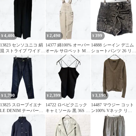
ー
ー
4,400
2,490
399
¥
¥
¥
13823 センソユニコ 絹
14377 綿100% オーバー
14888 シーイン デニム
混 ストライプ ワイドパ
オール サロペット M
ショートパンツ 26 リボ
ンツ 日本製 M黒ビスコ
アイボリー ホワイト
ン カーゴ アシメ Y2K
ース
1,790
2,399
3,190
¥
¥
¥
13825 スローブイエナ
14722 ロペピクニック
14487 マウジー コット
LE DENIM テーパード
キャミソール 黒 36S リ
ン100% Vネック リブ
デニムパンツ 濃紺 M
ブ クロス紐 インナー⁠
ニット セーター S 茶