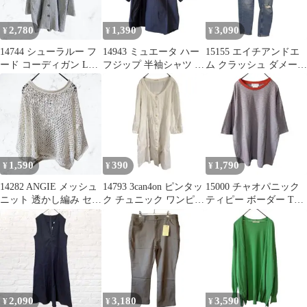
2,780
1,390
3,090
¥
¥
¥
14744 シューラルー フ
14943 ミュエータ ハー
15155 エイチアンドエ
ード コーディガン LL
フジップ 半袖シャツ オ
ム クラッシュ ダメージ
ロングカーディガン グ
ーバーサイズ Mネイビ
ジーンズ デニム EUR44
レー
ー
1,590
390
1,790
¥
¥
¥
14282 ANGIE メッシュ
14793 ⁠3can4on ピンタッ
15000 チャオパニック
ニット 透かし編み セー
ク チュニック ワンピー
ティピー ボーダー Tシ
ター アイボリー 古着
ス M 白レース⁠
ャツ M ビッグシルエッ
ト
2,090
3,180
3,590
¥
¥
¥