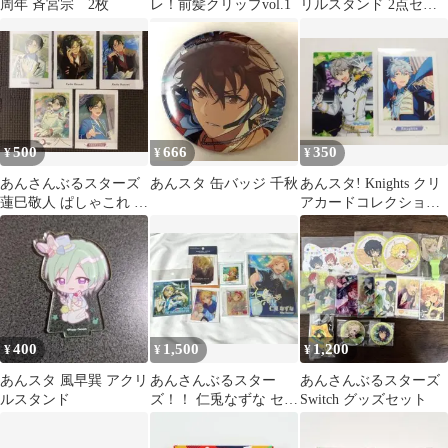
周年 斉宮宗 2枚
レ！前髪クリップvol.1
リルスタンド 2点セッ
ト
500
666
350
¥
¥
¥
あんさんぶるスターズ
あんスタ 缶バッジ 千秋
あんスタ! Knights クリ
蓮巳敬人 ぱしゃこれ ま
アカードコレクション
とめ売り
10 瀬名泉 2枚セット
400
1,500
1,200
¥
¥
¥
あんスタ 風早巽 アクリ
あんさんぶるスター
あんさんぶるスターズ
ルスタンド
ズ！！ 仁兎なずな セッ
Switch グッズセット
ト