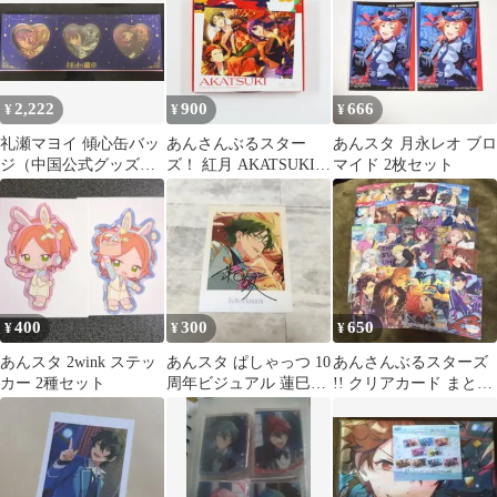
2,222
900
666
¥
¥
¥
礼瀬マヨイ 傾心缶バッ
あんさんぶるスター
あんスタ 月永レオ ブロ
ジ（中国公式グッズ）
ズ！ 紅月 AKATSUKI
マイド 2枚セット
3種セット
アルバムシリーズ 04 初
回盤
400
300
650
¥
¥
¥
あんスタ 2wink ステッ
あんスタ ぱしゃっつ 10
あんさんぶるスターズ
カー 2種セット
周年ビジュアル 蓮巳敬
!! クリアカード まとめ
人
売り