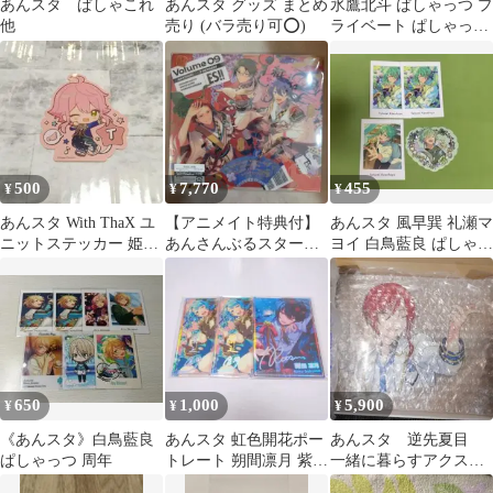
あんスタ ぱしゃこれ
あんスタ グッズ まとめ
氷鷹北斗 ぱしゃっつ プ
他
売り (バラ売り可⭕️)
ライベート ぱしゃっつ
6 private Vol.6
500
7,770
455
¥
¥
¥
あんスタ With ThaX ユ
【アニメイト特典付】
あんスタ 風早巽 礼瀬マ
ニットステッカー 姫宮
あんさんぶるスター
ヨイ 白鳥藍良 ぱしゃっ
桃李
ズ!!アルバムシリーズ
つ プチプリ
『TRIP』紅月
650
1,000
5,900
¥
¥
¥
《あんスタ》白鳥藍良
あんスタ 虹色開花ポー
あんスタ 逆先夏目
ぱしゃっつ 周年
トレート 朔間凛月 紫之
一緒に暮らすアクス
創
タ Switch あんさん