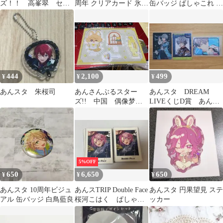
ズ！！ 高峯翠 セッ
周年 クリアカード 氷鷹
缶バッジ ぱしゃこれ 巴
ト 缶バッジ ラバース
北斗 明星スバル
日和 漣ジュン 七種茨
トラップ アルカナ
444
2,100
499
¥
¥
¥
あんスタ 朱桜司
あんさんぶるスター
あんスタ DREAM
ズ!! 中国 偶像梦幻
LIVEくじD賞 あんス
祭 絨絨カフェ アク
タチップス2 瀬名泉
スタ 鳴上 嵐
【最終値下げ】
5%OFF
650
6,650
650
¥
¥
¥
あんスタ 10周年ビジュ
あんスTRIP Double Face
あんスタ 円果望見 ステ
アル 缶バッジ 白鳥藍良
桜河こはく ぱしゃっ
ッカー
つ 56点纏め売り