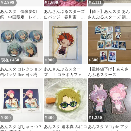
2,999
1,600
2,111
¥
¥
¥
あんスタ 偶像夢幻
あんさんぶるスターズ
【値下】あんスタ あん
祭 中国限定 レイン
缶バッジ 春川宙 ⚠️
さんぶるスターズ 朔間
コート ぬいぐるみ
発送が8/17以降になり
零 イベコレ缶 Casual
氷鷹北斗 2点
ます。
450
900
300
現在 ¥
¥
¥
あんスタ コレクション
あんさんぶるスター
【最終値下げ】あんさ
缶バッジ fine 日々樹渉
ズ！！ コラボカフェ ア
んぶるスターズ
5点まとめ売り
クリルスタンド 鬼龍紅
Trickstar カードまとめ
郎
売り
300
400
1,250
¥
¥
¥
あんスタ ぱしゃっつ 7
あんスタ 遊木真 みにコ
あんスタ Valkyrie アク