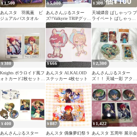
1,500
5,000
300
¥
¥
¥
あんスタ 羽風薫 ビ
あんさんぶるスター
天城燐音 ぱしゃっつ プ
ジュアルバスタオル
ズ!!Valkyrie TRIPグッズ
ライベート ぱしゃっつ
セット
6 private Vol.6 ②
380
666
2,300
¥
¥
¥
Knights ポラロイド風フ
あんスタ ALKALOID
あんさんぶるスター
ォトカード2枚セット
ステッカー 4枚セット
ズ！！ 天城一彩 アクス
あんスタ 朱桜司
タセット
400
887
1,422
¥
¥
¥
あんさんぶるスター
あんスタ 偶像夢幻祭 9
あんスタ 五周年 展示会