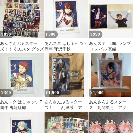
898
300
999
¥
¥
¥
あんさんぶるスター
あんスタ ぱしゃっつ 7
あんステ 10th ランブ
ズ！！ あんスタ グッズ
周年 守沢千秋
ロ スバル 真緒
300
1,900
1,000
¥
¥
¥
あんスタ ぱしゃっつ 7
あんさんぶるスター
あんさんぶるスター
周年 鬼龍紅郎
ズ！！ 乱凪砂 アク
ズ 朔間凛月 アクリ
リルスタンド
ルブロック