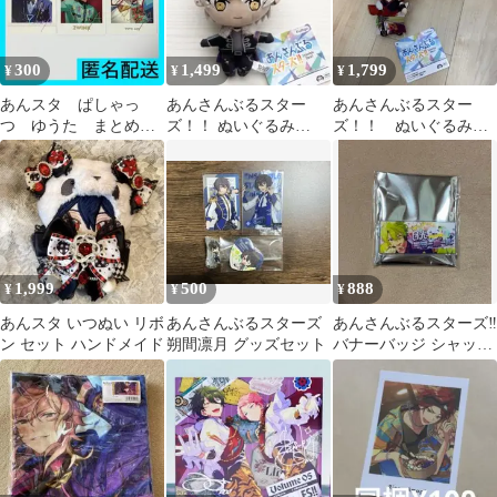
300
1,499
1,799
¥
¥
¥
あんスタ ぱしゃっ
あんさんぶるスター
あんさんぶるスター
つ ゆうた まとめ売
ズ！！ ぬいぐるみ
ズ！！ ぬいぐるみ
り
UNDEAD 大神晃牙
紅月
1,999
500
888
¥
¥
¥
あんスタ いつぬい リボ
あんさんぶるスターズ
あんさんぶるスターズ‼︎
ン セット ハンドメイド
朔間凛月 グッズセット
バナーバッジ シャッフ
ル あんスタ 巴日和
Eden