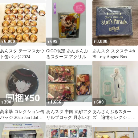
ミ ブラック
祭
6,000
699
8,888
¥
¥
¥
あんスタ テーマスカウ
GiGO限定 あんさんぶ
あんスタ スタステ 4th
ト缶バッジ2024
るスターズ アクリルフ
Blu-ray August Box
SPRING 仁兎なずな
レーム Crazy:B
300
1,666
600
¥
¥
¥
高峯翠 コレクション缶
あんスタ 中国 流砂アク
あんさんぶるスター
バッジ 2025 Jun Idol
リルブロック 月永レオ
ズ 追憶セレクショ
Side 流星隊
ン エレメントアクリ
ルスタンド 乱 凪砂