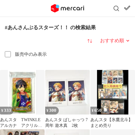
#あんさんぶるスターズ！！ の検索結果
並び替え
販売中のみ表示
333
300
650
¥
¥
¥
あんスタ TWINKLE
あんスタ ぱしゃっつ 7
あんスタ【氷鷹北斗】
アルカナ アクリルス
周年 遊木真 2枚
まとめ売り
タンド 氷鷹北斗