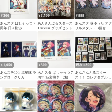
300
1,500
999
¥
¥
¥
あんスタ ぱしゃっつ 7
あんさんぶるスターズ
あんスタ 葵ゆうた アク
周年 日々樹渉
Trickstar グッズセット
リルスタンド 3個セッ
ト
1,050
300
399
¥
¥
現在 ¥
あんステ10th 流星隊 ラ
あんスタ ぱしゃっつ 7
あんさんぶるスター
ンブロ クリカ
周年 姫宮桃李 2枚
ズ！！ コレクタブルカ
ード