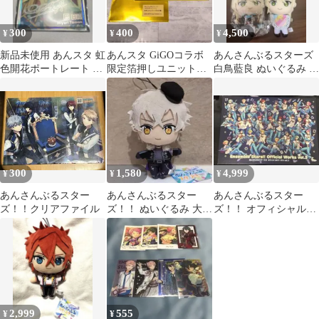
300
400
4,500
¥
¥
¥
新品未使用 あんスタ 虹
あんスタ GiGOコラボ
あんさんぶるスターズ
色開花ポートレート フ
限定箔押しユニットポ
白鳥藍良 ぬいぐるみ 2
ィーチャースカウト 巴
ストカード Switch
種セット セリアハート
日和
窓ポーチ付
300
1,580
4,999
¥
¥
¥
あんさんぶるスター
あんさんぶるスター
あんさんぶるスター
ズ！！クリアファイル
ズ！！ ぬいぐるみ 大神
ズ！！ オフィシャルワ
晃牙
ークス Vol.3
2,999
555
¥
¥