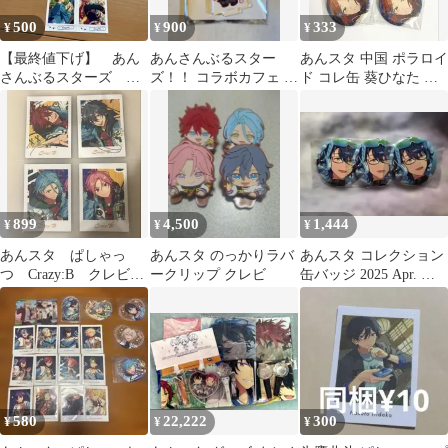
500
900
333
¥
¥
¥
【最終値下げ】 あん
あんさんぶるスター
あんスタ 中国 ポラロイ
さんぶるスターズ
ズ！！ コラボカフェ ア
ド コレ缶 葵ひなた 葵
Knights ぱしゃこれ 缶
クリルスタンド 蓮巳敬
ゆうた 4点セット
バッチ
人
899
4,500
1,444
¥
¥
¥
あんスタ ぱしゃっ
あんスタ のっかりラバ
あんスタ コレクション
つ Crazy:B クレビ
ークリップ クレビ
缶バッジ 2025 Apr. 青
TRIP
つむぎ 3点セット
580
22,222
300
¥
¥
¥