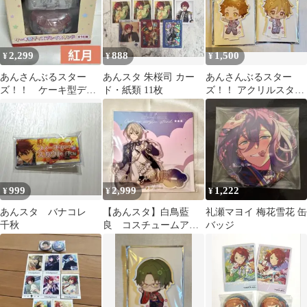
2,299
888
1,500
¥
¥
¥
あんさんぶるスター
あんスタ 朱桜司 カー
あんさんぶるスター
ズ！！ ケーキ型ディ
ド・紙類 11枚
ズ！！ アクリルスタン
スプレイスタンド 紅
ド 天満光 真白友也
月 GiGO限定
999
2,999
1,222
¥
¥
¥
あんスタ バナコレ
【あんスタ】白鳥藍
礼瀬マヨイ 梅花雪花 缶
千秋
良 コスチュームアク
バッジ
リルスタンド★★★