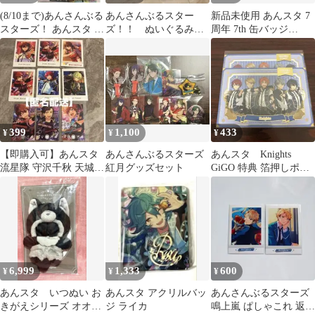
(8/10まで)あんさんぶる
あんさんぶるスター
新品未使用 あんスタ 7
スターズ！ あんスタ フ
ズ！！ ぬいぐるみ
周年 7th 缶バッジ
ァンブック ノベライズ
alkaloid 礼瀬マヨイ
Knights 朔間凛月
雑誌
399
1,100
433
¥
¥
¥
【即購入可】あんスタ
あんさんぶるスターズ
あんスタ Knights
流星隊 守沢千秋 天城一
紅月グッズセット
GiGO 特典 箔押しポス
彩 巴日和 南雲鉄虎 ぱ
トカード
しゃっつ等
6,999
1,333
600
¥
¥
¥
あんスタ いつぬい お
あんスタ アクリルバッ
あんさんぶるスターズ
きがえシリーズ オオカ
ジ ライカ
鳴上嵐 ぱしゃこれ 返礼