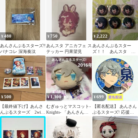
ぶるスターズ
480
750
2,222
¥
¥
¥
あんさんぶるスターズ‼︎
あんスタ アニカフェ ス
あんさんぶるスター
バナコレ 深海奏汰
テッカー 円果望見
ズ！！ あんスタ 影
片みか 缶バッジ イ
ベコレ まとめ売り
500
1,300
699
¥
¥
¥
【最終値下げ】あんさ
むぎゅっとマスコット-
【匿名配送】 あんさん
んぶるスターズ 2wink
Knights- 「あんさんぶ
ぶるスターズ! 応援缶
葵ひなた 葵ゆうた
るスターズ!」 瀬名
バッジ 瀬名泉 あんスタ
まとめ売り