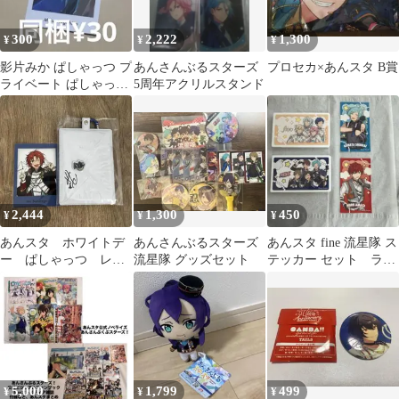
300
2,222
1,300
¥
¥
¥
影片みか ぱしゃっつ プ
あんさんぶるスターズ
プロセカ×あんスタ B賞
ライベート ぱしゃっつ
5周年アクリルスタンド
6 private Vol.6
2,444
1,300
450
¥
¥
¥
あんスタ ホワイトデ
あんさんぶるスターズ
あんスタ fine 流星隊 ス
ー ぱしゃっつ レタ
流星隊 グッズセット
テッカー セット ラブ
ーチャーム 月永レオ
レッツ
5,000
1,799
499
¥
¥
¥