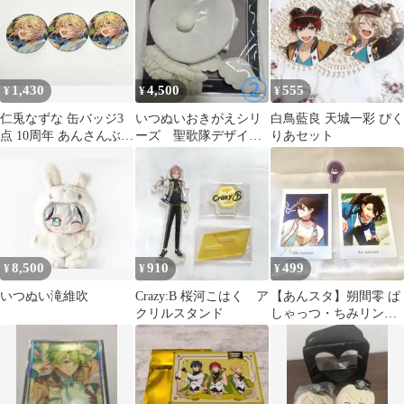
1,430
4,500
555
¥
¥
¥
仁兎なずな 缶バッジ3
いつぬいおきがえシリ
白鳥藍良 天城一彩 ぴく
点 10周年 あんさんぶる
ーズ 聖歌隊デザイン
りあセット
スターズ
セット ホワイト 白
8,500
910
499
¥
¥
¥
いつぬい滝維吹
Crazy:B 桜河こはく ア
【あんスタ】朔間零 ぱ
クリルスタンド
しゃっつ・ちみリング
セット