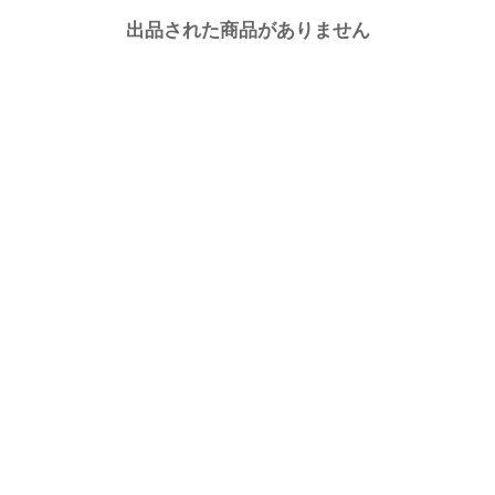
出品された商品がありません