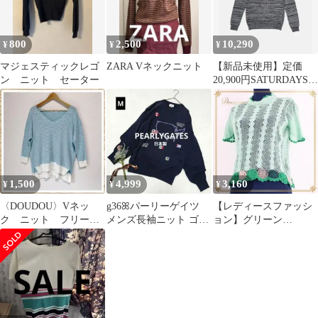
800
2,500
10,290
¥
¥
¥
マジェスティックレゴ
ZARA Vネックニット
【新品未使用】定価
ン ニット セーター
20,900円SATURDAYS
NYC コットンニット
1,500
4,999
3,160
¥
¥
¥
〈DOUDOU〉Vネッ
g36ꕤパーリーゲイツ
【レディースファッシ
ク ニット フリーサ
メンズ長袖ニット ゴル
ョン】グリーン
イズ ブルー
フウェア【M】ネイビ
TOKUKO 1er VOL ニッ
ー 地図柄
ト シャツ