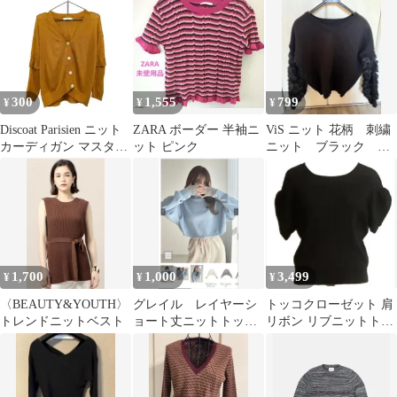
おしゃれ 蛍光☆
300
1,555
799
¥
¥
¥
Discoat Parisien ニット
ZARA ボーダー 半袖ニ
ViS ニット 花柄 刺繍
カーディガン マスター
ット ピンク
ニット ブラック フ
ド FREEサイズ
リーサイズ vis
1,700
1,000
3,499
¥
¥
¥
〈BEAUTY&YOUTH〉
グレイル レイヤーシ
トッコクローゼット 肩
トレンドニットベスト
ョート丈ニットトップ
リボン リブニットトッ
ス ライトブルー サ
プス ブラック M レデ
ムホール付き
ィース 半袖