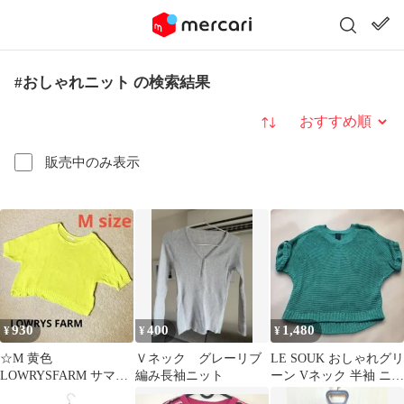
#おしゃれニット の検索結果
並び替え
販売中のみ表示
930
400
1,480
¥
¥
¥
☆M 黄色
Ｖネック グレーリブ
LE SOUK おしゃれグリ
LOWRYSFARM サマー
編み長袖ニット
ーン Vネック 半袖 ニッ
ニット 半袖 ざっくり
ト