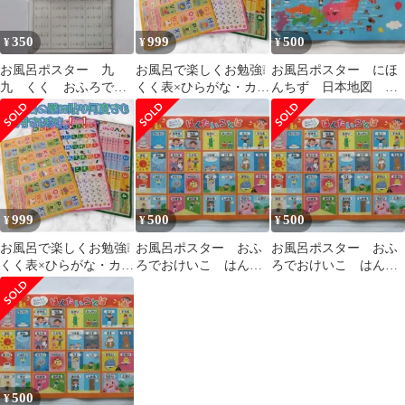
350
999
500
¥
¥
¥
お風呂ポスター 九
お風呂で楽しくお勉強❕
お風呂ポスター にほ
九 くく おふろでお
くく表×ひらがな・カタ
んちず 日本地図 地
けいこ 知育
カナ表×ABCの3枚セッ
図 都道府県 おふろ
ト0513A
でおけいこ ポスター
999
500
500
¥
¥
¥
お風呂で楽しくお勉強❕
お風呂ポスター おふ
お風呂ポスター おふ
くく表×ひらがな・カタ
ろでおけいこ はんた
ろでおけいこ はんた
カナ表×ABCの3枚セッ
いことば ポスター
いことば ポスター
ト628A①
知育 勉強
知育
500
¥