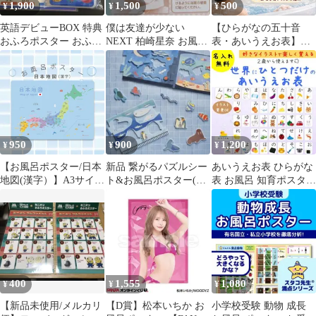
1,900
1,500
500
¥
¥
¥
英語デビューBOX 特典
僕は友達が少ない
【ひらがなの五十音
おふろポスター おふろ
NEXT 柏崎星奈 お風呂
表・あいうえお表】ラ
えほん バイリンガルベ
ポスター
ミネート済✨お風呂で
イビー
も使える🌟ひらがな50
音表｜書き順付き＆カ
タカナ表記｜お風呂OK
防水ポスター｜見やす
い教科書体×5色カラー
｜入学準備・知育に人
950
900
1,200
¥
¥
¥
気
【お風呂ポスター/日本
新品 繋がるパズルシー
あいうえお表 ひらがな
地図(漢字）】A3サイズ
ト&お風呂ポスター(野
表 お風呂 知育ポスター
都道府県 防水 耐水 角
菜)4点セット
名入れ無料 2歳～ 防水
丸加工
知育
400
1,555
1,080
¥
¥
¥
【新品未使用/メルカリ
【D賞】松本いちか お
小学校受験 動物 成長