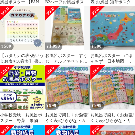
風呂ポスター 【FANZA
B2ハーフお風呂ポスタ
表 お風呂 知育ポスター
オンラインくじ】D-1
ー 2枚
名入れ無料 2歳～ 防水
知育
500
1,099
500
¥
¥
¥
【カタカナの表•あいう
お風呂ポスター すう
お風呂ポスター にほ
えお表✴︎50音表】 書き
じ アルファベット
んちず 日本地図 お
順付き✨完全防水のお
日本地図 九九 4点
ふろでおけいこ
風呂ポスター
ディズニー
1,080
999
999
¥
¥
¥
小学校受験 お風呂ポ
お風呂で楽しくお勉強❕
お風呂で楽しくお勉強❕
スター 野菜 果物
くく表×ひらがな・カタ
くく表×ひらがな・カタ
幼児教育 知育 スタ
カナ表×ABCの3枚セッ
カナ表×ABCの3枚セッ
コ先生 理科的常識
ト703A①
ト704A②