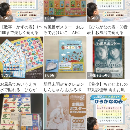
500
500
500
¥
¥
¥
【数字・かずの表】1〜
お風呂ポスター おふ
【ひらがなの表・50音
100まで楽しく覚える◎
ろでおけいこ ABC
表】お風呂で覚える防
お風呂ポスター｜入学
楽しく勉強 知育 ポスタ
水ポスター✨書き順・
準備・幼児学習に人気
ー
カタカナ付き
✨
799
666
2,500
¥
¥
現在 ¥
お風呂であいうえお
新品未開封★クレヨン
【希少】ちとせよしの
水で貼れる ひらがな
しんちゃん おふろポス
都丸紗也華 両面お風呂
カタカナ 学習ポスター
ター 日本地図 付箋 2点
ポスター 雑誌付録 匿名
セット
セット
配送