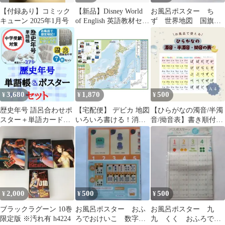
【付録あり】コミック
【新品】Disney World
お風呂ポスター ち
キューン 2025年1月号
of English 英語教材セッ
ず 世界地図 国旗
ト
こっき おふろでおけ
いこ 知育 ポスター
3,680
1,870
500
¥
¥
¥
歴史年号 語呂合わせポ
【宅配便】 デビカ 地図
【ひらがなの濁音/半濁
スター＋単語カードセ
いろいろ書ける！消せ
音/拗音表】書き順付で
ット シート7枚＆カー
る！日本地図 073101 お
覚えやい✨お風呂で学
ド270枚 見て何度もめ
風呂 ポスター 防水 プ
べる防水ポスター
くって覚える 反復学習
ラシート 学習 世界遺産
中学受験 小学生
勉強 知育
2,000
500
500
¥
¥
¥
ブラックラグーン 10巻
お風呂ポスター おふ
お風呂ポスター 九
限定版 ※汚れ有 h4224
ろでおけいこ 数字
九 くく おふろでお