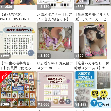
1,680
2,150
555
¥
¥
¥
【新品未開封】
お風呂ポスター【ピア
【新品未使用/メルカリ
BROTHERS CONFLICT
ノ・音楽2枚セット】
便】モスバーガー ビッ
お風呂ポスター 椿 梓
A2 日本製 ノートライ
グパティ動物キャラ2本
B2
フ レッスン表
セット
900
3,190
899
¥
¥
¥
【3年生の漢字表セッ
狼と香辛料Ⅱ お風呂ポ
【応募ハガキなし・付
ト】お風呂で使える♨︎
スター ホロ A-
録ポスターあり】ヤン
音読み・訓読み付き◎
TOYS【激レア】
グガンガン 2025年19号
ラミネート防水ポスタ
田中美久
ー
300
3,000
1,199
¥
¥
¥