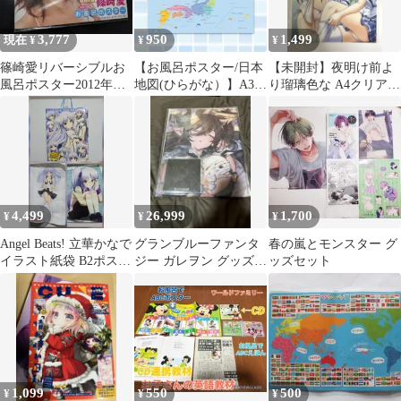
3,777
950
1,499
現在 ¥
¥
¥
篠崎愛リバーシブルお
【お風呂ポスター/日本
【未開封】夜明け前よ
風呂ポスター2012年ヤ
地図(ひらがな）】A3サ
り瑠璃色な A4クリアポ
ングアニマル増刊嵐7号
イズ 都道府県 防水 耐
スター フィーナ＆ミア
付録 未開封
水 角丸加工
オーガスト
4,499
26,999
1,700
¥
¥
¥
Angel Beats! 立華かなで
グランブルーファンタ
春の嵐とモンスター グ
イラスト紙袋 B2ポスタ
ジー ガレヲン グッズ3
ッズセット
ー お風呂ポスター
点セット
1,099
550
500
¥
¥
¥