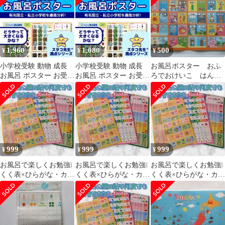
1,960
1,080
500
¥
¥
¥
小学校受験 動物 成長
小学校受験 動物 成長
お風呂ポスター おふ
お風呂 ポスター お受験
お風呂 ポスター お受験
ろでおけいこ はんた
理科的常識 自然科学 知
理科的常識 自然科学 知
いことば 反対言葉
育
育
ポスター 知育 勉強
999
999
999
¥
¥
¥
お風呂で楽しくお勉強❕
お風呂で楽しくお勉強❕
お風呂で楽しくお勉強❕
くく表×ひらがな・カタ
くく表×ひらがな・カタ
くく表×ひらがな・カタ
カナ表×ABCの3枚セッ
カナ表×ABCの3枚セッ
カナ表×ABCの3枚セッ
ト531A②
ト0530B
ト607A①