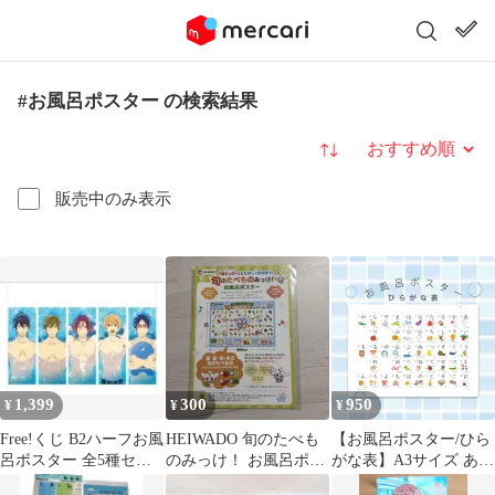
#お風呂ポスター の検索結果
並び替え
販売中のみ表示
1,399
300
950
¥
¥
¥
Free!くじ B2ハーフお風
HEIWADO 旬のたべも
【お風呂ポスター/ひら
呂ポスター 全5種セッ
のみっけ！ お風呂ポス
がな表】A3サイズ あい
ト
ター
うえお表 防水 角丸加