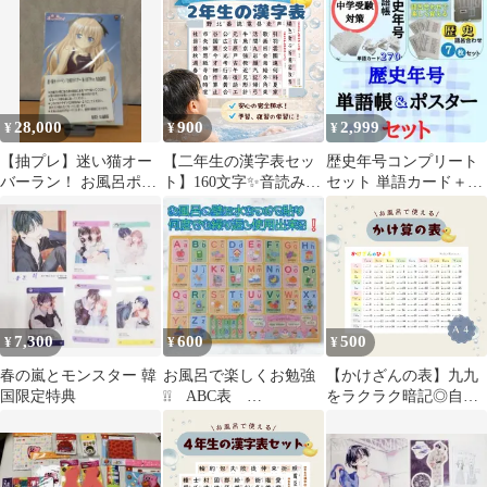
ト0711A
シ 緑2本セット
ァイル
28,000
900
2,999
¥
¥
¥
【抽プレ】迷い猫オー
【二年生の漢字表セッ
歴史年号コンプリート
バーラン！ お風呂ポス
ト】160文字✨音読み・
セット 単語カード＋ポ
ター 梅ノ森千世 矢吹健
訓読み付き｜お風呂ポ
スターでスキマ時間も
太朗 非売品
スター｜A4ラミネート
無駄にしない
｜予習、復習・家庭学
習に◎
7,300
600
500
¥
¥
¥
春の嵐とモンスター 韓
お風呂で楽しくお勉強
【かけざんの表】九九
国限定特典
❕❕ ABC表
をラクラク暗記◎自然
2026.07.14．Da．Ca．
と身につく掛け算の
A②
表！お風呂ポスターに
も使えます！