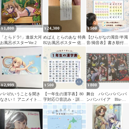
はじての計算に役立つ
知育学習にも◎
1,800
24,300
500
¥
¥
¥
「とらドラ!」逢坂大河
めばえ とらのあな 特典
【ひらがなの濁音/半濁
お風呂ポスターVer.2
B2お風呂ポスター 佐倉
音/拗音表】書き順付き
杏奈 たぬきそふと【未
で覚えやすい✨お風呂
使用品】
でも学べる完全防水仕
様♨️ 入学準備・幼児学
習に人気の知育ポスタ
ー
2,999
500
800
¥
¥
¥
パパのいうことを聞き
【一年生の漢字表】80
舞台 ババンババンバ
なさい！ アニメイト特
字対応◎音読み・訓読
ンバンパイア Blu-
典 ポスター
み付き｜お風呂ポスタ
ray 特典 お風呂ポス
ー｜入学準備・家庭学
ター
習に人気✨