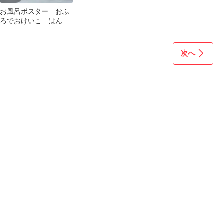
お風呂ポスター おふ
ろでおけいこ はんた
いことば 反対言葉
ポスター 知育
次へ