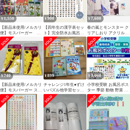
1,550
900
7,600
¥
¥
¥
【新品未使用/メルカリ
【四年生の漢字表セッ
春の嵐とモンスター ク
便】モスバーガー お
ト】完全防水お風呂ポ
リアしおり アクリルス
もちゃセット
スター🛁音読み・訓読
タンド
み付きでしっかり覚え
る｜ラミネート加工◎
毎日のながら学習に最
適✨
740
899
3,060
¥
¥
¥
【新品未使用/メルカリ
チャレンジ1年生●ずけ
小学校受験 お風呂ポス
便】モスバーガー スポ
いパズル他学習セット
ター 季節 動物 野菜 果
ンジ・ボブ ボールペン
●1年生かん字ポスター
物 理科的常識 お受験
●お風呂ポスター
知育