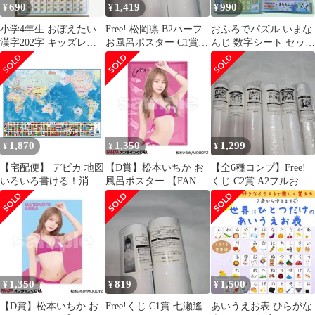
690
1,419
990
¥
¥
¥
小学4年生 おぼえたい
Free! 松岡凛 B2ハーフ
おふろでパズル いまな
漢字202字 キッズレッ
お風呂ポスター C1賞 3
んじ 数字シート セット
スン 学習ポスター お風
本セット
2026.06・07.A①
呂ポスター
1,870
1,350
1,299
¥
¥
¥
【宅配便】 デビカ 地図
【D賞】松本いちか お
【全6種コンプ】Free!
いろいろ書ける！消せ
風呂ポスター 【FANZA
くじ C2賞 A2フルお風
る！世界地図 073102 お
オンラインくじ】D-3
呂ポスター セット
風呂 ポスター 国旗 国
旗一覧 防水 プラシート
学習 勉強 知育
1,350
819
1,500
¥
¥
¥
【D賞】松本いちか お
Free!くじ C1賞 七瀬遙
あいうえお表 ひらがな