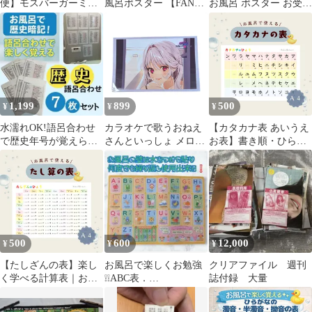
便】モスバーガーミニ
風呂ポスター 【FANZA
お風呂 ポスター お受験
オンアルファベットお
オンラインくじ】D-3
理科的常識 自然科学 知
風呂ポスターセット
育
1,199
899
500
¥
¥
¥
水濡れOK!語呂合わせ
カラオケで歌うおねえ
【カタカナ表 あいうえ
で歴史年号が覚えられ
さんといっしょ メロン
お表】書き順・ひらが
る暗記ポスター7枚セッ
ブックス 同時購入特典
な表記付きで覚えやす
ト
お風呂ポスター
い◎お風呂ポスター｜
入学準備・幼児学習に
人気の50音表♨
500
600
12,000
¥
¥
¥
【たしざんの表】楽し
お風呂で楽しくお勉強
クリアファイル 週刊
く学べる計算表｜お風
❕❕ABC表．
誌付録 大量
呂ポスター｜入学準
2026.07.14.Da．Ca.A①
備・幼児学習に人気✨