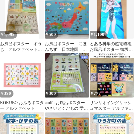
工
1,099
500
1,100
¥
¥
¥
お風呂ポスター すう
お風呂ポスター にほ
とある科学の超電磁砲
じ アルファベット
んちず 日本地図 お
お風呂ポスター 御坂美
日本地図 九九 4点
ふろでおけいこ 知育
琴 水着
ディズニー
390
300
777
¥
¥
¥
KOKUBO おふろポスタ
amifa お風呂ポスター
サンリオイングリッシ
ー アルファベット
やさいとくだもの 学習
ュマスター アルファベ
ポスター
ット お風呂ポスター ２
枚セット 他