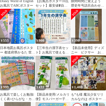
Disney World of English
【お風呂ポスター10点
隙間時間に覚えよう
お風呂でABCポスター
セット】最安値❣️自宅
歴史年号語呂合わせポ
学習・入学準備・予
スター 覚えやすい語
習・復習に✨｜ひらが
呂合わせ厳選
な・数字・漢字・計
算・アルファベット｜
完全防水ラミネート｜
いつものお風呂時間を
楽しく学ぶ時間に❣️
555
900
390
¥
¥
¥
日本地図お風呂ポスタ
【三年生の漢字表セッ
【新品未使用】ディズ
ー 都道府県かるた 世界
ト】お風呂で使える♨︎
ニー ピクサー おふ
地図 国旗
音読み・訓読み付き◎
ろポスター 掛け算
ラミネート防水ポスタ
九九ひょう 知育
ー
999
433
1,400
¥
¥
¥
お風呂で楽しくお勉強❕
【新品未使用/メルカリ
も*も様 魔法少女リリ
くく表×ひらがな・カタ
便】モスバーガー子供
カルなのは ポスター ま
カナ表×ABCの3枚セッ
用キャップ付き歯ブラ
とめ売り 22点 クリアフ