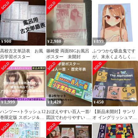
楽しく勉強 ポスター
けいこ 九九表 知育
知育 ポスター
900
2,980
899
¥
¥
¥
高校古文単語表 お風
篠崎愛 両面BIGお風呂
ふつつかな吸血鬼です
呂学習ポスター
ポスター 未開封
が、末永くよろしくお
願いします メロンブッ
クス 同時購入特典 お風
呂ポスター
1,999
1,420
450
¥
¥
¥
ハンツー×トラッシュ12
おぼえやすい百人一首/
【新品未開封】サンリ
巻限定版 スポンジ＆お
図説でわかりやすい 小
オ イングリッシュマス
風呂ポスター グッズ
学歴史年表 ポスター2
ター お風呂ポスター ア
のみ【新品】
セット
ルファベット