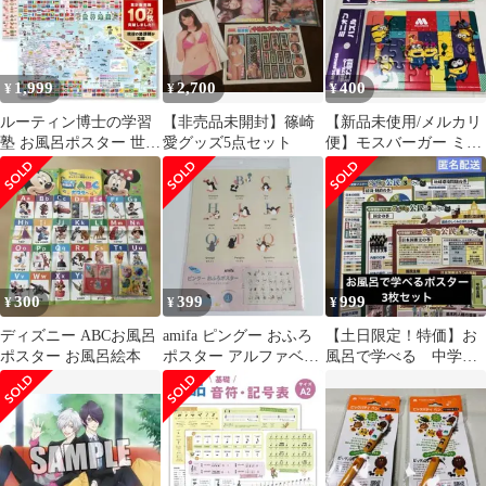
1,999
2,700
400
¥
¥
¥
ルーティン博士の学習
【非売品未開封】篠崎
【新品未使用/メルカリ
塾 お風呂ポスター 世界
愛グッズ5点セット
便】モスバーガー ミニ
地図 日本地図 2枚セッ
オンパズル 2個セット
ト
300
399
999
¥
¥
¥
ディズニー ABCお風呂
amifa ピングー おふろ
【土日限定！特価】お
ポスター お風呂絵本
ポスター アルファベッ
風呂で学べる 中学受
トひょう 英語 知育
験マスター どこでも公
民 3枚セット