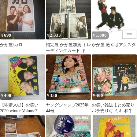
ブ
699
2,333
1,800
¥
¥
¥
かが屋/カロ
補完展 かが屋加賀 トレ
かが屋 激やばアクスタ
ーディングカード キー
ホルダー
400
350
400
¥
¥
¥
【即購入◎】お笑い
ヤングジャンプ2025年
お笑い雑誌まとめ売り
2020 winter Volume2
44号
バラ売り可 ミキ 和牛
霜降り明星 EXIT 男性
ブランコ