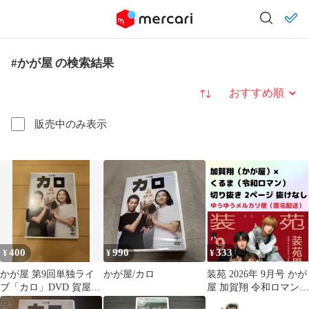
#かが屋 の検索結果
並び替え
販売中のみ表示
400
990
333
¥
¥
¥
かが屋 第9回単独ライ
かが屋/カロ
装苑 2026年 9月号 かが
ブ「カロ」DVD 賀屋壮
屋 加賀翔 令和ロマン
也 加賀翔 お笑い ライ
くるま 切り抜き