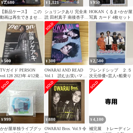
2,680
1,121
950
¥
¥
¥
【新品ケース】 この
シュリンクあり 完全未
HOKAN くるま×かが屋
動画は再生できませ
読 田村真子 南後杏子
写真 カード 4枚セット
ん THE MOVIE
週刊ヤングジャンプ
10/16号
500
300
2,500
¥
¥
¥
TVガイド PERSON
OWARAI AND READ
フレンドシップ ２.５
vol.128 2023年 4/12発
Vol.1 読むお笑いマガ
次元俳優×芸人×船乗り
行 加藤シゲアキ
ジン ぺこぱ
999
880
4,100
¥
¥
¥
かが屋単独ライブグッ
OWARAI Bros. Vol.9 令
補完展 トレーディン