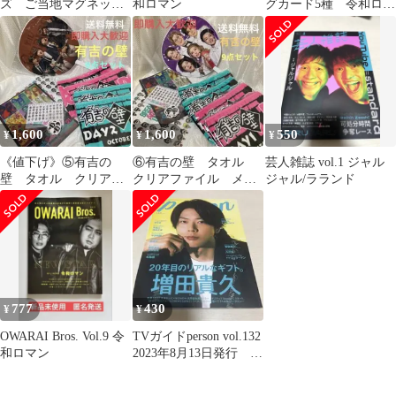
ズ ご当地マグネット
和ロマン
グカード5種 令和ロマ
(大阪)
ン かが屋 くるま
加賀翔
1,600
1,600
550
¥
¥
¥
《値下げ》⑤有吉の
⑥有吉の壁 タオル
芸人雑誌 vol.1 ジャル
壁 タオル クリアフ
クリアファイル メモ
ジャル/ラランド
ァイル メモ帳 シー
帳 シール 9点セット
ル うちわ 9点セット
777
430
¥
¥
OWARAI Bros. Vol.9 令
TVガイドperson vol.132
和ロマン
2023年8月13日発行 増
田貴久