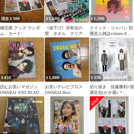
300
1,600
1,500
現在 ¥
¥
¥
補完展 グッズ ランダ
《値下げ》④有吉の
クイック・ジャパン 別
ム、カード
壁 タオル クリアフ
冊芸人雑誌volume.8 き
ァイル メモ帳 シー
したかのサイン入り
ル うちわ 9点セット
450
1,000
330
¥
¥
¥
読むお笑いマガジン
お笑いテレビブロス
切り抜き 佐藤勝利×賀
OWARAI AND READ お
OWARAI Bros
屋壮也(かが屋) ＊
笑いアンドリード
Myojo2021年11月号