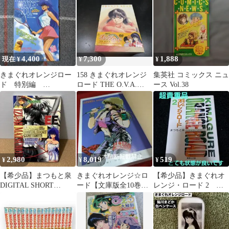
ット
4,400
7,300
1,888
現在 ¥
¥
¥
きまぐれオレンジロー
158 きまぐれオレンジ
集英社 コミックス ニュ
ド 特別編
ロード THE O.V.A.
ース Vol.38
VOL.157 パニックin
DVD-BOX
銭湯 1996年SJ
2,980
8,019
519
¥
¥
¥
【希少品】まつもと泉
きまぐれオレンジ☆ロ
【希少品】きまぐれオ
DIGITAL SHORT
ード【文庫版全10巻セ
レンジ・ロード 2 文
CONTENTS
ット】集英社文庫 まつ
庫本 本 まつもと泉
もと泉