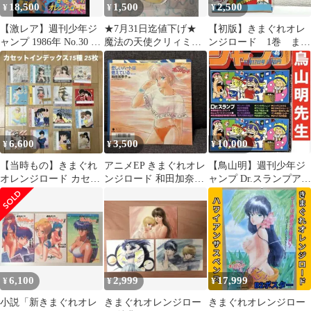
18,500
1,500
2,500
¥
¥
¥
【激レア】週刊少年ジ
★7月31日迄値下げ★
【初版】きまぐれオレ
ャンプ 1986年 No.30 き
魔法の天使クリィミー
ンジロード 1巻 まつ
まぐれオレンジ☆ロー
マミ アクリルスタンド
もと泉 週刊少年ジャ
ド
高田明美
ンプ 少年漫画
6,600
3,500
10,000
¥
¥
¥
【当時もの】きまぐれ
アニメEP きまぐれオレ
【鳥山明】週刊少年ジ
オレンジロード カセッ
ンジロード 和田加奈子
ャンプ Dr.スランプアラ
トインデックス まつも
80年代 オリジナルステ
レちゃん キン肉マ
と泉 高田明美
ッカー付
ン 奇面組
6,100
2,999
17,999
¥
¥
¥
小説「新きまぐれオレ
きまぐれオレンジロー
きまぐれオレンジロー