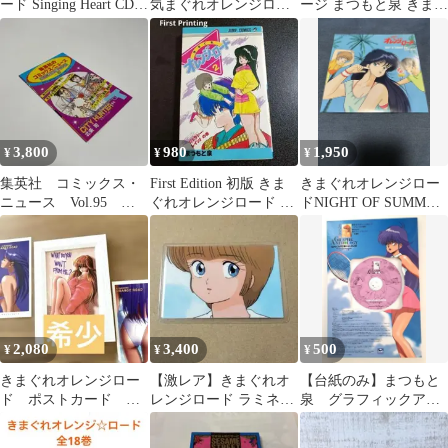
ード Singing Heart CD
気まぐれオレンジロー
ージ まつもと泉 きまぐ
アニメ サントラ
ド 11巻 まつもと泉
れオレンジロード
3,800
980
1,950
¥
¥
¥
集英社 コミックス・
First Edition 初版 きま
きまぐれオレンジロー
ニュース Vol.95 シ
ぐれオレンジロード 2
ドNIGHT OF SUMMER
ティーハンター 北条
巻 まつもと泉
SIDE EPレコード
司
2,080
3,400
500
¥
¥
¥
きまぐれオレンジロー
【激レア】きまぐれオ
【台紙のみ】まつもと
ド ポストカード 鮎
レンジロード ラミネー
泉 グラフィックアン
川まどか 水着 まつ
トカード 檜山 ひかる
ソロジー スペシャル
もと泉 フレーム付き
まつもと泉
付録CD-ROM