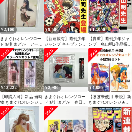
2,100
9,500
12,000
¥
¥
¥
きまぐれオレンジロー
【新連載有】週刊少年
【貴重】週刊少年ジャ
ド 鮎川まどか アート
ジャンプ キャプテン翼
ンプ 鳥山明2作品掲
タイル ① 未使用
アラレちゃん 【北条
載！ 80年代人気漫画
司先生登場！】
盛り沢山
12,222
2,980
4,880
¥
¥
¥
【即購入可】新品 当時
きまぐれオレンジロー
【ほぼ未使用·未読】新
物 きまぐれオレンジロ
ド 鮎川まどか 春日恭
きまぐれオレンジ★ロ
ード カラーペンセット
介 アクリルスタン
ード 小説2冊セット
2種類セット
ド 未使用
※Ⅱのみ初版発行