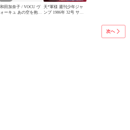
和田加奈子 / VOCU ヴ
天*軍様 週刊少年ジャ
ォーキュ あの空を抱き
ンプ 1986年 32号 サス
しめて ラッキー・ラブ
ケ忍伝 新連載
他
次へ