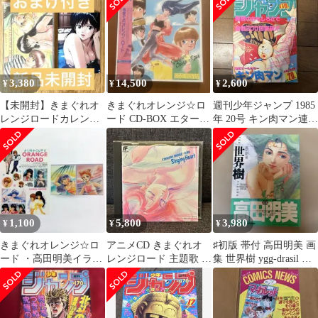
義 表紙】
種類セット
き
3,380
14,500
2,600
¥
¥
¥
【未開封】きまぐれオ
きまぐれオレンジ☆ロ
週刊少年ジャンプ 1985
レンジロードカレンダ
ード CD-BOX エターナ
年 20号 キン肉マン連載
ー高田明美ポストカー
ル・コレクション 9枚
300回記念号
ドサイズ ブロマイド
組
1,100
5,800
3,980
¥
¥
¥
きまぐれオレンジ☆ロ
アニメCD きまぐれオ
♯初版 帯付 高田明美 画
ード ・高田明美イラス
レンジロード 主題歌 80
集 世界樹 ygg-drasil イ
トシールセット
年代 オリジナル版 当時
ラスト集 絶版
物