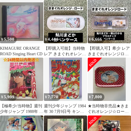
しめて ラッキー・ラブ
りおサカナであった
ンパス かわらじま晃
約束のイブ 他 きまぐれ
り ポスター 高田明
オレンジロード
美
5,500
4,444
6,666
¥
¥
¥
KIMAGURE ORANGE
【即購入可能】当時物
【即購入可】希少 レア
ROAD Singing Heart CD
レア きまぐれオレンジ
きまぐれオレンジロー
ロード 缶ペンケース
ド 鮎川まどか ペンケー
（送料込）y2k
ス（送料込）
5,999
7,770
7,800
¥
¥
¥
【極希少/当時物】週刊
週刊少年ジャンプ 1984
★当時物非売品★きま
少年ジャンプ 1988年 ス
年 30 7月9日号 キン肉
ぐれオレンジ☆ロード
プリングスペシャル ま
マン表紙
★未使用未開封★缶ト
つもと泉
レイ★缶トレー★