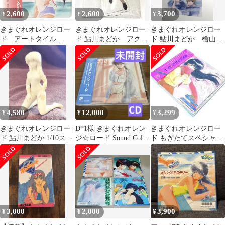
2,600
2,600
3,700
¥
¥
¥
きまぐれオレンジロー
きまぐれオレンジロー
きまぐれオレンジロー
ド アートタイル
ド 鮎川まどか アクリ
ド 鮎川まどか 檜山ひ
（RED HAT）/高田明
ルスタンド 未使用
かる ポストカード３
美 鮎川まどか
③
枚セット 未使用
4,580
12,000
3,299
¥
¥
¥
きまぐれオレンジロー
D*1様 きまぐれオレン
きまぐれオレンジロー
ド 鮎川まどか 1/10スケ
ジ☆ロード Sound Color
ド もぎたてスペシャル
ール ガレージキット
1 CD 未開封
[CD]
3,000
2,000
3,900
¥
¥
¥