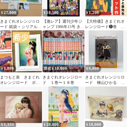
27,800
18,500
1,200
¥
¥
¥
きまぐれオレンジ☆ロ
【激レア】週刊少年ジ
【大特価】きまぐれオ
ード 紙袋 + シリアル
ャンプ 1986年15号 きま
レンジロード❶巻 ま
NO入カード + ケース
ぐれオレンジロード
つもと泉 ジャンプコ
ミックス
1,880
10,000
6,800
¥
現在 ¥
¥
まつもと泉 きまぐれ
きまぐれオレンジロー
きまぐれオレンジ☆ロ
オレンジロード ポス
ド １巻〜１８巻
ード 檜山ひかる オ
トカード 鮎川まどか
リジナル フィギュ
ア 初回生産限定特典
1,333
18,800
10,000
¥
¥
¥