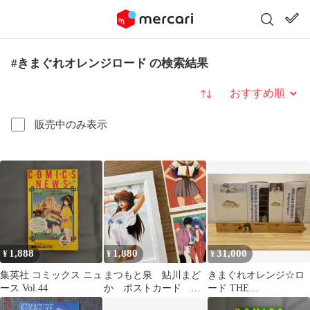
#きまぐれオレンジロード の検索結果
並び替え
販売中のみ表示
1,888
1,880
31,000
¥
¥
¥
集英社 コミックス ニュ
まつもと泉 鮎川まど
きまぐれオレンジ☆ロ
ース Vol.44
か ポストカード き
ード THE
まぐれオレンジロード
SERIES&THE O.V.A.セ