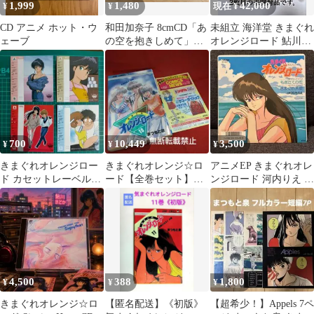
1,999
1,480
42,000
¥
¥
現在 ¥
CD アニメ ホット・ウ
和田加奈子 8cmCD「あ
未組立 海洋堂 きまぐれ
ェーブ
の空を抱きしめて」映
オレンジロード 鮎川ま
画きまぐれオレンジ☆
どか ガレージキット
ロード主題歌
700
10,449
3,500
¥
¥
¥
きまぐれオレンジロー
きまぐれオレンジ☆ロ
アニメEP きまぐれオレ
ド カセットレーベル4
ード【全巻セット】ま
ンジロード 河内りえ 80
枚セット
つもと泉 ジャンプコミ
年代 オリジナル版 当時
ックス
物
4,500
388
1,800
¥
¥
¥
きまぐれオレンジ☆ロ
【匿名配送】《初版》
【超希少！】Appels 7ペ