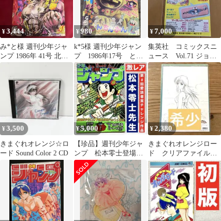
3,444
980
7,000
¥
¥
¥
み*と様 週刊少年ジャ
k*5様 週刊少年ジャン
集英社 コミックスニ
ンプ 1986年 41号 北斗
プ 1986年17号 とん
ュース Vol.71 ジョジ
の拳
ちんかん表紙 ドラゴ
ョの奇妙な冒険 1巻
ンボール
付属
3,500
5,000
2,380
¥
¥
¥
きまぐれオレンジ☆ロ
【珍品】週刊少年ジャ
きまぐれオレンジロー
ード Sound Color 2 CD
ンプ 松本零士登場
ド クリアファイル
わが青春のハーロッ
高田明美 40周年記念
ク アラレちゃん
鮎川まどか