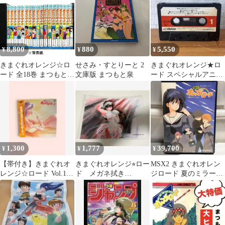
8,800
880
5,550
¥
¥
¥
きまぐれオレンジ☆ロ
せさみ・すとりーと 2
きまぐれオレンジ★ロ
ード 全18巻 まつもと泉
文庫版 まつもと泉
ード スペシャルアニメ
ジャンプコミックス
昭和レトロ 週刊少年ジ
ャンプ
1,300
1,777
39,700
¥
¥
¥
【帯付き】きまぐれオ
きまぐれオレンジ⭐︎ロー
MSX2 きまぐれオレン
レンジ☆ロード Vol.1
ド メガネ拭き
ジロード 夏のミラージ
レーザーディスク LD
（SINGING）新品未使
ュ
用