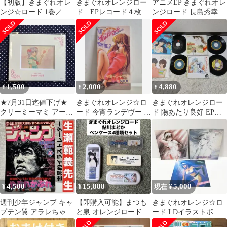
【初版】きまぐれオレ
きまぐれオレンジロー
アニメEP きまぐれオレ
ンジ☆ロード 1巻／
ド EPレコード４枚セ
ンジロード 長島秀幸 80
（1984年10月15日 第1
ット
年代 オリジナルステッ
刷発行）
カー付き
1,500
2,000
4,880
¥
¥
¥
★7月31日迄値下げ★
きまぐれオレンジ☆ロ
きまぐれオレンジロー
クリーミーマミ アート
ード 今宵ランデヴー 桜
ド 陽あたり良好 EPレ
フレーム 88グラフライ
井智 8cm CDシングル
コード 4枚セット
ト
4,500
15,888
5,000
¥
¥
現在 ¥
週刊少年ジャンプ キャ
【即購入可能】まつも
きまぐれオレンジ☆ロ
プテン翼 アラレちゃ
と泉 オレンジロード 鮎
ード LDイラストボー
ん コブラ 【生瀬範
川まどか ペンケース 4
ド3枚セット＋おまけつ