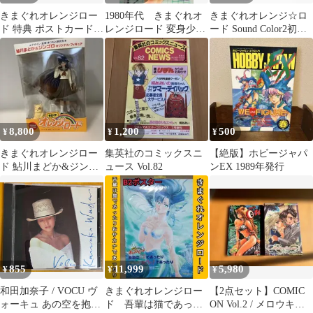
きまぐれオレンジロー
1980年代 きまぐれオ
きまぐれオレンジ☆ロ
ド 特典 ポストカード
レンジロード 変身少女
ード Sound Color2初回
鮎川まどか 檜山ひかる
あかね B2ポスター 新
生産限定盤特典ピンナ
高田明美
品未使用
ップ
8,800
1,200
500
¥
¥
¥
きまぐれオレンジロー
集英社のコミックスニ
【絶版】ホビージャパ
ド 鮎川まどか&ジンゴ
ュース Vol.82
ンEX 1989年発行
ロ フィギュア DVD初
回特典
855
11,999
5,980
¥
¥
¥
和田加奈子 / VOCU ヴ
きまぐれオレンジロー
【2点セット】COMIC
ォーキュ あの空を抱き
ド 吾輩は猫であった
ON Vol.2 / メロウキャ