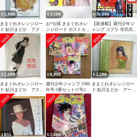
2,800
3,100
39,000
¥
¥
¥
きまぐれオレンジロー
お*ぢ様 きまぐれオレ
【新連載】週刊少年ジ
ド 鮎川まどか アクリ
ンジロード ポストカー
ャンプ コブラ 寺沢武
ルスタンド 未使用
ド3枚セット
一 アラレちゃん キ
◻︎
ャプテン翼 奇面
2,600
8,000
2,200
¥
¥
¥
きまぐれオレンジロー
週刊少年ジャンプ 1986
きまぐれオレンジロー
ド 鮎川まどか アクリ
年号 5冊セット17号23
ド 鮎川まどか アート
ルスタンド 未使用
号24号27号32号
タイル ② 未使用
① 完売商品
855
2,666
¥
¥