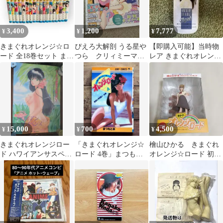
3,400
1,200
7,777
¥
¥
¥
きまぐれオレンジ☆ロ
ぴえろ大解剖 うる星や
【即購入可能】当時物
ード 全18巻セット まつ
つら クリィミーマ
レア きまぐれオレンジ
もと泉
ミ きまぐれオレンジ
ロード 缶ペンケース
ロード
（送料込）y2k
15,000
700
4,500
¥
¥
¥
きまぐれオレンジロー
「きまぐれオレンジ☆
檜山ひかる きまぐれ
ド ハワイアンサスペン
ロード 4巻」まつもと
オレンジ☆ロード 初回
ス ポスター
泉 1985年
特典 非売品 オリジナル
フィギュア