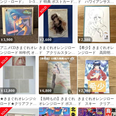
ンジ・ロード」 1~3
ド 特典 ポストカード
ド ハワイアンサスペ
巻 全巻セット まつ
３種セット 鮎川まどか
ンス ポスター 高田
もと泉
檜山ひかる
明美 まつもと泉
3,900
2,600
2,380
¥
¥
¥
アニメCDきまぐれオレ
きまぐれオレンジロー
【希少】きまぐれオレ
ンジロード 80年代 オリ
ド アクリルスタンド
ンジロード 高田明
ジナルドラマ ポスター
(アンブレラ)高田明
美 クリアファイル
付 当時物
美 鮎川まどか 新品
鮎川まどか 複製原画
12,800
6,800
2,380
¥
¥
¥
★きまぐれオレンジ☆
【当時もの】きまぐれ
きまぐれオレンジロー
ロード★クリアファイ
オレンジロード ポスタ
ド スキー クリアフ
ル★レターヘッド5枚★
ー B2サイズ まつもと
ァイル 高田明美 鮎
泉 高田明美
川まどか