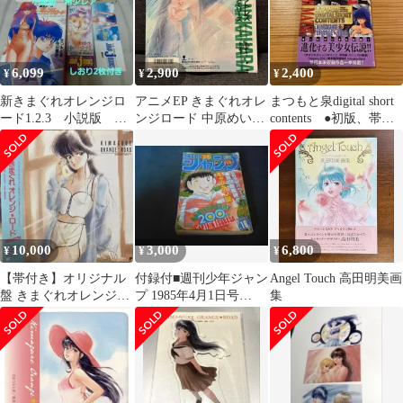
6,099
2,900
2,400
¥
¥
¥
新きまぐれオレンジロ
アニメEP きまぐれオレ
まつもと泉digital short
ード1.2.3 小説版 ま
ンジロード 中原めいこ
contents ●初版、帯付
つもと泉 集英社【希
80年代 オリジナルステ
きです。
少レア】栞付き
ッカー付
10,000
3,000
6,800
¥
¥
¥
【帯付き】オリジナル
付録付■週刊少年ジャン
Angel Touch 高田明美画
盤 きまぐれオレンジロ
プ 1985年4月1日号
集
ード Sound Color1
No.16 キャプテン翼