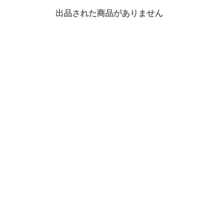
出品された商品がありません