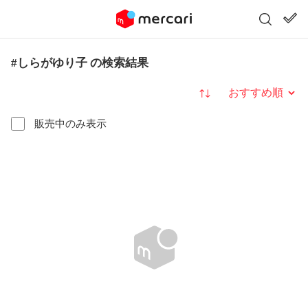
#しらがゆり子 の検索結果
並び替え
販売中のみ表示