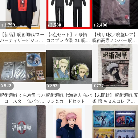
1,799
2,580
2,400
¥
¥
¥
【新品】呪術迴戦/スー
【3点セット】五条悟
【残り1枚／廃盤レア】
パーティザービジュア
コスプレ 衣装 XL 呪術
呪術高専メンバー 呪術
ルプリントTシャツMサ
廻戦 ウィッグなしです
廻戦 Tシャツ
イズ 死滅回遊編
ぐ変身！
522
892
777
¥
¥
¥
呪術廻戦 くら寿司 ラバ
呪術廻戦 七海建人 缶バ
【未開封】 呪術廻戦 五
ーコースター 缶バッジ
ッジ＆カードセット
条 悟 ちぇんコレ アク
コラボメニューカード
リルキーホルダー スト
ラップ