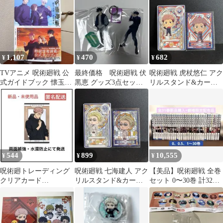
アサヒ
1,107
470
682
¥
¥
¥
TVアニメ 呪術廻戦 公
最終価格 呪術廻戦 伏
呪術廻戦 虎杖悠仁 アク
式ガイドブック 懐玉・
黒恵 グッズ3点セット
リルスタンド&カード
玉折／渋谷事変 第二期
アクリルスタンド アク
セット
スタ
544
899
10,555
¥
¥
¥
呪術廻トレーディング
呪術廻戦 七海建人 アク
【美品】呪術廻戦 全巻
クリアカード
リルスタンド&カード
セット 0〜30巻 計32冊
JF2026ver. 虎杖悠仁
セット
芥見下々