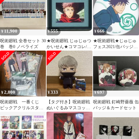
11,900
555
666
¥
¥
¥
呪術廻戦 全巻セット 30
★呪術廻戦 じゅじゅつ
★呪術廻戦★じゅじゅ
巻 巻0 ノベライズ
かいせん★コマコレ/マ
フェス2021/缶バッジ★
グネット第2弾★虎杖悠
伏黒恵★新品未開封★
仁★新品★
2,800
333
697
¥
¥
¥
呪術廻戦 一番くじ
【タグ付き】呪術廻戦
呪術廻戦 釘崎野薔薇 缶
ビックアクリルスタン
ぬいぐるみマスコット
バッジ＆カードセット
ド 日車 レジィ 虎
狗巻棘
杖 星綺羅羅