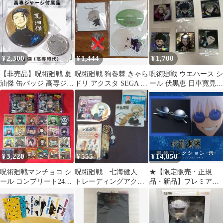
★
品未開封/非売品★
2,300
1,444
1,700
¥
¥
¥
【非売品】呪術廻戦 夏
呪術廻戦 狗巻棘 きゃら
呪術廻戦 ウエハース シ
油傑 缶バッジ 高専ジャ
ドリ アクスタ SEGA ア
ール 伏黒恵 日車寛見
ージ 特典 高専時代
クキー チャーム セット
羂索 6枚セット 夏油傑
3,220
555
14,850
¥
¥
¥
呪術廻戦マンチョコ シ
呪術廻戦 七海健人
★【限定販売・正規
ール コンプリート24枚
トレーディングアクリ
品・新品】プレミアム
セット＋空袋２枚付き
ルスタンド 缶バッジ ル
バンダイ 呪術廻戦
ームキーホルダー
弐 五条悟 サングラス