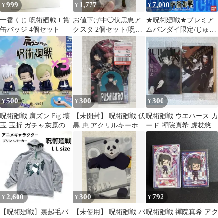
999
1,777
7,000
¥
¥
¥
一番くじ 呪術廻戦 L賞
お値下げ中◯伏黒恵ア
★呪術廻戦★プレミア
缶バッジ 4個セット
クスタ 2個セット(呪術
ムバンダイ限定/じゅじ
廻戦×TSUTAYAコラボ)
ゅつっち★五条悟セッ
ト★美品★
500
300
300
¥
¥
¥
呪術廻戦 肩ズン Fig 壊
【未開封】 呪術廻戦 伏
呪術廻戦 ウエハース カ
玉 玉折 ガチャ灰原のみ
黒 恵 アクリルキーホル
ード 禪院真希 虎杖悠仁
3点セット￥300
ダー アクキー
2枚セット
2,600
300
792
¥
¥
¥
【呪術廻戦】裏起毛パ
【未使用】 呪術廻戦 パ
呪術廻戦 禪院真希 アク