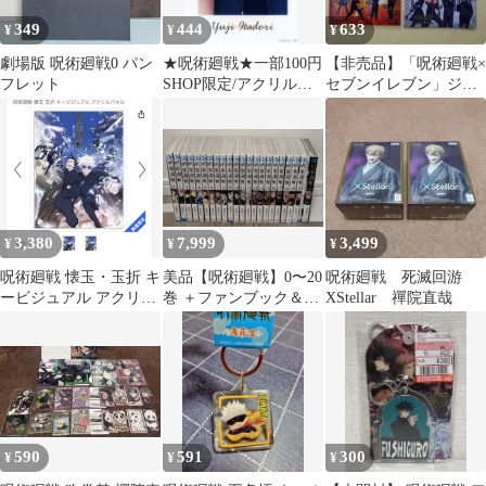
349
444
633
¥
¥
¥
劇場版 呪術廻戦0 パン
★呪術廻戦★一部100円
【非売品】「呪術廻戦×
フレット
SHOP限定/アクリルカ
セブンイレブン」ジッ
ード★虎杖悠仁★新品
パーバッグ 全4種セッ
★
ト
3,380
7,999
3,499
¥
¥
¥
呪術廻戦 懐玉・玉折 キ
美品【呪術廻戦】0〜20
呪術廻戦 死滅回游
ービジュアル アクリル
巻 ＋ファンブック＆映
XStellar 禪院直哉
パネル
画来場者特典
590
591
300
¥
¥
¥