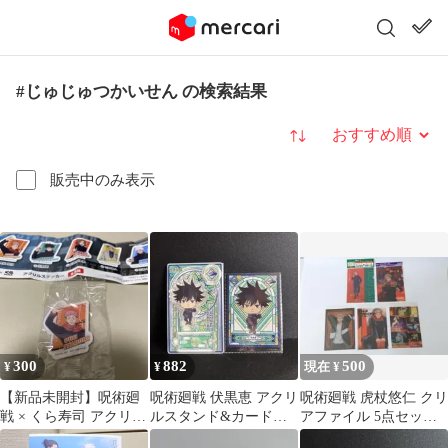
#じゅじゅつかいせん の検索結果
並び替え
販売中のみ表示
300
882
500
¥
¥
現在 ¥
【新品未開封】呪術廻
呪術廻戦 伏黒恵 アクリ
呪術廻戦 虎杖悠仁 クリ
戦 × くら寿司 アクリル
ルスタンド&カードセ
アファイル 5点セット
ステッカー 虎杖悠仁
ット
まとめ売り クロレッツ