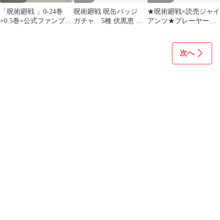
「呪術廻戦 」0-24巻
呪術廻戦 呪缶バッジ
★呪術廻戦×読売ジャイ
+0.5巻+公式ファンブッ
ガチャ 5種 伏黒恵 釘
アンツ★プレーヤーズ
ク セット
崎野薔薇 両面宿儺
フェイスタオル/伏黒恵
★新品未開封★
次へ