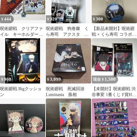
444
320
300
¥
¥
¥
呪術廻戦 クリアファ
呪術廻戦 狗卷棘 く
【新品未開封】呪術廻
イル キーホルダー
ら寿司 アクスタ ア
戦 × くら寿司 コラボ缶
シール
クリルスタンド 全８
バッジ 五条悟
種
900
3,099
1,500
¥
¥
現在 ¥
呪術廻戦 Bigクッショ
呪術廻戦 死滅回游
【未開封】呪術廻戦 渋
ン
Luminasta 脹相
谷事変 1番くじ F賞H賞
セット アクリルスタン
ド 脹相