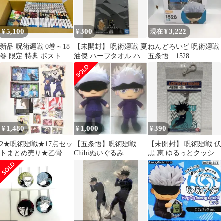
5,100
300
3,222
¥
¥
現在 ¥
新品 呪術廻戦 0巻～18
【未開封】 呪術廻戦 夏
ねんどろいど 呪術廻戦
巻 限定 特典 ポストカ
油傑 ハーフタオル ハン
五条悟 1528
ード 7枚付
カチ 一番くじ
1,480
1,000
390
¥
¥
¥
2★呪術廻戦★17点セッ
【五条悟】呪術廻戦
【未開封】 呪術廻戦 伏
トまとめ売り★乙骨憂
Chibiぬいぐるみ
黒 恵 ゆるっとクッショ
太★五条悟★狗巻棘★
ン アクリルキーホルダ
パンダ★禪院真希
ー