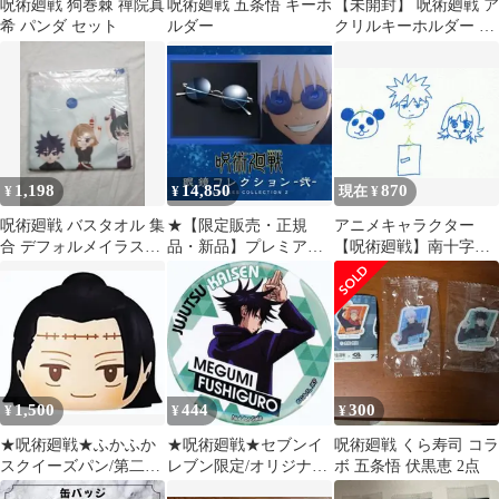
呪術廻戦 狗巻棘 禪院真
呪術廻戦 五条悟 キーホ
【未開封】 呪術廻戦 ア
希 パンダ セット
ルダー
クリルキーホルダー ア
クキー 伏黒 恵
1,198
14,850
870
¥
¥
現在 ¥
呪術廻戦 バスタオル 集
★【限定販売・正規
アニメキャラクター
合 デフォルメイラスト
品・新品】プレミアム
【呪術廻戦】南十字星
虎杖 伏黒 釘崎 五条 狗
バンダイ 呪術廻戦
手描き ファンアート
巻
弐 五条悟 サングラス
1,500
444
300
¥
¥
¥
★呪術廻戦★ふかふか
★呪術廻戦★セブンイ
呪術廻戦 くら寿司 コラ
スクイーズパン/第二弾
レブン限定/オリジナル
ボ 五条悟 伏黒恵 2点
★夏油傑(羂索)★新品
缶バッジ★伏黒恵★新