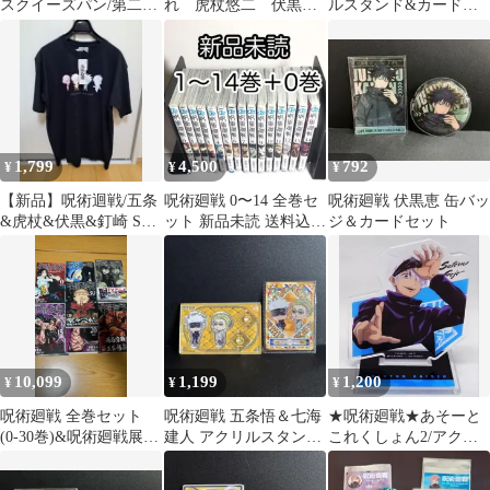
スクイーズパン/第二弾
れ 虎杖悠二 伏黒
ルスタンド&カードセ
★五条悟★新品★
恵 釘崎野薔薇 4枚
ット
セット
1,799
4,500
792
¥
¥
¥
【新品】呪術迴戦/五条
呪術廻戦 0〜14 全巻セ
呪術廻戦 伏黒恵 缶バッ
&虎杖&伏黒&釘崎 SD
ット 新品未読 送料込み
ジ＆カードセット
キャラ集合プリントT
匿名発送
シャツLサイズ
10,099
1,199
1,200
¥
¥
¥
呪術廻戦 全巻セット
呪術廻戦 五条悟＆七海
★呪術廻戦★あそーと
(0-30巻)&呪術廻戦展グ
建人 アクリルスタンド
これくしょん2/アクリ
ッズ
&カードセット
ルスタンド★五条悟★
新品未開封★