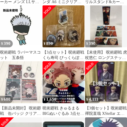
ーカー メンズ LLサイ
ンダ A6 ミニクリアフ
リルスタンド&カード
ズ アニメプリント 刺繍
ァイル クリアファイル
セット
ロゴ入り✨
390
890
390
¥
¥
¥
呪術廻戦 ラバーマスコ
【3点セット】呪術廻戦
【未使用】 呪術廻戦 虎
ット 五条悟
くら寿司 びっくらぽん
杖悠仁 ロングステッカ
アクスタ 五条悟 夏油傑
ー ステッカー シール
600
1,650
4,111
¥
¥
¥
【新品未開封】 呪術廻
呪術廻戦 きゅるまる
【3個セット】呪術廻戦
戦 缶バッジ クリアフ
BIGぬいぐるみ 3点セッ
禪院直哉 XStellar エク
ァイル A5サイズ
ト
ステラ フィギュア