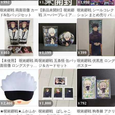
992
1,200
1,090
¥
¥
¥
呪術廻戦 両面宿儺 カー
【新品未開封】呪術廻
呪術廻戦 シールコレク
ド&缶バッジセット
戦 スーパープレミアム
ション まとめ売り バラ
フィギュア 五条悟
売り可 3枚￥300-
400
1,199
399
¥
¥
¥
【未使用】 呪術廻戦 両
呪術廻戦 五条悟 缶バッ
呪術廻戦 伏黒恵 ロング
面宿儺 ロングステッカ
ジ＆カードセット
ポスター
ー ステッカー シール
2,400
1,000
792
¥
¥
¥
★呪術廻戦★ふかふか
呪術廻戦 ぱしゃこ
呪術廻戦 狗巻棘 アクリ