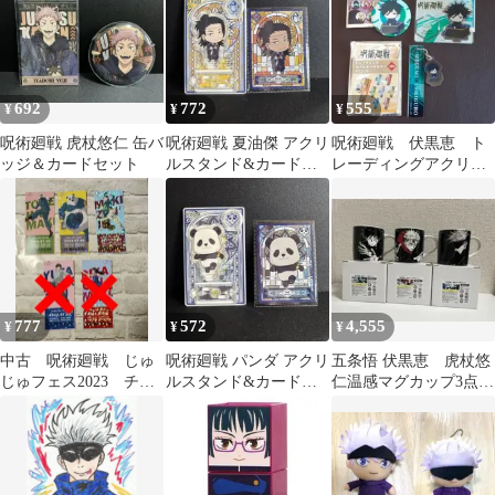
692
772
555
¥
¥
¥
呪術廻戦 虎杖悠仁 缶バ
呪術廻戦 夏油傑 アクリ
呪術廻戦 伏黒恵 ト
ッジ＆カードセット
ルスタンド&カードセ
レーディングアクリル
ット
スタンド 缶バッジ ルー
ムキーホルダー
777
572
4,555
¥
¥
¥
中古 呪術廻戦 じゅ
呪術廻戦 パンダ アクリ
五条悟 伏黒恵 虎杖悠
じゅフェス2023 チケ
ルスタンド&カードセ
仁温感マグカップ3点セ
ット風カード 狗巻棘
ット
ット即日発送
パンダ禪院真希