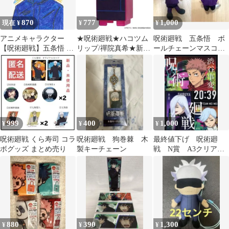
870
777
1,000
現在 ¥
¥
¥
アニメキャラクター
★呪術廻戦★ハコツム
呪術廻戦 五条悟 ボ
【呪術廻戦】五条悟 手
リップ/禪院真希★新品
ールチェーンマスコッ
描き ファンアート
未開封★
ト ぬいぐるみ まと
め売り
999
400
1,000
¥
¥
¥
呪術廻戦 くら寿司 コラ
呪術廻戦 狗巻棘 木
最終値下げ 呪術廻
ボグッズ まとめ売り
製キーチェーン
戦 N賞 A3クリアポ
スター 一番くじ 渋
谷事変
880
390
1,300
¥
¥
¥