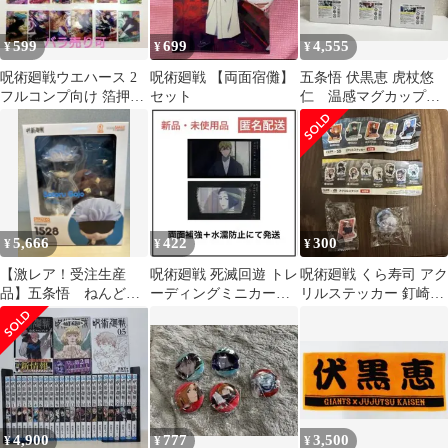
599
699
4,555
¥
¥
¥
呪術廻戦ウエハース 2
呪術廻戦 【両面宿儺】
五条悟 伏黒恵 虎杖悠
フルコンプ向け 箔押し
セット
仁 温感マグカップセ
虎杖悠仁 真人 伏黒恵
ット即日発送
呪術廻戦
5,666
422
300
¥
¥
¥
【激レア！受注生産
呪術廻戦 死滅回遊 トレ
呪術廻戦 くら寿司 アク
品】五条悟 ねんどろ
ーディングミニカード
リルステッカー 釘崎野
いど 新品未開封品
vol.1
薔薇 アクリルスタンド
即日発送
五条悟
4,900
777
3,500
¥
¥
¥