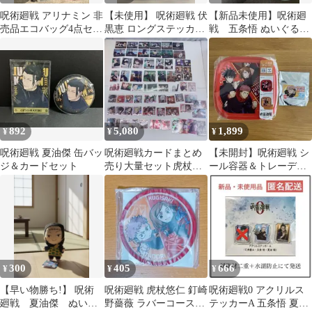
呪術廻戦 アリナミン 非
【未使用】 呪術廻戦 伏
【新品未使用】呪術廻
売品エコバッグ4点セッ
黒恵 ロングステッカー
戦 五条悟 ぬいぐるみ
ト 虎杖 伏黒 宿儺 パン
ステッカー シール
がま口財布
ダ未開封
892
5,080
1,899
¥
¥
¥
呪術廻戦 夏油傑 缶バッ
呪術廻戦カードまとめ
【未開封】呪術廻戦 シ
ジ＆カードセット
売り大量セット虎杖五
ール容器＆トレーディ
条人気キャラ多数！
ング缶バッジ
300
405
666
¥
¥
¥
【早い物勝ち!】 呪術
呪術廻戦 虎杖悠仁 釘崎
呪術廻戦0 アクリルス
廻戦 夏油傑 ぬいぐ
野薔薇 ラバーコースタ
テッカーA 五条悟 夏油