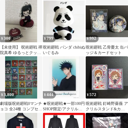
るみ プライズ
ー
傑
300
799
992
¥
¥
¥
【未使用】 呪術廻戦 禪
呪術廻戦 パンダ chibiぬ
呪術廻戦 乙骨憂太 缶バ
院真希 ゆるっとクッシ
いぐるみ
ッジ＆カードセット
ョン アクリルスタンド
アクスタ
3,800
444
572
¥
¥
¥
劇場版呪術廻戦0マンチ
★呪術廻戦★一部100円
呪術廻戦 釘崎野薔薇 ア
ョコ 全24種 コンプセッ
SHOP限定/アクリルカ
クリルスタンド&カー
ト 東日本
ード★伏黒恵★新品★
ドセット