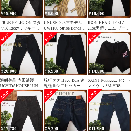
19,980
8,000
18,000
¥
¥
¥
TRUE RELIGION スタ
UNUSED 25年モデル
IRON HEART 9461Z
ッズ Rickyリッキー 先
UW1160 Stripe Bondage
21oz黒鎧デニム ブーツ
染めブラック Y2K
Pant
カット W33
20,000
8,980
14,000
¥
¥
¥
濃紺美品 内田縫製
現行タグ Hugo Boss 速
SAINT Mxxxxxx セント
UCHIDAHOUSEI UHB-
乾軽量シアサッカー P-
マイケル SM-HR8-
015 450 レインボウ
Genius-WG 52
0000-059
17,780
9,300
11,980
¥
¥
¥