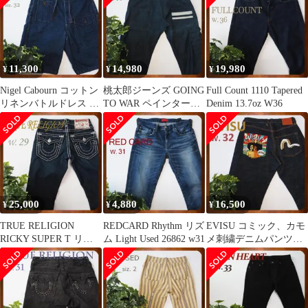
11,300
14,980
19,980
¥
¥
¥
Nigel Cabourn コットン
桃太郎ジーンズ GOING
Full Count 1110 Tapered
リネンバトルドレス デ
TO WAR ペインターパ
Denim 13.7oz W36
ニムショートパンツ
ンツ W34 ライトオンス
25,000
4,880
16,500
¥
¥
¥
TRUE RELIGION
REDCARD Rhythm リズ
EVISU コミック、カモ
RICKY SUPER T リッ
ム Light Used 26862 w31
メ刺繍デニムパンツ
キースーパーティー
W32 濃紺 2001 朱耳