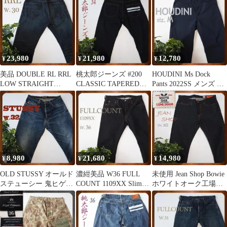
23,980
21,980
12,780
¥
¥
¥
美品 DOUBLE RL RRL
桃太郎ジーンズ #200
HOUDINI Ms Dock
LOW STRAIGHT
CLASSIC TAPERED
Pants 2022SS メンズ ド
Stillwater
15.7oz w34
ック パンツ
8,980
21,680
14,980
¥
¥
¥
OLD STUSSY オールド
濃紺美品 W36 FULL
未使用 Jean Shop Bowie
ステューシー 鬼ヒゲ
COUNT 1109XX Slim
ホワイトオーク工場コ
USA製デニムパンツ
Denim
ーン デニム W32
W32