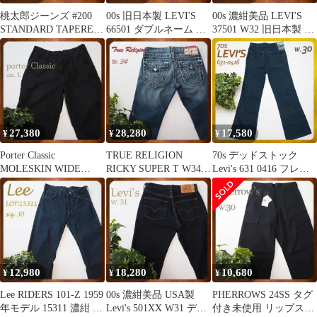
桃太郎ジーンズ #200
00s 旧日本製 LEVI'S
00s 濃紺美品 LEVI'S
STANDARD TAPERED
66501 ダブルネーム グ
37501 W32 旧日本製 オ
14.7oz w33
ランジ加工 W34
ールド復刻
27,380
28,280
17,580
¥
¥
¥
Porter Classic
TRUE RELIGION
70s デッドストック
MOLESKIN WIDE
RICKY SUPER T W34
Levi's 631 0416 フレア
PANTS Lサイズ
極太白ステッチ
デニムパンツ 30
12,980
18,280
10,680
¥
¥
¥
Lee RIDERS 101-Z 1959
00s 濃紺美品 USA製
PHERROWS 24SS タグ
年モデル 15311 濃紺 ラ
Levi's 501XX W31 デニ
付き未使用 リップスト