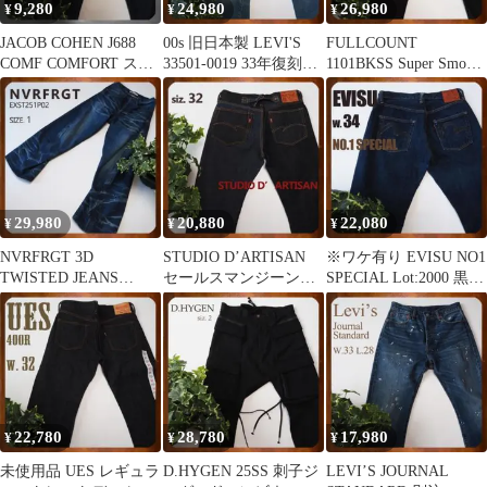
9,280
24,980
26,980
¥
¥
¥
JACOB COHEN J688
00s 旧日本製 LEVI'S
FULLCOUNT
COMF COMFORT スト
33501-0019 33年復刻モ
1101BKSS Super Smooth
レッチ有 W29
デル W36
大きいサイズ40
29,980
20,880
22,080
¥
¥
¥
NVRFRGT 3D
STUDIO D’ARTISAN
※ワケ有り EVISU NO1
TWISTED JEANS
セールスマンジーンズ
SPECIAL Lot:2000 黒カ
EXST251P02
濃紺 W32
モメペンキ
22,780
28,780
17,980
¥
¥
¥
未使用品 UES レギュラ
D.HYGEN 25SS 刺子ジ
LEVI’S JOURNAL