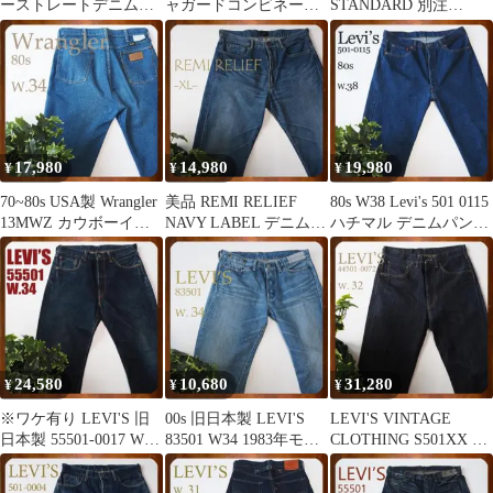
ーストレートデニム
ャガードコンビネーシ
STANDARD 別注
14.9oz 茶綿 400-R
ョンカーゴジョグパン
0047H-0000
ツ 2
17,980
14,980
19,980
¥
¥
¥
70~80s USA製 Wrangler
美品 REMI RELIEF
80s W38 Levi's 501 0115
13MWZ カウボーイカ
NAVY LABEL デニムパ
ハチマル デニムパンツ
ット W34
ンツ ARKnets
USA製
24,580
10,680
31,280
¥
¥
¥
※ワケ有り LEVI'S 旧
00s 旧日本製 LEVI'S
LEVI'S VINTAGE
日本製 55501-0017 W34
83501 W34 1983年モデ
CLOTHING S501XX 大
1955復刻
ル復刻 赤耳
戦モデル W32