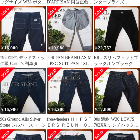
ッグサイズ W38 ボタン
D'ARTISAN 阿波正藍手
ンタープライズ
裏511
染めベイカーパンツ
MODUCT B.B.D
1886
UTILITY
16,000
19,980
22,752
¥
¥
¥
1970年代 デッドストッ
JORDAN BRAND AS M
RRL スリムフィットブ
ク級 Carter's 列車タグ
J PSG SUIT PANT XL
ラックオンブラック セ
デニムペインターパン
ルビッジ ジーンズ W31
ツ
16,900
16,280
17,800
¥
¥
¥
90s Ground Alls Silver
freewheelers ＨＩＰＳＴ
00s 濃紺 W30 LEVI'S
Stone シルバーストーン
ＥＲＳ ＲＥＵＮＩＯＮ
702XX シンチバック付
６９６ ブッシュ
きデニムパンツ