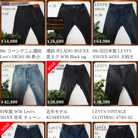
イダース
ムパンツ
ップファティーグパン
ツ
14,080
26,680
64,980
¥
¥
¥
00s コーンデニム濃紺
濃紺 JELADO 301EXX
00s 旧日本製 LEVI'S
Levi's UK501-00 希少モ
黒タグ W36 Black tag 美
S501XX 44501 大戦モデ
デル W32
品
ル W36
42,480
30,000
30,380
¥
¥
¥
83年製 W36 Levi's
近年モデル
LEVI'S VINTAGE
501XX 赤耳 チェーンス
KUSHITANI
CLOTHING 47501-0200
テッチ ハチマル
EXPLORER JEANS EX-
W34
1220M