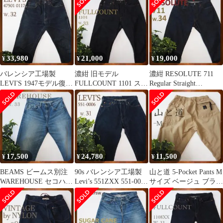
33,980
21,000
19,000
¥
¥
¥
バレンシア工場製
濃紺 旧モデル
濃紺 RESOLUTE 711
LEVI'S 1947モデル復刻
FULLCOUNT 1101 スト
Regular Straight
47501-0117 w32
レートデニム W33
XXmodel
17,500
24,780
11,500
¥
¥
¥
BEAMS ビームス別注
90s バレンシア工場製
山と道 5-Pocket Pants M
WAREHOUSE セコハン
Levi’s 551ZXX 551-0006
サイズ ベージュ ブラウ
1105 淡 W33
濃紺
ン系 登山