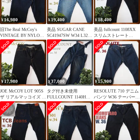
16,980
19,400
18,400
¥
¥
¥
旧The Real McCoy's
美品 SUGAR CANE
美品 fullcount 1108XX
VINTAGE BY NYLON
SC41947SW W34 L32
スリムストレート
デニム
1947エイジド
Heavy Oz 33
17,980
37,000
15,900
¥
¥
¥
JOE McCOY LOT 905S
タグ付き未使用
RESOLUTE 710 デニム
ザ リアルマッコイズ 濃
FULLCOUNT 1140HW
パンツ W36 テーパード
紺W33
11ozデニム オーバーオ
ストレート リゾルト
ール