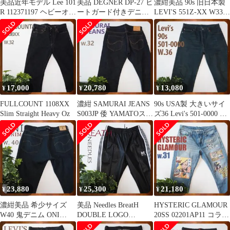
美品近年モデル Lee 101
美品 DEGNER DP-27 ヒ
濃紺美品 90s 旧日本製
R 112371197 ヘビーオ
ートガード付きデニム
LEVI'S 551Z-XX W33
ンスデニム 34
パンツ ブラック L
TALON
17,000
20,780
13,080
¥
¥
¥
FULLCOUNT 1108XX
濃紺 SAMURAI JEANS
90s USA製 大きいサイ
Slim Straight Heavy Oz
S003JP 倭 YAMATOスリ
ズ36 Levi's 501-0000 加
ムストレート
工モデル
23,880
25,300
21,180
¥
¥
¥
濃紺美品 希少サイズ
美品 Needles BreatH
HYSTERIC GLAMOUR
W40 鬼デニム ONI
DOUBLE LOGO
20SS 02201AP11 コラー
DENIM 295ISH 石川台
TRACK PANT
ジュデニム