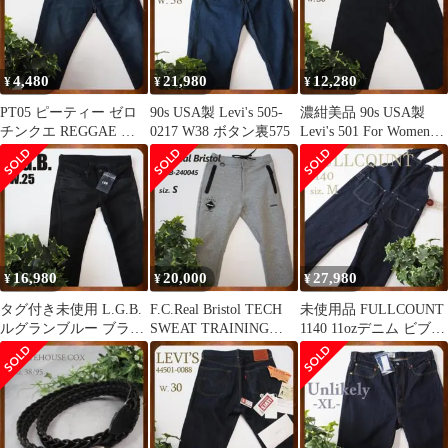
4,480
21,980
12,280
¥
¥
¥
PT05 ピーティー ゼロ
90s USA製 Levi's 505-
濃紺美品 90s USA製
チンクエ REGGAE レ
0217 W38 ボタン裏575
Levi's 501 For Women
ゲエ クロップドデニム
W30
16,980
20,000
27,980
¥
¥
¥
タグ付き未使用 L.G.B.
F.C.Real Bristol TECH
未使用品 FULLCOUNT
ルグランブルー ブラッ
SWEAT TRAINING
1140 11ozデニム ビブ
クコーデュロイパンツ
PNT
オーバーオール M
25