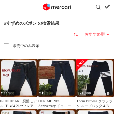
#すずめのズボン の検索結果
並び替え
販売中のみ表示
23,980
19,980
21,980
¥
¥
¥
IRON HEART 廃盤モデ
DENIME 20th
Thom Browne クラシッ
ル IH-464 21ozフレアジ
Anniversary ドゥニーム
ク ループバック 4-BAR
ーンズ W33
20周年記念 W34
スウェットパンツ