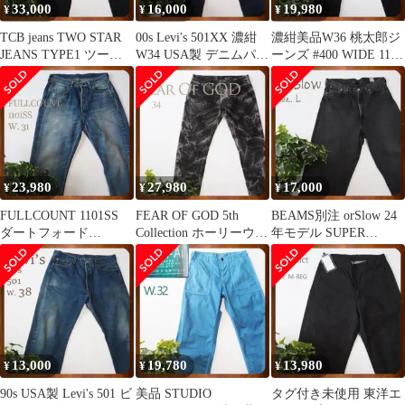
33,000
16,000
19,980
¥
¥
¥
TCB jeans TWO STAR
00s Levi's 501XX 濃紺
濃紺美品W36 桃太郎ジ
JEANS TYPE1 ツース
W34 USA製 デニムパン
ーンズ #400 WIDE 11oz
タージーンズ
ツ
MXJE1506
23,980
27,980
17,000
¥
¥
¥
FULLCOUNT 1101SS
FEAR OF GOD 5th
BEAMS別注 orSlow 24
ダートフォード
Collection ホーリーウォ
年モデル SUPER
DARTFORD W31
ーター 34
DAD'S DENIM
13,000
19,780
13,980
¥
¥
¥
90s USA製 Levi's 501 ビ
美品 STUDIO
タグ付き未使用 東洋エ