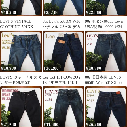
18,980
23,180
22,880
¥
¥
¥
LEVI’S VINTAGE
80s Levi's 501XX W36
90s ボタン裏653 Levis
CLOTHING 501XX
ハチマル USA製 デカサ
USA製 501-0000 W34
47501-0200
イ
デニム
18,980
30,280
18,780
¥
¥
¥
LEVI'S ジャーナルスタ
Lee Lot:131 COWBOY
00s 旧日本製 LEVI'S
ンダード別注 501
1934年モデル 14131サ
66501 W34 501XX 66年
A9517-0002 W36
ンプル品？
モデル復刻
21,780
11,380
26,280
¥
¥
¥