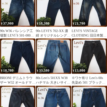
37,980
18,380
21,780
¥
¥
¥
90s W36 バレンシア工
90s LEVI'S 702-XX 濃
LEVI'S VINTAGE
場製 LEVI ́S 501-0004
紺 オリジナルレングス
CLOTHING 旧日本製
裏555
シンチバックW31
55501 w36
18,780
33,580
13,080
¥
¥
¥
BRIONI デニムトラウ
80s Levi's 501XX W38
※ワケ有り Levi's 00s
ザー W32 オールドマネ
ハチマル 大きいサイズ
先染め 501 ブラックデ
ースタイル ステルスウ
USA製
ニム W32
ェルス