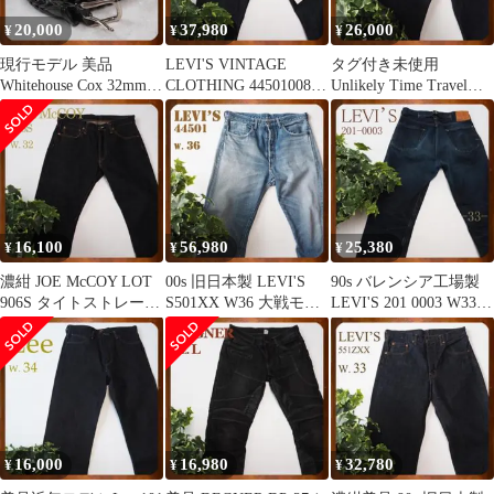
20,000
37,980
26,000
¥
¥
¥
現行モデル 美品
LEVI'S VINTAGE
タグ付き未使用
Whitehouse Cox 32mm
CLOTHING 445010088
Unlikely Time Travel
メッシュベルト 95
大戦 W30
Jeans XL
16,100
56,980
25,380
¥
¥
¥
濃紺 JOE McCOY LOT
00s 旧日本製 LEVI'S
90s バレンシア工場製
906S タイトストレート
S501XX W36 大戦モデ
LEVI'S 201 0003 W33
W32 マッコイ
ル ビンテージ加工
デニムパンツ
16,000
16,980
32,780
¥
¥
¥