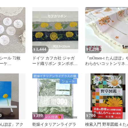
1,444
1,280
¥
¥
ール 72枚
ドイツ カフカ社 ジャガ
『mOmen-t たんぽぽ』
ーケ
ード織リボン タンポポ柄
わらかいコットンリネ
lor~《3cm丸型》
2色セット 23cm
生地【110×1m】
0
399
700
¥
¥
んぽぽ」アク
乾燥イタリアンライグラ
検索入門 野草図鑑 4 た