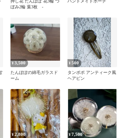
キ
押し花 たんぽぽ 花3輪 つ
ハンドメイドポーチ
ぼみ2輪 葉3枚 -
3,500
500
¥
¥
ぽ
たんぽぽの綿毛ガラスド
タンポポ アンティーク風
ーム
ヘアピン
2,800
7,500
¥
¥