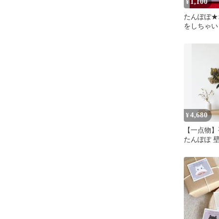
1,100
¥
たんぽぽ★
をしちゃい
レトロ 動
4,680
¥
【一点物】
たんぽぽ 
ハンドメイ