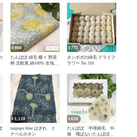
900
777
¥
¥
の
たんぽぽ 綿毛 蝶々 野原
タンポポの綿毛 ドライフ
柄 北欧風 綿100% 生地
ラワー No.310
110×50
1,120
650
¥
¥
ぽ
tanpopo blue はぎれ ミ
たんぽぽ 半球綿毛 30
ナペルホネン
個 飛ばないたんぽぽ綿