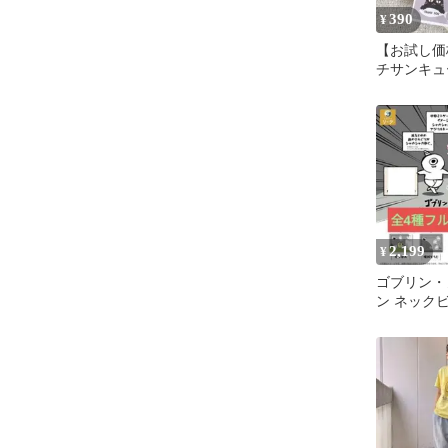
390
¥
【お試し価
チサンキュ
ネコネコね
2,199
¥
ゴブリン・
ン ネック
カ アクリ
全4種