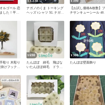
3,330
390
¥
¥
オルゴール 恋
ナガノのくま トーキング
【お試し価格&枚数】
ました！平成
ヘッズ tシャツ XL ナガノ
チサンキューシール 48
作確認済
キャラクターズ パグ
くまさん【クラフト紙
690
300
¥
¥
手彫り 木彫り
たんぽぽ 綿毛 飛ばな
たんぽぽ壁面飾り
壁掛けフック
いたんぽぽ綿毛 ドライ
ド インテリア
フラワー No.21