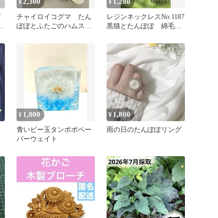
2,300
1,280
¥
¥
プ
チャイロイコグマ たん
レジンネックレスNo.1187
枚
ぽぽとふたごのハムスタ
黒猫とたんぽぽ 綿毛
】
ー ぬいぐるみXL
可愛い 青空 ねこ か
わいい
1,800
1,800
¥
¥
青いビー玉タンポポペー
雨の日のたんぽぽリング
パーウェイト