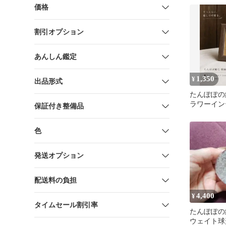
価格
割引オプション
あんしん鑑定
1,350
¥
出品形式
たんぽぽの
ラワーイン
保証付き整備品
メイド 一
色
発送オプション
配送料の負担
4,400
¥
タイムセール割引率
たんぽぽの
ウェイト球