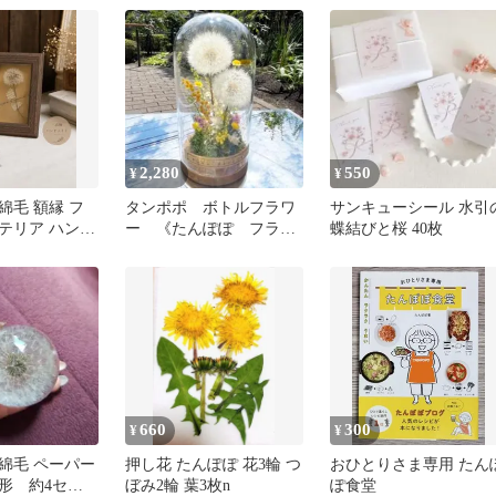
2,280
550
¥
¥
綿毛 額縁 フ
タンポポ ボトルフラワ
サンキューシール 水引
テリア ハンド
ー 《たんぽぽ フラワ
蝶結びと桜 40枚
点物
ーボトル》
660
300
¥
¥
綿毛 ペーパー
押し花 たんぽぽ 花3輪 つ
おひとりさま専用 たん
形 約4セン
ぼみ2輪 葉3枚n
ぽ食堂