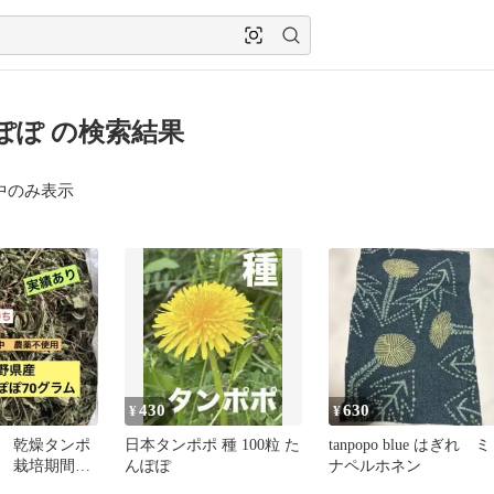
ぽぽ の検索結果
中のみ表示
430
630
¥
¥
 乾燥タンポ
日本タンポポ 種 100粒 た
tanpopo blue はぎれ ミ
ム 栽培期間
んぽぽ
ナペルホネン
使用