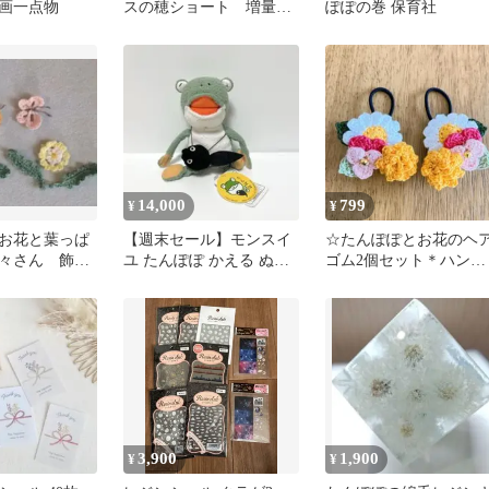
画一点物
スの穂ショート 増量
ぽぽの巻 保育社
30g プレゼント付 無農
薬
14,000
799
¥
¥
お花と葉っぱ
【週末セール】モンスイ
☆たんぽぽとお花のヘ
々さん 飾り
ユ たんぽぽ かえる ぬい
ゴム2個セット＊ハンド
ル商品）
ぐるみ
メイド＊レース編み＊
160＊
3,900
1,900
¥
¥