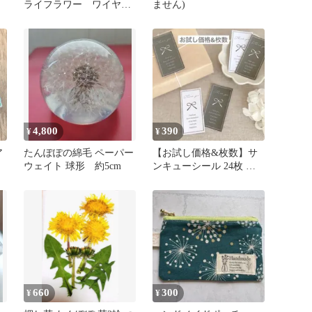
ライフラワー ワイヤー
ません)
刺し 20-35ミリ
4,800
390
¥
¥
ア
たんぽぽの綿毛 ペーパー
【お試し価格&枚数】サ
ウェイト 球形 約5cm
ンキューシール 24枚 シ
ンプルリボン【モノトー
ン】
660
300
¥
¥