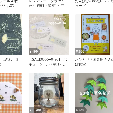
ール 40枚
レジンシール クラゲ3・
たんぽぽの綿毛レジン
びとお花
たんぽぽ1・星座1・空
ューブ
1・宇宙2・街並み1の9枚
セット
490
300
¥
¥
blue はぎれ ミ
【SALE¥550➞¥490】サン
おひとりさま専用 たん
ン
キューシール96枚 レモン
ぽ食堂
(横長)
1,300
780
¥
¥