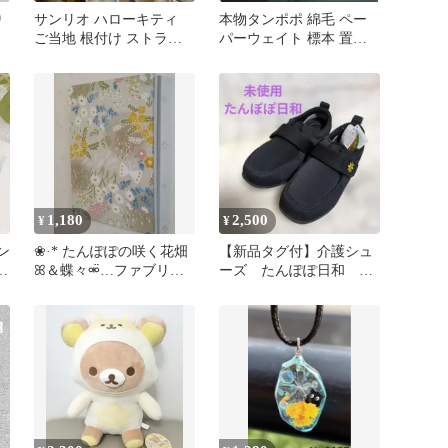
り
サンリオ ハローキティ
本物タンポポ 綿毛 ペー
ご当地 根付け ストラッ
パーウェイト 標本 置物
プ たんぽぽ 綿毛
インテリア クリスタル雑
貨 芸術
1,180
2,500
¥
¥
サン
❀·* たんぽぽの咲く花畑
【新品タグ付】介護シュ
ン
ꕤ＆蝶々⚮̈ …ファブリッ
ーズ たんぽぽ日和 徳
クパネル 30×21㎝❀·*
武産業 シニア 高齢
者 22.5 黒