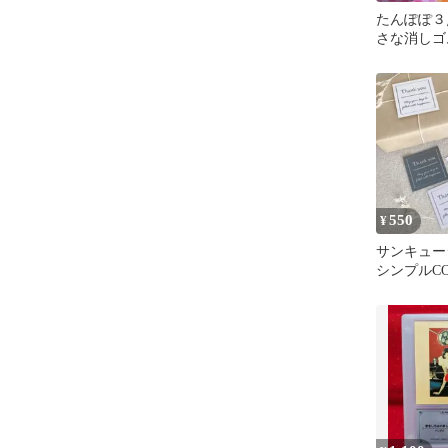
たんぽぽ３
さな消しゴ
550
¥
サンキューシ
シンプルC
ノトーン】