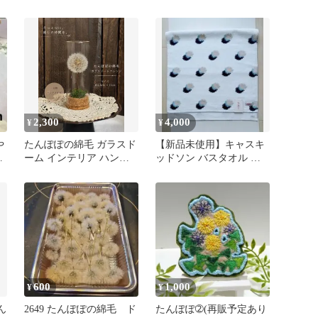
毛 ドライフラワー
No.14
2,300
4,000
¥
¥
や
たんぽぽの綿毛 ガラスド
【新品未使用】キャスキ
ン
ーム インテリア ハンド
ッドソン バスタオル 水
メイド 一点物
玉 たんぽぽ 綿毛
600
1,000
¥
¥
ん
2649 たんぽぽの綿毛 ド
たんぽぽ➁(再販予定あり