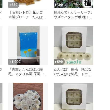
650
300
¥
¥
ド
【昭和レトロ】花かご
採れたて♪ カラーリーフ♪
ー
木製ブローチ たんぽ
ウズラバタンポポ 種50粒
ぽ おしゃれ 木彫り
以上
アクセサリー
1,000
690
¥
¥
つ
「青空とたんぽぽと綿
たんぽぽ 綿毛 飛ばな
毛」アクリル画 原画一点
いたんぽぽ綿毛 ドライ
物
フラワー No.19