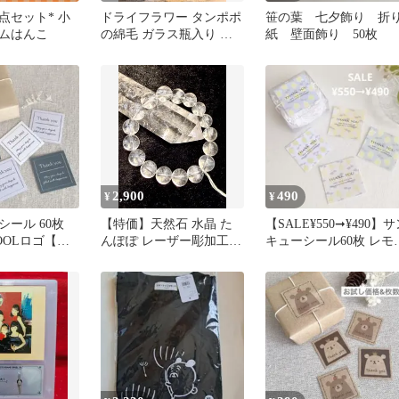
点セット* 小
ドライフラワー タンポポ
笹の葉 七夕飾り 折
ムはんこ
の綿毛 ガラス瓶入り イ
紙 壁面飾り 50枚
ンテリア
2,900
490
¥
¥
ール 60枚
【特価】天然石 水晶 た
【SALE¥550➞¥490】
OOLロゴ【モ
んぽぽ レーザー彫加工
キューシール60枚 レモ
ブレスレット 12mm
(マシカク)