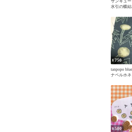
サンキューシ
水引の蝶結
750
¥
tanpopo 
ナペルホネ
500
¥