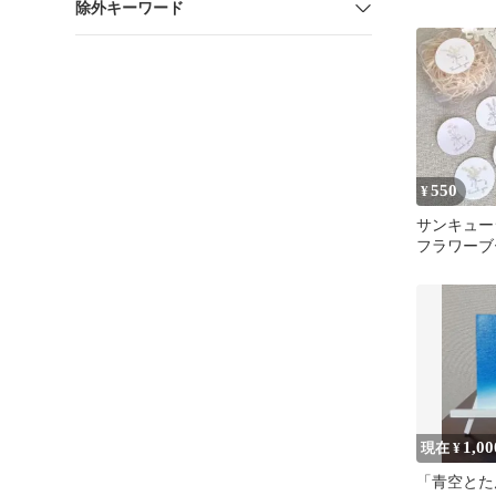
除外キーワード
チ
550
¥
サンキューシ
フラワーブ
~waterco
1,00
現在 ¥
「青空とた