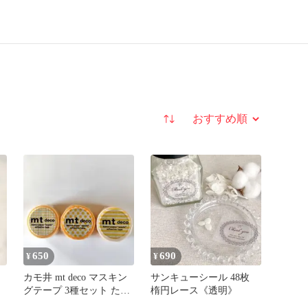
並び替え
650
690
¥
¥
カモ井 mt deco マスキン
サンキューシール 48枚
グテープ 3種セット たん
楕円レース《透明》
ぽぽ