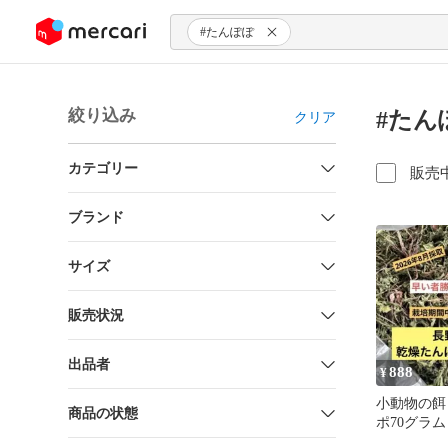
ンツにスキップ
#たんぽぽ
絞り込み
#たん
クリア
カテゴリー
販売
ブランド
サイズ
販売状況
出品者
888
¥
小動物の餌
商品の状態
ポ70グラ
中 農薬不