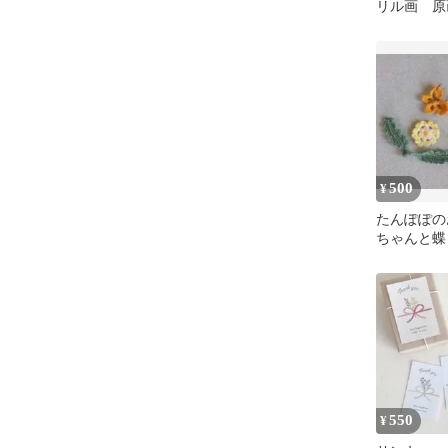
リル画 原
500
¥
たんぽぽの
ちゃんと蝶
（オリジナ
550
¥