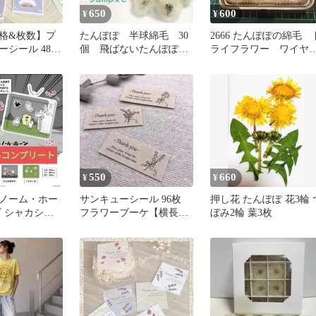
650
600
¥
¥
格&枚数】プ
たんぽぽ 半球綿毛 30
2666 たんぽぽの綿毛 
ーシール 48枚
個 飛ばないたんぽぽ綿
ライフラワー ワイヤ
こ
毛 ドライフラワー
刺し 20-35 もふもふ
No.15
550
660
¥
¥
ノーム・ホー
サンキューシール 96枚
押し花 たんぽぽ 花3輪 
ビ シャカシャ
フラワーブーケ【横長モ
ぼみ2輪 葉3枚
ルキーホルダー
ノクロクラフト】