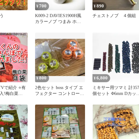
700
890
¥
¥
う
K009-2 DAVIES1900H風
チェストノブ ４個組
カラーノブ つまみ ホワ
イト 3個
800
6,800
¥
¥
Vで紹介 ⭐有
2色セット boss タイプ エ
ミキサー用ツマミ 計35
入!梅白菜
フェクター コントロール
個セット Φ6mm Dカッ
3）／🎁２セッ
ノブ ボス つまみ
（FOSTEX 2440）
で1袋プレゼ
本三大漬菜・
用した梅酢風
／ありがとん
 お弁当 お
当地 茶漬