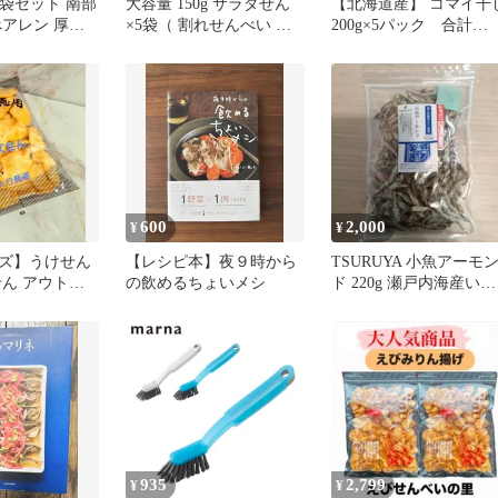
 2袋セット 南部
大容量 150g サラダせん
【北海道産】 コマイ干
べアレン 厚焼
×5袋（ 割れせんべい お
200g×5パック 合計
 アーモンド
得用！）
1kg こまい 氷下魚 生
し 炙り用 おつまみ
600
2,000
¥
¥
ズ】うけせん
【レシピ本】夜９時から
TSURUYA 小魚アーモ
れせん アウトレ
の飲めるちょいメシ
ド 220g 瀬戸内海産いり
こ使用
935
2,799
¥
¥