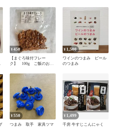
うどん出汁や味噌汁出汁
にオススメ♪♪ 銀色に輝い
て見た目も美しくそして
味も美味しい(^^) 『小腹
が空いたら間食だけど…
そこは迷わずそのままマ
イワシをパクパクいきま
しょう！カルシウムも摂
れて健康にもいい🎶』
450
1,500
¥
¥
【まぐろ味付フレー
ワインのつまみ ビール
甘
ク】 100g ご飯のお
のつまみ
供 おつまみ 匿名配送
550
1,499
¥
¥
ザ
つまみ 取手 家具ツマ
千房 牛すじこんにゃく