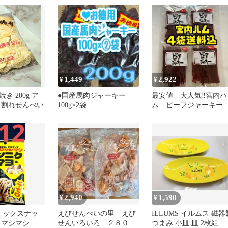
1,449
2,922
¥
¥
き 200g ア
●国産馬肉ジャーキー
最安値 大人気‼️宮内ハ
 割れせんべい
100g×2袋
ム ビーフジャーキー
口50g×4袋
2,940
1,590
¥
¥
ミックスナッ
えびせんべいの里 えび
ILLUMS イルムス 磁器
りマシマシ ニ
せんいろいろ ２８０ｇ
つまみ 小皿 皿 2枚組 イ