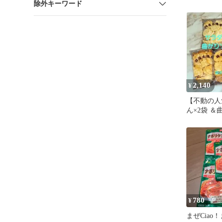
除外キーワード
ンニクマヨ味
ピー
2,140
¥
【不動の人
ん×2袋 ＆
袋（われせ
780
¥
まぜCiao