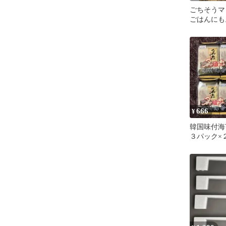
ごちそうマ
ごはんにも
にもお持た
666
¥
韓国味付海
３パック×
HACCP認