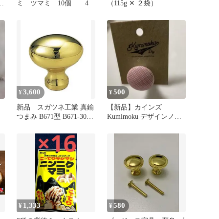
お
ミ ツマミ 10個 4
（115g ✕ ２袋）
3,600
500
¥
¥
セ
新品 スガツネ工業 真鍮
【新品】カインズ
つまみ B671型 B671-30PB
Kumimoku デザインノブ
3個
サークル ピンク チェッ
ク取手
1,333
580
¥
¥