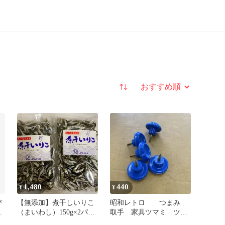
並び替え
1,480
440
¥
¥
び
【無添加】煮干しいりこ
昭和レトロ つまみ
ｇ
（まいわし）150g×2パッ
取手 家具ツマミ ツマ
ク うどん出汁や味噌汁
ミ 5個