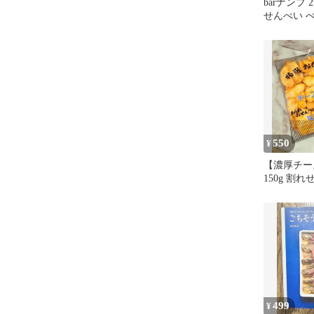
barナンブ
せんべい 
きせんべい
550
¥
【濃厚チー
150g 割
ット
499
¥