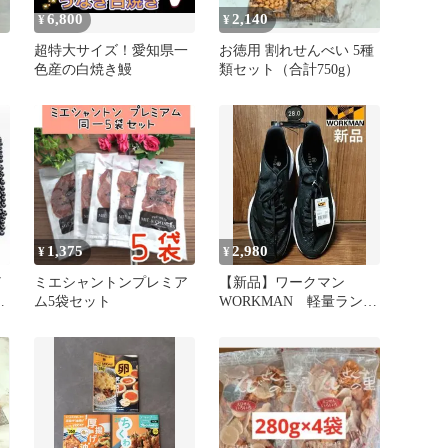
6,800
2,140
¥
¥
超特大サイズ！愛知県一
お徳用 割れせんべい 5種
色産の白焼き鰻
類セット（合計750g）
1,375
2,980
¥
¥
7
ミエシャントンプレミア
【新品】ワークマン
ト
ム5袋セット
WORKMAN 軽量ランニ
ングシューズ ブラック
28cm