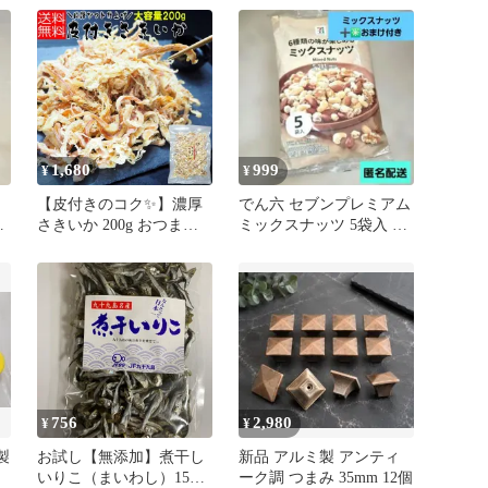
出汁にオススメ♪♪銀色に
輝いて見た目も美しくそ
して味も美味しい(^^)
『小腹が空いたら間食だ
けど…そこは迷わずその
ままマイワシをパクパク
いきましょう！カルシウ
ムも摂れて健康にもいい
1,680
999
¥
¥
🎶』
【皮付きのコク✨】濃厚
でん六 セブンプレミアム
辛
さきいか 200g おつまみ
ミックスナッツ 5袋入 個
珍味 送料無料 1680円 旨
包装 ➕️おまけ付き【新
みたっぷり するめ 乾物
品】
酒の肴 メルカリ便 ﾁｬｯｸ
付き袋 国内加工 晩酌 ﾋﾞｰ
ﾙ 日本酒 焼酎 ｿﾌﾄ 大容量
徳用 ｲｶ つまみ 魚介 肴 お
やつ 宅飲み 珍味セット
756
2,980
¥
¥
製
お試し【無添加】煮干し
新品 アルミ製 アンティ
いりこ（まいわし）150g
ーク調 つまみ 35mm 12個