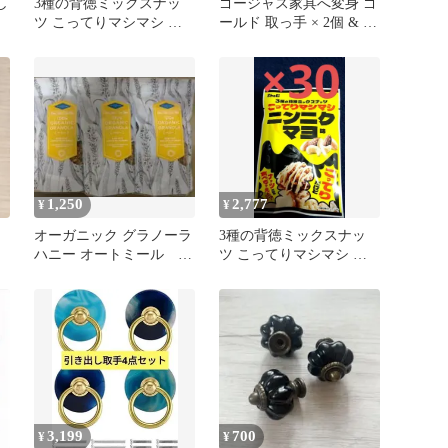
し
3種の背徳ミックスナッ
ゴージャス家具へ変身 ゴ
ツ こってりマシマシ ニ
ールド 取っ手 × 2個 & 専
干
ンニクマヨ味 16袋 バタ
用ゴールドネジセット
ピー
1,250
2,777
¥
¥
ン
オーガニック グラノーラ
3種の背徳ミックスナッ
ハニー オートミール シ
ツ こってりマシマシ ニ
リアル フレーク オー
ンニクマヨ味 30袋 正栄
ツ麦
食品
3,199
700
¥
¥