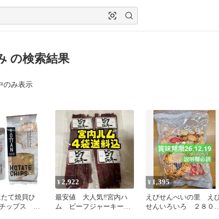
み の検索結果
中のみ表示
2,922
1,395
¥
¥
ほたて焼貝ひ
最安値 大人気‼️宮内ハ
えびせんべいの里 え
チップス つ
ム ビーフジャーキー甘
せんいろいろ ２８０
口50g×4袋
１袋