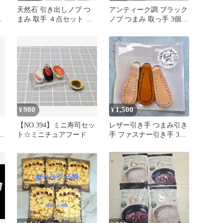
天然石 引き出しノブ つ
アンティーク調 ブラック
揚
まみ 取手 ４点セット ネ
ノブ つまみ 取っ手 3個セ
ト
ジ付き オシャレ
ット
980
1,500
¥
¥
ャ
【NO.394】ミニ寿司セッ
レザー引き手 つまみ引き
業
ト☆ミニチュアフード
手 ファスナー引き手 3個
部
セット レザークラフト