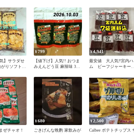
 12袋 バタ
×２
エロー
799
4,941
¥
¥
気】サラダせ
【値下げ】人気!! おつま
最安値 大人気‼️宮内ハ
曲がりソフト×3
みえんどう豆 麻辣味 3袋
ム ビーフジャーキー
ん）
セット (2袋628円も可)
口50g×7袋
680
2,500
¥
¥
！まぜチャオ！
ごきげんな晩酌 家飲みが
Calbee ポテトチップス 