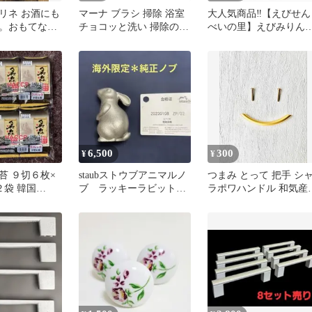
リネ お酒にも
マーナ ブラシ 掃除 浴室
大人気商品‼️【えびせん
。おもてなし
チョコッと洗い 掃除の達
べいの里】えびみりん
せにも。
人 MARNA そうじ 浴室
げ大容量185g×2袋セッ
隙間 ミゾ タイル 汚れ よ
ごれ ゴミ かき出す 排水
溝 ごみ 髪の毛 髪 風呂 風
呂掃除 お風呂掃除 溝掃
除 つまみ
6,500
300
¥
¥
苔 ９切６枚×
staubストウブアニマルノ
つまみ とって 把手 シ
２袋 韓国
ブ ラッキーラビット
ラポワハンドル 和気産
定工場生産
【新品】
持ち手 ゴールド 金具 
品