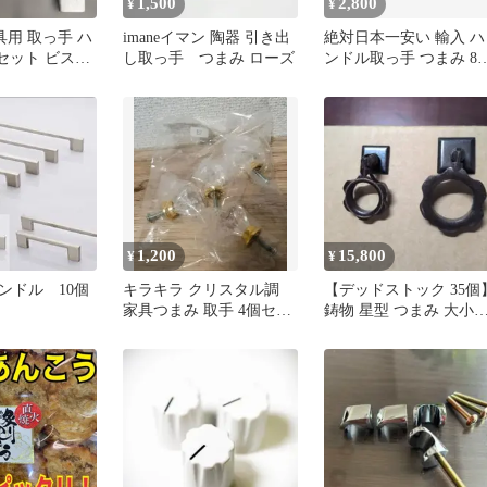
1,500
2,800
¥
¥
家具用 取っ手 ハ
imaneイマン 陶器 引き出
絶対日本一安い 輸入 ハ
セット ビスピ
し取っ手 つまみ ローズ
ンドル取っ手 つまみ 8
ット売り
1,200
15,800
¥
¥
ンドル 10個
キラキラ クリスタル調
【デッドストック 35個
家具つまみ 取手 4個セッ
鋳物 星型 つまみ 大小
ト ネジ付き DIY
ット 取っ手