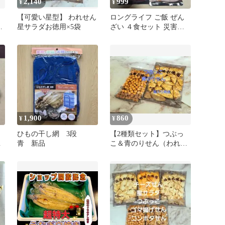
2,140
999
¥
¥
【可愛い星型】 われせん
ロングライフ ご飯 ぜん
セ
星サラダお徳用×5袋
ざい ４食セット 災害食
備蓄 保存食
1,900
860
¥
¥
】
ひもの干し網 3段
【2種類セット】つぶっ
セ
青 新品
こ＆青のりせん（われせ
ん）