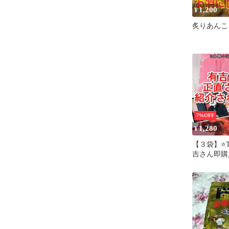
1,200
¥
炙りあんこ
7%OFF
1,280
¥
【３袋】⭐T
吉さん即購
（100ｇ×
ト同時購入
ント！／日
広島菜を使
味のお漬物
屋／テレビ
にぎり ご