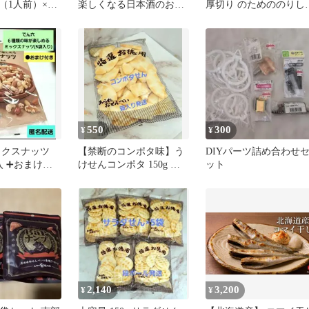
（1人前）×
楽しくなる日本酒のおつ
厚切り のためののりし
ソース
まみ65
味 55g 10袋セット
550
300
¥
¥
ックスナッツ
【禁断のコンポタ味】う
DIYパーツ詰め合わせ
 ➕️おまけ付
けせんコンポタ 150g 割
ット
】
れせん
2,140
3,200
¥
¥