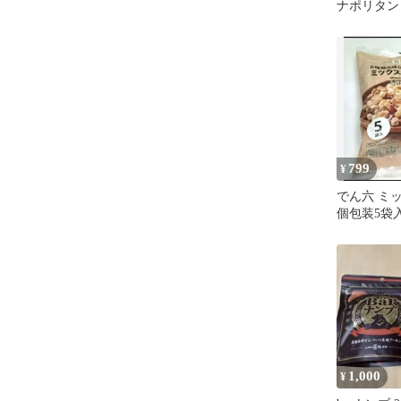
ナポリタン
５ パスタ
799
¥
でん六 ミ
個包装5袋入
き 【新品
1,000
¥