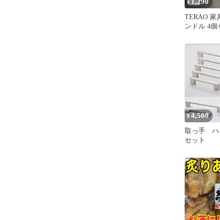
1,290
¥
TERAO 
ンドル 4個
ッチ96mm
4,500
¥
取っ手 ハ
セット