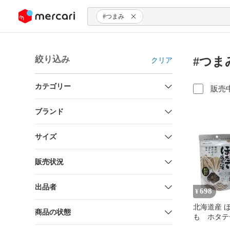
ンツにスキップ
#つまみ
絞り込み
#つま
クリア
カテゴリー
販売
ブランド
サイズ
販売状況
出品者
698
¥
北海道産 
商品の状態
も ホタテ
まみ