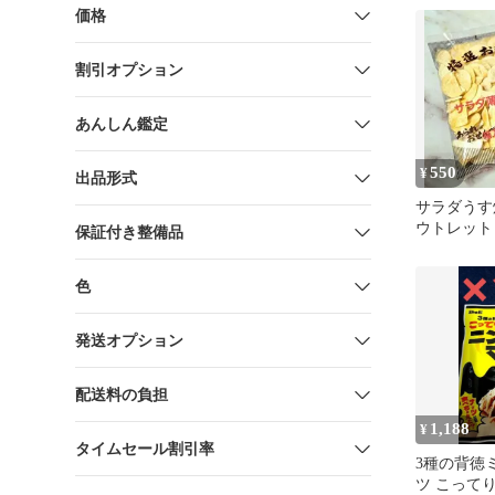
価格
割引オプション
あんしん鑑定
550
¥
出品形式
サラダうす焼
ウトレット
保証付き整備品
色
発送オプション
配送料の負担
1,188
¥
タイムセール割引率
3種の背徳
ツ こって