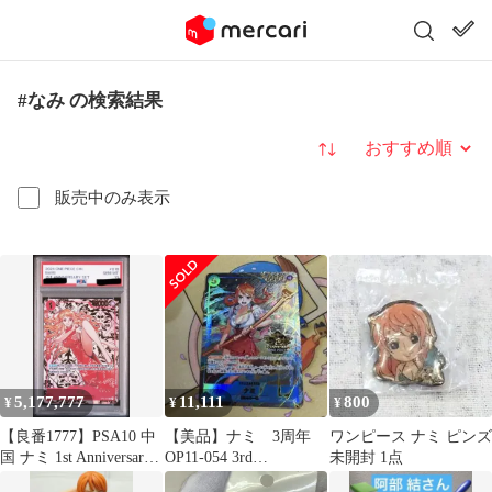
#なみ の検索結果
並び替え
販売中のみ表示
5,177,777
11,111
800
¥
¥
¥
【良番1777】PSA10 中
【美品】ナミ 3周年
ワンピース ナミ ピンズ
国 ナミ 1st Anniversary
OP11-054 3rd
未開封 1点
Set
anniversary プロモ