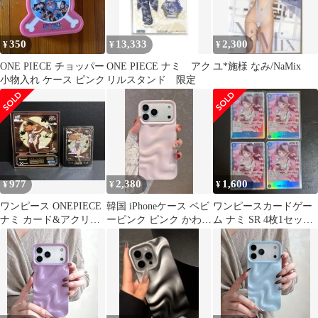
350
13,333
2,300
¥
¥
¥
ONE PIECE チョッパー
ONE PIECE ナミ アク
ユ*施様 なみ/NaMix
小物入れ ケース ピンク
リルスタンド 限定
977
2,380
1,600
¥
¥
¥
ワンピース ONEPIECE
韓国 iPhoneケース ベビ
ワンピースカードゲー
ナミ カード&アクリル
ーピンク ピンク かわい
ム ナミ SR 4枚1セッ
スタンドセットおまけ
い ウェーブ 波
ト 神速の拳
付き