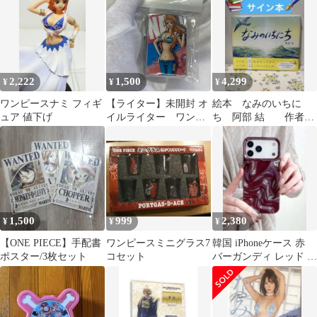
2,222
1,500
4,299
¥
¥
¥
ワンピースナミ フィギ
【ライター】未開封 オ
絵本 なみのいちに
ュア 値下げ
イルライター ワンピ
ち 阿部 結 作者イ
ース ナミ ONE
ラストサイン本
PIECE着火未確認
1,500
999
2,380
¥
¥
¥
【ONE PIECE】手配書
ワンピースミニグラス7
韓国 iPhoneケース 赤
ポスター/3枚セット
コセット
バーガンディ レッド 真
紅 ウェーブ 波