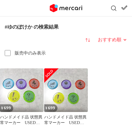
#ゆのぽけか の検索結果
並び替え
販売中のみ表示
699
699
¥
¥
ハンドメイド品 状態異
ハンドメイド品 状態異
常マーカー USEDマ
常マーカー USEDマ
ーカー 5種
ーカー 5種