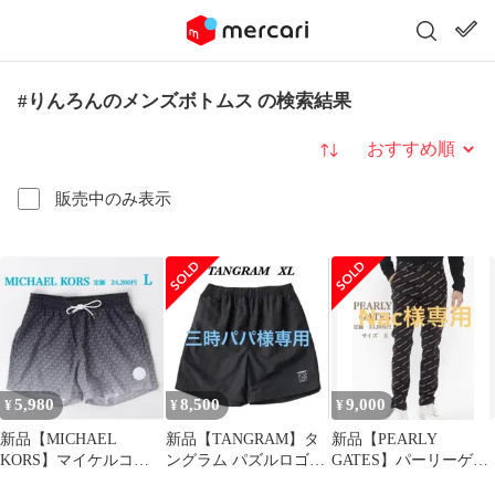
#りんろんのメンズボトムス の検索結果
並び替え
販売中のみ表示
5,980
8,500
9,000
¥
¥
¥
新品【MICHAEL
新品【TANGRAM】タ
新品【PEARLY
KORS】マイケルコー
ングラム パズルロゴ
GATES】パーリーゲイ
ス スイムウェア 水
アクティム ショート
ツ ジャガード 5ポケ