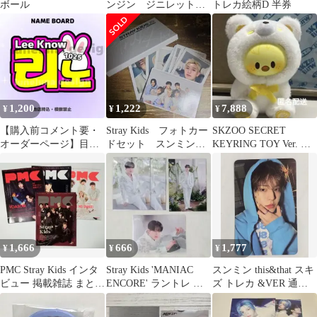
ボール
ンジン ジニレット
トレカ絵柄D 半券
ポガリ マイクロぬ
い トレカ
1,200
1,222
7,888
¥
¥
¥
【購入前コメント要・
Stray Kids フォトカー
SKZOO SECRET
オーダーページ】目立
ドセット スンミンな
KEYRING TOY Ver. ポ
つ！ リノ ネームボ
し
ガリ フィリックス
ード スキズ
1,666
666
1,777
¥
¥
¥
PMC Stray Kids インタ
Stray Kids 'MANIAC
スンミン this&that スキ
ビュー 掲載雑誌 まとめ
ENCORE' ラントレ チ
ズ トレカ &VER 通常
売り
ャンビン
盤 即購入可能