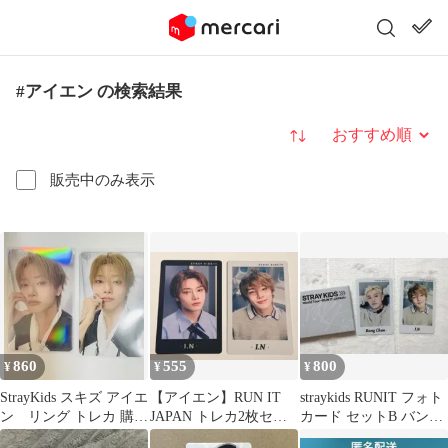
#アイエン の検索結果
並び替え
販売中のみ表示
860
555
800
¥
¥
¥
StrayKids スキズ アイエ
【アイエン】RUN IT
straykids RUNIT フォト
ン リング トレカ 購入
JAPAN トレカ2枚セッ
カード セットB バンチ
特典 ソウルコン
ト I.N
ャンアイエン