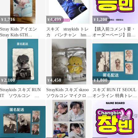
1,716
4,499
1,200
¥
¥
¥
Stray Kids アイエン
スキズ straykids トレ
【購入前コメント要・
Stray Kids 6TH
カ バンチャン hmv
オーダーページ】目立
FANMEETING ‘STAY
ラキドロ HOP
つ！ スンミン ネー
in Our Little House’ BOX
ムボード
TAPE SET
2,100
4,450
1,800
¥
¥
¥
Straykids スキズ RUN
StrayKids スキズ skzoo
スキズ RUN IT SEOUL
IT ソウルコン
ソウルコン マイクロ ポ
オンライン 特典トレカ
micro ポガリ 黒
ガリ ピリ
フィリックス