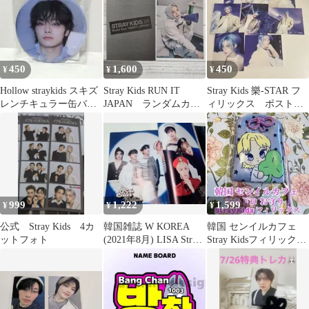
450
1,600
450
¥
¥
¥
Hollow straykids スキズ
Stray Kids RUN IT
Stray Kids 樂-STAR フ
レンチキュラー缶バッ
JAPAN ランダムカー
ィリックス ポストカ
ジ
ド フィリックス
ード 7枚セット
999
1,222
1,599
¥
¥
¥
公式 Stray Kids 4カ
韓国雑誌 W KOREA
韓国 センイルカフェ
ットフォト
(2021年8月) LISA Stray
Stray Kidsフィリックス
Kids掲載
ラキドロ お守り