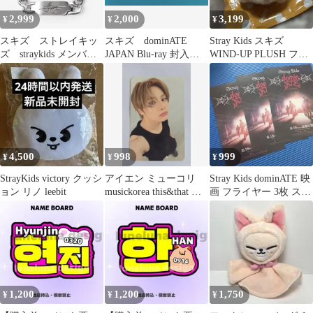
2,999
2,000
3,199
¥
¥
¥
スキズ ストレイキッ
スキズ dominATE
Stray Kids スキズ
ズ straykids メンバ
JAPAN Blu-ray 封入
WIND-UP PLUSH フォ
ー ブレスレット ア
ソニミュ特典 リノ
クシニー
クセサリー
4,500
998
999
¥
¥
¥
StrayKids victory クッシ
アイエン ミューコリ
Stray Kids dominATE 映
ョン リノ leebit
musickorea this&that ス
画 フライヤー 3枚 スキ
キズ
ズ
1,200
1,200
1,750
¥
¥
¥