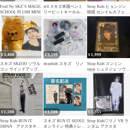
FoxI.Ny SKZ’S MAGIC
4/4 スキズ本国ペンミ
Stray Kids ヒョンジン
SCHOOL PLUSH MINI
リービットキーホルダ
韓国 センイルカフェ ラ
ー&オンライン特典ト
キドロ トレカセット
レカ リノ
3,400
3,599
1,999
¥
¥
¥
スキズ SKZOO ソウル
straykids スキズ リノ
Stray Kids スンミン
コン ウインドアッププ
ssjyp シュスジェ ソウル
ラッシュ クォッカ ハ
コン トレカ
ン
1,500
1,500
1,355
¥
¥
¥
Stray Kids RUN IT
スキズ RUN IT SEOUL
Stray Kids♡リノ VR ラ
JAPAN アクスタチャ
オンライン 特典トレカ
ンダム アクスタ