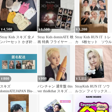
4,500
1,500
3,200
¥
¥
¥
Stray Kids スキズ 全メ
Stray Kids dominATE 映
Stray Kids RUN IT トレ
ンバーセット かぎ針編
画 特典 フライヤー ス
カ 6枚セット ソウル
み トレカケース
テッカー
800
998
1,111
¥
¥
¥
スキズ
バンチャン 通常盤 this
StrayKids RUN IT ソウ
dominATEJAPAN Blu-
ver this&that スキズ ト
ルコン フィリックス
ray封入 ソニミュ特
レカ
入場特典 25日
典 チャンビン