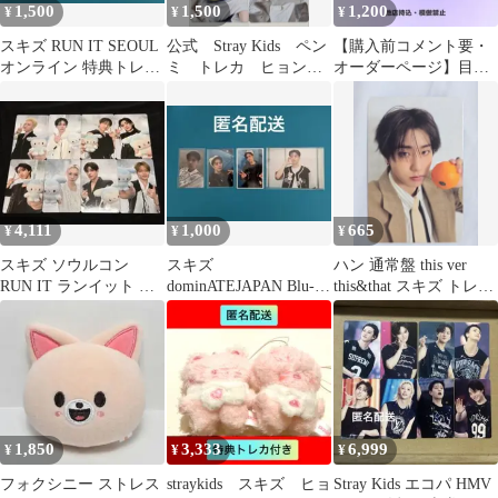
1,500
1,500
1,200
¥
¥
¥
スキズ RUN IT SEOUL
公式 Stray Kids ペン
【購入前コメント要・
オンライン 特典トレカ
ミ トレカ ヒョン
オーダーページ】目立
バンチャン
ラ マンネズ
つ！ チャンビン ネ
ームボード
4,111
1,000
665
¥
¥
¥
スキズ ソウルコン
スキズ
ハン 通常盤 this ver
RUN IT ランイット 特
dominATEJAPAN Blu-
this&that スキズ トレカ
典 トレカ コンプ TASY
ray 封入 ソニミュ特
即購入可能
典 スンミン
1,850
3,333
6,999
¥
¥
¥
フォクシニー ストレス
straykids スキズ ヒョ
Stray Kids エコパ HMV