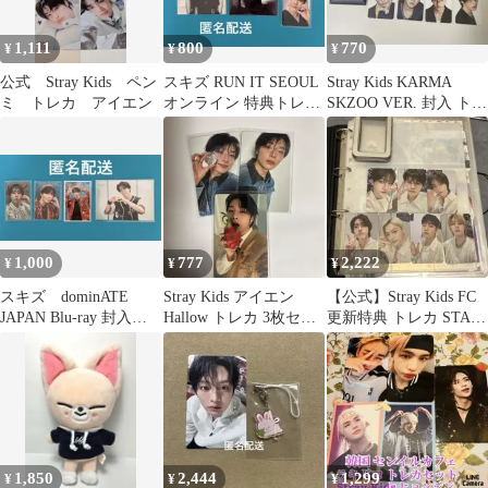
1,111
800
770
¥
¥
¥
公式 Stray Kids ペン
スキズ RUN IT SEOUL
Stray Kids KARMA
ミ トレカ アイエン
オンライン 特典トレカ
SKZOO VER. 封入 トレ
チャンビン
カ 8枚セット
1,000
777
2,222
¥
¥
¥
スキズ dominATE
Stray Kids アイエン
【公式】Stray Kids FC
JAPAN Blu-ray 封入
Hallow トレカ 3枚セッ
更新特典 トレカ STAY
ソニミュ特典 ハン
ト
JAPAN
1,850
2,444
1,299
¥
¥
¥