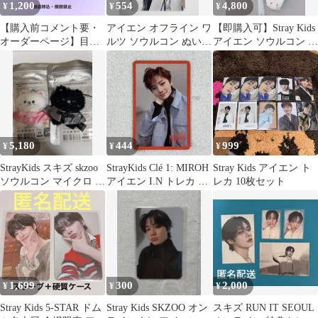
1,200
554
4,800
¥
¥
¥
【購入前コメント要・
アイエン オフライン ワ
【即購入可】Stray Kids
オーダーページ】目立
ルツ ソウルコン ぬいぐ
アイエン ソウルコン 入
つ！ アイエン ネー
るみ トレカ 即購入可能
場特典 3点セット
ムボード
5,180
444
999
¥
¥
¥
StrayKids スキズ skzoo
StrayKids Clé 1: MIROH
Stray Kids アイエン ト
ソウルコン マイクロ ジ
アイエン I.N トレカ 赤
レカ 10枚セット
ニレット ２個
枠
1,699
300
2,000
¥
¥
¥
Stray Kids 5-STAR ドム
Stray Kids SKZOO オン
スキズ RUN IT SEOUL