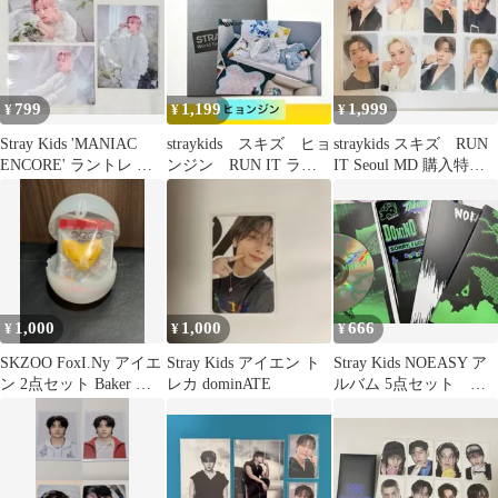
799
1,199
1,999
¥
¥
¥
Stray Kids 'MANIAC
straykids スキズ ヒョ
straykids スキズ RUN
ENCORE' ラントレ ア
ンジン RUN IT ラン
IT Seoul MD 購入特典
イエン
ダムトレカ ラントレ
トレカ
1,000
1,000
666
¥
¥
¥
SKZOO FoxI.Ny アイエ
Stray Kids アイエン ト
Stray Kids NOEASY ア
ン 2点セット Baker ソ
レカ dominATE
ルバム 5点セット フ
ロキャンプ
ォトブック CD