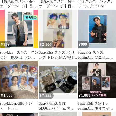
【購入前コメント要・
【購入前コメント要・
フォクシニーバッグチ
オーダーページ】目立
オーダーページ】目立
ャーム アイエン
つ！ ヒョンジン ネ
つ！ ハン ネームボ
ームボード スキズ
ード
999
2,300
999
¥
¥
¥
straykids スキズ スン
StrayKids スキズ バ リ
Straykids スキズ
ミン RUN IT ランダ
ング トレカ 購入特典
dominATE ソニミュ特
ムトレカ ラントレ
リノ ハン スンミン
典 スンミン
1,800
7,999
1,888
¥
¥
¥
straykids nacific トレ
Straykids RUN IT
Stray Kids スンミン
カ セット
SEOUL パピーム マイ
dominATE ネオウィン
クロ
グ 封入 トレカ