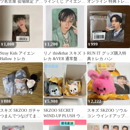
ツ名古屋 会場限定 アイ
ラインくじ アイエンB
オンライン 特典トレカ
エン 2枚
トレカ
リノ
1,000
1,200
999
¥
¥
¥
Stray Kids アイエン
リノ this&that スキズ ト
RUN IT グッズ購入特
Hallow トレカ
レカ &VER 通常盤 即
典トレカ ハン
購入可能
888
5,980
2,222
¥
¥
¥
スキズ SKZOO ガチャ
SKZOO SECRET
スキズ SKZOO ソウル
つまんでつなげてます
WIND-UP PLUSH ウル
コン ウインドアッププ
こっと ヒョンジン アイ
フチャン＆フォクシニ
ラッシュ トェッキ チ
エン
ー
ャンビン