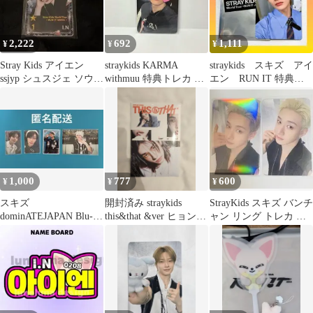
2,222
692
1,111
¥
¥
¥
Stray Kids アイエン
straykids KARMA
straykids スキズ アイ
ssjyp シュスジェ ソウル
withmuu 特典トレカ ア
エン RUN IT 特典ト
コン トレカ
イエン
レカ
1,000
777
600
¥
¥
¥
スキズ
開封済み straykids
StrayKids スキズ バンチ
dominATEJAPAN Blu-
this&that &ver ヒョンジ
ャン リング トレカ 購
ray 封入 ソニミュ特
ン
入特典 ソウルコン
典 アイエン