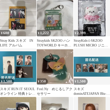
ーム スンミン
ハン
680
1,222
2,399
¥
¥
¥
Stray Kids スキズ IN
Straykids SKZOO ハン
StrayKids☆SKZOO
LIFE アルバム
TOYWORLD キーホル
PLUSH MICRO ジニレ
ダー
ット オリジナル
1,500
350
1,500
¥
¥
¥
スキズ RUN IT SEOUL
Foxl.Ny めじるしアク
スキズ
オンライン 特典トレカ
セサリー
dominATEJAPAN Blu-
スンミン
ray封入 ソニミュ特
典 ヒョンジン