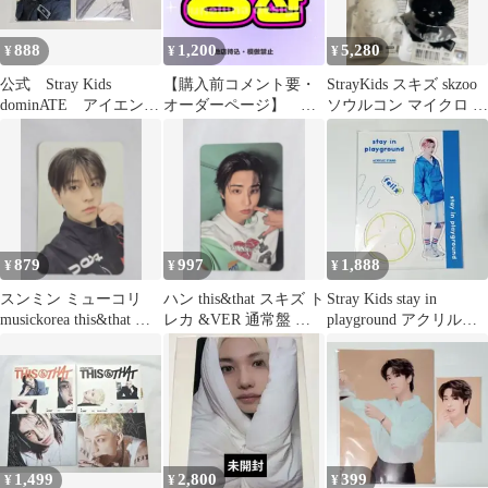
888
1,200
5,280
¥
¥
¥
公式 Stray Kids
【購入前コメント要・
StrayKids スキズ skzoo
dominATE アイエン
オーダーページ】 目
ソウルコン マイクロ リ
トレカ
立つ！ バンチャン
ービット トレカ
ネームボード スキズ
879
997
1,888
¥
¥
¥
スンミン ミューコリ
ハン this&that スキズ ト
Stray Kids stay in
musickorea this&that ス
レカ &VER 通常盤 即
playground アクリルス
キズ トレカ
購入可能
タンド
1,499
2,800
399
¥
¥
¥