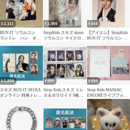
2,111
2,400
444
¥
¥
¥
RUN IT ソウルコン
StrayKids スキズ skzoo
【アイエン】StrayKids
ラントレ ハン オフ
ソウルコン マイクロ リ
RUN IT ソウルコン オ
ラインMDトレカ
ービット トレカ
ンライン購入特典
1,800
999
999
¥
¥
¥
スキズ RUN IT SEOUL
Stray Kids スキズ トレ
Stray Kids MANIAC
オンライン 特典トレカ
カ＆ポラロイド 9枚セ
ENCOREライブフォト
ヒョンジン
ット
トレカ ヒョンジン