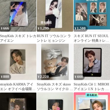
666
1,299
1,500
¥
¥
¥
StrayKids スキズ トレカ
RUN IT ソウルコン ラ
スキズ RUN IT SEOUL
アイエン
ントレ ヒョンジン
オンライン 特典トレカ
アイエン
888
2,220
444
¥
¥
¥
straykids KARMA アイ
StrayKids スキズ skzoo
StrayKids Clé 1: MIROH
エン オフイベ会場限定
ソウルコン マイクロ パ
アイエン I.N トレカ 黒
フォトカード
ピーム トレカ
枠