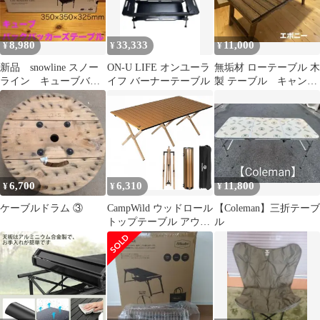
8,980
33,333
11,000
¥
¥
¥
新品 snowline スノー
ON-U LIFE オンユーラ
無垢材 ローテーブル 木
ライン キューブバッ
イフ バーナーテーブル
製 テーブル キャン
クパッカーズテーブ
プ ハンドメイド アウ
ル 超軽量
トドア
6,700
6,310
11,800
¥
¥
¥
ケーブルドラム ③
CampWild ウッドロール
【Coleman】三折テーブ
トップテーブル アウト
ル
ドア キャンプ ローテー
ブル 折りたたみ コンパ
クト 組み立て簡単 持ち
運び便利 頑丈
120x60cm