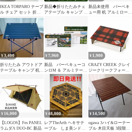
IKEA TORPARO テーブ
新品◆折りたたみチェ
新品未使用 バーベキ
ル チェア セット 折り
アテーブル キャンプ 椅
ュー用 机 アルミロール
たたみ
子 軽量 机 持ち運び
テーブル ロースタイル
UC-501
3,400
7,960
1,900
¥
¥
¥
折りたたみ アウトドア
新品 バーベキューコ
CRAZY CREEK クレイ
テーブル キャンプ 机
ンロM ＆ アルミテーブ
ジークリークフォール
コンパクト 軽量 ローテ
ル キャンプ アウト
ディング エコロジーテ
ーブル
ドア イベント
ーブル
16,000
48,000
14,500
¥
¥
¥
【LOGOS】Fes PANEL
レアTheArth ヘキサテ
ogawa 3ハイ&ローテー
ラムダΛ DUO-BC 新品
ーブル しま美ンドル
ブル 木目天板 3段階高