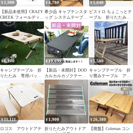
1,900
4,780
1,640
¥
¥
¥
【新品未使用】CRAZY
希少品 キャプテンスタ
ビストロ ちょこっとテ
CREEK フォールディン
ッグ システムテーブル
ーブル 折りたたみ式
グエコロジーテーブ
システムフリースタン
アウトドアテーブル
ル チョコ
ド セット
6,100
10,699
5,500
¥
¥
¥
キャンプテーブル 折
【新品・未開封】DOD
キャンプテーブル 折
りたたみ 専用バッグ
カルカルカゾクテーブ
り畳みテーブル アウ
付き 天然木
ル TB6-076-BK
トドアテーブル
11,111
1,900
26,380
¥
¥
¥
ロゴス アウトドアテ
折りたたみアウトドア
【廃盤】Coleman コン