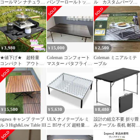
コールマン ナチュラル
バンブーロールトップ
ル カスタムパーツセ
モザイク リビングテー
テーブル 120
ット
ブル180
3,980
15,000
2,500
¥
¥
¥
★値下げ★ 超軽量
Coleman コンフォート
Coleman ミニアルミテ
コンパクト アウトド
マスター バタフライテ
ーブル
ア 防災グッズ キャ
ーブル120
ンプテーブル
15,500
5,630
8,480
¥
¥
¥
ogawa キャンプ テーブ
ULX ナノテーブル ミ
設計の組立不要 折り畳
ル 3 High&Low Table III
ニ B5サイズ 超軽量
みテーブル 長机 耐荷重
135g アルミ×カーボン
100kg キャンプ テーブ
ハイブリッド設計 アウ
ル ワーク アウトドアテ