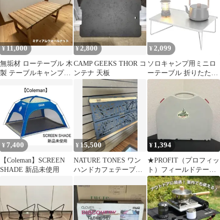
11,000
2,800
2,099
¥
¥
¥
無垢材 ローテーブル 木
CAMP GEEKS THOR コ
ソロキャンプ用ミニロ
製 テーブルキャンプハ
ンテナ 天板
ーテーブル 折りたたみ
ンドメイド アウトドア
軽量アルミ製 コンパク
ト1秒展開 白
7,400
15,500
1,394
¥
¥
¥
【Coleman】SCREEN
NATURE TONES ワン
★PROFIT（プロフィッ
SHADE 新品未使用
ハンドカフェテーブル
ト）フィールドテーブ
ロング
ル / アウトドア収納テ
ーブル