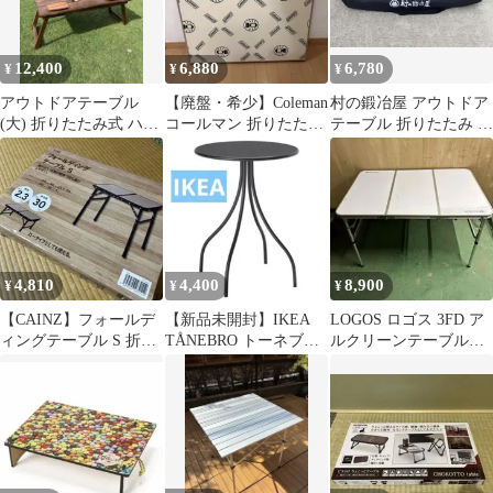
12,400
6,880
6,780
¥
¥
¥
アウトドアテーブル
【廃盤・希少】Coleman
村の鍛冶屋 アウトドア
(大) 折りたたみ式 ハン
コールマン 折りたたみ
テーブル 折りたたみ キ
ドメイド レトロ オ
テーブル ランタン柄 焦
ャンプ
シャレ
げ跡
4,810
4,400
8,900
¥
¥
¥
【CAINZ】フォールデ
【新品未開封】IKEA
LOGOS ロゴス 3FD ア
ィングテーブル S 折り
TÅNEBRO トーネブロ
ルクリーンテーブル
たたみ アウトドア キャ
サイドテーブル チャコ
1280折りたたみテーブ
ンプ
ール
ル