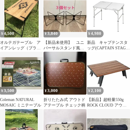
える♪
サイド
4,500
3,840
4,980
¥
¥
¥
オルテガテーブル ア
【新品未使用】 ユニ
新品 キャプテンスタ
イアンレッグ（ブラッ
バーサルスタンド風
ッグ(CAPTAIN STAG)
ク色）【NO.3】
コンテナスタンド クー
アウトドアテーブル テ
ラースタンド 3個
ーブル アルミ ツーウェ
イテーブル アジャスタ
ー付 Sサイズ 90×60cm
ラフォーレ UC-511
3,500
3,000
2,100
¥
¥
¥
Coleman NATURAL
折りたたみ式 アウトド
【新品】超軽量550g
MOSAIC ミニテーブル
アテーブル チェック柄
ROCK CLOUD アウト
ドアテーブル 折り畳み
木目