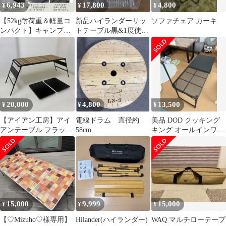
6,943
17,800
4,800
¥
¥
¥
【52kg耐荷重＆軽量コ
新品ハイランダーリッ
ソファチェア カーキ
ンパクト】キャンプテ
トテーブル黒&1度使用
ーブル アウトドア ロー
エクステンションメッ
ルテーブル 折りたたみ
シュユニット
式 軽量 52KG耐荷重 簡
単組立 簡単収納バッグ
ランタン掛け付 ハイキ
ング BBQ
20,000
4,800
13,500
¥
¥
¥
【アイアン工房】アイ
電線ドラム 直径約
美品 DOD クッキング
アンテーブル フラット
58cm
キング オールインワン
バーナー対応｜ウッ
キッチン
ド・アイアン天板付
15,000
9,999
15,000
¥
¥
¥
【♡Mizuho♡様専用】
Hilander(ハイランダー)
WAQ マルチローテーブ