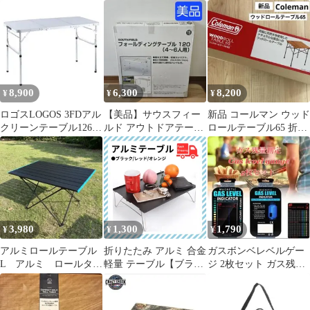
オルテガ柄 アウトドア
さ調整 折りたたみ
テーブル
8,900
6,300
8,200
¥
¥
¥
ロゴスLOGOS 3FDアル
​【美品】サウスフィー
新品 コールマン ウッド
クリーンテーブル1260
ルド アウトドアテーブ
ロールテーブル65 折り
折りたたみアウトドア
ル 120 フォールディン
たたみ 天然木 高さ2段
テーブル
グテーブル
階調節
3,980
1,300
1,790
¥
¥
¥
アルミロールテーブル
折りたたみ アルミ 合金
ガスボンベレベルゲー
L アルミ ロールタイ
軽量 テーブル【ブラッ
ジ 2枚セット ガス残量
プ GEJ-ARTL 高さ
ク/レッド/オレンジ】
計測 ガス残量表示 キャ
40cm
ンプ用品