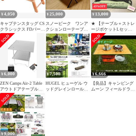
43%OFF
4,050
25,000
13,000
¥
¥
¥
キャプテンスタッグ CS
スノーピーク ワンア
★ 【テーブル＋ストレ
クラシックス FDパーク
クションローテーブル
ージポケットLセッ
テーブル 45cm 天然木
竹 雪峯祭春限定 ブ
ト】【コラボ】
オイルステイン仕上げ
ラック脚
HELINOX タクティカ
UP-1006
ルテーブル
FSC×HELINOX F.S.C
TA テーブル L グリー
ン
6,000
7,500
6,666
¥
¥
¥
ZEN Camps Air-2 Table
HUGEL ヒューゲル ウ
【良品】キャンピング
アウトドアテーブル
ッドグレインロールト
ムーン フィールドラッ
【美品・超軽量】
ップテーブル110cmア
ク 2台＋天板＋収納バ
ウトドア机
ッグ フルセット
9,000
¥