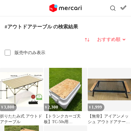
#アウトドアテーブル の検索結果
並び替え
販売中のみ表示
3,800
2,300
1,999
¥
¥
¥
折りたたみ式 アウトド
【トランクカーゴ天
【無骨】アイアンメッ
アテーブル
板】TC-50s用
シュ アウトドアテーブ
☆OSB☆TC-30sにも使
ル 折りたたみ式 ウッド