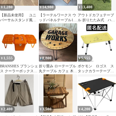
収納袋付 天然木 プレー
1,280
14,980
13,400
¥
¥
¥
ト キャンプテーブル ウ
ッドテーブル
【新品未使用】 ユニ
【ラーテルワークス ウ
アウトドカフェテーブ
バーサルスタンド風
ッドパネルテーブル120
ル 折りたたみ式 ハン
コンテナスタンド クー
用】ウォールナット 組
ドメイド レトロ ア
ラースタンド 1個
子天板 1枚
イロン台 オシャレ
1,555
8,800
5,555
¥
¥
¥
BRANSHES ブランシェ
折り畳み ローテーブル
ポケモン ロゴス ス
ス クーラーボックス付
丸テーブル カフェ 木製
タックカラーテーブ
き折りたたみテーブル
男前 インダストリアル
ル LOGOS テーブ
GW
ル 30周年
2,400
3,500
4,200
¥
¥
¥