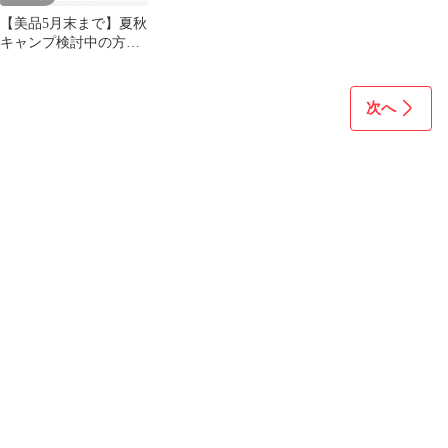
【美品5月末まで】夏秋
キャンプ検討中の方必
見！テーブル＆ベンチ
セット収納バッグ付
次へ