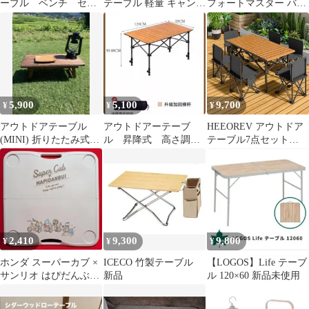
ーブル ベンチ セッ
テーブル 軽量 キャンプ
フォートマスター バン
ト
レジャー ベランダ サイ
ブーサイドテーブル 2
ドテーブル
個セット
5,900
5,100
9,700
¥
¥
¥
アウトドアテーブル
アウトドアーテーブ
HEEOREV アウトドア
(MINI) 折りたたみ式
ル 昇降式 高さ調節
テーブル7点セット
ハンドメイド アンテ
可能 収納袋付き
95cm幅 軽量折りたたみ
ィーク
120cm
チェア6脚付 キャンプ
BBQピクニック防災に
自動運転ツアーに最適
頑丈組立簡単
2,410
9,300
9,800
¥
¥
¥
ホンダ スーパーカブ ×
ICECO 竹製テーブル
【LOGOS】Life テーブ
サンリオ はぴだんぶい
新品
ル 120×60 新品未使用
アウトドアテーブル