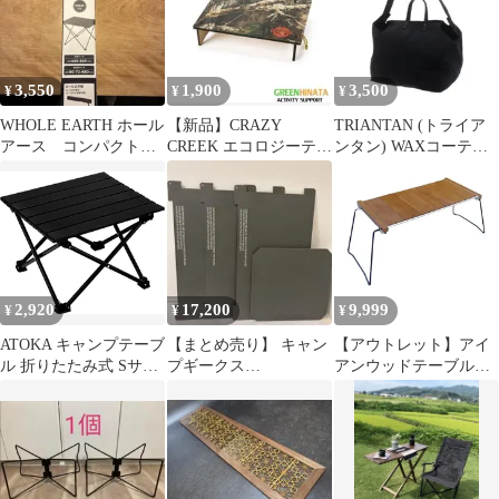
3,550
1,900
3,500
¥
¥
¥
WHOLE EARTH ホール
【新品】CRAZY
TRIANTAN (トライア
アース コンパクトソ
CREEK エコロジーテー
ンタン) WAXコーティ
ロロールテーブル
ブル アウトドア
ング ショルダーバック
2,920
17,200
9,999
¥
¥
¥
ATOKA キャンプテーブ
【まとめ売り】 キャン
【アウトレット】アイ
ル 折りたたみ式 Sサイ
プギークス
アンウッドテーブル
ズ 軽量 耐荷重30kg 鉄
CAMPGEEKS フィール
IGT規格 キャンプ用品
製フレーム 防水 防錆
ドラック用 天板
ユニット フラットバー
携帯便利 アウトドア ピ
ナー利用可 キャンプテ
クニック BBQ 釣り 登
ーブル 折り畳みテーブ
山
ル アウトドアテーブル
スリム 木製 クッション