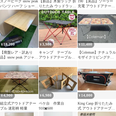
スノーピーク snow peak
【新品】木製ラック 折
190 【美品】ソーラー
パンツ ハーフ ショーツ
りたたみ ウッドラック
充電 アウトドアテーブ
廃盤
キャンプ リビング ガー
ル 30W 折りたたみ キ
デニング
ャンプ 防災
18,200
3,980
11,400
¥
¥
¥
【廃盤レア・訳あり
キャンプ テーブル
【Coleman】ナチュラル
品】snow peak アジャス
アウトドアテーブル
モザイクリビングテー
タブル F テーブル 竹
ドリンクホルダー付
ブル/140 ③
キャンプ BBQ
4,900
6,980
14,000
¥
¥
¥
組立式アウトドアテー
ペケ台 作業台
King Canp 折りたたみ
ブル 迷彩柄 軽量
910✖️600
式 アウトドアテーブル
収納バッグ付き