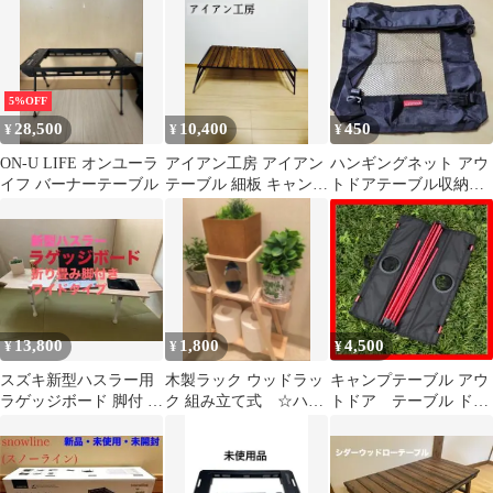
5%OFF
28,500
10,400
450
¥
¥
¥
ON-U LIFE オンユーラ
アイアン工房 アイアン
ハンギングネット アウ
イフ バーナーテーブル
テーブル 細板 キャンプ
トドアテーブル収納ネ
折りたたみ アウトドア
ット 小物入れ【最終価
格】
13,800
1,800
4,500
¥
¥
¥
スズキ新型ハスラー用
木製ラック ウッドラッ
キャンプテーブル アウ
ラゲッジボード 脚付 木
ク 組み立て式 ☆ハン
トドア テーブル ドリ
製 ワイドタイプ 車中泊
ドメイド
ンクホルダー付き レ
キャンプ8
ッド