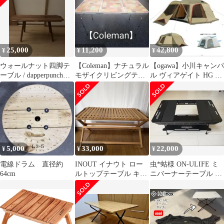
トドアソロテーブル 収
ーブル 折りたたみ机 ガ
納袋付
ーデニング デスク 作業
机 卓 ワークベンチ 宅
配 ピクニック レジャー
25,000
11,200
42,800
¥
¥
¥
ウォールナット四脚テ
【Coleman】ナチュラル
【ogawa】小川キャンパ
ーブル / dapperpunch四
モザイクリビングテー
ル ヴィアゲイト HG 新
脚
ブル/140 ②
品未使用
5,000
33,000
22,000
¥
¥
¥
電線ドラム 直径約
INOUT イナウト ロー
虫*蛄様 ON-ULIFE ミ
64cm
ルトップテーブル キャ
ニバーナーテーブル オ
ンプ アウトドア【美
ンユーライフ onulife
品】