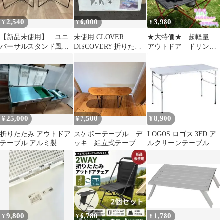
2,540
6,000
3,980
¥
¥
¥
【新品未使用】 ユニ
未使用 CLOVER
★大特価★ 超軽量
バーサルスタンド風
DISCOVERY 折りたた
アウトドア ドリンク
コンテナスタンド クー
みピクニックテーブル
ホルダー付 キャン
ラースタンド ２個
セット
プ テーブル
25,000
7,500
8,900
¥
¥
¥
折りたたみ アウトドア
スケボーテーブル デ
LOGOS ロゴス 3FD ア
テーブル アルミ製
ッキ 組立式テーブ
ルクリーンテーブル
ル アイアン脚 アウ
1260折りたたみ
トドア対応 木製
9,800
6,780
1,780
¥
¥
¥