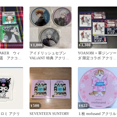
冊子 アクリル
ナツコミ 2026
1,000
1,300
¥
¥
EAKER ウィ
アイドリッシュセブン
YOASOBI × 翠ジンソー
遥 アクコー
VALiANT 特典 アクリル
ダ 限定コラボ アクリル
／缶バッジ
コースター
コースター 3枚セット
500
622
¥
¥
クロミ アクリ
SEVENTEEN SUNTORY
１枚 mofusand アクリル