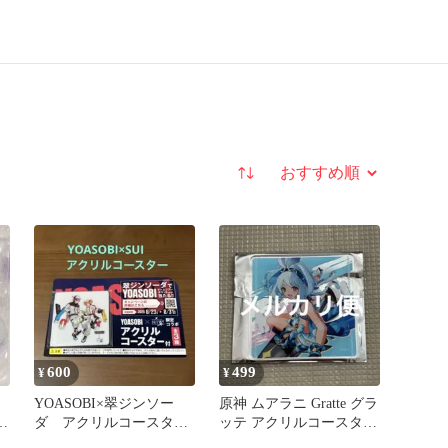
並び替え
600
499
¥
¥
YOASOBI×翠ジンソー
原神 ムアラニ Gratte グラ
ダ アクリルコースタ
ッテ アクリルコースター
ー 未使用品
ナタ