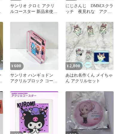
サンリオ クロミ アクリ
にじさんじ DMMスクラ
リ
ルコースター 新品未使用
ッチ 夜見れな アクス
グッズ B
タ コースター
600
2,800
¥
¥
ー
サンリオ ハンギョドン
あはれ名作くん メイちゃ
アクリルブロック コース
ん アクリルセット
ン
ター 新品 C