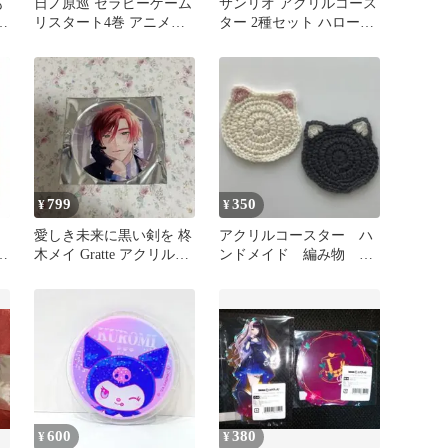
も
日ノ原巡 セラピーゲーム
サンリオ アクリルコース
ス
リスタート4巻 アニメイ
ター 2種セット ハローキ
ト特典アクリルスタンド
ティ ハンギョドン
799
350
¥
¥
愛しき未来に黒い剣を 柊
アクリルコースター ハ
回
木メイ Gratte アクリルコ
ンドメイド 編み物 ネ
ースター
コ型 コースター
600
380
¥
¥