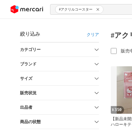
ンツにスキップ
#アクリルコースター
絞り込み
#アク
クリア
カテゴリー
販売
ブランド
サイズ
販売状況
出品者
350
¥
【新品未開
商品の状態
ハローキテ
ースター