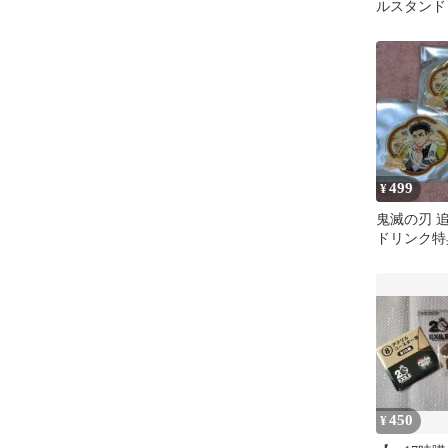
ルスタンド
品未使用 
499
¥
鬼滅の刃 
ドリンク特
悲鳴嶼行冥
450
¥