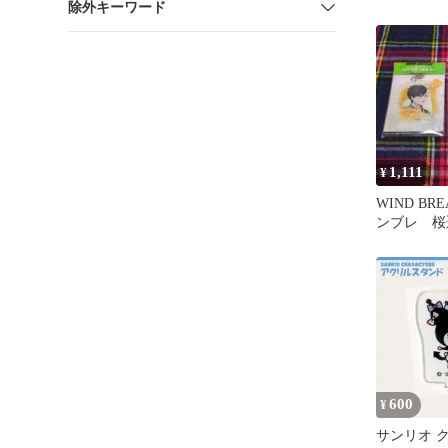
除外キーワード
ミコミ 小
コースター
1,111
¥
WIND BR
ンブレ 桜
／アクキー
600
¥
サンリオ 