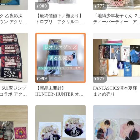
900
777
¥
¥
ク 乙夜影汰
【最終値値下／難あり】
「地縛少年花子くん ２
ウン アクリル
トロプリ アクリルコー
ティーパーティー ア
 クリアステッ
スター・ラバキー（キュ
リルコースター 蒼井
アラメール）
999
977
¥
¥
 x SUI翠ジンソ
【新品未開封】
FANTASTICS澤本夏
コラボ アクリ
HUNTER×HUNTER オン
まとめ売り
ター 3個
ラインくじ レオリオ コ
ースター