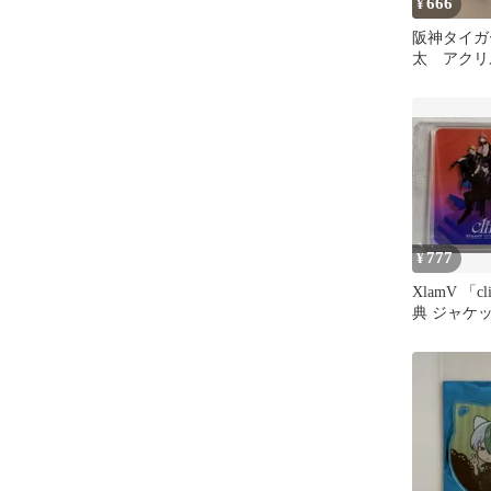
666
¥
阪神タイガ
太 アクリ
777
¥
XlamV 「
典 ジャケ
アクリルコ