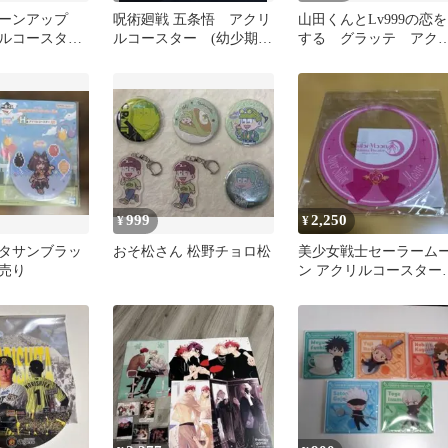
ーンアップ
呪術廻戦 五条悟 アクリ
山田くんとLv999の恋を
ルコースタ
ルコースター (幼少期)
する グラッテ アク
on購入特典
JF2025 Ver
ルコースター
999
2,250
¥
¥
タサンブラッ
おそ松さん 松野チョロ松
美少女戦士セーラーム
売り
ン アクリルコースター
スーパーセーラームー