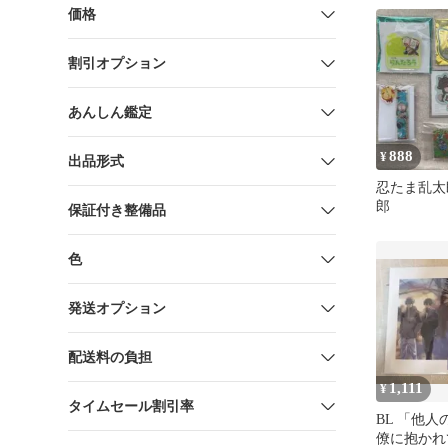
価格
割引オプション
あんしん鑑定
888
¥
出品形式
忍たま乱太
郎
保証付き整備品
色
発送オプション
配送料の負担
1,111
¥
タイムセール割引率
BL 「他
僚に抱かれ