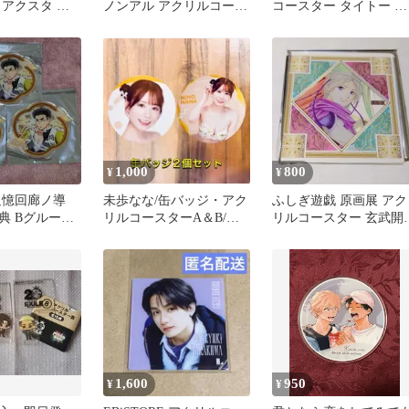
 アクスタ 新
ノンアル アクリルコース
コースター タイトー 限
グッズ
ター 2個セット
定 桜満開 モフサンド
1,000
800
¥
¥
追憶回廊ノ導
未歩なな/缶バッジ・アク
ふしぎ遊戯 原画展 アク
典 Bグループ
リルコースターA＆B/セ
リルコースター 玄武開
ット売り
紫義
1,600
950
¥
¥