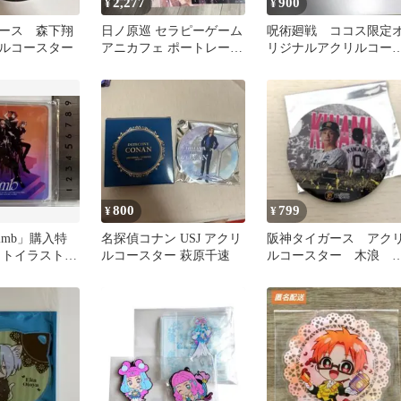
2,277
900
¥
¥
ース 森下翔
日ノ原巡 セラピーゲーム
呪術廻戦 ココス限定
ルコースター
アニカフェ ポートレー
リジナルアクリルコー
ト、コロッタ、ブロマイ
ター
ドセット
800
799
¥
¥
climb」購入特
名探偵コナン USJ アクリ
阪神タイガース アク
ットイラスト
ルコースター 萩原千速
ルコースター 木浪 
ースター
品未使用 コラボ弁当