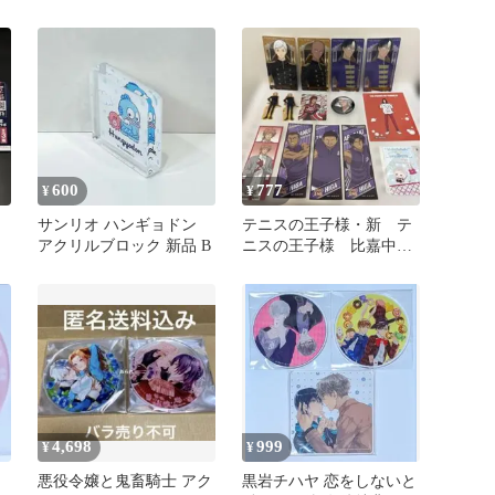
ャパン アクリルコースタ
ー セット
600
777
¥
¥
サンリオ ハンギョドン
テニスの王子様・新 テ
アクリルブロック 新品 B
ニスの王子様 比嘉中学
校、立海大付属中学校、
高校生メンバー
4,698
999
¥
¥
悪役令嬢と鬼畜騎士 アク
黒岩チハヤ 恋をしないと