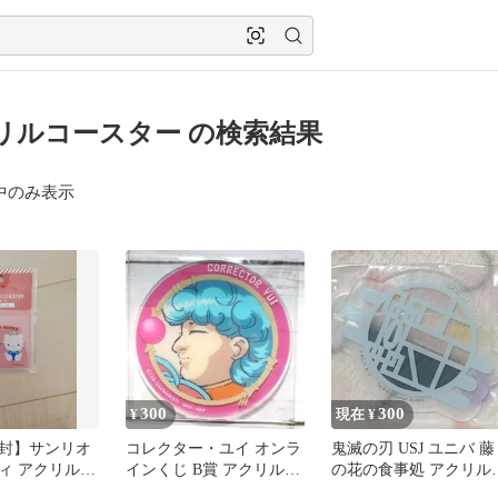
リルコースター の検索結果
中のみ表示
300
300
¥
現在 ¥
封】サンリオ
コレクター・ユイ オンラ
鬼滅の刃 USJ ユニバ 藤
ィ アクリルコ
インくじ B賞 アクリルコ
の花の食事処 アクリル
ースター フォロー
コースター 時透 無一郎