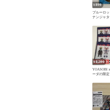
899
¥
ブルーロッ
ナンジャタ
コースター
カー
1,200
¥
YOASOBI
ーダの限定
ル製コース