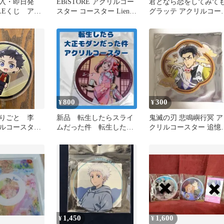
購入・即日発
EBiSTORE アクリルコー
君となら恋をしてみて
LEくじ アク
スター コースター Lienel
グラッテ アクリルコー
ター賞大樹&
高桑真之
ター 特典
800
300
¥
¥
りごと 李
新品 転生したらスライ
鬼滅の刃 悲鳴嶼行冥 ア
ルコースタ
ムだった件 転生したら
クリルコースター 追憶
年エイプリルフ
大正モダンだった件 コ
廊ノ導 Bグループ ナ
ースタ シュナ
ムコ
1,450
1,600
¥
¥