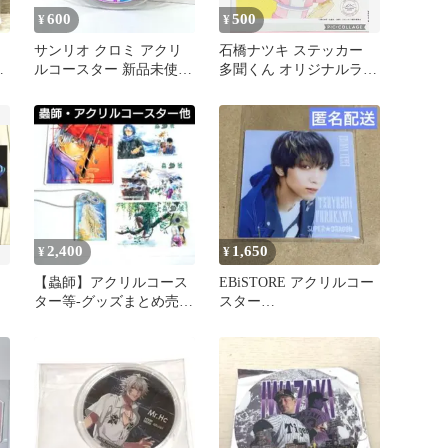
600
500
¥
¥
」
サンリオ クロミ アクリ
石橋ナツキ ステッカー
ク
ルコースター 新品未使用
多聞くん オリジナルラベ
茜
グッズ C
ル缶 F/ACE CAFE
2,400
1,650
¥
¥
輝
【蟲師】アクリルコース
EBiSTORE アクリルコー
ター等-グッズまとめ売
スター
り-
SUPER★DRAGON スパ
ドラ 古川毅