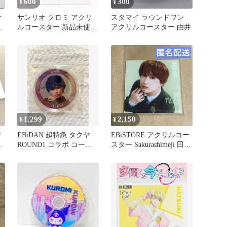
600
300
¥
¥
オ
サンリオ クロミ アクリ
スタマイ ラウンドワン
ス
ルコースター 新品未使用
アクリルコースター 由井
グッズ
1,299
2,150
¥
¥
リ
EBiDAN 超特急 タクヤ
EBiSTORE アクリルコー
新
ROUND1 コラボ コース
スター Sakurashimeji 田中
ター
雅功