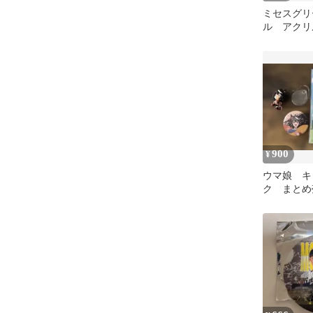
ミセスグリ
ル アクリ
ー Amaz
900
¥
ウマ娘 キ
ク まとめ