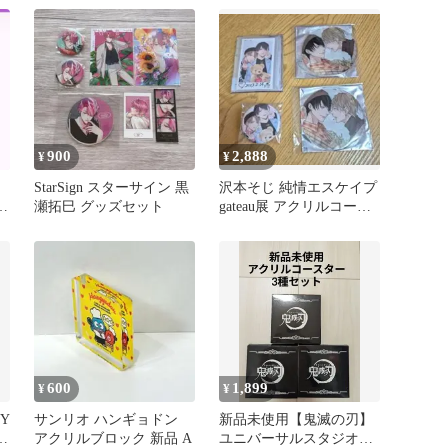
900
2,888
¥
¥
StarSign スターサイン 黒
沢本そじ 純情エスケイプ
品
瀬拓巳 グッズセット
gateau展 アクリルコース
ター チェキ 缶バッジ
600
1,899
¥
¥
Y
サンリオ ハンギョドン
新品未使用【鬼滅の刃】
アクリルブロック 新品 A
ユニバーサルスタジオジ