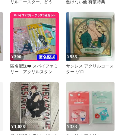
リルコースター、どうせ
働けない他 有償特典 グ
捨てるのなら アクリル
ラッテ アクリルコースタ
コースター
ー 3点
300
555
¥
¥
匿名配送❤️ スパイファミ
サンレス アクリルコース
伝
リー アクリルスタン
ター ゾロ
ド キーホルダー アク
リルコースター
1,088
333
¥
¥