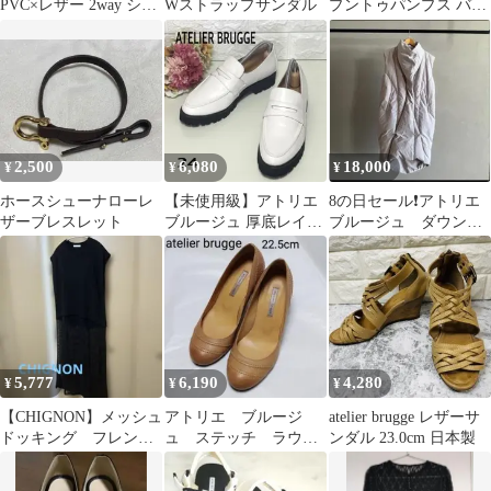
PVC×レザー 2way ショ
Wストラップサンダル
プントゥパンプス バイ
ルダーバッグ
カラー 23 日本製
2,500
6,080
18,000
¥
¥
¥
ホースシューナローレ
【未使用級】アトリエ
8の日セール❗️アトリエ
ザーブレスレット
ブルージュ 厚底レイン
ブルージュ ダウンベ
ローファー 晴雨兼用 白
スト アイスグレージ
38 24
ュ
5,777
6,190
4,280
¥
¥
¥
【CHIGNON】メッシュ
アトリエ ブルージ
atelier brugge レザーサ
ドッキング フレンチ
ュ ステッチ ラウン
ンダル 23.0cm 日本製
スリーブプルオーバー
ド レザー キャメ
ル 22.5cm