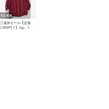
3,450
¥
三連休セール【定価
13800円？】Aga 5～
７部袖ブラウス 試
着のみヤマダヤ