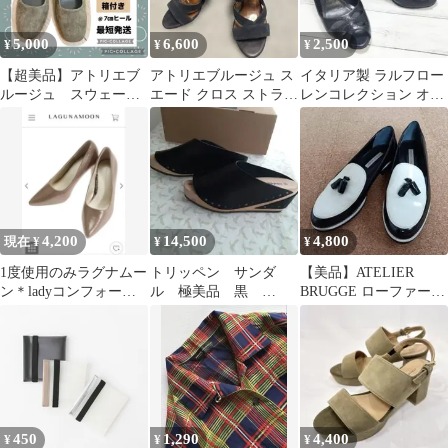
5,000
6,600
2,500
¥
¥
¥
【超美品】アトリエブ
アトリエブルージュ ス
イタリア製 ラルフロー
ルージュ スウェード
エード クロス ストラッ
レンコレクション オー
パンプス 24㎝ カー
プ サンダル ネイビー
プントゥ ヒールパンプ
キ 箱付き
23cm
ス 黒
4,200
14,500
4,800
現在 ¥
¥
¥
1度使用のみラグナムー
トリッペン サンダ
【美品】ATELIER
ン＊ladyコンフォート
ル 極美品 黒
BRUGGE ローファー
パンプスxs22.5＊結婚
trippen レザー 厚
レディース 24㎝
式
底 36 23
450
1,290
4,400
¥
¥
¥