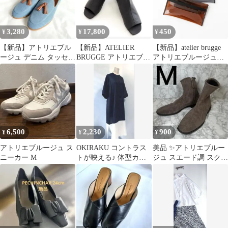
3,280
17,800
450
¥
¥
¥
【新品】アトリエブル
【新品】ATELIER
【新品】atelier brugge
ージュ デニム タッセル
BRUGGE アトリエブル
アトリエブルージュ
ローファー 24cm
ージュ ブーティサンダ
PVC 長マスクケース 2
ル
色 31UMC-01
6,500
2,230
900
¥
¥
¥
アトリエブルージュ ス
OKIRAKU コントラス
美品 ✨アトリエブルー
ニーカー M
トが映える♪ 体型カバ
ジュ スエード調 スクエ
ー ロング丈チュニッ
アトゥ ショートブーツ
クワンピース
M 茶