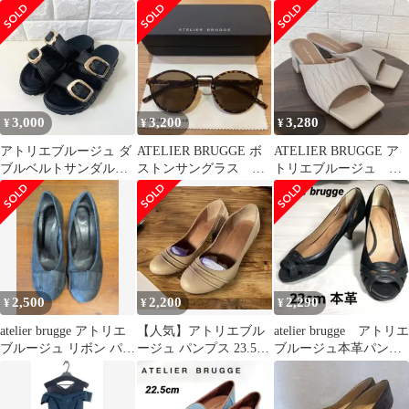
ラップ サンダル ブラッ
ップトングサンダル
ク
3,000
3,200
3,280
¥
¥
¥
アトリエブルージュ ダ
ATELIER BRUGGE ボ
ATELIER BRUGGE ア
ブルベルトサンダル
ストンサングラス べ
トリエブルージュ ラ
23cm ブラック ゴール
っ甲 北欧暮らしの道
イトグレー 本革サンダ
ドバックル
具店
ル
2,500
2,200
2,290
¥
¥
¥
atelier brugge アトリエ
【人気】アトリエブル
atelier brugge アトリエ
ブルージュ リボン パン
ージュ パンプス 23.5cm
ブルージュ本革パンプ
プス ブラック
ベージュ 本革 レザー
ス 23cm 【美品】