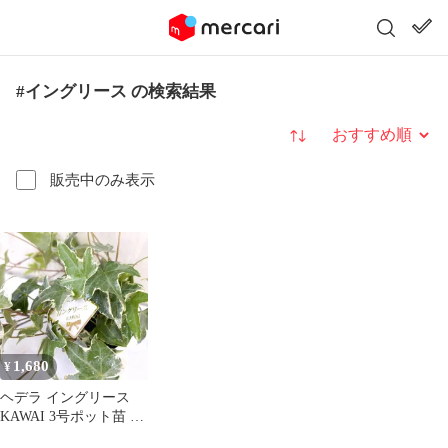
#イングリース の検索結果
並び替え
販売中のみ表示
1,680
¥
ヘデラ イングリース
KAWAI 3号ポット苗 ア
イビー 斑入り 観葉植物