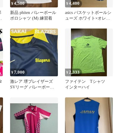
4,500
4,400
¥
¥
部
新品 phiten バレーボール
asics バスケットボールシ
ポロシャツ (M) 練習着
ューズ ホワイト×オレン
ジ 22.5cm
7,000
2,333
¥
¥
タ
激レア 堺ブレイザーズ
ファイテン Tシャツ
SVリーグ バレーボール
インターハイ
選手支給品 国体 インタ
ーハイ