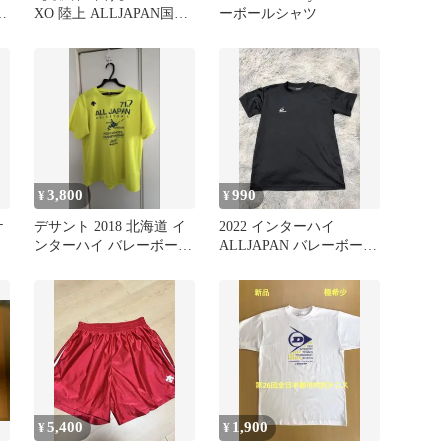
サ
XO 陸上 ALLJAPAN国体
ーボールシャツ
天皇杯インターハイ2026
3,800
990
¥
¥
ケ
デサント 2018 北海道 イ
2022 インターハイ
ンターハイ バレーボール
ALLJAPAN バレーボール
選
Tシャツ Oサイズ
記念ティシャツ L
5,400
1,900
¥
¥