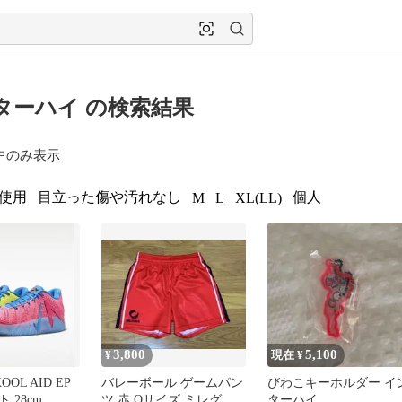
ターハイ の検索結果
中のみ表示
使用
目立った傷や汚れなし
個人
M
L
XL(LL)
3,800
5,100
¥
現在 ¥
KOOL AID EP
バレーボール ゲームパン
びわこキーホルダー イ
 28cm
ツ 赤 Oサイズ ミレグラ
ターハイ