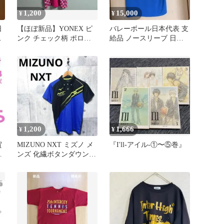
1,200
15,000
¥
¥
日
【ほぼ新品】YONEX ピ
バレーボール日本代表 支
)
ンク チェック柄 ポロシ
給品 ノースリーブ 日本
ャツ L テニス バドミ
代表支給品 国体 バレー
ントン
ボール
1,200
1,666
¥
¥
賀
MIZUNO NXT ミズノ メ
『I'll-アイル-①〜⑤巻』
パ
ンズ 化繊ボタンダウンポ
ロシャツ M