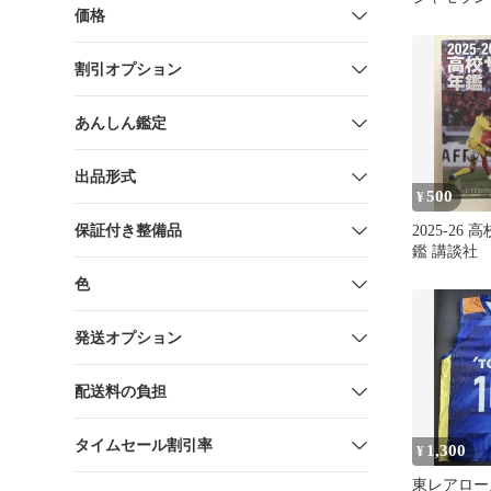
価格
割引オプション
あんしん鑑定
出品形式
500
¥
保証付き整備品
2025-26
鑑 講談社
色
発送オプション
配送料の負担
タイムセール割引率
1,300
¥
東レアロー