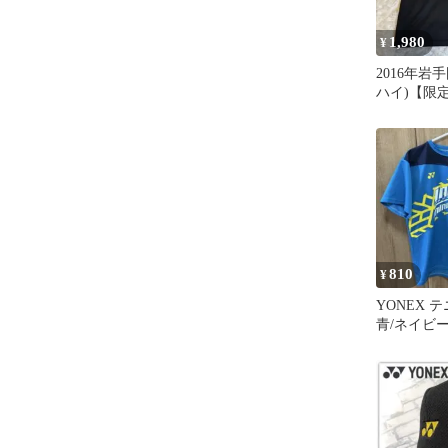
1,980
¥
2016年岩
ハイ)【限
ト ポロシャ
810
¥
YONEX 
青/ネイビー