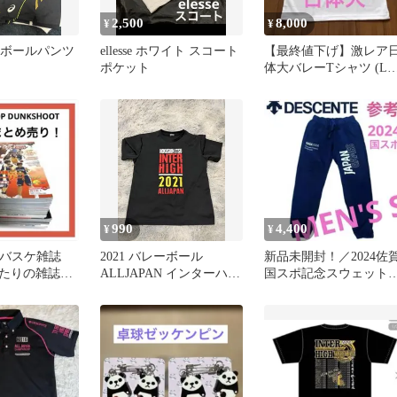
2,500
8,000
¥
¥
バレーボールパンツ
ellesse ホワイト スコート
【最終値下げ】激レア
ポケット
体大バレーTシャツ (LL
天皇杯 インターハイ 国
体
990
4,400
¥
¥
校バスケ雑誌
2021 バレーボール
新品未開封！／2024佐
あたりの雑誌ま
ALLJAPAN インターハイ
国スポ記念スウェット
18冊
記念ティシャツ M
ンツ／ネイビー／Sサイ
ズ