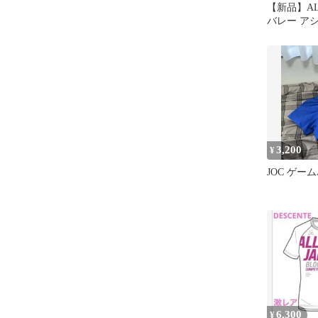
【新品】AL
バレー ア
ツ
3,200
¥
JOC ゲー
6,300
¥