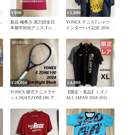
990
1,800
¥
¥
Ｌ
新品 極希少 第25回全日
YONEX テニスTシャツ
本都市対抗テニス Tシャ
インターハイ記念 2016
ツ Lサイズ
ブラック
25,000
4,800
¥
¥
YONEX 硬式テニスラケ
【限定・美品】ミズノ
キ
ット2024 EZONE100 アク
ALL JAPAN 2018 ポロシ
アナイトブラック
ャツ 黒 金 682