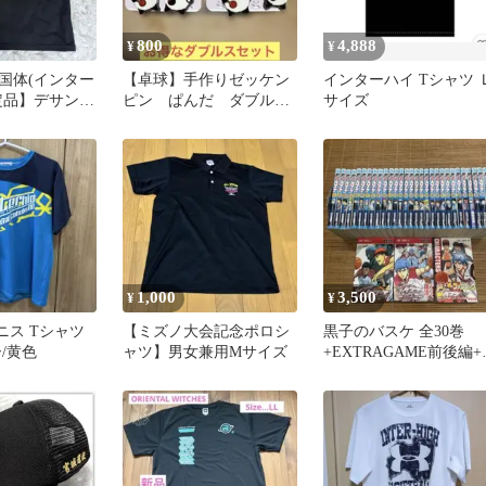
800
4,888
¥
¥
手国体(インター
【卓球】手作りゼッケン
インターハイ Tシャツ 
定品】デサン
ピン ぱんだ ダブルス
サイズ
ツ S 2016
用2セット
1,000
3,500
¥
¥
テニス Tシャツ
【ミズノ大会記念ポロシ
黒子のバスケ 全30巻
/黄色
ャツ】男女兼用Mサイズ
+EXTRAGAME前後編+
ャラクターズバイブル