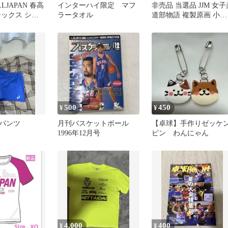
LJAPAN 春高
インターハイ限定 マフ
非売品 当選品 JJM 女子
シックス シャ
ラータオル
道部物語 複製原画 小林
まこと 講談社
500
450
¥
¥
ムパンツ
月刊バスケットボール
【卓球】手作りゼッケ
1996年12月号
ピン わんにゃん
4,000
400
¥
¥