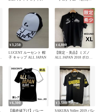
園 優勝大津前育#イン
ターハイ
3,250
4,800
¥
¥
刊
LUCENT ルーセント 帽
【限定・美品】ミズノ
琉
子 キャップ ALL JAPAN
ALL JAPAN 2018 ポロシ
ャツ 黒 金 683
6,300
3,500
¥
¥
ス
【最終値下げ】バレー
SAKURA Volley 2019 バレ