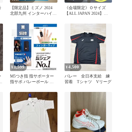
号
【限定品】ミズノ 2024
《会場限定》Ｏサイズ
北部九州 インターハイ
【ALL JAPAN 2024】デ
記念Tシャツ [サイズ] 青
サント インターハイ
1,599
4,500
¥
¥
ー
M5つき指 指サポーター
バレー 全日本支給 練
8
指サポ バレーボール バ
習着 Tシャツ Vリーグ
ス
スケットボールト ミニバ
ス