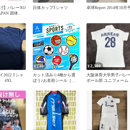
げ】バレーXO
日体カップTシャツ
卓球Report 2014年10月
APAN 国体天
ハイ2026
730
2,300
¥
¥
2022 Tシャ
カット済み☆4種から選
大阪体育大学男子バレ
 4XL
ぼう♪お名前シール［光
ボール部 ユニフォーム2
沢・防水・タグ・アイロ
番 大体大 インカレ 国
ン］スポーツ☆
ポ国体