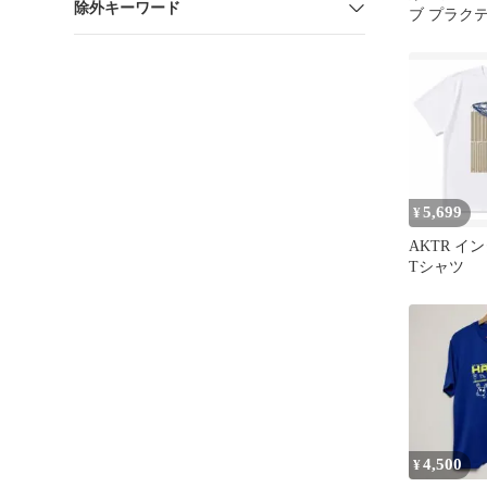
除外キーワード
ブ プラク
100 値下げ
5,699
¥
AKTR イ
Tシャツ
4,500
¥