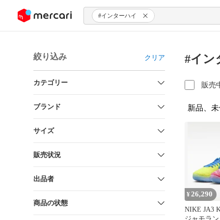
ンツにスキップ
#インターハイ
絞り込み
#イン
クリア
カテゴリー
販売
ブランド
新品、未
サイズ
販売状況
出品者
26,290
¥
商品の状態
NIKE JA3 
ジャモラント