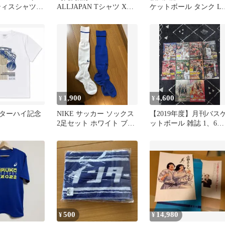
ティスシャツ
ALLJAPAN Tシャツ XL
ケットボール タンク L
交渉⭕️
イエロー インターハイ
イズ
1,900
4,600
¥
¥
ンターハイ記念
NIKE サッカー ソックス
【2019年度】月刊バス
2足セット ホワイト ブル
ットボール 雑誌 1、6、
ー
8、12月無し 河村勇輝
手
500
14,980
¥
¥