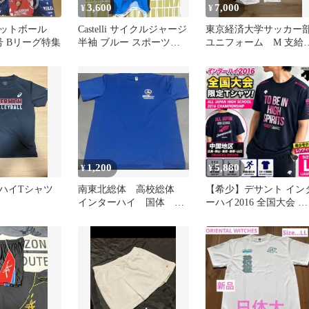
3,600
7,000
¥
¥
ットボール
Castelli サイクルジャージ
東京経済大学サッカー
月号 Bリーグ特集
半袖 ブルー スポーツウ
ユニフォーム M 支給
ェア さそり
品 大学 上下セット ナ
イキ 高校
1,200
5,880
¥
¥
ンハイTシャツ
南東北総体 高校総体
【希少】デサント イン
インターハイ 国体 Ｔ
ーハイ2016 全国大会 中
シャツ Ｌ
国地区 ALL×JAPAN