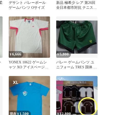
柔
デサント バレーボール
新品 極希少 レア 第26回
ゲームパンツ Oサイズ
全日本都市対抗 テニス T
シャツ Lサイズ
6,666
5,800
¥
¥
ン
YONEX 10622 ゲームシ
バレー ゲームパンツ ユ
ャツ XO アイスベージュ
ニフォーム TRES 国体 イ
全豪オープン
ンターハイ 春高 高校
1,500
12,800
現在 ¥
¥