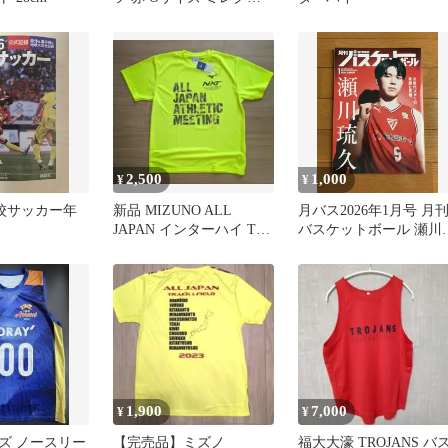
国体 インターハイ 天皇
杯③
2,500
1,000
¥
¥
 高校サッカー年
新品 MIZUNO ALL
月バス2026年1月号 月
JAPAN インターハイ Tシ
バスケットボール 瀬川
ャツ XL 陸上
久
1,900
7,000
¥
¥
ズ ノースリー
【完売品】ミズノ
福大大濠 TROJANS バ