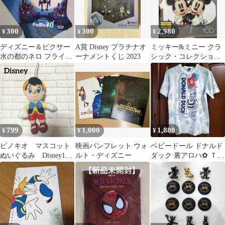
300
300
2,980
¥
¥
¥
ディズニー＆ピクサー
A賞 Disney プラチナオ
ミッキー&ミニー クラ
水の都のネロ フライヤ
ーナメントくじ 2023
シック・コレクション
ー12枚セット
MovieNEX〈2枚組〉
799
1,000
1,880
¥
¥
¥
ピノキオ マスコット
映画パンフレット ウォ
ベビードール ドナルド
ぬいぐるみ Disney100
ルト・ディズニー
ダック 裏アロハ✿ Ｔシ
周年記念 プライズ品
ャツ 綿100％ レア商品