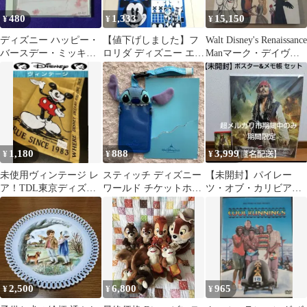
480
1,333
15,150
¥
¥
¥
ディズニー ハッピー・
【値下げしました】フ
Walt Disney's Renaissance
バースデー・ミッキー
ロリダ ディズニー エコ
Manマーク・デイヴィ
マウス・マーチ
バッグ2枚セット
ス
【CD】Disney
1,180
888
3,999
¥
¥
¥
未使用ヴィンテージ レ
スティッチ ディズニー
【未開封】パイレー
ア！TDL東京ディズニ
ワールド チケットホル
ツ・オブ・カリビアン
ーランド 開園当初80’s
ダー パスケース カード
ポスター 40✕50cm &メ
ハンカチ
ケース
モ帳
2,500
6,800
965
¥
¥
¥