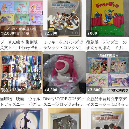
2,800
2,500
880
¥
¥
¥
プーさん絵本·復刻版
ミッキー&フレンズ ク
復刻版 ディズニーの
英文 Pooh Disney 全6冊
ラシック・コレクショ
まんがえほん ドナル
まとめ売り
ン MovieNEX〈2枚組〉
ドダック
13,000
4,500
3,800
現在 ¥
¥
¥
当時物 映画 ウォル
DisneySTORE♡USディ
☆新品未開封☆東京デ
トディズニー ピクサ
ズニー♡ロッツォ特大
ィズニーシー CD 4点ま
ー フライヤー チラ
ぬいぐるみ♡新品タグ
とめ売り
シ 93枚 93種
付き