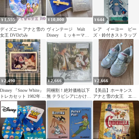
1,555
10,000
644
¥
¥
¥
ディズニー アナと雪の
ヴィンテージ Walt
レア イーヨー ビー
女王 DVDのみ
Disney ミッキーマウ
ズ・鈴付きストラップ
ス ネクタイピン
2,490
2,666
2,666
¥
¥
¥
Disney 『Snow White』
同梱割！絶対価格以下
【美品】ホーキンス
トレカセット 1982年 昭
無 テラビシアにかける
アナと雪の女王 エル
和レトロ
橋 オリジナルサウンド
サ 18cm
トラック 未開封