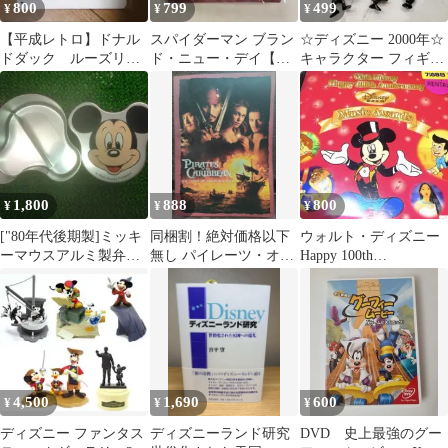
800
799
499
¥
¥
¥
【平成レトロ】ドナル
スパイダーマン ブラン
☆ディズニー 2000年☆
ドダック ルーズリー
ド・ニュー・デイ【新
キャラクター フィギュ
フ40枚
品オリジナルピンバッ
ア☆６体セット☆
ジ】MARVEL
1,800
888
800
¥
¥
¥
["80年代後期製]ミッキ
同梱割！絶対価格以下
ウォルト・ディズニー
ーマウスアルミ製弁当
無し パイレーツ・オ
Happy 100th
箱 中仕切り板あり
ブ・カリビアン 呪われ
Anniversary~ディズニー
た海賊たち パンフ
✨
4,500
1,690
600
¥
¥
¥
ディズニー ファンタス
ディズニーランド研究
DVD 史上最強のグー