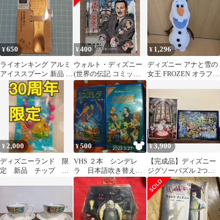
650
400
1,296
¥
¥
¥
ライオンキング アルミ
ウォルト・ディズニー
ディズニー アナと雪の
アイススプーン 新品 ア
(世界の伝記 コミック
女王 FROZEN オラフ
イススプーン スプーン
版 25)
ジャンボぬいぐるみ 超
ディズニー
特大
2,000
500
3,900
¥
¥
¥
ディズニーランド 限
VHS ２本 シンデレ
【完成品】ディズニー
定 新品 チップ チ
ラ 日本語吹き替え
ジグソーパズル 2つセ
ャーム キーホルダ
版 ／ 白雪姫 日本
ット 結婚式 イルミネー
ー 30周年 バルーン
語吹き替え版
ション風