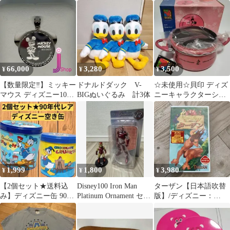
ック&メイヤー楽しい
の髪 ラプンツェル」
ー 生命を吹き込む魔法
クリスマス？ジャンク
108ピース
66,000
3,280
3,500
¥
¥
¥
【数量限定‼️】ミッキー
ドナルドダック V-
☆未使用☆貝印 ディズ
マウス ディズニー100
BIGぬいぐるみ 計3体
ニーキャラクターシリ
純プラチナ(99.95%) ペ
ーズ 両手鍋(20cm)ミニ
ンダントトップ
ー
1,999
1,800
3,980
¥
¥
¥
【2個セット★送料込
Disney100 Iron Man
ターザン【日本語吹替
み】ディズニー缶 90年
Platinum Ornament セッ
版】/ディズニー：
代 ドナルド 缶 まとめ
ト
VHS(ビデオ)
売り TDL