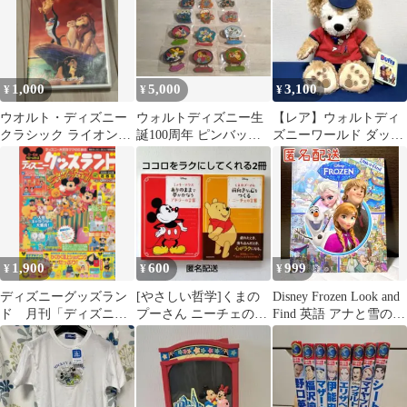
1,000
5,000
3,100
¥
¥
¥
ウオルト・ディズニー
ウォルトディズニー生
【レア】ウォルトディ
クラシック ライオン・
誕100周年 ピンバッジ
ズニーワールド ダッフ
キング
12種 セット売り
ィーぬいぐるみ 2017年
限定品❣️
1,900
600
999
¥
¥
¥
ディズニーグッズラン
[やさしい哲学]くまの
Disney Frozen Look and
ド 月刊「ディズニー
プーさん ニーチェの言
Find 英語 アナと雪の女
ランド」12月増刊号 ▲
葉、ミッキーマウス ア
王
付録一部欠品
ドラーの言葉