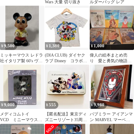
Wars 大量 切り抜き
ルダーバッグ レア
9,500
1,380
1,000
¥
¥
¥
ミッキーマウス レドラ
(DIA CLUB) ダイヤク
偉人の絵本まとめ売
社イタリア製 60's ヴィ
ラブ Disney コラボ
り 愛と勇気の物語
ンテージ・ラバードー
Tシャツ (130)
【ベルメゾン】④
ル
9,000
555
9,980
¥
¥
¥
メディコムトイ
【匿名配送】東京ディ
パブミラー アイアンマ
VCD ミニーマウス
ズニーリゾート35周年
ン MARVEL マーベル
PLANE CRAZY フィ
キャンディー缶 空き缶
東京コミコン限定
ギュア
【美品】