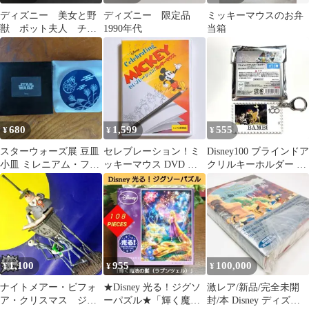
ディズニー 美女と野
ディズニー 限定品
ミッキーマウスのお弁
獣 ポット夫人 チッ
1990年代
当箱
プ君 ぬいぐるみ 限
定 タグ付き
680
1,599
555
¥
¥
¥
スターウォーズ展 豆皿
セレブレーション！ミ
Disney100 ブラインドア
小皿 ミレニアム・ファ
ッキーマウス DVD レ
クリルキーホルダー バ
ルコン ウォルト・ディ
ンタル落ち Disney アニ
ンビ
ズニー
メ
1,100
955
100,000
¥
¥
¥
ナイトメアー・ビフォ
★Disney 光る！ジグソ
激レア/新品/完全未開
ア・クリスマス ジャ
ーパズル★「輝く魔法
封/本 Disney ディズニ