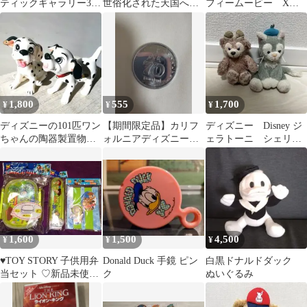
ティックギャラリー3
世俗化された天国への
フィームービー Xゲ
フィギュア コンプリー
巡礼 宮平望
ームで大パニック！
トセット
ディズニー
1,800
555
1,700
¥
¥
¥
ディズニーの101匹ワン
【期間限定品】カリフ
ディズニー Disney ジ
ちゃんの陶器製置物
ォルニアディズニーラ
ェラトーニ シェリー
ダルメシアン 2匹セッ
ンド70周年コイン
メイ ぬいぐるみ キ
ト
ーホルダー
1,600
1,500
4,500
¥
¥
¥
♥️TOY STORY 子供用弁
Donald Duck 手鏡 ピン
白黒ドナルドダック
当セット ♡新品未使用
ク
ぬいぐるみ
未開封❗️トイストーリー