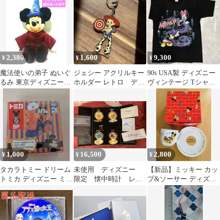
2,380
1,600
9,300
¥
¥
¥
魔法使いの弟子 ぬいぐ
ジェシー アクリルキー
90s USA製 ディズニー
るみ 東京ディズニーラ
ホルダー レトロ ディ
ヴィンテージ Tシャツ
ンド ミッキー マウスフ
ズニー
フルーツオブザルーム
ァンタジア
1,000
16,500
2,800
¥
¥
¥
タカラトミー ドリーム
未使用 ディズニー
【新品】ミッキー カッ
トミカ ディズニー ミッ
限定 懐中時計 レ
プ&ソーサー ディズニ
キー ハロウィン2025
ア リミテッドエディ
ー Sango レトロ
ション