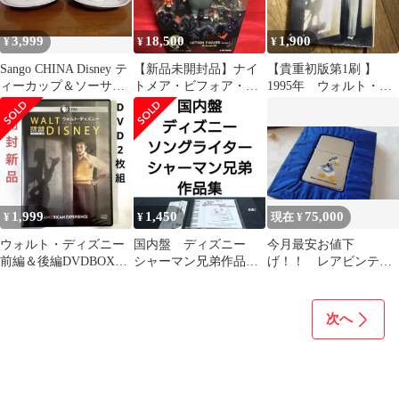
3,999
18,500
1,900
¥
¥
¥
Sango CHINA Disney テ
【新品未開封品】ナイ
【貴重初版第1刷 】
ィーカップ＆ソーサー
トメア・ビフォア・ク
1995年 ウォルト・デ
（2客セット）
リスマス ベヒモス フィ
ィズニー 本 講談社
ギュア
1,999
1,450
75,000
¥
¥
現在 ¥
ウォルト・ディズニー
国内盤 ディズニー
今月最安お値下
前編＆後編DVDBOX
シャーマン兄弟作品
げ！！ レアビンテー
HDリマスター版、正規
集 ディズニー・ソン
ジドナルドZIPPO
セル版2枚組
グライター
次へ