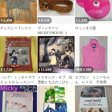
2,490
4,520
1,490
¥
¥
¥
ディズニー Tシャツ
ヴィンテージ
ロッッオ小皿
MICKEYMOUSE ミッ
キーマウス ベルト 中古
品
1,720
11,680
300
¥
¥
現在 ¥
〈レア〉ミッキーマウ
メイキング・オブ 白
エプロン ミニーちゃ
ス レトロ レッスンバッ
雪姫と七人のこびと デ
ん レトロ 子供用 デ
グ レトロミッキー
ィズニー 英語 大型
ィズニー
本
WALTDISNEY