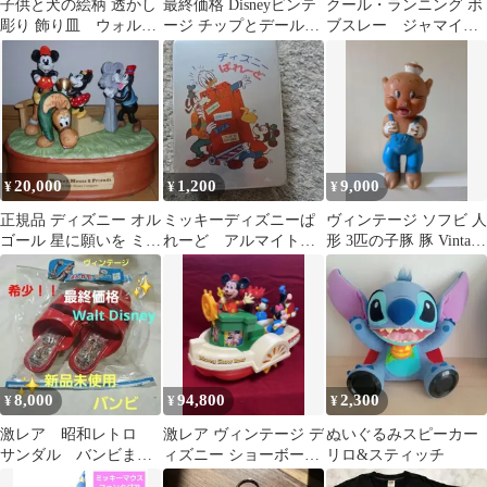
子供と犬の絵柄 透かし
最終価格 Disneyビンテ
クール・ランニング ボ
彫り 飾り皿 ウォル
ージ チップとデール
ブスレー ジャマイ
ト・ディズニー
(ぬいぐるみ、マフラ
カ 実話をもとにした
ー)
映画 セルDVD
20,000
1,200
9,000
¥
¥
¥
正規品 ディズニー オル
ミッキーディズニーぱ
ヴィンテージ ソフビ 人
ゴール 星に願いを ミッ
れーど アルマイトお
形 3匹の子豚 豚 Vintage
キー ミニー Disney
弁当箱
Pig Figure
8,000
94,800
2,300
¥
¥
¥
激レア 昭和レトロ
激レア ヴィンテージ デ
ぬいぐるみスピーカー
サンダル バンビまん
ィズニー ショーボート
リロ&スティッチ
がモード 小学館
Disney Show Boat