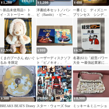
1,280
1,200
480
¥
¥
¥
✨新品未使用品✨ ト
洋書絵本セット／バン
一番くじ ディズニー
イ・ストーリー キッ
ビ（Bambi）・ピータ
プリンセス シンデレ
ズ サンダル 16cm
ーパン（Peter Pan）
ラ タペストリータオル
2,999
999
620
¥
¥
¥
くまのプーさん ぬいぐ
レーザーディスクソフ
名著(611)「経営パワー
るみ 冬限定
ト「ピノキオ」、「く
大全 〜最強起業家に学
まのプーさん」２枚セ
ぶ戦略と実行のマネジ
ット
メント〜」
300
5,800
8,900
¥
¥
¥
BREAKS BEATS Disney
スター・ウォーズ Star
ミッキー＆ミニーショ