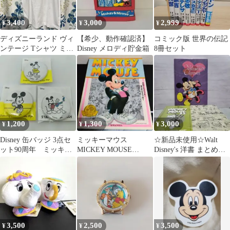
3,400
3,000
2,999
¥
¥
¥
ディズニーランド ヴィ
【希少、動作確認済】
コミック版 世界の伝記
ンテージ Tシャツ ミッ
Disney メロディ貯金箱
8冊セット
キー ミニー
1,200
1,300
3,000
¥
¥
¥
Disney 缶バッジ 3点セ
ミッキーマウス
☆新品未使用☆Walt
ット90周年 ミッキ
MICKEY MOUSE
Disney's 洋書 まとめ売
ー ドナルドまとめ売
HAPPY 60th BIRTHDAY
り
り
3,500
2,500
3,500
¥
¥
¥