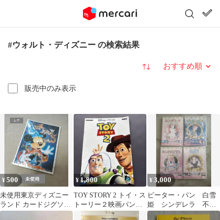
#ウォルト・ディズニー の検索結果
並び替え
販売中のみ表示
500
1,800
3,000
¥
¥
¥
未使用東京ディズニー
TOY STORY 2 トイ・ス
ピーター・パン 白雪
ランド カードジグソー
トーリー２映画パンフ
姫 シンデレラ 不思
パズル ミッキー
レット
議の国のアリス DVD