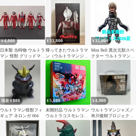
イズ 館名紙付き 松竹相
獣ガメロット 新品 未開
ウ・エース・ジャッ
生座
封
ク 全４冊セット
4,000
33,800
35,000
¥
¥
¥
日本製 当時物 ウルトラ
帰ってきたウルトラマ
Mint Bell 異次元獣スペ
マン 怪獣 グリッドマン
ン（ウルトラマンジャ
クター ウルトラマンレ
ソフビ 8体まとめ売り
ック） 40cmフィギュア
オ ソフビ WF2026S
【超人玩国】
880
5,680
4,980
現在 ¥
¥
¥
ウルトラマン怪獣フィ
未開封品 ウルトラマン
ウルトラマンジャズ／
ギュア ネロンガ 004
ウルトラコスモレコー
布川俊樹プロジェクト
ドカード Vol.1 BOX
（ULTRAMAN JAZZ）