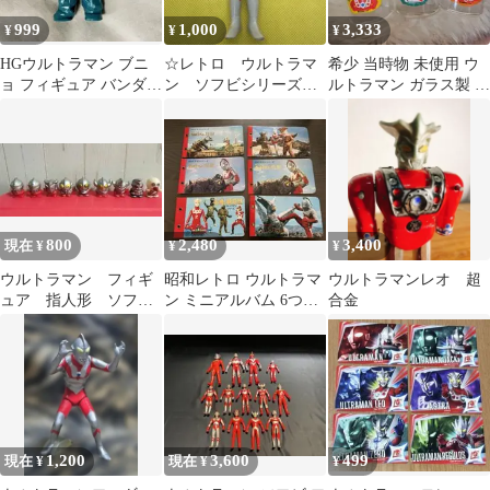
999
1,000
3,333
¥
¥
¥
HGウルトラマン ブニ
☆レトロ ウルトラマ
希少 当時物 未使用 ウ
ョ フィギュア バンダイ
ン ソフビシリーズ
ルトラマン ガラス製 ミ
カプセルトイ ウルトラ
【ウルトラマン】当時
ニグラス ５客セット 平
マンレオ
品
成レトロ
800
2,480
3,400
現在 ¥
¥
¥
ウルトラマン フィギ
昭和レトロ ウルトラマ
ウルトラマンレオ 超
ュア 指人形 ソフ
ン ミニアルバム 6つ
合金
ビ まとめ売り レト
カードなし
ロ 当時物
1,200
3,600
499
現在 ¥
現在 ¥
¥