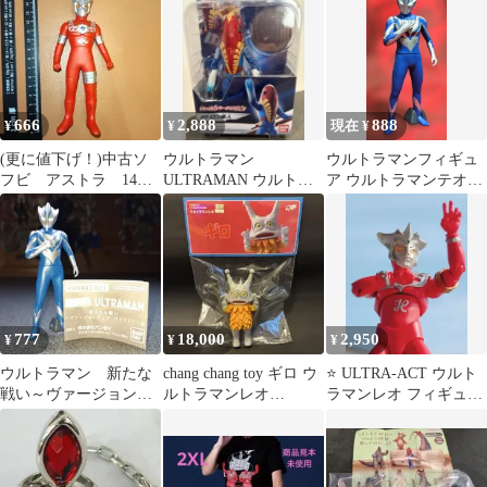
封
666
2,888
888
¥
¥
現在 ¥
(更に値下げ！)中古ソ
ウルトラマン
ウルトラマンフィギュ
フビ アストラ 14セ
ULTRAMAN ウルトラ
ア ウルトラマンテオ
ンチ (ウルトラマンレ
アクションフィギュア
003
オ)
メトロン星人 新品
777
18,000
2,950
¥
¥
¥
ウルトラマン 新たな
chang chang toy ギロ ウ
⭐️ ULTRA-ACT ウルト
戦い～ヴァージョンア
ルトラマンレオ
ラマンレオ フィギュア
ップ・ファイト！～編
WF2026夏
ウルトラアクト バンダ
イ⁠