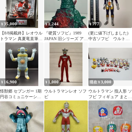
35,000
1,244
777
¥
¥
¥
【8/8掲載終】レオウル
『硬質ソフビ』1989
(更に値下げしました)
トラマン 真夏竜直筆サ
JAPAN 旧シリーズ アス
中古ソフビ ウルトラ
イン入りフレーム
トロモンス
マンキング 16セン
チ 軟質
16,900
1,000
3,000
¥
¥
現在 ¥
怪獣郷 セブンガー 1期
ウルトラマンレオ ソフ
ウルトラマン 指人形 ソ
円谷コミュニケーショ
ビ
フビ フィギュア まとめ
ンズ ソフビ 1体のみ
売り
やまなや