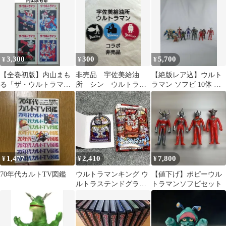
3,300
300
5,700
¥
¥
¥
【全巻初版】内山まも
非売品 宇佐美給油
【絶版レア込】ウルト
る「ザ・ウルトラマ
所 シン ウルトラマ
ラマン ソフビ 10体 ゲ
ン」全4巻
ン バルタン星人 ピ
ランダ ガヴァドン ザネ
グモン コースター
クスト
1,477
2,410
7,800
¥
¥
¥
70年代カルトTV図鑑
ウルトラマンキング ウ
【値下げ】ポピーウル
ルトラステンドグラス
トラマンソフビセット
スタイルキーホルダー
vol.4