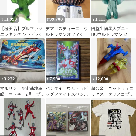
11,999
99,700
1,111
¥
¥
¥
【極美品】ブルマァク
デアゴスティーニ ウ
円盤生物星人ブニョ
エレキング ソフビ バン
ルトラマンオフィシャ
HGウルトラマン32
ダイ ウルトラマン 生誕
ルデーターファイル全
25周年
号セットおまけ付き
3,222
7,900
12,000
¥
¥
¥
マルサン 空宙基地軍
バンダイ ウルトラビ
超合金 ゴッドフェニ
艦 マッキー2号 プラ
ッグファイトスペシャ
ックス タツノコプ
モデル 昭和レトロ
ル ウルトラ戦士スー
ロ ガッチャマン
空箱
パーミュージック2