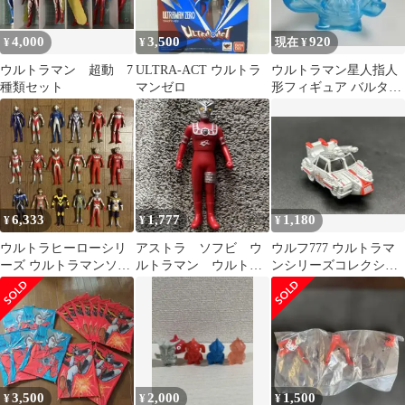
4,000
3,500
920
¥
¥
現在 ¥
ウルトラマン 超動 7
ULTRA-ACT ウルトラ
ウルトラマン星人指人
種類セット
マンゼロ
形フィギュア バルタン
星人分身 004
6,333
1,777
1,180
¥
¥
¥
ウルトラヒーローシリ
アストラ ソフビ ウ
ウルフ777 ウルトラマ
ーズ ウルトラマンソフ
ルトラマン ウルトラ
ンシリーズコレクショ
ビフィギュア 18体セッ
マンレオ バンダイ
ン 非売品 サントリー
ト 17㎝
BOSS
3,500
2,000
1,500
¥
¥
¥