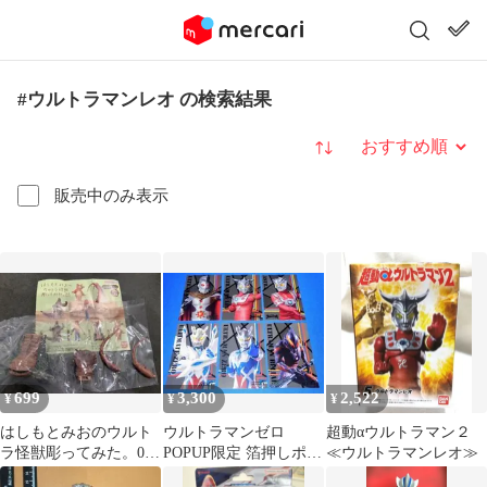
#ウルトラマンレオ の検索結果
並び替え
販売中のみ表示
699
3,300
2,522
¥
¥
¥
はしもとみおのウルト
ウルトラマンゼロ
超動αウルトラマン２
ラ怪獣彫ってみた。03
POPUP限定 箔押しポス
≪ウルトラマンレオ≫
ツインテール 新品未開
トカード全6種セット