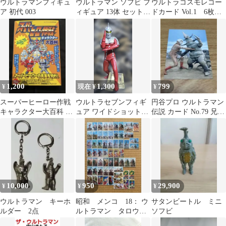
ウルトラマンフィギュ
ウルトラマン ソフビ フ
ウルトラコスモレコー
ア 初代 003
ィギュア 13体 セット
ドカード Vol.1 6枚セ
日本製 円谷プロ
ット
BANDAI
1,200
1,300
799
¥
現在 ¥
¥
スーパーヒーロー作戦
ウルトラセブンフィギ
円谷プロ ウルトラマン
キャラクター大百科 初
ュア ワイドショット
伝説 カード No.79 兄怪
版 希少 PS
003
獣ガロン 2003年
10,000
950
29,900
¥
¥
¥
ウルトラマン キーホ
昭和 メンコ 18： ウ
サタンビートル ミニ
ルダー 2点
ルトラマン タロウ
ソフビ
エース レオ