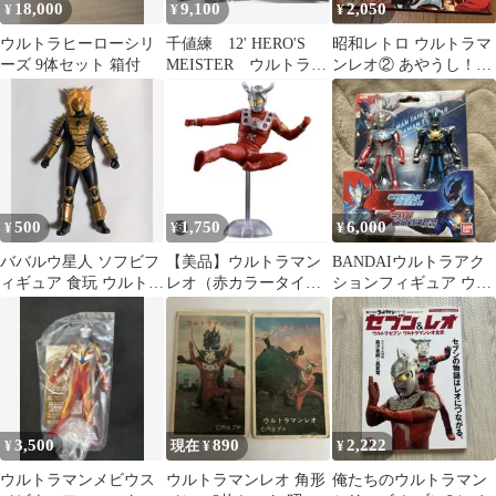
18,000
9,100
2,050
¥
¥
¥
ウルトラヒーローシリ
千値練 12' HERO'S
昭和レトロ ウルトラマ
ーズ 9体セット 箱付
MEISTER ウルトラマ
ンレオ② あやうし！レ
ンスーツ
オ！ テレビ絵本 当時物
円谷プロ
500
1,750
6,000
¥
¥
¥
ババルウ星人 ソフビフ
【美品】ウルトラマン
BANDAIウルトラアク
ィギュア 食玩 ウルトラ
レオ（赤カラータイマ
ションフィギュア ウル
マン/暗黒星人
ーver） アルティメッ
トラマンタイガ ＆ トレ
トルミナス20
ギア
3,500
890
2,222
¥
現在 ¥
¥
ウルトラマンメビウス
ウルトラマンレオ 角形
俺たちのウルトラマン