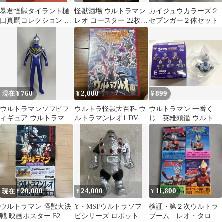
暴君怪獣タイラント樋
怪獣酒場 ウルトラマン
カイジュウカラーズ２
口真嗣コレクション 顔
レオ コースター 22枚セ
セブンガー２体セット
パーツ 004
ット 美品
760
2,000
899
現在 ¥
¥
¥
ウルトラマンソフビフ
ウルトラ怪獣大百科 ウ
ウルトラマン 一番く
ィギュア ウルトラマン
ルトラマンレオ1 DVD
じ 英雄頭鑑 ウルトラ
アグル 004
レンタルアップ
ヒーロー ウルトラマ
ンZ
20,000
24,000
11,800
現在 ¥
¥
¥
ウルトラマン 怪獣大決
Y・MSFウルトラソフ
検証・第２次ウルトラ
戦 映画ポスター B2サ
ビシリーズ ロボット怪
ブーム レオ・タロ