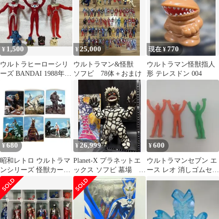
1,500
25,000
770
¥
¥
現在 ¥
ウルトラヒーローシリ
ウルトラマン&怪獣
ウルトラマン怪獣指人
ーズ BANDAI 1988年
ソフビ 78体＋おまけ
形 テレスドン 004
レオ タロウ セブン ソ
フビ
680
26,999
600
¥
¥
¥
昭和レトロ ウルトラマ
Planet-X プラネットエ
ウルトラマンセブン エ
ンシリーズ 怪獣カード
ックス ソフビ 墓場
ース レオ 消しゴムセッ
6枚セット 円谷プロ 当
蓄光 約30cm
ト
時物