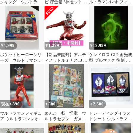
クキング ウルトラ怪
ビ 貯金箱 3体セット ア
ルトラマンレオ フィギ
獣シリーズ 08 ウルト
ストラ ウルトラの父 当
ュア 全高約23cm
ラマンシリーズ
時物 レア
1,999
1,299
19,999
¥
¥
¥
ポケットヒーローシリ
【新品未開封】アルテ
ケンドロス GID 蓄光成
ーズ ウルトラマン倶
ィメットルミナス13 ウ
型 ブルマァク 復刻 ス
楽部 ウルトラマンVS
ルトラマンレオ
タンダードサイズ ソフ
怪獣 PART1
ビ
890
500
2,500
現在 ¥
¥
¥
ウルトラマンフィギュ
めんこ ⑯ 怪獣 ウ
トレーディングイラス
ア ウルトラマンレオ
ルトラセブン ガメ
トシート ウルトラマン
2605
ラ など
ティガ ダイナ ガイア
限定特典シート