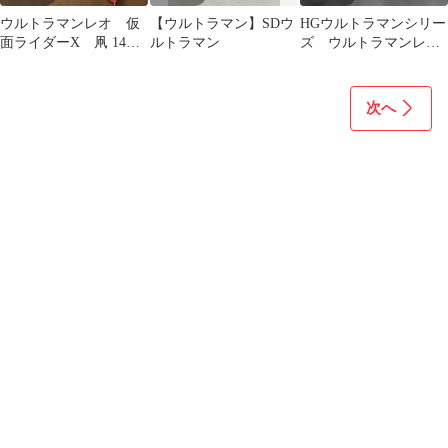
ウルトラマンレオ 仮
【ウルトラマン】SDウ
HGウルトラマンシリー
面ライダーX 凧 14枚
ルトラマン
ズ ウルトラマンレ
セット 未使用 破れあ
オ レッドギラス コ
り
ノミの宝物編
次へ