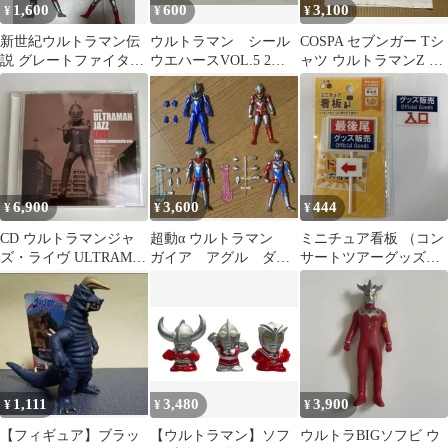
1,600
600
3,100
¥
¥
¥
新世紀ウルトラマン伝
ウルトラマン シール
COSPA セブンガー Tシ
説 グレートファイタ
ウエハースVOL.5 2枚
ャツ ウルトラマンZ 特
ー 5体セット
セット
空機1号 円谷プロ
6,900
3,600
444
¥
¥
¥
CD ウルトラマンジャ
超動α ウルトラマン
ミニチュア看板 （コン
ズ・ライヴ ULTRAMN
ガイア アグル ダイ
サートツアーグッズ売
JAZZ 布川俊樹
ナ デッカー 4セット
り場行列再現用）ホワ
イト
1,111
3,480
3,900
¥
¥
¥
【フィギュア】ブラッ
【ウルトラマン】ソフ
ウルトラBIGソフビ ウ