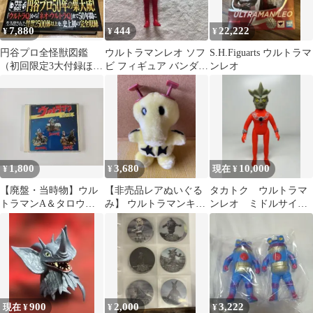
7,880
444
22,222
¥
¥
¥
円谷プロ全怪獣図鑑
ウルトラマンレオ ソフ
S.H.Figuarts ウルトラマ
（初回限定3大付録ほ
ビ フィギュア バンダイ
ンレオ
か）
2000年 17cm 旧サイズ
1,800
3,680
10,000
¥
¥
現在 ¥
【廃盤・当時物】ウル
【非売品レアぬいぐる
タカトク ウルトラマ
トラマンA＆タロウ＆
み】 ウルトラマンキッ
ンレオ ミドルサイ
レオ CD アポロン レト
ズ『エレピー』 1体
ズ ソフビ 当時物
ロ
昭和レトロ ブルマァ
ク
900
2,000
3,222
現在 ¥
¥
¥