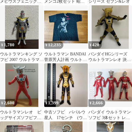
メビウスフェニックス
メンコ2枚セット 昭和
シリーズ セブン&レオ
ブレイブ 限定カラー
レトロ
ソフビ
1,780
12,235
420
¥
¥
¥
ウルトラマンキング ソ
ウルトラマン BANDAI
バンダイHGシリーズ
フビ 2007 ウルトラマン
菅原芳人計画 ウルトラ
ウルトラマンレオ 決
レオ フィギュア
マンレオ Ｔシャツ
闘!レオ対ババルウ星人
編 ババルウ星人
2,600
1,399
2,666
¥
¥
¥
ウルトラマンレオ ビ
中古ソフビ ババルウ
バンダイ ウルトラマン
ッグサイズソフビフィ
星人 17センチ (ウル
ソフビ 3体セット レ
ギュア
トラマンレオ)
オ・アストラ・ジョー
ニアス