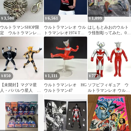
3,500
6,561
1,099
¥
¥
¥
ウルトラマンSHOP限
ウルトラマンレオ ウル
はしもとみおのウルト
定 ウルトラマンレオ
トラマンレオ1974 Tシ
ラ怪獣彫ってみた。03
レオリング チャーム
ャツ ブラック アストラ
メトロン星人 新品未開
XXL
封
850
1,111
777
¥
¥
¥
【未開封】マグマ星
ウルトラマンレオ HG
ソフビフィギュア ウ
人・ババルウ星人 HG
ウルトラマン47
ルトラマンレオ ウルト
シリーズ ウルトラ怪獣
ラの父 1995年 ミニソ
フビセット