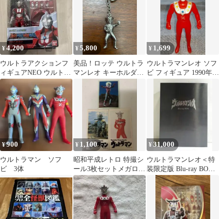
4,200
5,800
1,699
¥
¥
¥
ウルトラアクションフ
美品！ロッテ ウルトラ
ウルトラマンレオ ソフ
ィギュアNEO ウルトラ
マンレオ キーホルダー
ビ フィギュア 1990年
マン ブラザーズマント
昭和レトロ
バンダイ
セット
900
1,100
31,000
¥
¥
¥
ウルトラマン ソフ
昭和平成レトロ 特撮シ
ウルトラマンレオ＜特
ビ 3体
ール3枚セットメガロマ
装限定版 Blu-ray BOX
ン /ウルトラマンレオ
＞ 04250710H03S
星人 当時物