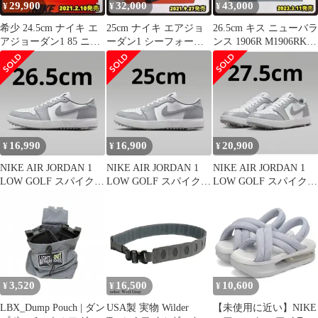
29,900
32,000
43,000
¥
¥
¥
希少 24.5cm ナイキ エ
25cm ナイキ エアジョ
26.5cm キス ニューバラ
アジョーダン1 85 ニュ
ーダン1 シーフォーム
ンス 1906R M1906RKS
ートラルグレー
Air Jordan1
kith
16,990
16,900
20,900
¥
¥
¥
NIKE AIR JORDAN 1
NIKE AIR JORDAN 1
NIKE AIR JORDAN 1
LOW GOLF スパイク
LOW GOLF スパイク
LOW GOLF スパイク
ウルフグレー③
25cm
27.5cm
3,520
16,500
10,600
¥
¥
¥
LBX_Dump Pouch | ダン
USA製 実物 Wilder
【未使用に近い】NIKE