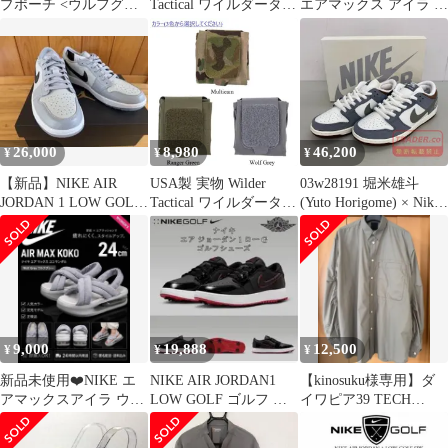
プポーチ <ウルフグレ
Tactical ワイルダータク
エアマックス アイラ サ
ー><正規輸入品> LBX-
ティカル Hitman Gear
ンダル グレー 26cm 厚
0304
Lightweight Belt 軽量ベ
底
ルト グレーカラー
26,000
8,980
46,200
¥
¥
¥
【新品】NIKE AIR
USA製 実物 Wilder
03w28191 堀米雄斗
JORDAN 1 LOW GOLF
Tactical ワイルダータク
(Yuto Horigome) × Nike
グレー黒タグ付
ティカル Urban Assault
SB Dunk Low Pro QS
Dump Pouch ダンプポー
Wolf Grey 堀米雄斗 ×
チ
ナイキ SB ダンク ロー
プロ QS ウルフグレー
28.5cm [FQ1180-001] 黒
タグ付き
9,000
19,888
12,500
¥
¥
¥
新品未使用❤️NIKE エ
NIKE AIR JORDAN1
【kinosuku様専用】ダ
アマックスアイラ ウル
LOW GOLF ゴルフ ブ
イワピア39 TECH
フグレー 24cm 厚底サ
ラック
TRAVEL SHIRT S
ンダル