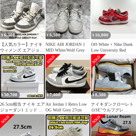
6,300
6,500
16,000
¥
¥
¥
【人気カラー】ナイキ
NIKE AIR JORDAN 1
Off-White × Nike Dunk
ウィメンズ エアジョー
MID White/Wolf Grey
Low University Red
ダン1 ミッド ウルフグ
レー27.5
30,700
7,400
8,300
¥
¥
¥
26.5cm相当 ナイキ エア
Air Jordan 1 Retro Low
ナイキダンクローレト
ジョーダン1 ミッド Air
OG Wolf Grey 27cm
ロSE"ウルフグレ
Jordan 1
ー"28.0cm