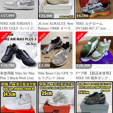
17,999
33,300
6,500
¥
¥
¥
NIKE AIR JORDAN 1
26.5cm AURALEE New
NIKE ルナローム
LOW GOLF スパイク
Balance 1906R オーラリ
DV2440-007 27.5cm 新
ウルフグレー④
ー
品未使用 箱無し
19,700
3,300
28,200
¥
¥
¥
未使用級 Nike Air Max
Nike React City GPX ウ
Y*プ様 【新品未使用】
Plus 3 Black/Wolf Grey
ルフグレー 24cm
NIKE SB 堀米ダンク
28cm YUTO HORI