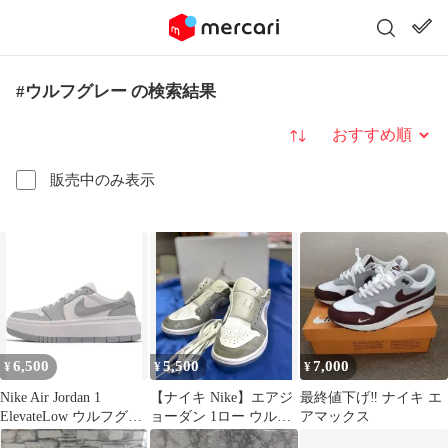
#ウルフグレー の検索結果
並び替え
販売中のみ表示
6,500
5,500
7,000
¥
¥
¥
Nike Air Jordan 1
【ナイキ Nike】エアジ
最終値下げ‼️ ナイキ エ
ElevateLow ウルフグレ
ョーダン 1ロー ウルフ
アマックス
ー 26cm
グレー 25.0cm 洗濯済