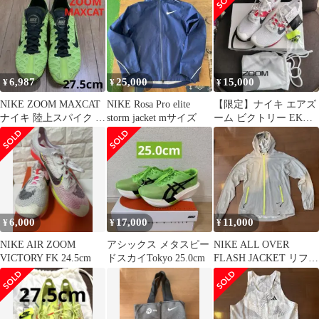
リクトセン 黒 L
6,987
25,000
15,000
¥
¥
¥
NIKE ZOOM MAXCAT
NIKE Rosa Pro elite
【限定】ナイキ エアズ
ナイキ 陸上スパイク サ
storm jacket mサイズ
ーム ビクトリー EK
イズ 27.5㎝
27.5cm（キプチョゲモ
デル）
6,000
17,000
11,000
¥
¥
¥
NIKE AIR ZOOM
アシックス メタスピー
NIKE ALL OVER
VICTORY FK 24.5cm
ドスカイTokyo 25.0cm
FLASH JACKET リフレ
クションジャケット