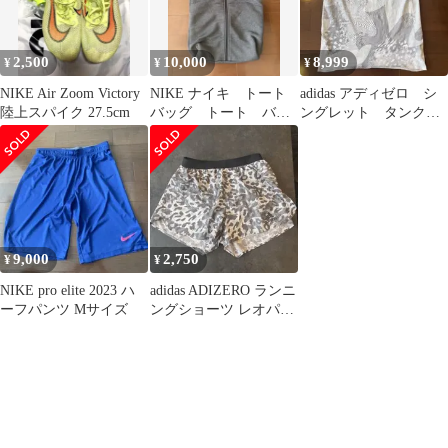
2,500
10,000
8,999
¥
¥
¥
NIKE Air Zoom Victory
NIKE ナイキ トート
adidas アディゼロ シ
陸上スパイク 27.5cm
バッグ トート バッ
ングレット タンクト
グ nn running team
ップ L
9,000
2,750
¥
¥
NIKE pro elite 2023 ハ
adidas ADIZERO ランニ
ーフパンツ Mサイズ
ングショーツ レオパー
ド柄 メンズL