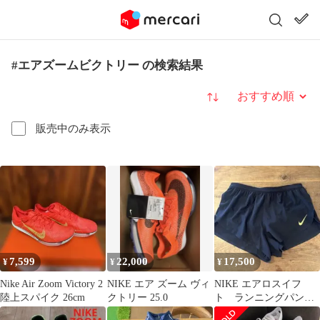
#エアズームビクトリー の検索結果
並び替え
販売中のみ表示
7,599
22,000
17,500
¥
¥
¥
Nike Air Zoom Victory 2
NIKE エア ズーム ヴィ
NIKE エアロスイフ
陸上スパイク 26cm
クトリー 25.0
ト ランニングパン
ツ ヤコブ・インゲブ