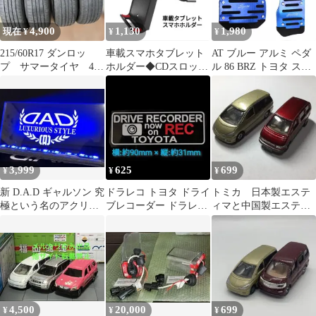
4,900
1,130
1,980
現在 ¥
¥
¥
215/60R17 ダンロッ
車載スマホタブレット
AT ブルー アルミ ペダ
プ サマータイヤ 4本
ホルダー◆CDスロット
ル 86 BRZ トヨタ スバ
セット
用◆11インチまで対応
ル スポーツ 汎用
3,999
625
699
¥
¥
¥
新 D.A.D ギャルソン 究
ドラレコ トヨタ ドライ
トミカ 日本製エステ
極という名のアクリル
ブレコーダー ドラレコ
ィマと中国製エスティ
プレート 青く光るLED
ステッカー シール T-C
マ 2台セット
4,500
20,000
699
¥
¥
¥