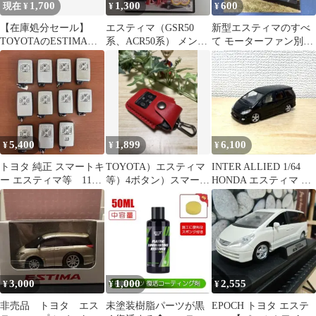
1,700
1,300
600
現在 ¥
¥
¥
【在庫処分セール】
エスティマ（GSR50
新型エスティマのすべ
TOYOTAのESTIMA模
系、ACR50系） メンテ
て モーターファン別冊
型
ナンスオールインワン
第371弾
DVD
5,400
1,899
6,100
¥
¥
¥
トヨタ 純正 スマートキ
TOYOTA）エスティマ
INTER ALLIED 1/64
ー エスティマ等 11個
等）4ボタン）スマート
HONDA エスティマ ブ
セット
キーケース
ラック 開封のみ
3,000
1,000
2,555
¥
¥
¥
非売品 トヨタ エス
未塗装樹脂パーツが黒
EPOCH トヨタ エステ