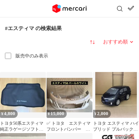
#エスティマ の検索結果
並び替え
販売中のみ表示
4,800
15,000
2,000
¥
¥
¥
トヨタ50系エスティマ
✅ トヨタ エスティマ
トヨタ エスティマ ハイ
純正ラゲージソフトト
フロントバンパー
ブリッド プルバックミ
レイ美品TOYOTA
50W 55W 3型 後期
ニカー ドライブタウン