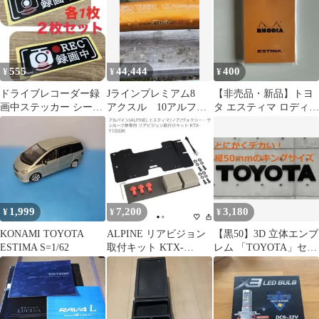
555
44,444
400
¥
¥
¥
ドライブレコーダー録
Jラインプレミアム8
【非売品・新品】トヨ
画中ステッカー シール
アクスル 10アルファ
タ エスティマ ロディア
タイプ 各1枚！2枚セ
ード 30エスティマ
メモ帳 No.11 カローラ
ット
限定
1,999
7,200
3,180
¥
¥
¥
KONAMI TOYOTA
ALPINE リアビジョン
【黒50】3D 立体エンブ
ESTIMA S=1/62
取付キット KTX-
レム 「TOYOTA」セッ
Y1003K
ト マットブラック