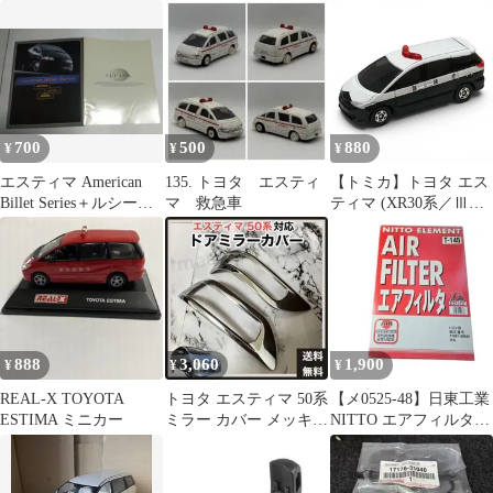
ナーレンズ
7☆205/65R16☆スタッ
動作確認済みキーレス
ドレスタイヤ
700
500
880
¥
¥
¥
エスティマ American
135. トヨタ エスティ
【トミカ】トヨタ エス
Billet Series＋ルシーダ
マ 救急車
ティマ (XR30系／Ⅲ型)
カタログ
パトロールカー／セッ
トばらし ルース品 箱な
し 未使用 TOYOTA
ESTIMA
888
3,060
1,900
¥
¥
¥
REAL-X TOYOTA
トヨタ エスティマ 50系
【メ0525-48】日東工業
ESTIMA ミニカー
ミラー カバー メッキ(■
NITTO エアフィルター
ドアミラー・サイドミ
T-145 トヨタ
ラー)