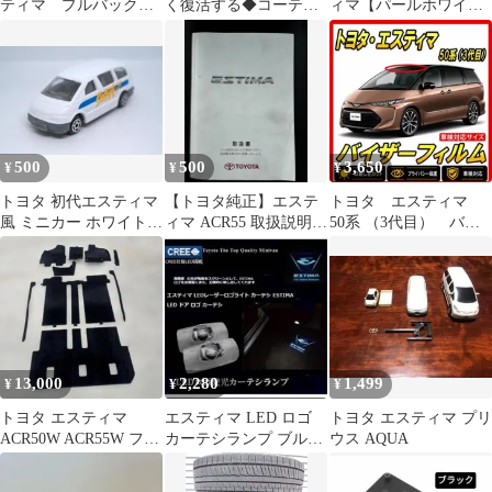
ティマ プルバックカ
く復活する◆コーティ
ィマ【パールホワイ
ー
ング剤◆中容量50ml
ト】エムテック
500
500
3,650
¥
¥
¥
トヨタ 初代エスティマ
【トヨタ純正】エステ
トヨタ エスティマ
風 ミニカー ホワイト
ィマ ACR55 取扱説明書
50系 （3代目） バイ
当時物
オーナーズマニュアル
ザーフィルム カット
取説
済みフィルム
13,000
2,280
1,499
¥
¥
¥
トヨタ エスティマ
エスティマ LED ロゴ
トヨタ エスティマ プリ
ACR50W ACR55W フロ
カーテシランプ ブルー
ウス AQUA
アマット9点セット ブ
ESTIMA トヨタ
ラック