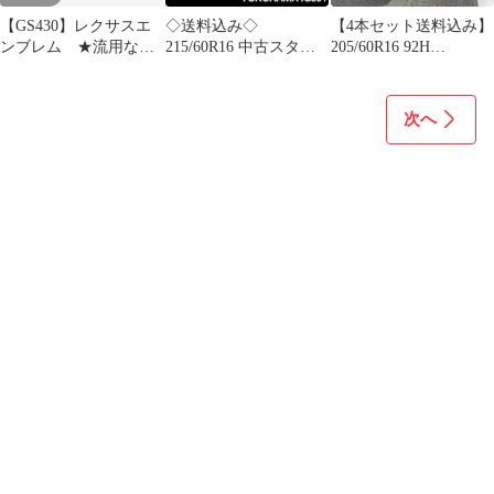
【GS430】レクサスエ
◇送料込み◇
【4本セット送料込み】
ンブレム ★流用など
215/60R16 中古スタッ
205/60R16 92H
に
ドレスアルミセット4本
ROVELO RHP780P
次へ