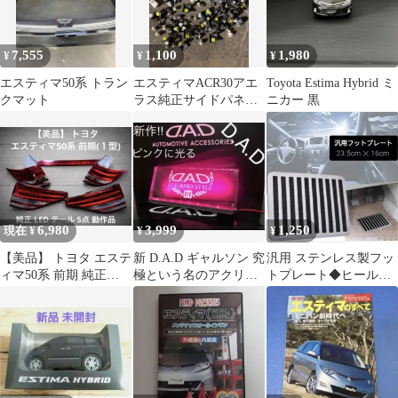
7,555
1,100
1,980
¥
¥
¥
エスティマ50系 トラン
エスティマACR30アエ
Toyota Estima Hybrid ミ
クマット
ラス純正サイドパネル
ニカー 黒
用クリップ、ビス
6,980
3,999
1,250
現在 ¥
¥
¥
【美品】 トヨタ エステ
新 D.A.D ギャルソン 究
汎用 ステンレス製フッ
ィマ50系 前期 純正
極という名のアクリル
トプレート◆ヒールパ
LED テール 5点 動作確
プレート ピンクに光る
ッド◆フロアマット滑
認済
LED
り止め