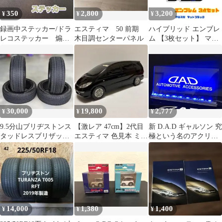
350
2,800
3,200
¥
¥
¥
録画中ステッカー/ドラ
エスティマ 50 前期
ハイブリッド エンブレ
レコステッカー 煽り
木目調センターパネル
ム 【3枚セット】 マッ
運転防止
トブラック トヨタ車用
アルミ製
30,000
19,800
2,777
¥
¥
¥
9.5分山ブリヂストンス
【激レア 47cm】2代目
新 D.A.D ギャルソン 究
タッドレスブリザック
エスティマ 色見本 ミニ
極という名のアクリル
VRX2 225/50R18中古4
カー ディーラー展示品
プレート 青く光るLED
本
黒
14,000
1,380
1,400
¥
¥
¥