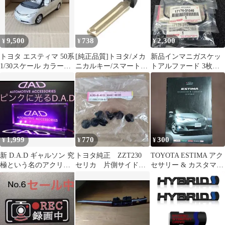
9,500
738
2,300
¥
¥
¥
トヨタ エスティマ 50系
[純正品質]トヨタ/メカ
新品インマニガスケッ
1/30スケール カラーサ
ニカルキー/スマートキ
トアルファード 3枚セ
ンプル ミニカー 非売品
ー用/ブランクキー/合
ット 1台分 プラグ交
鍵/IQ
換に
1,999
770
300
¥
¥
¥
新 D.A.D ギャルソン 究
トヨタ純正 ZZT230
TOYOTA ESTIMA アク
極という名のアクリル
セリカ 片側サイドマ
セサリー & カスタマイ
プレート ピンクに光る
ッドガードクリップ 7
ズ カタログ
LED
個