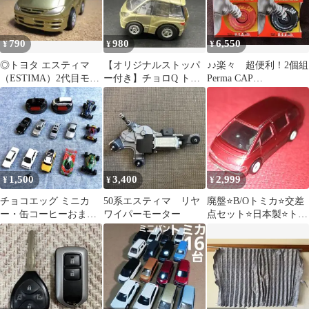
790
980
6,550
¥
¥
¥
◎トヨタ エスティマ
【オリジナルストッパ
♪♪楽々 超便利！2個組
（ESTIMA）2代目モデ
ー付き】チョロQ トヨ
Perma CAP
ル：プルバックミニカ
タ エスティマ ゴールド
BLACK&RED 給油口キ
ー☆ドウシシャ
中古 希少
ャップ
1,500
3,400
2,999
¥
¥
¥
チョコエッグ ミニカ
50系エスティマ リヤ
廃盤⭐️B/Oトミカ⭐️交差
ー・缶コーヒーおまけ
ワイパーモーター
点セット⭐️日本製⭐️トヨ
ミニカー・その他ミニ
タエスティマ
カーまとめ売り