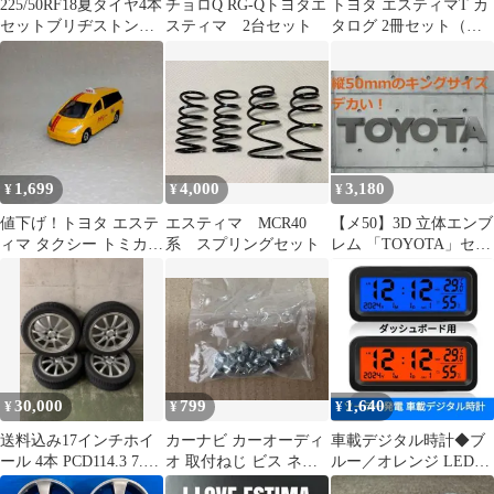
225/50RF18夏タイヤ4本
チョロQ RG-Qトヨタエ
トヨタ エスティマT カ
セットブリヂストン
スティマ 2台セット
タログ 2冊セット（当
TURANZA T005RFT
時物）
1,699
4,000
3,180
¥
¥
¥
値下げ！トヨタ エステ
エスティマ MCR40
【メ50】3D 立体エンブ
ィマ タクシー トミカ
系 スプリングセット
レム 「TOYOTA」セッ
1/65スケール 30周年ミ
ト クロームメッキ
ニカー
30,000
799
1,640
¥
¥
¥
送料込み17インチホイ
カーナビ カーオーディ
車載デジタル時計◆ブ
ール 4本 PCD114.3 7.5J
オ 取付ねじ ビス ネジ
ルー／オレンジ LEDバ
215/45R17
カロッツェリア ケンウ
ックライト◆ソーラー