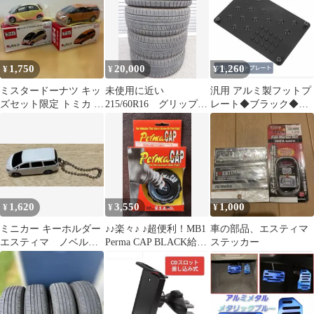
1,750
20,000
1,260
¥
¥
¥
ミスタードーナツ キッ
未使用に近い
汎用 アルミ製フットプ
ズセット限定 トミカ 2
215/60R16 グリップマ
レート◆ブラック◆ヒ
台セット アイ エスティ
ックス グリップアイ
ールパッド◆フロアマ
マ 未開封
スX 2025年製 ４
ット滑り止め
本 ヴェゼル CX3
マークX クラウンな
どに
1,620
3,550
1,000
¥
¥
¥
ミニカー キーホルダー
♪♪楽々♪ ♪超便利！MB1
車の部品、エスティマ
エスティマ ノベルテ
Perma CAP BLACK給油
ステッカー
ィ 非売品 TOYOTA
口キャップ
レア 希少