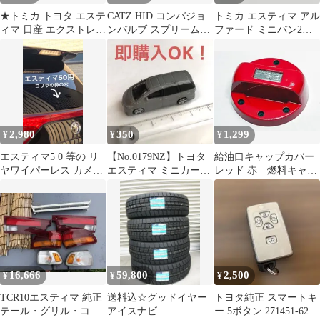
★トミカ トヨタ エステ
CATZ HID コンバジョ
トミカ エスティマ アル
ィマ 日産 エクストレイ
ンバルブ スプリームホ
ファード ミニバン2台
ル ホンダ CR-V
ワイトH11 2個 ギャ
セット
ズ☆
2,980
350
1,299
¥
¥
¥
エスティマ5 0 等の リ
【No.0179NZ】トヨタ
給油口キャップカバー
ヤワイパーレス カメラ
エスティマ ミニカー
レッド 赤 燃料キャッ
システム カバー ゴリ
（おまけ商品）
プ
ラの鼻の穴
16,666
59,800
2,500
¥
¥
¥
TCR10エスティマ 純正
送料込☆グッドイヤー
トヨタ純正 スマートキ
テール・グリル・コー
アイスナビ
ー 5ボタン 271451-6221