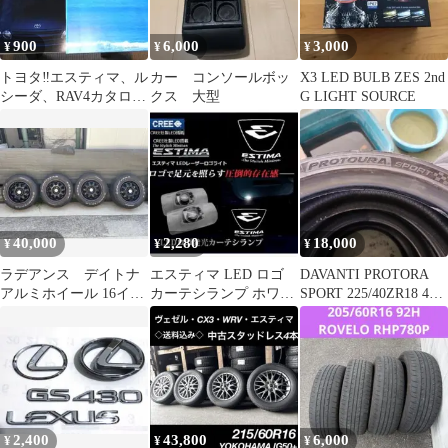
900
6,000
3,000
¥
¥
¥
トヨタ‼️エスティマ、ル
カー コンソールボッ
X3 LED BULB ZES 2nd
シーダ、RAV4カタログ
クス 大型
G LIGHT SOURCE
3冊セット
40,000
2,280
18,000
¥
¥
¥
ラデアンス デイトナ
エスティマ LED ロゴ
DAVANTI PROTORA
アルミホイール 16イン
カーテシランプ ホワイ
SPORT 225/40ZR18 4本
チ ブラック 4本セット
ト ESTIMA トヨタ
セット
5穴
2,400
43,800
6,000
¥
¥
¥