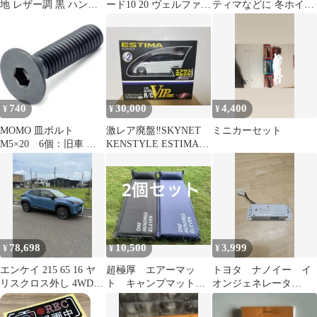
地 レザー調 黒 ハンド
ード10 20 ヴェルファイ
ティマなどに 冬ホイー
ルカバー 分割タイプ 汎
ア20 リフレクターリン
ルセット バリ山 17イン
用
グ
チ‼️
740
30,000
4,400
¥
¥
¥
MOMO 皿ボルト
激レア廃盤‼️SKYNET
ミニカーセット
M5×20 6個：旧車 昭
KENSTYLE ESTIMAラ
和 当時物 FET モモ ナ
ジコンカー 1/24
ルディ
78,698
10,500
3,999
¥
¥
¥
エンケイ 215 65 16 ヤ
超極厚 エアーマッ
トヨタ ナノイー イ
リスクロス外し 4WD
ト キャンプマット
オンジェネレータ
ホワイトレター
キャンプ 車中泊 レ
88051-58020
ジャー アウトドア