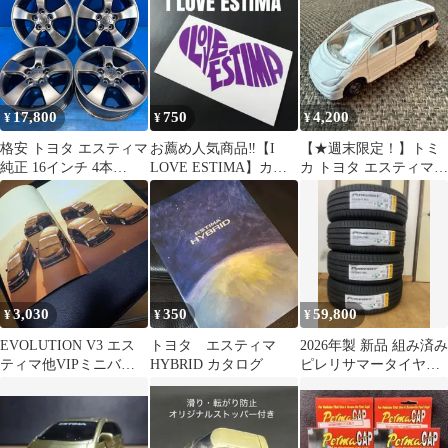
ッド
パネル搭載
17,800
750
4,200
¥
¥
¥
格安 トヨタ エスティマ
お薦め人気商品‼️【I
【★週末限定！】トミ
純正 16インチ 4本
LOVE ESTIMA】カッ
カ トヨタ エスティマ
6.5J+50 5H114.3 ハイグ
ティングステッカー
ホワイト ミニカー
ロス ヴォクシー ノア
No.99 美品
エスクァイア 流用 スタ
ッドレス用 車検
3,030
350
59,800
¥
¥
¥
EVOLUTION V3 エス
トヨタ エスティマ
2026年製 新品 組み済み
ティマ他VIPミニバン
HYBRID カタログ
ピレリサマータイヤ
カタログ 2001
215/60R17 ４本セット