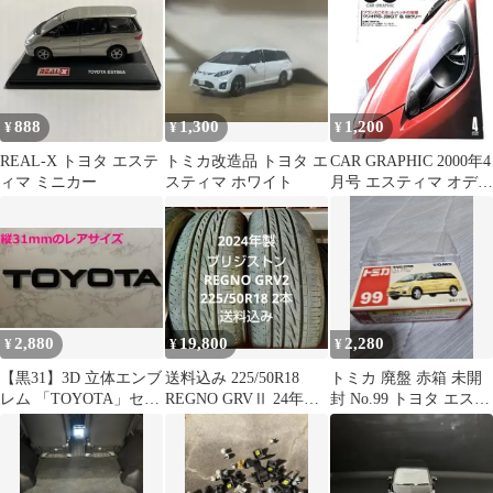
ESTIMA
非売品
888
1,300
1,200
¥
¥
¥
REAL-X トヨタ エステ
トミカ改造品 トヨタ エ
CAR GRAPHIC 2000年4
ィマ ミニカー
スティマ ホワイト
月号 エスティマ オデッ
セイ MR-S
2,880
19,800
2,280
¥
¥
¥
【黒31】3D 立体エンブ
送料込み 225/50R18
トミカ 廃盤 赤箱 未開
レム 「TOYOTA」セッ
REGNO GRVⅡ 24年製
封 No.99 トヨタ エステ
ト マットブラック
中古2本セット
ィマ TOMY