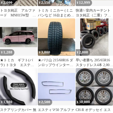
2,000
2,550
12,999
¥
¥
¥
トヨタ純正 アルファ
トミカ ミニカー (ミニ
快適✨室内カーテント
ード MNH15W型 キ
バンなど 16台まとめ売
ヨタ純正（二重）フォ
ーレスキー及びキーレ
り！)ジャンク扱い
ーマルプリーツ 車
ス
カーテン
1,288
3,800
2,000
¥
¥
¥
★トミカ ギフト(バ
★バリ山 215/60R16 ダ
早い者勝ち 205/65R16
ラ) トヨタ エスティ
ンロップウインターマ
スタッドレス4本 2,000
マ ①
ックスWM02 21年製1本
円
1,980
2,500
30,000
¥
¥
¥
ステアリングカバー 無
エスティマ50 アルファ
CH-R オデッセイ エス