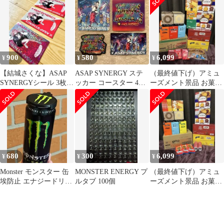
ダニア
品
900
580
6,099
¥
¥
¥
【結城さくな】ASAP
ASAP SYNERGY ステ
（最終値下げ）アミュ
SYNERGYシール 3枚セ
ッカー コースター 4枚
ーズメント景品 お菓
ット
セット
子・食品詰め合わせ
大容量
680
300
6,099
¥
¥
¥
Monster モンスター 缶
MONSTER ENERGY プ
（最終値下げ）アミュ
埃防止 エナジードリン
ルタブ 100個
ーズメント景品 お菓
ク モンスターエナジー
子・食品、ジュース詰
め合わせ 大容量