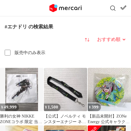
#エナドリ の検索結果
並び替え
販売中のみ表示
49,999
1,500
399
¥
¥
¥
勝利の女神 NIKKE
【公式】ノベルティ モ
【新品未開封】ZONe
ZONEコラボ 限定 当選
ンスターエナジー ネッ
Energy 公式キャラクタ
品 アクリルスタンド モ
クストラップ 限定 非売
ー ゾーン子 缶バッジ