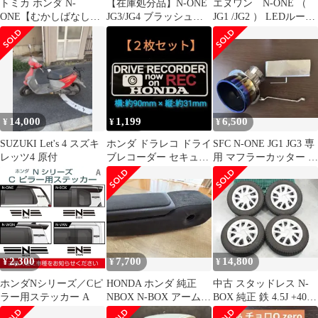
トミカ ホンダ N-
【在庫処分品】N-ONE
エヌワン N-ONE （
ONE【むかしばなし】
JG3/JG4 ブラッシュド
JG1 /JG2 ） LEDルーム
猿
ブラックピラー/4枚セ
ランプ 送料無料
ット
14,000
1,199
6,500
¥
¥
¥
SUZUKI Let's 4 スズキ
ホンダ ドラレコ ドライ
SFC N-ONE JG1 JG3 専
レッツ4 原付
ブレコーダー セキュリ
用 マフラーカッター チ
ティ ステッカー シール
タン
H2-C
2,300
7,700
14,800
¥
¥
¥
ホンダNシリーズ／Cピ
HONDA ホンダ 純正
中古 スタッドレス N-
ラー用ステッカー A
NBOX N-BOX アームレ
BOX 純正 鉄 4.5J +40
ストコンソール ブラッ
155/65R14