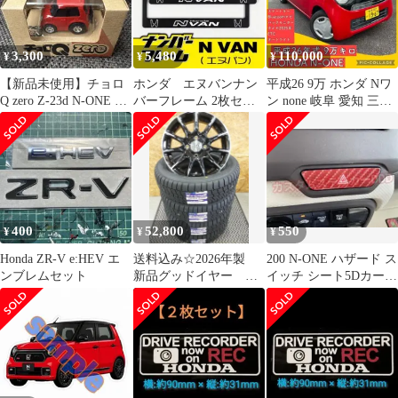
3,300
5,480
110,000
¥
¥
¥
【新品未使用】チョロ
ホンダ エヌバンナン
平成26 9万 ホンダ Nワ
Q zero Z-23d N-ONE 箱
バーフレーム 2枚セッ
ン none 岐阜 愛知 三重
入り ミニカー 美品
ト 他のNシリーズに変
JG1 車検付
更可能
400
52,800
550
¥
¥
¥
Honda ZR-V e:HEV エ
送料込み☆2026年製
200 N-ONE ハザード ス
ンブレムセット
新品グッドイヤー
イッチ シート5Dカーボ
155/65R14 軽自動車
ン調レッド赤内装カス
タム