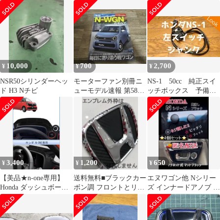
ン155/65R14+JP209★
ッド 赤 軽自動車
クブレーキセット（左
右）
10,000
700
2,700
¥
¥
¥
NSR50シリンダーヘッ
モーターファン別冊ニ
NS-1 50cc 純正スイ
ド H3 Nチビ
ューモデル速報 第588
ッチボックス 予備パ
弾 新型N-WGNのすべ
ーツ 加工用パーツ
て
ホンダ
3,400
1,200
650
¥
¥
¥
【美品★n-one専用】
送料無料■ブラックカー
エヌワゴン他 Nシリー
Honda ダッシュボード
ボン調 フロントとリア
ズ インナードアノブ ネ
スマホホルダー
のセット N-ONE JG1
ジ隠し マグネット 匿名
JG2
配送