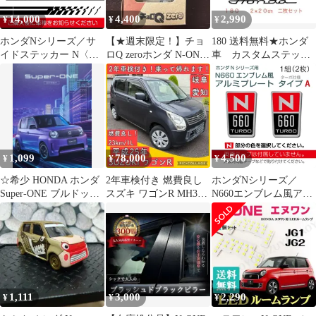
14,000
4,400
2,990
¥
¥
¥
ホンダNシリーズ／サ
【★週末限定！】チョ
180 送料無料★ホンダ
イドステッカー N〈N-
ロQ zeroホンダ N-ONE
車 カスタムステッカ
ONE、N-BOX、N-
白 エヌワン ホワイト美
ー 旧ロゴスタイル
WGN、N-VAN〉
品
1,099
78,000
4,500
¥
¥
¥
☆希少 HONDA ホンダ
2年車検付き 燃費良し
ホンダNシリーズ／
Super-ONE ブルドッグ
スズキ ワゴンR MH34
N660エンブレム風アル
他 先行 カタログ
岐阜 愛知 三重 軽自動
ミプレート A
車
1,111
3,000
2,290
¥
¥
¥