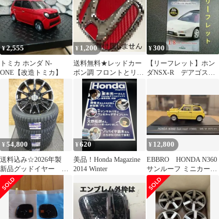
2,555
1,200
300
¥
¥
¥
トミカ ホンダ N-
送料無料★レッドカー
【リーフレット】ホン
ONE【改造トミカ】
ボン調 フロントとリア
ダNSX-R デアゴステ
のセット N-ONE JG1
ィーニ
JG2
54,800
620
12,800
¥
¥
¥
送料込み☆2026年製
美品！Honda Magazine
EBBRO HONDA N360
新品グッドイヤー
2014 Winter
サンルーフ ミニカー
155/65R14 軽自動車
1968年 1/43