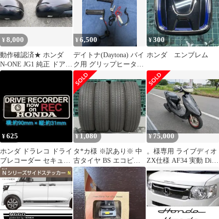
8,000
6,500
300
¥
¥
¥
動作確認済★ ホンダ
デイトナ(Daytona) バイ
ホンダ エンブレム
N-ONE JG1 純正 ドアミ
ク用 グリップヒータ
ラー 左右セット
ー スクーターなど
送料込み
625
1,080
75,000
¥
¥
¥
ホンダ ドラレコ ドライ
タ*カ様 ※訳あり※ 中
。様専用 ライブディオ
ブレコーダー セキュリ
古タイヤ BS エコピア
ZX仕様 AF34 実動 Dio
ティ ステッカー シール
EP150 155/65R14
原付 スクーター 通学
H-C