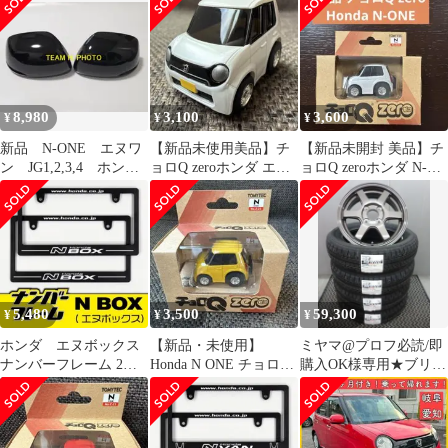
ク
8,980
3,100
3,600
¥
¥
¥
新品 N-ONE エヌワ
【新品未使用美品】チ
【新品未開封 美品】チ
ン JG1,2,3,4 ホンダ
ョロQ zeroホンダ エヌ
ョロQ zeroホンダ N-
純正 ドアミラーカバ
ワン N-ONE 白 （箱な
ONE 白 エヌワン ホワ
ー 黒
し）
イト
5,480
3,500
59,300
¥
¥
¥
ホンダ エヌボックス
【新品・未使用】
ミヤマ@プロフ必読/即
ナンバーフレーム 2枚
Honda N ONE チョロQ
購入OK様専用★ブリヂ
セット 他のNシリーズ
Zero 黄 No.Z-23b
ストン155/65R14ナット
に変更可能！
付