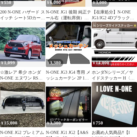
550
6,000
3,000
¥
¥
¥
200 N-ONE ハザード ス
N-ONE JG1 後期 純正テ
【在庫処分】N-ONE
イッチ シート5Dカーボ
ール右（運転席側）
JG1/JG2 4Dブラックカ
ン調レッド赤内装カス
33500-T4G-J21
ーボン調ピラー 4枚セ
タム
ット
1,099
3,380
14,000
¥
¥
¥
☆激レア 希少 ホンダ
N-ONE JG3 JG4 専用 メ
ホンダNシリーズ／サ
N-ONE エヌワン RS
ッシュカーテン 2P 1列
イドステッカー H〈N-
MT 車 他 正規 カタロ
目 運転席 助手席 マグ
ONE、N-BOX、N-
グ
ネット＆フック固定 サ
WGN、N-VAN〉
ンシェード 網戸 遮光
断熱 日よけ Y1151
15,000
3,300
750
¥
¥
¥
N-ONE JG2 プレミアム
N-ONE JG1 JG2【A&S
お薦め人気商品‼️【I