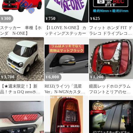
300
750
625
¥
¥
¥
ステッカー 車種【ホ
【I LOVE N-ONE】 カ
フィット ホンダ FIT ド
ンダ N-ONE】
ッティングステッカー
ラレコ ドライブレコー
ダー ステッカー FIT-C
3,700
6,000
1,200
¥
¥
¥
【★週末限定！】新
REIZ(ライツ)「流星
鏡面レッドホログラム
品！チョロQ zeroホン
Ver」N-WGNカスタム
フロントとリアのセッ
ダ エヌワン N-ONE 白
(JH1/JH2) ドアミラー
ト N-ONE JG1/2 Nワン
箱なし