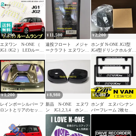
廃番品
2,290
11,500
2,200
¥
¥
¥
エヌワン N-ONE （
遠投フロート メジャ
ホンダ N-ONE JG3型
JG1 /JG2 ） LEDルーム
ークラフト エヌワン
JG4型ドリンクホルダー
ランプ 送料無料
NSL-T902MH アジング/
カバー
メバル
1,200
8,980
5,480
¥
¥
¥
レインボーシルバー フ
新品 N-ONE エヌワ
ホンダ エヌバンナン
ロントとリアのセット
ン JG1,2,3,4 ホンダ
バーフレーム 2枚セッ
N-ONE JG1/JG2 Nワン
純正 ドアミラーカバ
ト 他のNシリーズに変
ー 黒
更可能