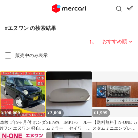
#エヌワン の検索結果
並び替え
販売中のみ表示
100,000
3,000
1,999
¥
¥
¥
車検 1年9ヶ月付 ホンダ
SEIWA IMP176 ルー
【送料無料】N-ONE カ
Nワン エヌワン 軽自動
ムミラー セイワ n-
スタムミニエンブレム
車 岐阜 愛知 三重 JG1
box JF3 JF4
シルバー 4枚セット