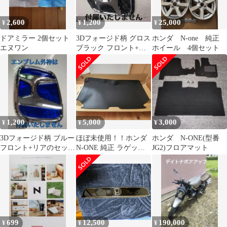
2,600
1,200
25,000
¥
¥
¥
ドアミラー 2個セット
3Dフォージド柄 グロス
ホンダ N-one 純正
エヌワン
ブラック フロント+リ
ホイール 4個セット
アのセット N-ONE
JG1/2
1,200
5,000
3,000
¥
¥
¥
3Dフォージド柄 ブルー
ほぼ未使用！！ホンダ
ホンダ N-ONE(型番
フロント+リアのセット
N-ONE 純正 ラゲッジ
JG2)フロアマット
N-ONE JG1/2 Nワン
トレイ JG1 JG2
699
12,500
190,000
¥
¥
¥