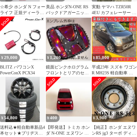
☆希少 ホンダ N フォー
美品 ホンダN-ONE RS
実動 ヤマハ TZR50R
ライフ 正規ディーラー
バックドアガーニッシ
4EU カフェレーサー デ
グッズ リーフレット
ュ
イトナボアアップ
29,000
1,200
85,000
¥
¥
¥
BLITZ パワコンX
鏡面ピンクホログラム
平成23年 スズキ ワゴン
PowerConX PCX34
フロントとリアのセッ
R MH23S 軽自動車 岐
ト N-ONE JG1/JG2 Nワ
阜 愛知 三重 滋賀 福井
ン
54,800
400
3,900
¥
¥
¥
送料込★軽自動車新品4
【即発送】トミカ ホン
【純正】ホンダ エヌワ
本セット★ブリヂスト
ダ N-ONE エヌワン レ
ンRS jg3 ターボ ディス