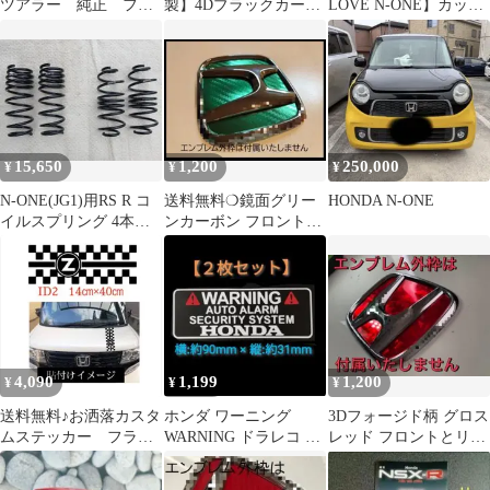
ツアラー 純正 フロ
製】4Dブラックカーボ
LOVE N-ONE】カッテ
ントグリル 新車外し
ン調デカールピラー／4
ィングステッカー
枚
15,650
1,200
250,000
¥
¥
¥
N-ONE(JG1)用RS R コ
送料無料❍鏡面グリー
HONDA N-ONE
イルスプリング 4本セ
ンカーボン フロントと
ット [H450S]
リアのセット N-ONE
JG1/2
4,090
1,199
1,200
¥
¥
¥
送料無料♪お洒落カスタ
ホンダ ワーニング
3Dフォージド柄 グロス
ムステッカー フラッ
WARNING ドラレコ セ
レッド フロントとリア
グ
キュリティ ステッカー
のセット N-ONE JG1/2
H2-W