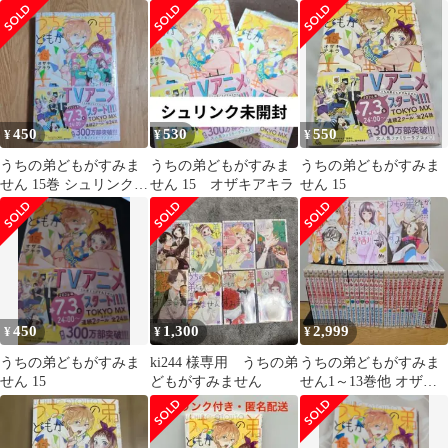
巻〜11巻
キアキラ
450
530
550
¥
¥
¥
うちの弟どもがすみま
うちの弟どもがすみま
うちの弟どもがすみま
せん 15巻 シュリンク付
せん 15 オザキアキラ
せん 15
き、特典ボイスカード
付き
450
1,300
2,999
¥
¥
¥
うちの弟どもがすみま
ki244 様専用 うちの弟
うちの弟どもがすみま
せん 15
どもがすみません
せん1～13巻他 オザキ
アキラ作