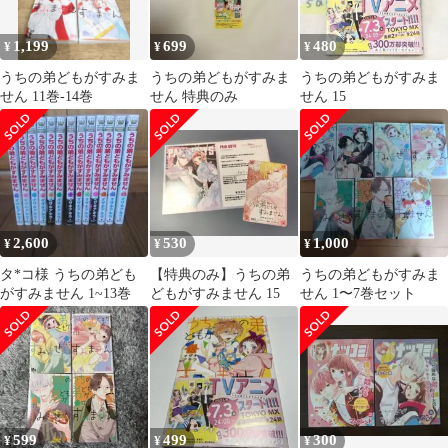
1,199
699
480
¥
¥
¥
うちの弟どもがすみま
うちの弟どもがすみま
うちの弟どもがすみま
せん 11巻-14巻
せん 特典のみ
せん 15
2,600
530
1,000
¥
¥
¥
タ*コ様 うちの弟ども
【特典のみ】うちの弟
うちの弟どもがすみま
がすみません 1~13巻
どもがすみません 15
せん 1〜7巻セット
599
499
300
¥
¥
¥