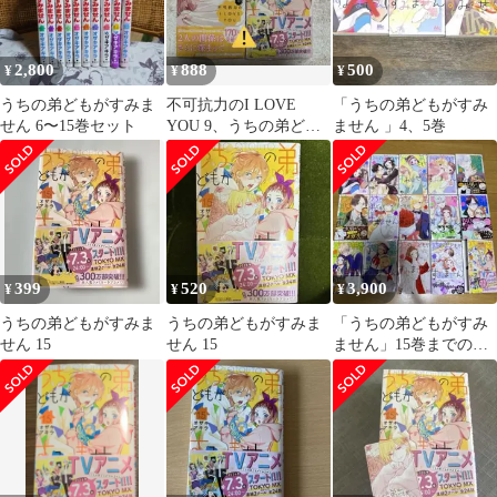
2,800
888
500
¥
¥
¥
うちの弟どもがすみま
不可抗力のI LOVE
「うちの弟どもがすみ
せん 6〜15巻セット
YOU 9、うちの弟ども
ません 」4、5巻
がすみません 15
399
520
3,900
¥
¥
¥
うちの弟どもがすみま
うちの弟どもがすみま
「うちの弟どもがすみ
せん 15
せん 15
ません」15巻までの全
巻セット