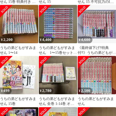
せん 15巻 特典付き 初
せん 15
せん 15 不可抗力のI
版 帯付き アニメ化 テ
LOVE YOU 9
レビアニメ
2,200
4,400
4,600
¥
¥
¥
うちの弟どもがすみま
うちの弟どもがすみま
《最終値下げ‼️特典
せん 1〜14
せん 1〜15巻セット
付‼️》うちの弟どもがす
既巻全巻セット 漫
みません 1巻から15
画 コミック
巻 既刊全巻セット
499
2,780
2,500
¥
¥
¥
うちの弟どもがすみま
うちの弟どもがすみま
うちの弟どもがすみま
せん 15巻
せん 全巻 1-14巻 オザ
せん
キアキラ 購入特典付き
映画化