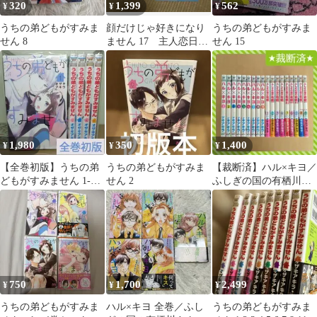
320
1,399
562
¥
¥
¥
うちの弟どもがすみま
顔だけじゃ好きになり
うちの弟どもがすみま
せん 8
ません 17 主人恋日記
せん 15
12 うちの弟どもがす
みません15
1,980
350
1,400
¥
¥
¥
【全巻初版】うちの弟
うちの弟どもがすみま
【裁断済】ハル×キヨ／
どもがすみません 1-5
せん 2
ふしぎの国の有栖川さ
巻
ん
750
1,700
2,499
¥
¥
¥
うちの弟どもがすみま
ハル×キヨ 全巻／ふし
うちの弟どもがすみま