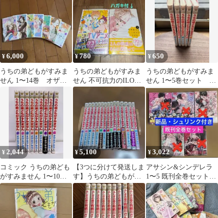
6,000
780
650
¥
¥
¥
うちの弟どもがすみま
うちの弟どもがすみま
うちの弟どもがすみま
せん 1〜14巻 オザキ
せん 不可抗力のILOVE
せん 1〜5巻セット オ
アキラ
YOU オザキアキラ ほ
ザキアキラ
しの瑞希
2,044
5,100
3,022
¥
¥
¥
コミック うちの弟ども
【3つに分けて発送しま
アサシン&シンデレラ
がすみません 1〜10巻
す】うちの弟どもがす
1〜5 既刊全巻セット
(9巻抜け)
みません 1〜15巻
【新品・シュリンク付
き】⚠️特典無し