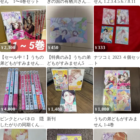
せん 1〜4巻セット
ぎの国の有栖川さん
せん 1.2.3.4.5.6.7.8.11
1〜7巻 オザキアキラ セ
ット
2,300
450
333
¥
¥
¥
【セール中！】うちの
【特典のみ】うちの弟
ナツコミ 2023 ４個セッ
弟どもがすみません
どもがすみません5 イ
ト
1~5巻 オザキアキラ 少
ラストカード
女漫画
4,000
1,480
1,000
¥
¥
¥
ピンクとハバネロ 隠
新刊
うちの弟どもがすみま
したがりの同期くん
せん 1-4巻
おしかけ王子は２度お
いしい