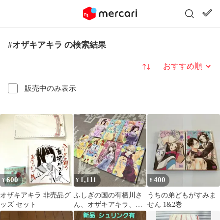
#オザキアキラ の検索結果
並び替え
販売中のみ表示
600
1,111
400
¥
¥
¥
オザキアキラ 非売品グ
ふしぎの国の有栖川さ
うちの弟どもがすみま
ッズ セット
ん、オザキアキラ、
せん 1&2巻
1.2.3.4.5.6.7 まとめ売り