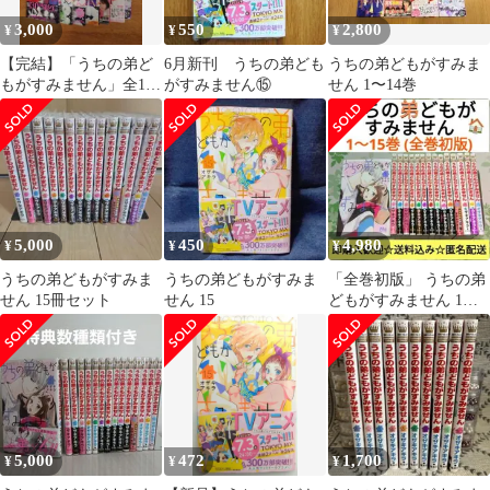
3,000
550
2,800
¥
¥
¥
【完結】「うちの弟ど
6月新刊 うちの弟ども
うちの弟どもがすみま
もがすみません」全14
がすみません⑮
せん 1〜14巻
巻セット オザキアキラ
集英社
5,000
450
4,980
¥
¥
¥
うちの弟どもがすみま
うちの弟どもがすみま
「全巻初版」 うちの弟
せん 15冊セット
せん 15
どもがすみません 1～
15巻 既刊 アニメ
化 漫画
5,000
472
1,700
¥
¥
¥