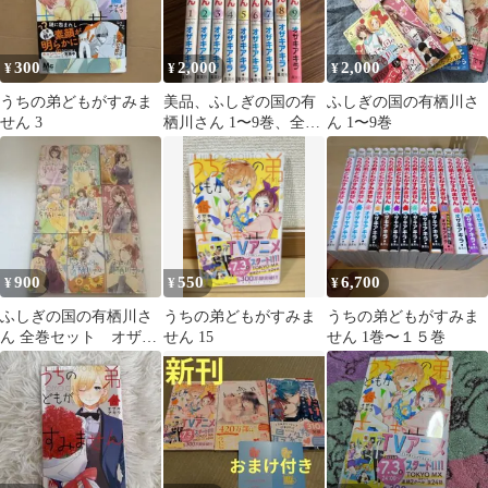
300
2,000
2,000
¥
¥
¥
うちの弟どもがすみま
美品、ふしぎの国の有
ふしぎの国の有栖川さ
せん 3
栖川さん 1〜9巻、全巻
ん 1〜9巻
セット、完結、オザキ
アキラ
900
550
6,700
¥
¥
¥
ふしぎの国の有栖川さ
うちの弟どもがすみま
うちの弟どもがすみま
ん 全巻セット オザキ
せん 15
せん 1巻〜１５巻
アキラ まとめ売り
完結