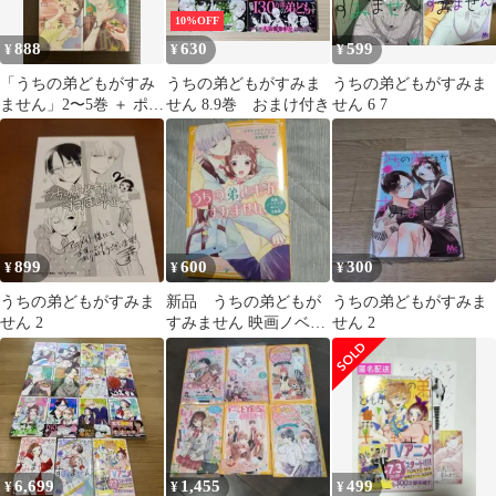
10%OFF
888
630
599
¥
¥
¥
「うちの弟どもがすみ
うちの弟どもがすみま
うちの弟どもがすみま
ません」2〜5巻 ＋ ポス
せん 8.9巻 おまけ付き
せん 6 7
トカード2枚
899
600
300
¥
¥
¥
うちの弟どもがすみま
新品 うちの弟どもが
うちの弟どもがすみま
せん 2
すみません 映画ノベラ
せん 2
イズ みらい文庫版
6,699
1,455
499
¥
¥
¥