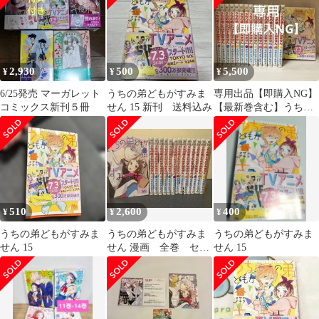
2,930
500
5,500
¥
¥
¥
6/25発売 マーガレット
うちの弟どもがすみま
専用出品【即購入NG】
コミックス新刊５冊
せん 15 新刊 送料込み
【最新巻含む】うちの
弟どもがすみません 1-
15巻 全巻
510
2,600
400
¥
¥
¥
うちの弟どもがすみま
うちの弟どもがすみま
うちの弟どもがすみま
せん 15
せん 漫画 全巻 セッ
せん 15
ト 1-14巻 オザキア
キラ